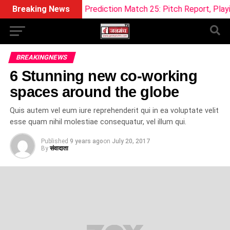
eam11 Prediction Match 25: Pitch Report, Playing 11 & Fantas
Breaking News
BREAKINGNEWS
6 Stunning new co-working
spaces around the globe
Quis autem vel eum iure reprehenderit qui in ea voluptate velit
esse quam nihil molestiae consequatur, vel illum qui.
Published
9 years ago
on
July 20, 2017
By
संवादाता