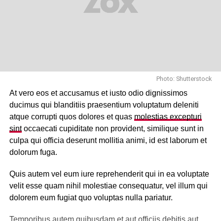
Photo: Shutterstock
At vero eos et accusamus et iusto odio dignissimos
ducimus qui blanditiis praesentium voluptatum deleniti
atque corrupti quos dolores et quas
molestias excepturi
sint
occaecati cupiditate non provident, similique sunt in
culpa qui officia deserunt mollitia animi, id est laborum et
dolorum fuga.
Quis autem vel eum iure reprehenderit qui in ea voluptate
velit esse quam nihil molestiae consequatur, vel illum qui
dolorem eum fugiat quo voluptas nulla pariatur.
Temporibus autem quibusdam et aut officiis debitis aut