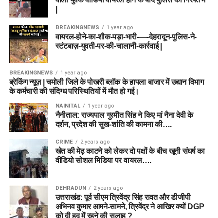
|
BREAKINGNEWS
1 year ago
वायरल-होने-का-शौक-पड़ा-भारी-—-देहरादून-पुलिस-ने-
स्टंटबाज़-युवती-पर-की-चालानी-कार्रवाई |
BREAKINGNEWS
1 year ago
ब्रेकिंग न्यूज़ | चमोली जिले के पोखरी ब्लॉक के हापला बाजार में उद्यान विभाग
के कर्मचारी की संदिग्ध परिस्थितियों में मौत हो गई।
NAINITAL
1 year ago
नैनीताल: राज्यपाल गुरमीत सिंह ने किए मां नैना देवी के
दर्शन, प्रदेश की सुख-शांति की कामना की….
CRIME
2 years ago
खेत की मेढ़ काटने को लेकर दो पक्षों के बीच खूनी संघर्ष का
वीडियो सोशल मिडिया पर वायरल….
DEHRADUN
2 years ago
उत्तराखंड: पूर्व सीएम त्रिवेंद्र सिंह रावत और डीजीपी
अभिनव कुमार आमने-सामने, त्रिवेंद्र ने आखिर क्यों DGP
को दी हद में रहने की सलाह ?