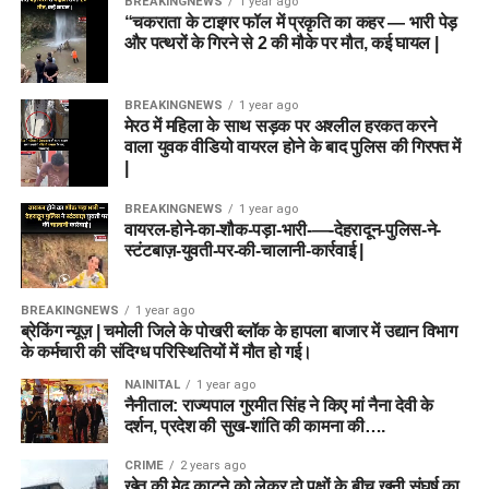
BREAKINGNEWS
1 year ago
“चकराता के टाइगर फॉल में प्रकृति का कहर — भारी पेड़
और पत्थरों के गिरने से 2 की मौके पर मौत, कई घायल |
BREAKINGNEWS
1 year ago
मेरठ में महिला के साथ सड़क पर अश्लील हरकत करने
वाला युवक वीडियो वायरल होने के बाद पुलिस की गिरफ्त में
|
BREAKINGNEWS
1 year ago
वायरल-होने-का-शौक-पड़ा-भारी-—-देहरादून-पुलिस-ने-
स्टंटबाज़-युवती-पर-की-चालानी-कार्रवाई |
BREAKINGNEWS
1 year ago
ब्रेकिंग न्यूज़ | चमोली जिले के पोखरी ब्लॉक के हापला बाजार में उद्यान विभाग
के कर्मचारी की संदिग्ध परिस्थितियों में मौत हो गई।
NAINITAL
1 year ago
नैनीताल: राज्यपाल गुरमीत सिंह ने किए मां नैना देवी के
दर्शन, प्रदेश की सुख-शांति की कामना की….
CRIME
2 years ago
खेत की मेढ़ काटने को लेकर दो पक्षों के बीच खूनी संघर्ष का