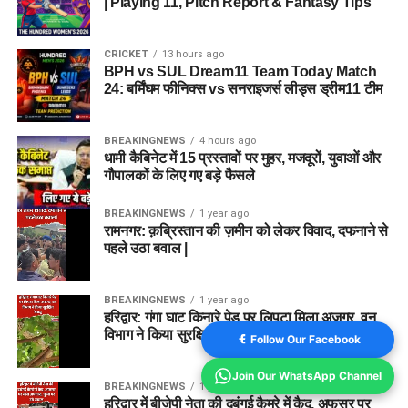
| Playing 11, Pitch Report & Fantasy Tips
CRICKET
13 hours ago
BPH vs SUL Dream11 Team Today Match
24: बर्मिंघम फीनिक्स vs सनराइजर्स लीड्स ड्रीम11 टीम
BREAKINGNEWS
4 hours ago
धामी कैबिनेट में 15 प्रस्तावों पर मुहर, मजदूरों, युवाओं और
गौपालकों के लिए गए बड़े फैसले
BREAKINGNEWS
1 year ago
रामनगर: क़ब्रिस्तान की ज़मीन को लेकर विवाद, दफनाने से
पहले उठा बवाल |
BREAKINGNEWS
1 year ago
हरिद्वार: गंगा घाट किनारे पेड़ पर लिपटा मिला अजगर, वन
विभाग ने किया सुरक्षित रेस्क्यू
Follow Our Facebook
Join Our WhatsApp Channel
BREAKINGNEWS
1 year ago
हरिद्वार में बीजेपी नेता की दबंगई कैमरे में कैद, अफसर पर