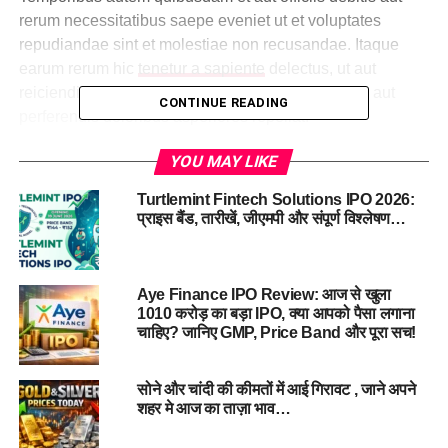
rerum necessitatibus saepe eveniet ut et voluptates
repudiandae sint et molestiae non recusandae. Itaque
earum rerum hic
tenetur a sapiente
delectus, ut aut
reiciendis voluptatibus maiores alias consequatur aut
CONTINUE READING
perferendis doloribus asperiores repellat.
Lorem ipsum dolor sit amet, consectetur adipisicing elit,
YOU MAY LIKE
sed do eiusmod tempor incididunt ut labore et dolore
Turtlemint Fintech Solutions IPO 2026:
magna aliqua. Ut enim
ad minim veniam
, quis nostrud
प्राइस बैंड, तारीखें, जीएमपी और संपूर्ण विश्लेषण…
exercitation ullamco laboris nisi ut aliquip ex ea commodo
consequat.
Aye Finance IPO Review: आज से खुला
“Duis aute irure dolor in
1010 करोड़ का बड़ा IPO, क्या आपको पैसा लगाना
चाहिए? जानिए GMP, Price Band और पूरा सच!
reprehenderit in
voluptate velit esse
सोने और चांदी की कीमतों में आई गिरावट , जाने अपने
cillum dolore eu fugiat”
शहर मे आज का ताज़ा भाव…