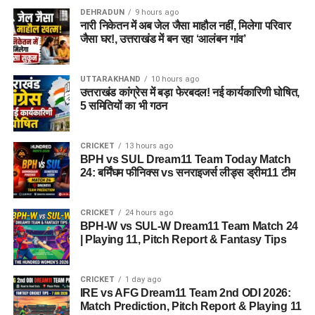
ताजा एडवाइजरी जरूर देखें। जब तक मौसम अनुकूल नहीं हो जाता, तब
DEHRADUN
9 hours ago
नारी निकेतन में अब जेल जैसा माहौल नहीं, मिलेगा परिवार
तक अनावश्यक यात्रा से बचें और केवल आधिकारिक सूचना के आधार पर
जैसा घर!, उत्तराखंड में बन रहा ‘आलंबन गांव’
ही आगे की योजना बनाएं।
UTTARAKHAND
10 hours ago
उत्तराखंड कांग्रेस में बड़ा फेरबदल! नई कार्यकारिणी घोषित,
5 समितियों का भी गठन
CRICKET
13 hours ago
BPH vs SUL Dream11 Team Today Match
24: बर्मिंघम फीनिक्स vs सनराइजर्स लीड्स ड्रीम11 टीम
CRICKET
24 hours ago
BPH-W vs SUL-W Dream11 Team Match 24
| Playing 11, Pitch Report & Fantasy Tips
CRICKET
1 day ago
IRE vs AFG Dream11 Team 2nd ODI 2026:
Match Prediction, Pitch Report & Playing 11