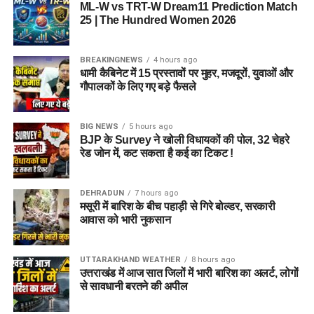
ML-W vs TRT-W Dream11 Prediction Match
25 | The Hundred Women 2026
BREAKINGNEWS
4 hours ago
धामी कैबिनेट में 15 प्रस्तावों पर मुहर, मजदूरों, युवाओं और
गौपालकों के लिए गए बड़े फैसले
BIG NEWS
5 hours ago
BJP के Survey ने खोली विधायकों की पोल, 32 चेहरे
राज्य आपदा प्रबंधन तंत्र और जिला प्रशासन को संवेदनशील इलाकों में
रेड जोन में, कट सकता है कई का टिकट !
सतर्क रहने के निर्देश दिए गए हैं। साथ ही भूस्खलन संभावित क्षेत्रों पर
लगातार निगरानी रखी जा रही है, ताकि किसी भी आपात स्थिति से समय
DEHRADUN
7 hours ago
रहते निपटा जा सके।
मसूरी में बारिश के बीच पहाड़ी से गिरे बोल्डर, सरकारी
आवास को भारी नुकसान
मौसम विभाग और प्रशासन की ताजा
एडवाइजरी देखने की अपील
UTTARAKHAND WEATHER
8 hours ago
उत्तराखंड में आज सात जिलों में भारी बारिश का अलर्ट, लोगों
से सावधानी बरतने की अपील
प्रशासन ने चारधाम यात्रा पर जाने वाले श्रद्धालुओं और अन्य यात्रियों से
अपील की है कि वे यात्रा शुरू करने से पहले मौसम विभाग और प्रशासन की