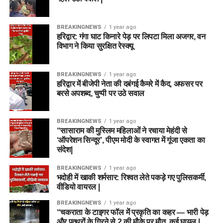
BREAKINGNEWS
1 year ago
हरिद्वार: गंगा घाट किनारे पेड़ पर लिपटा मिला अजगर, वन
विभाग ने किया सुरक्षित रेस्क्यू
BREAKINGNEWS
1 year ago
हरिद्वार में बीजेपी नेता की दबंगई कैमरे में कैद, अफसर पर
बरसे अपशब्द, चुप्पी पर उठे सवाल
BREAKINGNEWS
1 year ago
“सासाराम की मुस्लिम महिलाओं ने रचाया मेहंदी से
‘ऑपरेशन सिन्दूर’, पीएम मोदी के स्वागत में गूंजा एकता का
संदेश|
BREAKINGNEWS
1 year ago
भदोही में खाकी शर्मसार: रिश्वत लेते पकड़े गए पुलिसकर्मी,
वीडियो वायरल |
BREAKINGNEWS
1 year ago
“चकराता के टाइगर फॉल में प्रकृति का कहर — भारी पेड़
और पत्थरों के गिरने से 2 की मौके पर मौत, कई घायल |