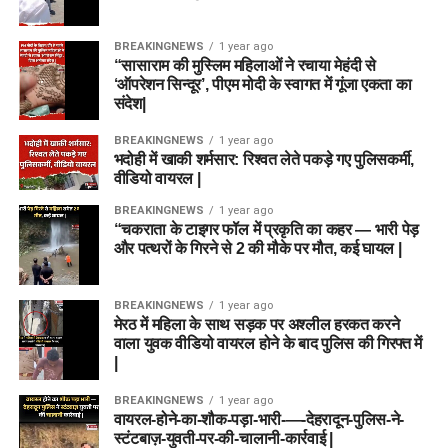
BREAKINGNEWS
1 year ago
“सासाराम की मुस्लिम महिलाओं ने रचाया मेहंदी से
‘ऑपरेशन सिन्दूर’, पीएम मोदी के स्वागत में गूंजा एकता का
संदेश|
BREAKINGNEWS
1 year ago
भदोही में खाकी शर्मसार: रिश्वत लेते पकड़े गए पुलिसकर्मी,
वीडियो वायरल |
BREAKINGNEWS
1 year ago
“चकराता के टाइगर फॉल में प्रकृति का कहर — भारी पेड़
और पत्थरों के गिरने से 2 की मौके पर मौत, कई घायल |
BREAKINGNEWS
1 year ago
मेरठ में महिला के साथ सड़क पर अश्लील हरकत करने
वाला युवक वीडियो वायरल होने के बाद पुलिस की गिरफ्त में
|
BREAKINGNEWS
1 year ago
वायरल-होने-का-शौक-पड़ा-भारी-—-देहरादून-पुलिस-ने-
स्टंटबाज़-युवती-पर-की-चालानी-कार्रवाई |