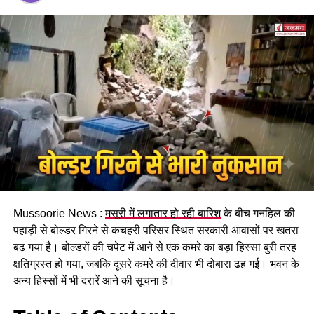
पढ़े धामी कैबिनेट के प्रमुख फैसले
Mussoorie News :
मसूरी में लगातार हो रही बारिश
के बीच गनहिल की
GST संशोधित अध्यादेश को मंजूरी।
पहाड़ी से बोल्डर गिरने से कचहरी परिसर स्थित सरकारी आवासों पर खतरा
नैनीताल हाईकोर्ट के लिए हल्द्वानी गौलापार में 30 हेक्टेयर जमीन
बढ़ गया है। बोल्डरों की चपेट में आने से एक कमरे का बड़ा हिस्सा बुरी तरह
देने का फैसला।
क्षतिग्रस्त हो गया, जबकि दूसरे कमरे की दीवार भी दोबारा ढह गई। भवन के
अन्य हिस्सों में भी दरारें आने की सूचना है।
राज्य क्रीड़ा विश्वविद्यालय हल्द्वानी के लिए 122 पदों के सृजन को
मंजूरी।