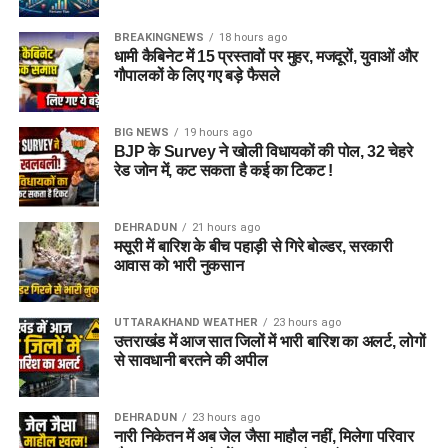
होगा माहौल
BREAKINGNEWS
18 hours ago
धामी कैबिनेट में 15 प्रस्तावों पर मुहर, मजदूरों, युवाओं और
आलंबन गांव की सबसे खास बात यही होगी कि यहां रहने वाली महिलाओं
गौपालकों के लिए गए बड़े फैसले
और बच्चों को यह महसूस न हो कि वे किसी जेल या बंद संस्थान में रह रहे
हैं। इसके बजाय पूरा परिसर एक रेजिडेंशियल कॉम्प्लेक्स की तरह विकसित
BIG NEWS
19 hours ago
किया जाएगा, जहां सुरक्षा के साथ रहने, पढ़ाई, दैनिक जीवन और सामाजिक
BJP के Survey ने खोली विधायकों की पोल, 32 चेहरे
विकास से जुड़ी सुविधाएं उपलब्ध होंगी।
रेड जोन में, कट सकता है कई का टिकट !
परिसर को आधुनिक सुविधाओं से लैस करने की योजना है। यहां आंगनबाड़ी
DEHRADUN
21 hours ago
केंद्र भी खोले जाएंगे। जरूरत पड़ने पर प्राथमिक विद्यालय की सुविधा भी
मसूरी में बारिश के बीच पहाड़ी से गिरे बोल्डर, सरकारी
उपलब्ध कराई जा सकती है। इस पहल का मकसद सिर्फ महिलाओं और
आवास को भारी नुकसान
बच्चों को रहने की जगह देना नहीं, बल्कि उन्हें ऐसा वातावरण उपलब्ध कराना
है, जहां वे खुद को सुरक्षित, सम्मानित और परिवार का हिस्सा महसूस कर
UTTARAKHAND WEATHER
23 hours ago
सकें।
उत्तराखंड में आज सात जिलों में भारी बारिश का अलर्ट, लोगों
से सावधानी बरतने की अपील
5 एकड़ जमीन की हो रही है तलाश
DEHRADUN
23 hours ago
आलंबन गांव विकसित करने के लिए करीब 5 एकड़ जमीन की आवश्यकता
नारी निकेतन में अब जेल जैसा माहौल नहीं, मिलेगा परिवार
बताई गई है। विभाग की पहली प्राथमिकता देहरादून जिले या उसके