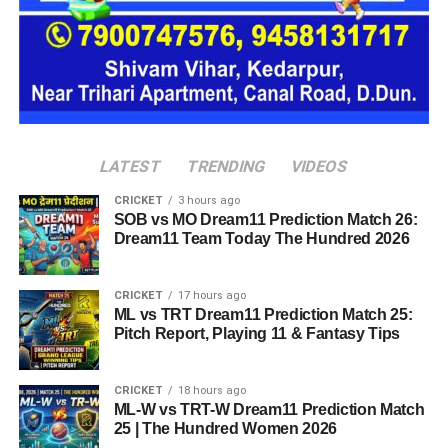
जाएगा। इस तरह उन्हें एक परिवार की तरह साथ रहने का अवसर मिलेगा।
हर यूनिट में अलग किचन जैसी सुविधाएं भी होंगी, ताकि वहां रहने वाली
महिलाओं और बच्चों को रोजमर्रा के जीवन में ज्यादा स्वतंत्रता और जिम्मेदारी
का अनुभव हो सके। प्रस्तावित परिसर में कुल 16 घर विकसित किए
जाएंगे, जिनमें करीब 88 लोगों के रहने की व्यवस्था होगी।
LATEST
TRENDING
VIDEOS
CRICKET
3 hours ago
SOB vs MO Dream11 Prediction Match 26:
Dream11 Team Today The Hundred 2026
CRICKET
17 hours ago
ML vs TRT Dream11 Prediction Match 25:
Pitch Report, Playing 11 & Fantasy Tips
CRICKET
18 hours ago
ML-W vs TRT-W Dream11 Prediction Match
25 | The Hundred Women 2026
जेल नहीं, रेजिडेंशियल कॉम्प्लेक्स जैसा