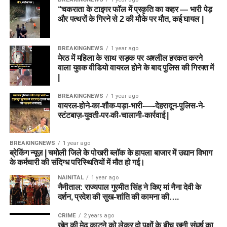
“चकराता के टाइगर फॉल में प्रकृति का कहर — भारी पेड़
और पत्थरों के गिरने से 2 की मौके पर मौत, कई घायल |
BREAKINGNEWS
1 year ago
मेरठ में महिला के साथ सड़क पर अश्लील हरकत करने
वाला युवक वीडियो वायरल होने के बाद पुलिस की गिरफ्त में
|
BREAKINGNEWS
1 year ago
वायरल-होने-का-शौक-पड़ा-भारी-—-देहरादून-पुलिस-ने-
स्टंटबाज़-युवती-पर-की-चालानी-कार्रवाई |
BREAKINGNEWS
1 year ago
ब्रेकिंग न्यूज़ | चमोली जिले के पोखरी ब्लॉक के हापला बाजार में उद्यान विभाग
के कर्मचारी की संदिग्ध परिस्थितियों में मौत हो गई।
NAINITAL
1 year ago
नैनीताल: राज्यपाल गुरमीत सिंह ने किए मां नैना देवी के
दर्शन, प्रदेश की सुख-शांति की कामना की….
CRIME
2 years ago
खेत की मेढ़ काटने को लेकर दो पक्षों के बीच खूनी संघर्ष का