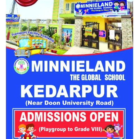
नारी निकेतन में रहने वाली महिलाओं और बच्चों को सुरक्षित माहौल के साथ-
साथ घर जैसा अपनापन और स्वतंत्रता देना है।
उत्तराखंड में बन रहा ‘आलंबन गांव’
महिला सशक्तिकरण एवं बाल विकास विभाग
के निदेशक आईएएस बंशीलाल
राणा के मुताबिक, नारी निकेतन में आने वाली कई महिलाएं और बच्चे खुद को
एक बंद संस्थान या जेल जैसी जगह पर महसूस करते हैं। यही वजह है कि
कई बार बच्चे वहां से निकलने या भागने की कोशिश तक करने लगते हैं।
इसी समस्या को ध्यान में रखते हुए विभाग अब ऐसा इंफ्रास्ट्रक्चर तैयार
करने की दिशा में काम कर रहा है, जहां रहने वाले लोगों को संस्थागत माहौल
के बजाय परिवार जैसा वातावरण मिल सके।
16 घरों में मिलेगा परिवार जैसा माहौल
प्रस्तावित आलंबन गांव में कॉटेज और छोटे घर विकसित किए जाएंगे। यहां
एक परिवार की तर्ज पर लोगों को रखा जाएगा। योजना के मुताबिक, एक
यूनिट में करीब दो महिलाएं, चार बच्चे और एक किशोरी को शामिल किया