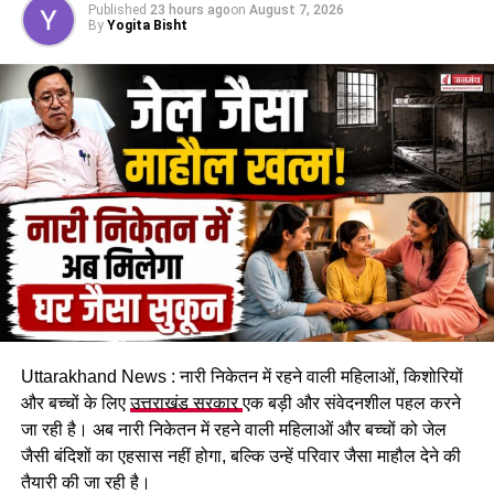
Published
23 hours ago
on
August 7, 2026
By
Yogita Bisht
खतरे को देखते हुए सरकारी आवास में रहने वाले पांच परिवारों को रात
सुरक्षित स्थान पर गुजारनी पड़ी। सभी परिवारों ने पूरी रात एसडीएम
कार्यालय के एक हॉल में रहकर बिताई। प्रभावित लोगों का कहना है कि
पहाड़ी से बोल्डर गिरने का सिलसिला थम नहीं रहा है और ऐसे में किसी भी
समय बड़ा हादसा हो सकता है।
Uttarakhand News : नारी निकेतन में रहने वाली महिलाओं, किशोरियों
और बच्चों के लिए
उत्तराखंड सरकार
एक बड़ी और संवेदनशील पहल करने
जा रही है। अब नारी निकेतन में रहने वाली महिलाओं और बच्चों को जेल
कचहरी कर्मचारी गोविंद सिंह नेगी के मुताबिक, जिस सरकारी आवास में पांच
जैसी बंदिशों का एहसास नहीं होगा, बल्कि उन्हें परिवार जैसा माहौल देने की
परिवार रह रहे हैं, वो फिलहाल पूरी तरह सुरक्षित नहीं है। बोल्डर गिरने से
तैयारी की जा रही है।