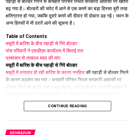
औद्योगिक नियमावली को मंजूरी, श्रमिक शिकायतों के त्वरित समाधान पर
पहाड़ी से बोल्डर गिरने से कचहरी परिसर स्थित सरकारी आवासों पर खतरा
जोर।
बढ़ गया है। बोल्डरों की चपेट में आने से एक कमरे का बड़ा हिस्सा बुरी तरह
छंटनी किए गए कर्मचारियों को दोबारा अवसर देने का प्रावधान।
क्षतिग्रस्त हो गया, जबकि दूसरे कमरे की दीवार भी दोबारा ढह गई। भवन के
वन विकास निगम की सेवा नियमावली में संशोधन, स्केलर पद के लिए 100
अन्य हिस्सों में भी दरारें आने की सूचना है।
अंकों की परीक्षा होगी।
Table of Contents
ईको टूरिज्म को बढ़ावा देने के लिए जड़ी-बूटियों से जुड़ी उच्चाधिकार प्राप्त
मसूरी में बारिश के बीच पहाड़ी से गिरे बोल्डर
समिति में संशोधन किया जा सकेगा।
पांच परिवारों ने एसडीएम कार्यालय में बिताई रात
प्रशासन से तत्काल मदद की मांग
मसूरी में बारिश के बीच पहाड़ी से गिरे बोल्डर
मसूरी में लगातार हो रही बारिश के कारण गनहिल
की पहाड़ी से बोल्डर गिरने
के कारण हड़कंप मच गया। कचहरी परिसर स्थित सरकारी आवासों पर
बोल्डर गिरने के कारण खतरा बढ़ गया है। घटना के बाद सरकारी आवास में
रहने वाले परिवारों में डर का माहौल है। बताया जा रहा है कि बुधवार से
पहाड़ी से रुक-रुककर बोल्डर गिर रहे हैं, जिसके चलते खतरा लगातार बना
CONTINUE READING
हुआ है।
पांच परिवारों ने एसडीएम कार्यालय में बिताई रात
खतरे को देखते हुए सरकारी आवास में रहने वाले पांच परिवारों को रात
DEHRADUN