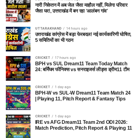
नारी निकेतन में अब जेल जैसा माहौल नहीं, मिलेगा परिवार
महिलाओं और बच्चों को मिलेगा नया जीवन
जैसा घर!, उत्तराखंड में बन रहा ‘आलंबन गांव’
आलंबन गांव की यह योजना सिर्फ एक नया भवन या परिसर तैयार करने की
कवायद नहीं है, बल्कि नारी निकेतन में रहने वाली महिलाओं और बच्चों के
UTTARAKHAND
14 hours ago
प्रति सोच में बदलाव की कोशिश भी है।
उत्तराखंड कांग्रेस में बड़ा फेरबदल! नई कार्यकारिणी घोषित,
5 समितियों का भी गठन
अगर यह योजना धरातल पर उतरती है तो संस्थागत जीवन की जगह उन्हें
परिवार जैसा माहौल, बेहतर स्वतंत्रता और सामाजिक वातावरण मिल
सकेगा। इससे बच्चों और महिलाओं के मानसिक और सामाजिक विकास में
CRICKET
17 hours ago
BPH vs SUL Dream11 Team Today Match
भी मदद मिलने की उम्मीद है।
24: बर्मिंघम फीनिक्स vs सनराइजर्स लीड्स ड्रीम11 टीम
CRICKET
1 day ago
BPH-W vs SUL-W Dream11 Team Match 24
| Playing 11, Pitch Report & Fantasy Tips
CRICKET
1 day ago
IRE vs AFG Dream11 Team 2nd ODI 2026:
Match Prediction, Pitch Report & Playing 11