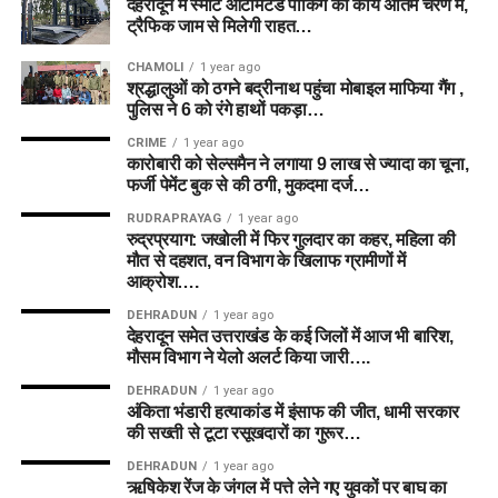
देहरादून में स्मार्ट ऑटोमेटेड पार्किंग का कार्य अंतिम चरण में,
ट्रैफिक जाम से मिलेगी राहत…
CHAMOLI
1 year ago
श्रद्धालुओं को ठगने बद्रीनाथ पहुंचा मोबाइल माफिया गैंग ,
पुलिस ने 6 को रंगे हाथों पकड़ा…
CRIME
1 year ago
कारोबारी को सेल्समैन ने लगाया 9 लाख से ज्यादा का चूना,
फर्जी पेमेंट बुक से की ठगी, मुकदमा दर्ज…
RUDRAPRAYAG
1 year ago
रुद्रप्रयाग: जखोली में फिर गुलदार का कहर, महिला की
मौत से दहशत, वन विभाग के खिलाफ ग्रामीणों में
आक्रोश….
DEHRADUN
1 year ago
देहरादून समेत उत्तराखंड के कई जिलों में आज भी बारिश,
मौसम विभाग ने येलो अलर्ट किया जारी….
DEHRADUN
1 year ago
अंकिता भंडारी हत्याकांड में इंसाफ की जीत, धामी सरकार
की सख्ती से टूटा रसूखदारों का गुरूर…
DEHRADUN
1 year ago
ऋषिकेश रेंज के जंगल में पत्ते लेने गए युवकों पर बाघ का