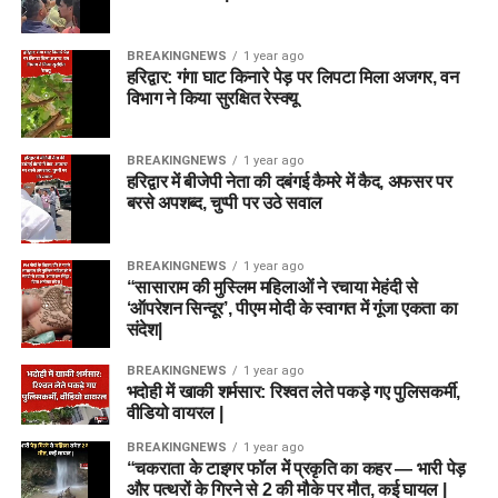
BREAKINGNEWS
1 year ago
हरिद्वार: गंगा घाट किनारे पेड़ पर लिपटा मिला अजगर, वन
विभाग ने किया सुरक्षित रेस्क्यू
BREAKINGNEWS
1 year ago
हरिद्वार में बीजेपी नेता की दबंगई कैमरे में कैद, अफसर पर
बरसे अपशब्द, चुप्पी पर उठे सवाल
BREAKINGNEWS
1 year ago
“सासाराम की मुस्लिम महिलाओं ने रचाया मेहंदी से
‘ऑपरेशन सिन्दूर’, पीएम मोदी के स्वागत में गूंजा एकता का
संदेश|
BREAKINGNEWS
1 year ago
भदोही में खाकी शर्मसार: रिश्वत लेते पकड़े गए पुलिसकर्मी,
वीडियो वायरल |
BREAKINGNEWS
1 year ago
“चकराता के टाइगर फॉल में प्रकृति का कहर — भारी पेड़
और पत्थरों के गिरने से 2 की मौके पर मौत, कई घायल |