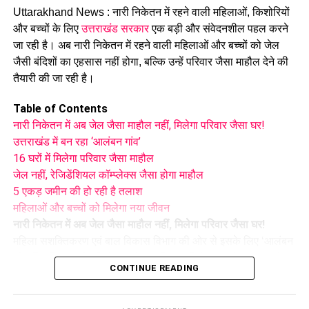
Uttarakhand News : नारी निकेतन में रहने वाली महिलाओं, किशोरियों
प्रशासन से तत्काल मदद की मांग
और बच्चों के लिए
उत्तराखंड सरकार
एक बड़ी और संवेदनशील पहल करने
प्रभावित परिवारों ने प्रशासन से मौके का जल्द निरीक्षण कराने और तत्काल
जा रही है। अब नारी निकेतन में रहने वाली महिलाओं और बच्चों को जेल
सुरक्षा इंतजाम करने की मांग की है। इसके साथ ही परिवारों के लिए
जैसी बंदिशों का एहसास नहीं होगा, बल्कि उन्हें परिवार जैसा माहौल देने की
वैकल्पिक आवास की व्यवस्था करने और पहाड़ी से लगातार गिर रहे बोल्डरों
तैयारी की जा रही है।
के खतरे का स्थायी समाधान निकालने की अपील की गई है।
Table of Contents
स्थानीय लोगों का कहना है कि लगातार बारिश के कारण मसूरी के कई
नारी निकेतन में अब जेल जैसा माहौल नहीं, मिलेगा परिवार जैसा घर!
पहाड़ी क्षेत्र संवेदनशील हो गए हैं। ऐसे में अगर समय रहते सुरक्षा के ठोस
उत्तराखंड में बन रहा ‘आलंबन गांव’
इंतजाम नहीं किए गए तो आने वाले दिनों में किसी बड़े हादसे का खतरा बढ़
16 घरों में मिलेगा परिवार जैसा माहौल
सकता है।
जेल नहीं, रेजिडेंशियल कॉम्प्लेक्स जैसा होगा माहौल
5 एकड़ जमीन की हो रही है तलाश
महिलाओं और बच्चों को मिलेगा नया जीवन
नारी निकेतन में अब जेल जैसा माहौल नहीं, मिलेगा परिवार जैसा घर!
महिला सशक्तिकरण एवं बाल विकास विभाग की ओर से इसके लिए ‘आलंबन
गांव’ विकसित करने की योजना तैयार की जा रही है। इस योजना का उद्देश्य
CONTINUE READING
नारी निकेतन में रहने वाली महिलाओं और बच्चों को सुरक्षित माहौल के साथ-
साथ घर जैसा अपनापन और स्वतंत्रता देना है।