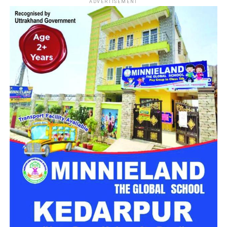
ADVERTISEMENT
उत्तराखंड में बन रहा ‘आलंबन गांव’
महिला सशक्तिकरण एवं बाल विकास विभाग
के निदेशक आईएएस बंशीलाल
राणा के मुताबिक, नारी निकेतन में आने वाली कई महिलाएं और बच्चे खुद को
एक बंद संस्थान या जेल जैसी जगह पर महसूस करते हैं। यही वजह है कि
कई बार बच्चे वहां से निकलने या भागने की कोशिश तक करने लगते हैं।
इसी समस्या को ध्यान में रखते हुए विभाग अब ऐसा इंफ्रास्ट्रक्चर तैयार
करने की दिशा में काम कर रहा है, जहां रहने वाले लोगों को संस्थागत माहौल
के बजाय परिवार जैसा वातावरण मिल सके।
16 घरों में मिलेगा परिवार जैसा माहौल
प्रस्तावित आलंबन गांव में कॉटेज और छोटे घर विकसित किए जाएंगे। यहां
एक परिवार की तर्ज पर लोगों को रखा जाएगा। योजना के मुताबिक, एक
यूनिट में करीब दो महिलाएं, चार बच्चे और एक किशोरी को शामिल किया
जाएगा। इस तरह उन्हें एक परिवार की तरह साथ रहने का अवसर मिलेगा।
हर यूनिट में अलग किचन जैसी सुविधाएं भी होंगी, ताकि वहां रहने वाली
महिलाओं और बच्चों को रोजमर्रा के जीवन में ज्यादा स्वतंत्रता और जिम्मेदारी
का अनुभव हो सके। प्रस्तावित परिसर में कुल 16 घर विकसित किए