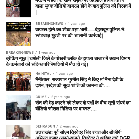
मेरठ में महिला के साथ सड़क पर अश्लील हरकत करने
वाला युवक वीडियो वायरल होने के बाद पुलिस की गिरफ्त में
|
BREAKINGNEWS
1 year ago
वायरल-होने-का-शौक-पड़ा-भारी-—-देहरादून-पुलिस-ने-
स्टंटबाज़-युवती-पर-की-चालानी-कार्रवाई |
BREAKINGNEWS
1 year ago
ब्रेकिंग न्यूज़ | चमोली जिले के पोखरी ब्लॉक के हापला बाजार में उद्यान विभाग
के कर्मचारी की संदिग्ध परिस्थितियों में मौत हो गई।
NAINITAL
1 year ago
नैनीताल: राज्यपाल गुरमीत सिंह ने किए मां नैना देवी के
दर्शन, प्रदेश की सुख-शांति की कामना की….
CRIME
2 years ago
खेत की मेढ़ काटने को लेकर दो पक्षों के बीच खूनी संघर्ष का
वीडियो सोशल मिडिया पर वायरल….
DEHRADUN
2 years ago
उत्तराखंड: पूर्व सीएम त्रिवेंद्र सिंह रावत और डीजीपी
अभिनव कुमार आमने-सामने, त्रिवेंद्र ने आखिर क्यों DGP