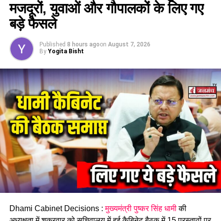
मजदूरों, युवाओं और गौपालकों के लिए गए
बड़े फैसले
Published
8 hours ago
on
August 7, 2026
By
Yogita Bisht
सुशांत पटनायक के घर में छापेमारी के दौरान कैश बरामदगी की भी खबर।
RELATED TOPICS:
APART FROM FORMER CABINET MINISTER HARAK SINGH
RAWAT
ED RAIDS THE HOUSE OF SENIOR IFS OFFICER SUSHANT
PATNAIK.
UP NEXT
प्रदेश में ईडी ने मचाया तहलका, चल रहा छापा अभियान, अब भाजपा
नेता के घर भी हुई रेड।
DON'T MISS
यूसीसी: विश्व हिंदू परिषद के संस्थापक बोले, दूसरा पाकिस्तान ना हो
खड़ा धामी सरकार ने किया सुनिश्चित, मुस्लिम वर्ग ने कही ये बाते।
Dhami Cabinet Decisions :
मुख्यमंत्री पुष्कर सिंह धामी
की
अध्यक्षता में शुक्रवार को सचिवालय में हुई कैबिनेट बैठक में 15 प्रस्तावों पर