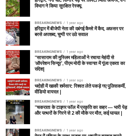
हरिद्वार: गंगा घाट किनारे पेड़ पर लिपटा मिला अजगर, वन
विभाग ने किया सुरक्षित रेस्क्यू
BREAKINGNEWS
1 year ago
हरिद्वार में बीजेपी नेता की दबंगई कैमरे में कैद, अफसर पर
बरसे अपशब्द, चुप्पी पर उठे सवाल
BREAKINGNEWS
1 year ago
“सासाराम की मुस्लिम महिलाओं ने रचाया मेहंदी से
‘ऑपरेशन सिन्दूर’, पीएम मोदी के स्वागत में गूंजा एकता का
संदेश|
BREAKINGNEWS
1 year ago
भदोही में खाकी शर्मसार: रिश्वत लेते पकड़े गए पुलिसकर्मी,
वीडियो वायरल |
BREAKINGNEWS
1 year ago
“चकराता के टाइगर फॉल में प्रकृति का कहर — भारी पेड़
और पत्थरों के गिरने से 2 की मौके पर मौत, कई घायल |
BREAKINGNEWS
1 year ago