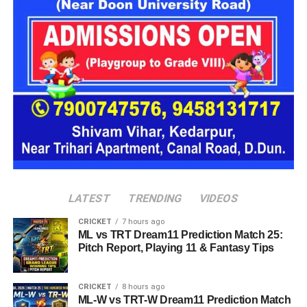
जाएंगे, जिनमें करीब 88 लोगों के रहने की व्यवस्था होगी।
LATEST
TRENDING
VIDEOS
जेल नहीं, रेजिडेंशियल कॉम्प्लेक्स जैसा होगा माहौल
CRICKET
7 hours ago
आलंबन गांव की सबसे खास बात यही होगी कि यहां रहने वाली महिलाओं
ML vs TRT Dream11 Prediction Match 25:
और बच्चों को यह महसूस न हो कि वे किसी जेल या बंद संस्थान में रह रहे
Pitch Report, Playing 11 & Fantasy Tips
हैं। इसके बजाय पूरा परिसर एक रेजिडेंशियल कॉम्प्लेक्स की तरह विकसित
किया जाएगा, जहां सुरक्षा के साथ रहने, पढ़ाई, दैनिक जीवन और सामाजिक
CRICKET
8 hours ago
विकास से जुड़ी सुविधाएं उपलब्ध होंगी।
ML-W vs TRT-W Dream11 Prediction Match