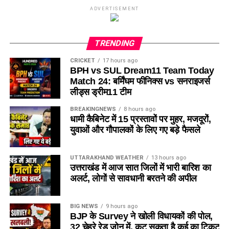
ADVERTISEMENT
TRENDING
CRICKET
17 hours ago
BPH vs SUL Dream11 Team Today
Match 24: बर्मिंघम फीनिक्स vs सनराइजर्स
लीड्स ड्रीम11 टीम
BREAKINGNEWS
8 hours ago
धामी कैबिनेट में 15 प्रस्तावों पर मुहर, मजदूरों,
युवाओं और गौपालकों के लिए गए बड़े फैसले
UTTARAKHAND WEATHER
13 hours ago
उत्तराखंड में आज सात जिलों में भारी बारिश का
अलर्ट, लोगों से सावधानी बरतने की अपील
BIG NEWS
9 hours ago
BJP के Survey ने खोली विधायकों की पोल,
32 चेहरे रेड जोन में, कट सकता है कई का टिकट