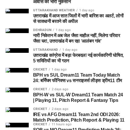
आवास को भारी नुकसान
किया गया है।
शैक्षणिक योग्यता प्राप्त की हो।
UTTARAKHAND WEATHER
1 day ago
2. अलग-अलग पदों के लिए न्यूनतम शैक्षणिक योग्यता भिन्न हो
उत्तराखंड में आज सात जिलों में भारी बारिश का अलर्ट, लोगों
से सावधानी बरतने की अपील
सकती है।
DEHRADUN
1 day ago
3. आवेदन के समय सभी आवश्यक शैक्षणिक प्रमाण पत्र उपलब्ध
नारी निकेतन में अब जेल जैसा माहौल नहीं, मिलेगा परिवार
होना अनिवार्य है।
जैसा घर!, उत्तराखंड में बन रहा ‘आलंबन गांव’
4. विस्तृत पात्रता और अन्य शर्तों की जानकारी संबंधित जिले की
UTTARAKHAND
1 day ago
उत्तराखंड कांग्रेस में बड़ा फेरबदल! नई कार्यकारिणी घोषित,
आधिकारिक अधिसूचना में दी गई है।
5 समितियों का भी गठन
निवास संबंधी पात्रता (Residence
CRICKET
1 day ago
BPH vs SUL Dream11 Team Today Match
Eligibility)
24: बर्मिंघम फीनिक्स vs सनराइजर्स लीड्स ड्रीम11 टीम
CRICKET
2 days ago
इस भर्ती में स्थानीय महिला अभ्यर्थियों को प्राथमिकता दी जाएगी।
BPH-W vs SUL-W Dream11 Team Match 24
| Playing 11, Pitch Report & Fantasy Tips
उम्मीदवार का संबंधित क्षेत्र का निवासी होना पात्रता की महत्वपूर्ण शर्तों में
शामिल है।
CRICKET
2 days ago
IRE vs AFG Dream11 Team 2nd ODI 2026:
Match Prediction, Pitch Report & Playing 11
1. केवल उत्तराखंड की पात्र महिला अभ्यर्थी ही आवेदन कर
CRICKET
11 hours ago
सकेंगी।
SOB vs MO Dream11 Prediction Match 26: