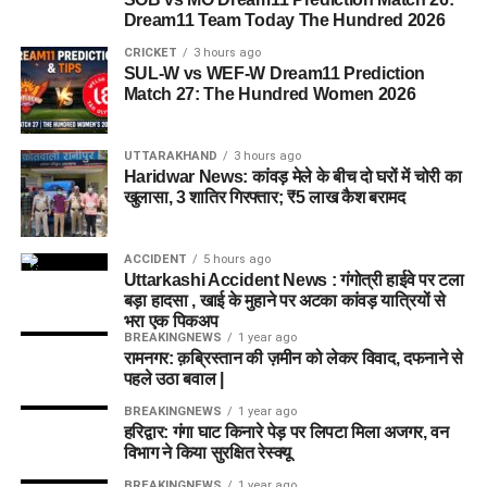
Dream11 Team Today The Hundred 2026
2. ग्रामीण क्षेत्रों में उम्मीदवार उसी राजस्व गांव की निवासी होनी
CRICKET
3 hours ago
चाहिए, जबकि शहरी क्षेत्रों में संबंधित वार्ड की निवासी होना
SUL-W vs WEF-W Dream11 Prediction
आवश्यक है।
Match 27: The Hundred Women 2026
3. आवेदन के दौरान स्थानीय निवास प्रमाण पत्र या अन्य
आवश्यक दस्तावेज प्रस्तुत करने पड़ सकते हैं।
UTTARAKHAND
3 hours ago
Haridwar News: कांवड़ मेले के बीच दो घरों में चोरी का
4. जिलेवार भर्ती नियमों के अनुसार अतिरिक्त पात्रता शर्तें भी लागू
खुलासा, 3 शातिर गिरफ्तार; ₹5 लाख कैश बरामद
हो सकती हैं, इसलिए आवेदन से पहले संबंधित जिले की अधिसूचना
अवश्य पढ़ें।
ACCIDENT
5 hours ago
महत्वपूर्ण अपडेट
Uttarkashi Accident News : गंगोत्री हाईवे पर टला
बड़ा हादसा , खाई के मुहाने पर अटका कांवड़ यात्रियों से
भरा एक पिकअप
भर्ती विभाग:
महिला सशक्तीकरण एवं बाल विकास विभाग
BREAKINGNEWS
1 year ago
रामनगर: क़ब्रिस्तान की ज़मीन को लेकर विवाद, दफनाने से
कुल पद:
3211
पहले उठा बवाल |
पद:
आंगनबाड़ी कार्यकर्ता एवं सहायिका
BREAKINGNEWS
1 year ago
हरिद्वार: गंगा घाट किनारे पेड़ पर लिपटा मिला अजगर, वन
आवेदन प्रक्रिया:
ऑनलाइन
विभाग ने किया सुरक्षित रेस्क्यू
शैक्षिक योग्यता:
इंटरमीडिएट (12वीं) या समकक्ष
BREAKINGNEWS
1 year ago