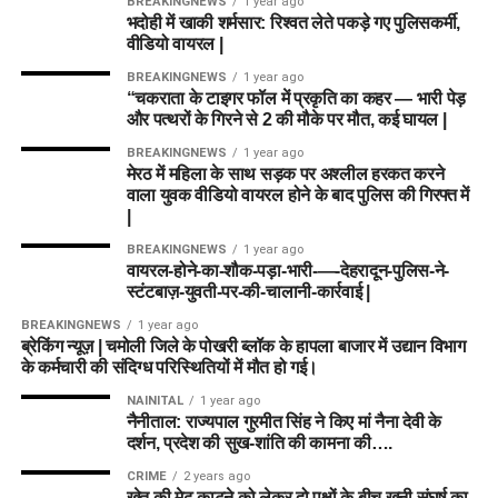
BREAKINGNEWS
1 year ago
भदोही में खाकी शर्मसार: रिश्वत लेते पकड़े गए पुलिसकर्मी,
वीडियो वायरल |
BREAKINGNEWS
1 year ago
“चकराता के टाइगर फॉल में प्रकृति का कहर — भारी पेड़
और पत्थरों के गिरने से 2 की मौके पर मौत, कई घायल |
BREAKINGNEWS
1 year ago
मेरठ में महिला के साथ सड़क पर अश्लील हरकत करने
वाला युवक वीडियो वायरल होने के बाद पुलिस की गिरफ्त में
|
BREAKINGNEWS
1 year ago
वायरल-होने-का-शौक-पड़ा-भारी-—-देहरादून-पुलिस-ने-
स्टंटबाज़-युवती-पर-की-चालानी-कार्रवाई |
BREAKINGNEWS
1 year ago
ब्रेकिंग न्यूज़ | चमोली जिले के पोखरी ब्लॉक के हापला बाजार में उद्यान विभाग
के कर्मचारी की संदिग्ध परिस्थितियों में मौत हो गई।
NAINITAL
1 year ago
नैनीताल: राज्यपाल गुरमीत सिंह ने किए मां नैना देवी के
दर्शन, प्रदेश की सुख-शांति की कामना की….
CRIME
2 years ago
खेत की मेढ़ काटने को लेकर दो पक्षों के बीच खूनी संघर्ष का