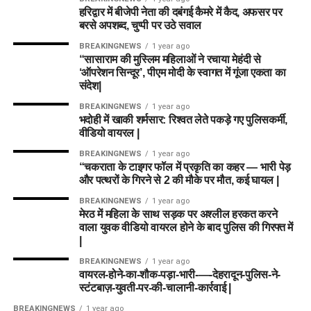
हरिद्वार में बीजेपी नेता की दबंगई कैमरे में कैद, अफसर पर
आवेदन की अंतिम तिथि:
29 जुलाई
बरसे अपशब्द, चुप्पी पर उठे सवाल
BREAKINGNEWS
1 year ago
Important Link
“सासाराम की मुस्लिम महिलाओं ने रचाया मेहंदी से
‘ऑपरेशन सिन्दूर’, पीएम मोदी के स्वागत में गूंजा एकता का
Official Notification Link
संदेश|
BREAKINGNEWS
1 year ago
Anganwadi Vacancy 2026
भदोही में खाकी शर्मसार: रिश्वत लेते पकड़े गए पुलिसकर्मी,
वीडियो वायरल |
Apply Online Link
BREAKINGNEWS
1 year ago
“चकराता के टाइगर फॉल में प्रकृति का कहर — भारी पेड़
और पत्थरों के गिरने से 2 की मौके पर मौत, कई घायल |
BREAKINGNEWS
1 year ago
मेरठ में महिला के साथ सड़क पर अश्लील हरकत करने
वाला युवक वीडियो वायरल होने के बाद पुलिस की गिरफ्त में
|
BREAKINGNEWS
1 year ago
वायरल-होने-का-शौक-पड़ा-भारी-—-देहरादून-पुलिस-ने-
स्टंटबाज़-युवती-पर-की-चालानी-कार्रवाई |
BREAKINGNEWS
1 year ago