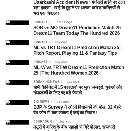
आवेदन कर सकते हैं।
Uttarkashi Accident News : गंगोत्री हाईवे पर टला
बड़ा हादसा , खाई के मुहाने पर अटका कांवड़ यात्रियों से
आरक्षण संबंधी प्रमाणपत्र
भरा एक पिकअप
ऑनलाइन पोर्टल के माध्यम से करना होगा
स्थायी निवास प्रमाणपत्र
CRICKET
11 hours ago
आवेदन
SOB vs MO Dream11 Prediction Match 26:
पर्वतीय क्षेत्र का प्रमाणपत्र (यदि छूट का दावा किया हो)
Dream11 Team Today The Hundred 2026
पूर्व सैनिकों के लिए डिस्चार्ज प्रमाणपत्र
सभी इच्छुक अभ्यर्थियों को विभाग की ओर से निर्धारित ऑनलाइन पोर्टल के
CRICKET
1 day ago
ML vs TRT Dream11 Prediction Match 25:
माध्यम से आवेदन करना होगा। आवेदन भरते समय सभी जरूरी दस्तावेज
सरकारी सेवा में कार्यरत अभ्यर्थियों के लिए विभागीय अनापत्ति/सेवा
Pitch Report, Playing 11 & Fantasy Tips
और जानकारी सही तरीके से दर्ज करना आवश्यक होगा।
प्रमाणपत्र
CRICKET
1 day ago
नाम या अन्य विवरण में अंतर होने पर स्वघोषणा पत्र
ML-W vs TRT-W Dream11 Prediction Match
शैक्षणिक योग्यता (Educational
25 | The Hundred Women 2026
पहचान के लिए आधार कार्ड, वोटर आईडी या ड्राइविंग लाइसेंस में
Qualification)
BREAKINGNEWS
1 day ago
से कोई एक मूल दस्तावेज
धामी कैबिनेट में 15 प्रस्तावों पर मुहर, मजदूरों, युवाओं और
पासपोर्ट आकार के दो नवीनतम फोटो
गौपालकों के लिए गए बड़े फैसले
उत्तराखंड आंगनबाड़ी भर्ती में कार्यकर्त्री और सहायिका के पदों के लिए
शैक्षणिक योग्यता संबंधित पद और जिले के अनुसार निर्धारित की गई है।
BIG NEWS
1 day ago
साक्षात्कार शुल्क भी जमा करना होगा
BJP के Survey ने खोली विधायकों की पोल, 32 चेहरे
इसलिए आवेदन करने से पहले उम्मीदवारों को अपने जिले की आधिकारिक
रेड जोन में, कट सकता है कई का टिकट !
इंटरव्यू से पहले अभ्यर्थियों को आयोग कार्यालय में निर्धारित शुल्क जमा करना
भर्ती अधिसूचना का अध्ययन करना चाहिए।
होगा। सामान्य, ओबीसी और ईडब्ल्यूएस वर्ग के उम्मीदवारों के लिए शुल्क 80
DEHRADUN
1 day ago
मसूरी में बारिश के बीच पहाड़ी से गिरे बोल्डर, सरकारी
रुपये, जबकि एससी और एसटी वर्ग के अभ्यर्थियों के लिए 30 रुपये निर्धारित
1. अभ्यर्थी ने किसी मान्यता प्राप्त बोर्ड या संस्थान से निर्धारित