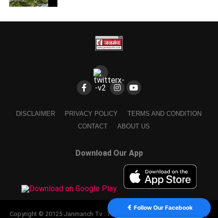
DISCLAIMER
PRIVACY POLICY
TERMS AND CONDITION
CONTACT
ABOUT US
Download Our App
Follow Our Facebook
Copyright © 20125 Janmanch Tv . Theme by SSDIGIMARK. powered by