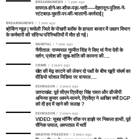
BREAKINGNEWS
1 year ago
वायरल-होने-का-शौक-पड़ा-भारी-—-देहरादून-पुलिस-ने-
स्टंटबाज़-युवती-पर-की-चालानी-कार्रवाई |
BREAKINGNEWS
1 year ago
ब्रेकिंग न्यूज़ | चमोली जिले के पोखरी ब्लॉक के हापला बाजार में उद्यान विभाग
के कर्मचारी की संदिग्ध परिस्थितियों में मौत हो गई।
NAINITAL
1 year ago
नैनीताल: राज्यपाल गुरमीत सिंह ने किए मां नैना देवी के
दर्शन, प्रदेश की सुख-शांति की कामना की….
CRIME
2 years ago
खेत की मेढ़ काटने को लेकर दो पक्षों के बीच खूनी संघर्ष का
वीडियो सोशल मिडिया पर वायरल….
DEHRADUN
2 years ago
उत्तराखंड: पूर्व सीएम त्रिवेंद्र सिंह रावत और डीजीपी
अभिनव कुमार आमने-सामने, त्रिवेंद्र ने आखिर क्यों DGP
को दी हद में रहने की सलाह ?
DEHRADUN
2 years ago
VIDEO: सुबह मॉर्निंग वॉक पर हाइवे पर निकला हाथी, पूर्व
सैनिक घयाल, अस्पताल में भर्ती
MADHYA PRADESH
2 years ago