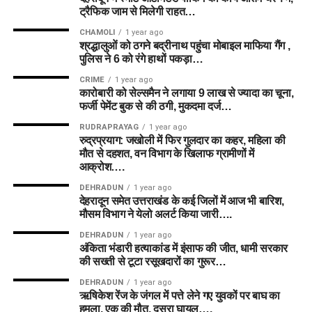
ट्रैफिक जाम से मिलेगी राहत…
CHAMOLI
1 year ago
श्रद्धालुओं को ठगने बद्रीनाथ पहुंचा मोबाइल माफिया गैंग ,
पुलिस ने 6 को रंगे हाथों पकड़ा…
CRIME
1 year ago
कारोबारी को सेल्समैन ने लगाया 9 लाख से ज्यादा का चूना,
फर्जी पेमेंट बुक से की ठगी, मुकदमा दर्ज…
RUDRAPRAYAG
1 year ago
रुद्रप्रयाग: जखोली में फिर गुलदार का कहर, महिला की
मौत से दहशत, वन विभाग के खिलाफ ग्रामीणों में
आक्रोश….
DEHRADUN
1 year ago
देहरादून समेत उत्तराखंड के कई जिलों में आज भी बारिश,
मौसम विभाग ने येलो अलर्ट किया जारी….
DEHRADUN
1 year ago
अंकिता भंडारी हत्याकांड में इंसाफ की जीत, धामी सरकार
की सख्ती से टूटा रसूखदारों का गुरूर…
DEHRADUN
1 year ago
ऋषिकेश रेंज के जंगल में पत्ते लेने गए युवकों पर बाघ का
हमला, एक की मौत, दूसरा घायल….