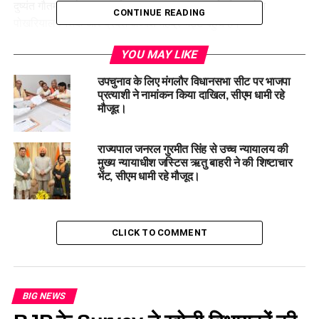
दुष्यंत गौतम, प्रदेश महामंत्री संगठन अजय कुमार, पूर्व सीएम रमेश
CONTINUE READING
पोखरियाल निशंक और प्रदेश अध्यक्ष महेंद्र भट्ट पहुंचे है।
YOU MAY LIKE
उपचुनाव के लिए मंगलौर विधानसभा सीट पर भाजपा
प्रत्याशी ने नामांकन किया दाखिल, सीएम धामी रहे
मौजूद।
राज्यपाल जनरल गुरमीत सिंह से उच्च न्यायालय की
मुख्य न्यायाधीश जस्टिस ऋतु बाहरी ने की शिष्टाचार
भेंट, सीएम धामी रहे मौजूद।
इसके बाद अजय भट्ट रुद्रपुर के गांधी पार्क में जनसभा करेंगे। जनसभा के
लिए पार्क में कार्यकर्ताओं की भीड़ उमड़ने लगी है।
CLICK TO COMMENT
RELATED TOPICS:
BJP CANDIDATE AJAY BHATT FILED NOMINATION TODAY
CM DHAMI WAS PRESENT.
UP NEXT
BIG NEWS
कड़ाकोट पट्टी के कोथरा गांव में एक मकान में लगी भीषण आग, घटना