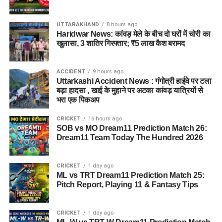
पुलिस द्वारा की गई तलाशी में आरोपी के पास से सेना की वर्दी, बैज, कैप और
वॉकी-टॉकी बरामद किए गए हैं। शुरुआती जांच के अनुसार, इन वस्तुओं का
UTTARAKHAND
8 hours ago
इस्तेमाल वो लोगों का भरोसा जीतने और खुद को प्रभावशाली अधिकारी
Haridwar News: कांवड़ मेले के बीच दो घरों में चोरी का
साबित करने के लिए करता था।
खुलासा, 3 शातिर गिरफ्तार; ₹5 लाख कैश बरामद
पुलिस मामले की जांच में जुटी
ACCIDENT
9 hours ago
Uttarkashi Accident News : गंगोत्री हाईवे पर टला
फिलहाल पुलिस ने मामला दर्ज कर जांच आगे बढ़ा दी है। अधिकारियों का
बड़ा हादसा , खाई के मुहाने पर अटका कांवड़ यात्रियों से
कहना है कि जांच के दौरान यदि अन्य पीड़ित सामने आते हैं तो उनके बयान
भरा एक पिकअप
भी दर्ज किए जाएंगे और मामले के सभी पहलुओं की गहन पड़ताल की जाएगी।
CRICKET
16 hours ago
FAQs (EX Ias Son Yashvardhan Arrested)
SOB vs MO Dream11 Prediction Match 26:
Dream11 Team Today The Hundred 2026
1. क्या देहरादून पुलिस ने पूर्व मुख्य सचिव के बेटे
को गिरफ्तार किया है ?
CRICKET
1 day ago
ML vs TRT Dream11 Prediction Match 25:
Pitch Report, Playing 11 & Fantasy Tips
हां देहरादून पुलिस ने यशवर्धन नाम के युवक को गिरफ्तार किया है, जो
उत्तराखंड के पूर्व मुख्य सचिव और पूर्व आईएएस अधिकारी का बेटा बताया जा
रहा है।
CRICKET
1 day ago