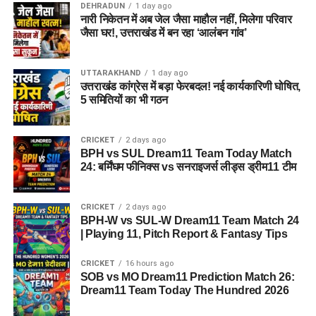
हुआ?
DEHRADUN
1 day ago
नारी निकेतन में अब जेल जैसा माहौल नहीं, मिलेगा परिवार
तलाशी के दौरान आरोपी के पास से सेना की वर्दी, बैज, कैप और वॉकी-टॉकी
जैसा घर!, उत्तराखंड में बन रहा ‘आलंबन गांव’
बरामद किए गए हैं।
UTTARAKHAND
1 day ago
SUL vs WEF Dream11 Prediction Match 27: Pitch
उत्तराखंड कांग्रेस में बड़ा फेरबदल! नई कार्यकारिणी घोषित,
Report, Playing XI & Fantasy Tips
5 समितियों का भी गठन
SUL-W vs WEF-W Dream11 Prediction Match 27:
The Hundred Women 2026
CRICKET
2 days ago
BPH vs SUL Dream11 Team Today Match
Haridwar News: कांवड़ मेले के बीच दो घरों में चोरी का
24: बर्मिंघम फीनिक्स vs सनराइजर्स लीड्स ड्रीम11 टीम
खुलासा, 3 शातिर गिरफ्तार; ₹5 लाख कैश बरामद
Uttarkashi Accident News : गंगोत्री हाईवे पर टला बड़ा
CRICKET
2 days ago
BPH-W vs SUL-W Dream11 Team Match 24
हादसा , खाई के मुहाने पर अटका कांवड़ यात्रियों से भरा एक
| Playing 11, Pitch Report & Fantasy Tips
पिकअप
SOB vs MO Dream11 Prediction Match 26:
CRICKET
16 hours ago
SOB vs MO Dream11 Prediction Match 26:
Dream11 Team Today The Hundred 2026
Dream11 Team Today The Hundred 2026