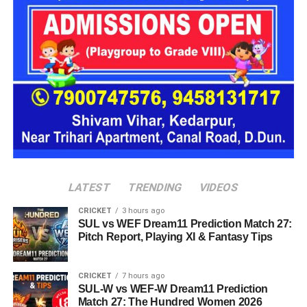
पूछताछ में ये बात सामने आई कि आरोपी अलग-अलग लोगों के सामने अपनी
पहचान बदलता था। कभी वो खुद को गृह मंत्रालय का अधिकारी बताता,
कभी रक्षा मंत्रालय से जुड़ा अफसर और कभी भारतीय सेना का वरिष्ठ
अधिकारी होने का दावा करता था।
देहरादून पुलिस ने किया गिरफ्तार
देहरादून पुलिस
को ये भी जानकारी मिली है कि वो कई होटलों में ठहरने के
बाद भुगतान किए बिना चला जाता था और होटल कर्मचारियों व सुरक्षा
कर्मियों के साथ भी कथित तौर पर धोखाधड़ी करता था।
LATEST
TRENDING
VIDEOS
CRICKET
3 hours ago
SUL vs WEF Dream11 Prediction Match 27:
Pitch Report, Playing XI & Fantasy Tips
CRICKET
7 hours ago
SUL-W vs WEF-W Dream11 Prediction
Match 27: The Hundred Women 2026