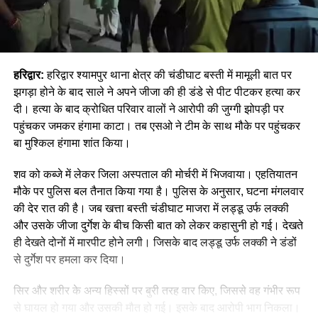
हरिद्वार:
हरिद्वार श्यामपुर थाना क्षेत्र की चंडीघाट बस्ती में मामूली बात पर
झगड़ा होने के बाद साले ने अपने जीजा की ही डंडे से पीट पीटकर हत्या कर
दी। हत्या के बाद क्रोधित परिवार वालों ने आरोपी की जुग्गी झोपड़ी पर
पहुंचकर जमकर हंगामा काटा। तब एसओ ने टीम के साथ मौके पर पहुंचकर
बा मुश्किल हंगामा शांत किया।
शव को कब्जे में लेकर जिला अस्पताल की मोर्चरी में भिजवाया। एहतियातन
मौके पर पुलिस बल तैनात किया गया है। पुलिस के अनुसार, घटना मंगलवार
की देर रात की है। जब खत्ता बस्ती चंडीघाट माजरा में लड्डू उर्फ लक्की
और उसके जीजा दुर्गेश के बीच किसी बात को लेकर कहासुनी हो गई। देखते
ही देखते दोनों में मारपीट होने लगी। जिसके बाद लड्डू उर्फ लक्की ने डंडों
से दुर्गेश पर हमला कर दिया।
सिर और शरीर के अन्य हिस्सों पर बुरी तरह वार किए, जिससे वह गंभीर रूप
से घायल हो गया और उसकी मौत हो गई। इसके बाद आरोपी भाग निकला।