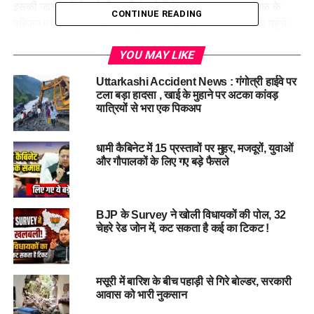
इसकी जानकारी मिलते ही बस्ती के लोगों में हड़कंप मच गया। मृतक के
CONTINUE READING
परिजन व आसपास के लोग एकत्र हो गए और आरोपी के घर पर जा पहुंचे,
जहां जमकर हंगामा काटा।
YOU MAY LIKE
हत्या की सूचना मिलते ही श्यामपुर थानाध्यक्ष नितेश शर्मा, चंडीघाट चौकी
Uttarkashi Accident News : गंगोत्री हाईवे पर
प्रभारी विक्रम सिंह बिष्ट मौके पर पहुंचे। एसओ नितेश शर्मा ने हंगामा कर
टला बड़ा हादसा , खाई के मुहाने पर अटका कांवड़
रहे परिवार के लोगों को कार्रवाई का आश्वासन देते हुए समझा बुझाकर शांत
यात्रियों से भरा एक पिकअप
कराया। शव को कब्जे में लेकर मोर्चरी में भिजवाया। आरोपी की तलाश शुरू
कर दी गई। थानाध्यक्ष ने बताया कि तहरीर मिलने पर मुकदमा दर्ज किया
धामी कैबिनेट में 15 प्रस्तावों पर मुहर, मजदूरों, युवाओं
जाएगा। मौके पर शांति व्यवस्था कायम है। एहतियातन पुलिस बल की
और गौपालकों के लिए गए बड़े फैसले
तैनाती की गई है।
BJP के Survey ने खोली विधायकों की पोल, 32
चेहरे रेड जोन में, कट सकता है कई का टिकट !
मसूरी में बारिश के बीच पहाड़ी से गिरे बोल्डर, सरकारी
आवास को भारी नुकसान