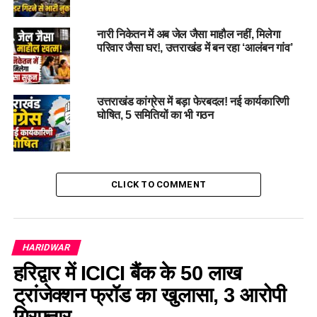
#trivialmatter, #
brotherinlaw, #
beat, #
death, #
stick,
RELATED TOPICS:
BEAT
BROTHER-IN-LAW
DEATH
नारी निकेतन में अब जेल जैसा माहौल नहीं, मिलेगा
HARIDWARCRIME
STICK
TRIVIAL MATTER
परिवार जैसा घर!, उत्तराखंड में बन रहा ‘आलंबन गांव’
UTTARAKHAND
UP NEXT
लापता किशोरी नजीबाबाद में मिली, धर्मांतरण के आरोप ने मचाई थी
उत्तराखंड कांग्रेस में बड़ा फेरबदल! नई कार्यकारिणी
हलचल…
घोषित, 5 समितियों का भी गठन
DON'T MISS
उत्तराखंड की शांति पर खतरा: रेलवे ट्रैक पर डेटोनेटर, सुरक्षा बलों
की तत्परता ने बचाया दिन !
CLICK TO COMMENT
HARIDWAR
हरिद्वार में ICICI बैंक के 50 लाख
ट्रांजेक्शन फ्रॉड का खुलासा, 3 आरोपी
गिरफ्तार