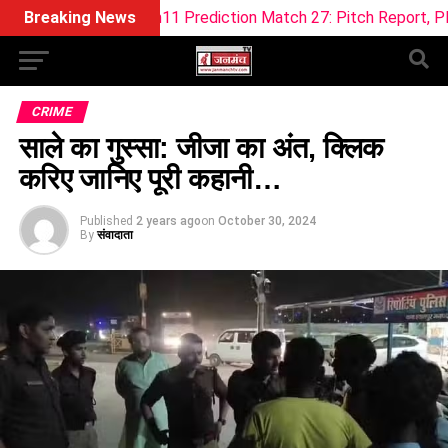
eam11 Prediction Match 27: Pitch Report, Playing XI & Fantasy
Breaking News
CRIME
साले का गुस्सा: जीजा का अंत, क्लिक
करिए जानिए पूरी कहानी…
Published
2 years ago
on
October 30, 2024
By
संवादाता