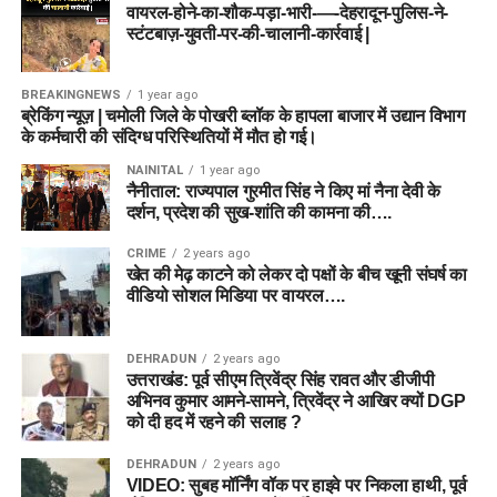
वायरल-होने-का-शौक-पड़ा-भारी-—-देहरादून-पुलिस-ने-
स्टंटबाज़-युवती-पर-की-चालानी-कार्रवाई |
BREAKINGNEWS
1 year ago
ब्रेकिंग न्यूज़ | चमोली जिले के पोखरी ब्लॉक के हापला बाजार में उद्यान विभाग
के कर्मचारी की संदिग्ध परिस्थितियों में मौत हो गई।
NAINITAL
1 year ago
नैनीताल: राज्यपाल गुरमीत सिंह ने किए मां नैना देवी के
दर्शन, प्रदेश की सुख-शांति की कामना की….
CRIME
2 years ago
खेत की मेढ़ काटने को लेकर दो पक्षों के बीच खूनी संघर्ष का
वीडियो सोशल मिडिया पर वायरल….
DEHRADUN
2 years ago
उत्तराखंड: पूर्व सीएम त्रिवेंद्र सिंह रावत और डीजीपी
अभिनव कुमार आमने-सामने, त्रिवेंद्र ने आखिर क्यों DGP
को दी हद में रहने की सलाह ?
DEHRADUN
2 years ago
VIDEO: सुबह मॉर्निंग वॉक पर हाइवे पर निकला हाथी, पूर्व