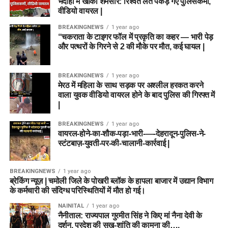
भदोही में खाकी शर्मसार: रिश्वत लेते पकड़े गए पुलिसकर्मी,
वीडियो वायरल |
BREAKINGNEWS
1 year ago
“चकराता के टाइगर फॉल में प्रकृति का कहर — भारी पेड़
और पत्थरों के गिरने से 2 की मौके पर मौत, कई घायल |
BREAKINGNEWS
1 year ago
मेरठ में महिला के साथ सड़क पर अश्लील हरकत करने
वाला युवक वीडियो वायरल होने के बाद पुलिस की गिरफ्त में
|
BREAKINGNEWS
1 year ago
वायरल-होने-का-शौक-पड़ा-भारी-—-देहरादून-पुलिस-ने-
स्टंटबाज़-युवती-पर-की-चालानी-कार्रवाई |
BREAKINGNEWS
1 year ago
ब्रेकिंग न्यूज़ | चमोली जिले के पोखरी ब्लॉक के हापला बाजार में उद्यान विभाग
के कर्मचारी की संदिग्ध परिस्थितियों में मौत हो गई।
NAINITAL
1 year ago
नैनीताल: राज्यपाल गुरमीत सिंह ने किए मां नैना देवी के
दर्शन, प्रदेश की सुख-शांति की कामना की….