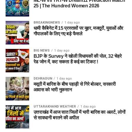
ML-W vs TRT-W Dream11 Prediction Match
25 | The Hundred Women 2026
2. आरोपी पर क्या आरोप हैं?
आरोपी पर खुद को केंद्र सरकार, गृह मंत्रालय, रक्षा मंत्रालय और भारतीय
BREAKINGNEWS
1 day ago
सेना का वरिष्ठ अधिकारी बताकर लोगों से ठगी करने का आरोप है।
धामी कैबिनेट में 15 प्रस्तावों पर मुहर, मजदूरों, युवाओं और
गौपालकों के लिए गए बड़े फैसले
3. शिकायत किसने दर्ज कराई थी?
BIG NEWS
1 day ago
दिल्ली निवासी एक युवती ने शिकायत दर्ज कराई थी। आरोप है कि आरोपी ने
BJP के Survey ने खोली विधायकों की पोल, 32 चेहरे
प्रभावशाली सरकारी संपर्कों का झांसा देकर उससे करीब 4.5 लाख रुपये
रेड जोन में, कट सकता है कई का टिकट !
ठग लिए।
DEHRADUN
1 day ago
4. आरोपी लोगों को कैसे झांसे में लेता था?
मसूरी में बारिश के बीच पहाड़ी से गिरे बोल्डर, सरकारी
आवास को भारी नुकसान
पुलिस के अनुसार, आरोपी अलग-अलग लोगों के सामने अपनी पहचान
बदलता था और खुद को कभी गृह मंत्रालय, कभी रक्षा मंत्रालय तो कभी
UTTARAKHAND WEATHER
1 day ago
सेना का वरिष्ठ अधिकारी बताकर लोगों का भरोसा जीतता था।
उत्तराखंड में आज सात जिलों में भारी बारिश का अलर्ट, लोगों
से सावधानी बरतने की अपील
5. पुलिस को आरोपी के पास से क्या बरामद