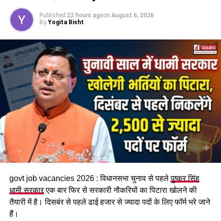
विभागीय कर्मचारियों में शोक का माहौल है। मामले की जांच की जा रही है।
Published
22 hours ago
on
August 6, 2026
By
Yogita Bisht
RELATED TOPICS:
CHAMOLI
CHAMOLI NEWS
FOREST FIRE
UTTARAKHAND
UTTARAKHAND NEWS
UP NEXT
यमुनोत्री धाम जाते समय अचानक बिगड़ी तबीयत, दो श्रद्धालुओं की
हार्ट अटैक से मौत
DON'T MISS
देहरादून समते कई मैदानी इलाकों में हीट वेव का येलो अलर्ट, पहाड़ों पर
कुछ स्थानों पर बारिश के आसार
govt job vacancies 2026 : विधानसभा चुनाव से पहले
पुष्कर सिंह
धामी सरकार
एक बार फिर से सरकारी नौकरियों का पिटारा खोलने की
तैयारी में है। दिसबंर से पहले ढाई हजार से ज्यादा पदों के लिए फॉर्म भरे जाने
हैं।