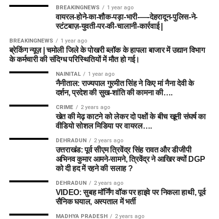
BREAKINGNEWS
1 year ago
वायरल-होने-का-शौक-पड़ा-भारी-—-देहरादून-पुलिस-ने-
स्टंटबाज़-युवती-पर-की-चालानी-कार्रवाई |
BREAKINGNEWS
1 year ago
ब्रेकिंग न्यूज़ | चमोली जिले के पोखरी ब्लॉक के हापला बाजार में उद्यान विभाग
के कर्मचारी की संदिग्ध परिस्थितियों में मौत हो गई।
NAINITAL
1 year ago
नैनीताल: राज्यपाल गुरमीत सिंह ने किए मां नैना देवी के
दर्शन, प्रदेश की सुख-शांति की कामना की….
CRIME
2 years ago
खेत की मेढ़ काटने को लेकर दो पक्षों के बीच खूनी संघर्ष का
वीडियो सोशल मिडिया पर वायरल….
DEHRADUN
2 years ago
उत्तराखंड: पूर्व सीएम त्रिवेंद्र सिंह रावत और डीजीपी
अभिनव कुमार आमने-सामने, त्रिवेंद्र ने आखिर क्यों DGP
को दी हद में रहने की सलाह ?
DEHRADUN
2 years ago
VIDEO: सुबह मॉर्निंग वॉक पर हाइवे पर निकला हाथी, पूर्व
सैनिक घयाल, अस्पताल में भर्ती
MADHYA PRADESH
2 years ago