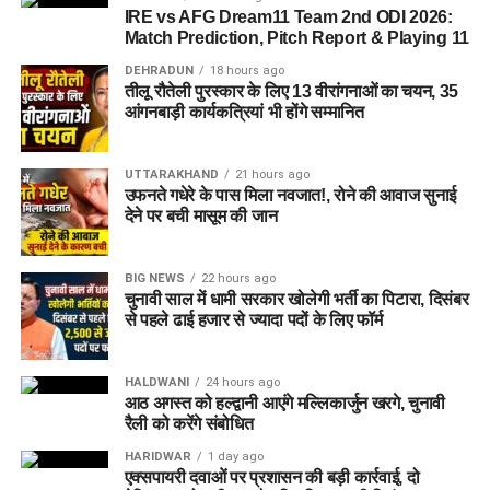
IRE vs AFG Dream11 Team 2nd ODI 2026:
Match Prediction, Pitch Report & Playing 11
DEHRADUN
18 hours ago
तीलू रौतेली पुरस्कार के लिए 13 वीरांगनाओं का चयन, 35
आंगनबाड़ी कार्यकत्रियां भी होंगे सम्मानित
UTTARAKHAND
21 hours ago
उफनते गधेरे के पास मिला नवजात!, रोने की आवाज सुनाई
देने पर बची मासूम की जान
BIG NEWS
22 hours ago
चुनावी साल में धामी सरकार खोलेगी भर्ती का पिटारा, दिसंबर
से पहले ढाई हजार से ज्यादा पदों के लिए फॉर्म
HALDWANI
24 hours ago
नाले में पड़ा मिला शव
आठ अगस्त को हल्द्वानी आएंगे मल्लिकार्जुन खरगे, चुनावी
रैली को करेंगे संबोधित
रात करीब 12:45 बजे पुलिस को सूचना मिली कि माजरा क्षेत्र में सड़क
HARIDWAR
1 day ago
किनारे बने नाले में एक युवक फंसा हुआ है। सूचना मिलते ही पुलिस और
एक्सपायरी दवाओं पर प्रशासन की बड़ी कार्रवाई, दो