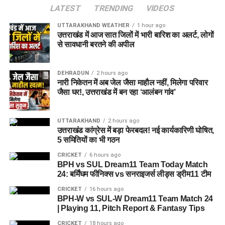
मृतक
LATEST
TRENDING
VIDEOS
UTTARAKHAND WEATHER
1 hour ago
मिली जानकारी के मुताबिक मृतक अमित शहर के सेंट जूड स्कूल की कैंटीन
उत्तराखंड में आज सात जिलों में भारी बारिश का अलर्ट, लोगों
में कार्यरत था। शुक्रवार शाम करीब सात बजे ड्यूटी समाप्त होने के बाद वो
से सावधानी बरतने की अपील
पैदल अपने घर के लिए निकला था। लेकिन देर रात तक घर नहीं पहुंचा।
DEHRADUN
2 hours ago
नारी निकेतन में अब जेल जैसा माहौल नहीं, मिलेगा परिवार
जैसा घर!, उत्तराखंड में बन रहा ‘आलंबन गांव’
UTTARAKHAND
2 hours ago
उत्तराखंड कांग्रेस में बड़ा फेरबदल! नई कार्यकारिणी घोषित,
5 समितियों का भी गठन
CRICKET
6 hours ago
BPH vs SUL Dream11 Team Today Match
24: बर्मिंघम फीनिक्स vs सनराइजर्स लीड्स ड्रीम11 टीम
CRICKET
16 hours ago
BPH-W vs SUL-W Dream11 Team Match 24
| Playing 11, Pitch Report & Fantasy Tips
CRICKET
18 hours ago