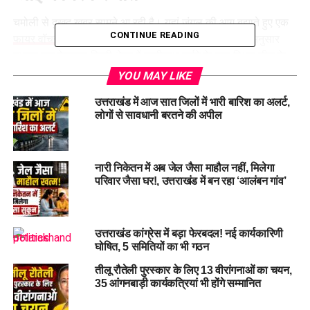
चमोली से दुखद खबर सामने आ रही है। यहां जंगल की आग बुझाते हुए एक
CONTINUE READING
फायर वॉचर की खाई में गिरकर मौत
हो गई। मिली जानकारी के अनुसार
बुधवार रात बेड़ूबगढ़-बिरही क्षेत्र में बदरीनाथ हाईवे के पास स्थित चीड़ के
जंगल में अचानक आग लग गई थी। आग तेजी से फैलने लगी, जिसके बाद
YOU MAY LIKE
वन विभाग की ओर से आग बुझाने के लिए टीम को मौके पर भेजा गया।
उत्तराखंड में आज सात जिलों में भारी बारिश का अलर्ट,
लोगों से सावधानी बरतने की अपील
फायर वाचर की मौत से मचा हड़कंप
बताया जा रहा है कि पाखी जलगवाड़ गांव निवासी 42 वर्षीय राजेंद्र सिंह
नारी निकेतन में अब जेल जैसा माहौल नहीं, मिलेगा
नेगी भी आग बुझाने वाली टीम का हिस्सा थे।
वन विभाग
के अधिकारियों के
परिवार जैसा घर!, उत्तराखंड में बन रहा ‘आलंबन गांव’
निर्देश पर कुल 15 कर्मियों की टीम प्रभावित क्षेत्र में पहुंची और आग पर
नियंत्रण पाने का प्रयास शुरू किया।
उत्तराखंड कांग्रेस में बड़ा फेरबदल! नई कार्यकारिणी
घोषित, 5 समितियों का भी गठन
तीलू रौतेली पुरस्कार के लिए 13 वीरांगनाओं का चयन,
35 आंगनबाड़ी कार्यकत्रियां भी होंगे सम्मानित