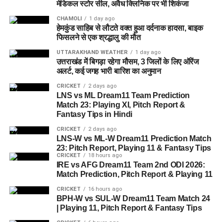
फायर सर्विस की टीम मौके पर पहुंची और काफी प्रयास के बाद युवक को
मेडिकल स्टोर सील, अवैध क्लिनिक पर भी शिकंजा
बाहर निकाला। जांच में पता चला कि उसकी मौत हो चुकी थी।
CHAMOLI
1 day ago
हेमकुंड साहिब से लौटते वक्त हुआ दर्दनाक हादसा, बाइक
पुलिस मामले की जांच में जुटी
फिसलने से एक श्रद्धालु की मौत
UTTARAKHAND WEATHER
1 day ago
प्रारंभिक जांच के अनुसार आशंका है कि अमित अंधेरे या फिसलन के कारण
उत्तराखंड में बिगड़ा रहेगा मौसम, 3 जिलों के लिए ऑरेंज
नाले में गिर गया और पानी के तेज बहाव या डूबने से उसकी जान चली गई।
अलर्ट, कई जगह भारी बारिश का अनुमान
हालांकि, मौत के सही कारणों का पता पोस्टमार्टम रिपोर्ट आने के बाद ही चल
CRICKET
2 days ago
सकेगा।
LNS vs ML Dream11 Team Prediction
Match 23: Playing XI, Pitch Report &
Fantasy Tips in Hindi
CRICKET
2 days ago
LNS-W vs ML-W Dream11 Prediction Match
23: Pitch Report, Playing 11 & Fantasy Tips
CRICKET
18 hours ago
IRE vs AFG Dream11 Team 2nd ODI 2026:
Match Prediction, Pitch Report & Playing 11
CRICKET
16 hours ago
BPH-W vs SUL-W Dream11 Team Match 24
| Playing 11, Pitch Report & Fantasy Tips