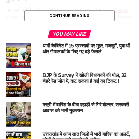
चंपावत जिले के लोहाघाट क्षेत्र में बुधवार सुबह एक
दर्दनाक सड़क हादसा
CONTINUE READING
हो गया। धारचूला से टनकपुर की ओर जा रही उत्तराखंड परिवहन निगम की
बस
लोहाघाट
-पिथौरागढ़ राष्ट्रीय राजमार्ग पर मरोड़ाखान और रायकोट के
बीच दुर्घटनाग्रस्त हो गई। हादसे में बस चालक बेनीराम भट्ट की मौके पर
YOU MAY LIKE
ही मौत हो गई।
धामी कैबिनेट में 15 प्रस्तावों पर मुहर, मजदूरों, युवाओं
और गौपालकों के लिए गए बड़े फैसले
हादसे में चालक की मौके पर ही मौत
प्रारंभिक जानकारी के अनुसार, बस में तकनीकी खराबी आने की आशंका
BJP के Survey ने खोली विधायकों की पोल, 32
जताई जा रही है। प्रत्यक्षदर्शियों और यात्रियों के मुताबिक, मोड़ के पास
चेहरे रेड जोन में, कट सकता है कई का टिकट !
चालक ने बस को नियंत्रित करने का प्रयास किया, लेकिन इसी दौरान वो
वाहन से नीचे गिर गए। दुर्भाग्यवश बस का पहिया उनके ऊपर से गुजर गया,
जिससे उनकी जान चली गई।
मसूरी में बारिश के बीच पहाड़ी से गिरे बोल्डर, सरकारी
आवास को भारी नुकसान
उत्तराखंड में आज सात जिलों में भारी बारिश का अलर्ट,