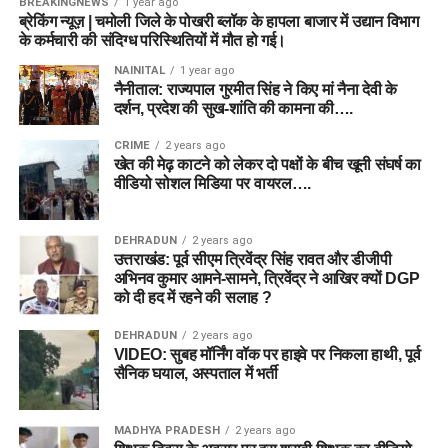
BREAKINGNEWS
1 year ago
ब्रेकिंग न्यूज़ | चमोली जिले के पोखरी ब्लॉक के हापला बाजार में उद्यान विभाग
के कर्मचारी की संदिग्ध परिस्थितियों में मौत हो गई।
NAINITAL
1 year ago
नैनीताल: राज्यपाल गुरमीत सिंह ने किए मां नैना देवी के
दर्शन, प्रदेश की सुख-शांति की कामना की….
CRIME
2 years ago
खेत की मेढ़ काटने को लेकर दो पक्षों के बीच खूनी संघर्ष का
वीडियो सोशल मिडिया पर वायरल….
DEHRADUN
2 years ago
उत्तराखंड: पूर्व सीएम त्रिवेंद्र सिंह रावत और डीजीपी
अभिनव कुमार आमने-सामने, त्रिवेंद्र ने आखिर क्यों DGP
को दी हद में रहने की सलाह ?
DEHRADUN
2 years ago
VIDEO: सुबह मॉर्निंग वॉक पर हाइवे पर निकला हाथी, पूर्व
सैनिक घयाल, अस्पताल में भर्ती
MADHYA PRADESH
2 years ago