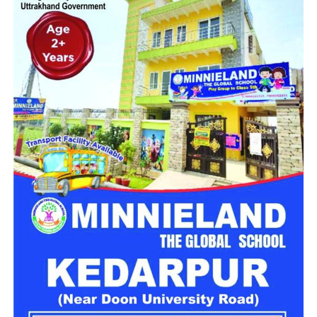
है।
चारधाम यात्रा को दो दिन के लिए किया
स्थगित
चारधाम यात्रा मार्ग पर विभिन्न स्थानों पर भूस्खलन होने से आवाजाही
प्रभावित हुई है। इन्हीं परिस्थितियों को देखते हुए गढ़वाल आयुक्त आनंद
स्वरूप ने 28 और 29 जुलाई को यात्रा स्थगित करने के निर्देश जारी किए
हैं। प्रशासन का कहना है कि मौसम की स्थिति सामान्य होने और मार्ग पूरी
तरह सुरक्षित होने के बाद ही यात्रा दोबारा शुरू करने पर फैसला लिया
जाएगा।
लगातार हो रही बारिश ने बढ़ाई परेशानी
राज्य के कई जिलों में बारिश का प्रभाव लगातार बना हुआ है। मौसम विभाग
के अनुसार उत्तरकाशी, देहरादून, टिहरी, रुद्रप्रयाग, चमोली, ऊधम सिंह
नगर, बागेश्वर, पिथौरागढ़ और नैनीताल में भारी से बहुत भारी वर्षा होने की
संभावना है। इसके अलावा कुछ क्षेत्रों में तेज गर्जना, बिजली गिरने और