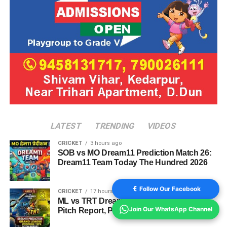
LATEST
TRENDING
VIDEOS
CRICKET
3 hours ago
SOB vs MO Dream11 Prediction Match 26:
Dream11 Team Today The Hundred 2026
Follow Our Facebook
CRICKET
17 hours ago
ML vs TRT Dream11 Prediction Match 25:
Join Our WhatsApp Channel
Pitch Report, Playing 11 & Fantasy Tips