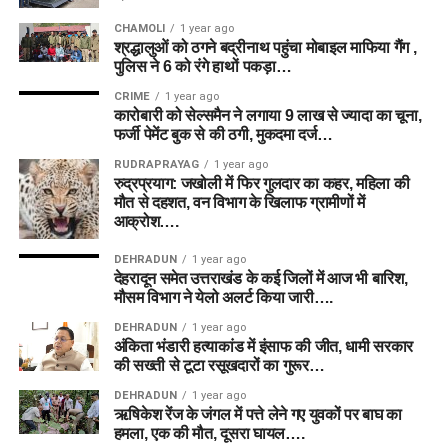
CHAMOLI
1 year ago
श्रद्धालुओं को ठगने बद्रीनाथ पहुंचा मोबाइल माफिया गैंग ,
पुलिस ने 6 को रंगे हाथों पकड़ा…
CRIME
1 year ago
कारोबारी को सेल्समैन ने लगाया 9 लाख से ज्यादा का चूना,
फर्जी पेमेंट बुक से की ठगी, मुकदमा दर्ज…
RUDRAPRAYAG
1 year ago
रुद्रप्रयाग: जखोली में फिर गुलदार का कहर, महिला की
मौत से दहशत, वन विभाग के खिलाफ ग्रामीणों में
आक्रोश….
DEHRADUN
1 year ago
देहरादून समेत उत्तराखंड के कई जिलों में आज भी बारिश,
मौसम विभाग ने येलो अलर्ट किया जारी….
DEHRADUN
1 year ago
अंकिता भंडारी हत्याकांड में इंसाफ की जीत, धामी सरकार
की सख्ती से टूटा रसूखदारों का गुरूर…
DEHRADUN
1 year ago
ऋषिकेश रेंज के जंगल में पत्ते लेने गए युवकों पर बाघ का
हमला, एक की मौत, दूसरा घायल….