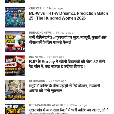
CRICKET
17 hours ago
ML-W vs TRT-W Dream11 Prediction Match
25 | The Hundred Women 2026
BREAKINGNEWS
18 hours ago
धामी कैबिनेट में 15 प्रस्तावों पर मुहर, मजदूरों, युवाओं और
राज्य आपदा प्रबंधन तंत्र और जिला प्रशासन को संवेदनशील इलाकों में
गौपालकों के लिए गए बड़े फैसले
सतर्क रहने के निर्देश दिए गए हैं। साथ ही भूस्खलन संभावित क्षेत्रों पर
लगातार निगरानी रखी जा रही है, ताकि किसी भी आपात स्थिति से समय
BIG NEWS
19 hours ago
रहते निपटा जा सके।
BJP के Survey ने खोली विधायकों की पोल, 32 चेहरे
रेड जोन में, कट सकता है कई का टिकट !
मौसम विभाग और प्रशासन की ताजा
एडवाइजरी देखने की अपील
DEHRADUN
20 hours ago
मसूरी में बारिश के बीच पहाड़ी से गिरे बोल्डर, सरकारी
आवास को भारी नुकसान
प्रशासन ने चारधाम यात्रा पर जाने वाले श्रद्धालुओं और अन्य यात्रियों से
अपील की है कि वे यात्रा शुरू करने से पहले मौसम विभाग और प्रशासन की
ताजा एडवाइजरी जरूर देखें। जब तक मौसम अनुकूल नहीं हो जाता, तब
UTTARAKHAND WEATHER
22 hours ago
उत्तराखंड में आज सात जिलों में भारी बारिश का अलर्ट, लोगों
तक अनावश्यक यात्रा से बचें और केवल आधिकारिक सूचना के आधार पर