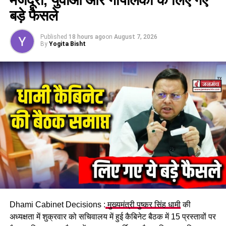
चंपावत में घर लौटते वक्त पांव फिलसकर गिरने से दंत चिकित्सक की
मौत, घटना से पूरे इलाके में पसरा मातम
बड़े फैसले
DON'T MISS
हरिद्वार में 32 यात्रियों को लेकर जा रही बस में अचानक लगी आग,
Published
18 hours ago
on
August 7, 2026
By
Yogita Bisht
बस में सवार यात्रियों में मची चीख-पुकार…
Dhami Cabinet Decisions :
मुख्यमंत्री पुष्कर सिंह धामी
की
अध्यक्षता में शुक्रवार को सचिवालय में हुई कैबिनेट बैठक में 15 प्रस्तावों पर