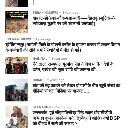
|
BREAKINGNEWS
1 year ago
वायरल-होने-का-शौक-पड़ा-भारी-—-देहरादून-पुलिस-ने-
स्टंटबाज़-युवती-पर-की-चालानी-कार्रवाई |
BREAKINGNEWS
1 year ago
ब्रेकिंग न्यूज़ | चमोली जिले के पोखरी ब्लॉक के हापला बाजार में उद्यान विभाग
के कर्मचारी की संदिग्ध परिस्थितियों में मौत हो गई।
NAINITAL
1 year ago
नैनीताल: राज्यपाल गुरमीत सिंह ने किए मां नैना देवी के
दर्शन, प्रदेश की सुख-शांति की कामना की….
CRIME
2 years ago
खेत की मेढ़ काटने को लेकर दो पक्षों के बीच खूनी संघर्ष का
वीडियो सोशल मिडिया पर वायरल….
DEHRADUN
2 years ago
उत्तराखंड: पूर्व सीएम त्रिवेंद्र सिंह रावत और डीजीपी
अभिनव कुमार आमने-सामने, त्रिवेंद्र ने आखिर क्यों DGP
को दी हद में रहने की सलाह ?