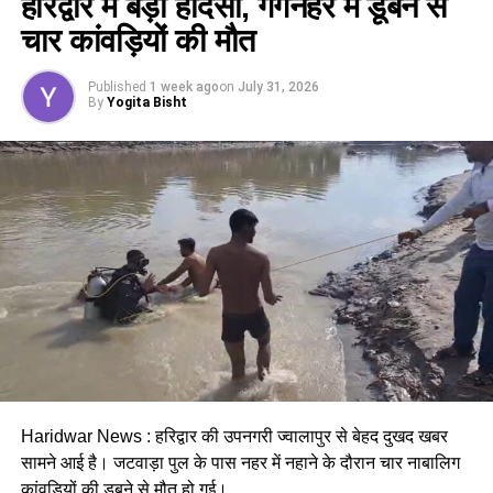
हरिद्वार में बड़ा हादसा, गंगनहर में डूबने से
कैबिनेट ने
उत्तराखंड मजदूरी संहिता नियमावली
को मंजूरी दी।
चार कांवड़ियों की मौत
इसके तहत श्रमिकों को हर महीने की 7 तारीख तक वेतन देना
होगा। पुरुष और महिला कर्मचारियों को समान काम के लिए समान
Published
1 week ago
on
July 31, 2026
मजदूरी का प्रावधान भी किया गया है।
By
Yogita Bisht
पढ़े धामी कैबिनेट के प्रमुख फैसले
Haridwar News : हरिद्वार की उपनगरी ज्वालापुर से बेहद दुखद खबर
सामने आई है। जटवाड़ा पुल के पास नहर में नहाने के दौरान चार नाबालिग
GST संशोधित अध्यादेश को मंजूरी।
कांवड़ियों की डूबने से मौत
हो गई।