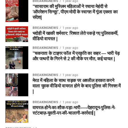
BREAKINGNEWS
1 year ago
“सासाराम की मुस्लिम महिलाओं ने रचाया मेहंदी से
‘ऑपरेशन सिन्दूर’, पीएम मोदी के स्वागत में गूंजा एकता का
संदेश|
BREAKINGNEWS
1 year ago
भदोही में खाकी शर्मसार: रिश्वत लेते पकड़े गए पुलिसकर्मी,
वीडियो वायरल |
BREAKINGNEWS
1 year ago
“चकराता के टाइगर फॉल में प्रकृति का कहर — भारी पेड़
और पत्थरों के गिरने से 2 की मौके पर मौत, कई घायल |
BREAKINGNEWS
1 year ago
मेरठ में महिला के साथ सड़क पर अश्लील हरकत करने
वाला युवक वीडियो वायरल होने के बाद पुलिस की गिरफ्त में
|
BREAKINGNEWS
1 year ago
वायरल-होने-का-शौक-पड़ा-भारी-—-देहरादून-पुलिस-ने-
स्टंटबाज़-युवती-पर-की-चालानी-कार्रवाई |