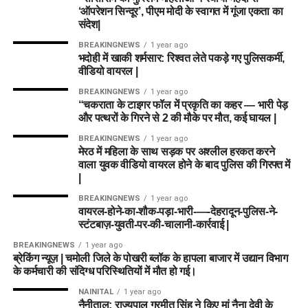
महिलाओं और बच्चों को मिलेगा नया जीवन
‘ऑपरेशन सिन्दूर’, पीएम मोदी के स्वागत में गूंजा एकता का
संदेश|
आलंबन गांव की यह योजना सिर्फ एक नया भवन या परिसर तैयार करने की
BREAKINGNEWS
1 year ago
कवायद नहीं है, बल्कि नारी निकेतन में रहने वाली महिलाओं और बच्चों के
भदोही में खाकी शर्मसार: रिश्वत लेते पकड़े गए पुलिसकर्मी,
प्रति सोच में बदलाव की कोशिश भी है।
वीडियो वायरल |
BREAKINGNEWS
1 year ago
अगर यह योजना धरातल पर उतरती है तो संस्थागत जीवन की जगह उन्हें
“चकराता के टाइगर फॉल में प्रकृति का कहर — भारी पेड़
परिवार जैसा माहौल, बेहतर स्वतंत्रता और सामाजिक वातावरण मिल
और पत्थरों के गिरने से 2 की मौके पर मौत, कई घायल |
सकेगा। इससे बच्चों और महिलाओं के मानसिक और सामाजिक विकास में
BREAKINGNEWS
1 year ago
भी मदद मिलने की उम्मीद है।
मेरठ में महिला के साथ सड़क पर अश्लील हरकत करने
वाला युवक वीडियो वायरल होने के बाद पुलिस की गिरफ्त में
|
BREAKINGNEWS
1 year ago
वायरल-होने-का-शौक-पड़ा-भारी-—-देहरादून-पुलिस-ने-
स्टंटबाज़-युवती-पर-की-चालानी-कार्रवाई |
BREAKINGNEWS
1 year ago
ब्रेकिंग न्यूज़ | चमोली जिले के पोखरी ब्लॉक के हापला बाजार में उद्यान विभाग
के कर्मचारी की संदिग्ध परिस्थितियों में मौत हो गई।
NAINITAL
1 year ago
नैनीताल: राज्यपाल गुरमीत सिंह ने किए मां नैना देवी के