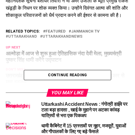
महानिदेशक सूचना बंशीधर तिवारी ने भी अमर उजाला के ब्यूरो प्रमुख राकेश
खंडूड़ी के निधन पर शोक व्यक्त किया। उन्होंने दिवंगत आत्मा की शांति और
शोकाकुल परिवारजनों को धैर्य प्रदान करने की ईश्वर से कामना की है।
RELATED TOPICS:
FEATURED
JANMANCH TV
UTTARAKHAND
UTTARAKHANDNEWS
UP NEXT
अल्मोड़ा में आज से शुरू हुआ ऐतिहासिक नंदा देवी मेला, मुख्यमंत्री
पुष्कर सिंह धामी करेंगे उद्घाटन
DON'T MISS
उत्तराखंड सड़क हादसा: स्कूल बस पलटी, बच्चों की चीख-पुकार से
CONTINUE READING
मचा हड़कंप
YOU MAY LIKE
Uttarkashi Accident News : गंगोत्री हाईवे पर
टला बड़ा हादसा , खाई के मुहाने पर अटका कांवड़
यात्रियों से भरा एक पिकअप
धामी कैबिनेट में 15 प्रस्तावों पर मुहर, मजदूरों, युवाओं
और गौपालकों के लिए गए बड़े फैसले