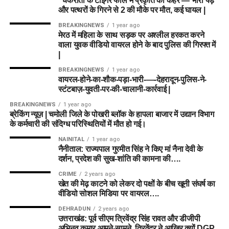
“चकराता के टाइगर फॉल में प्रकृति का कहर — भारी पेड़
और पत्थरों के गिरने से 2 की मौके पर मौत, कई घायल |
BREAKINGNEWS
1 year ago
मेरठ में महिला के साथ सड़क पर अश्लील हरकत करने
वाला युवक वीडियो वायरल होने के बाद पुलिस की गिरफ्त में
|
BREAKINGNEWS
1 year ago
वायरल-होने-का-शौक-पड़ा-भारी-—-देहरादून-पुलिस-ने-
स्टंटबाज़-युवती-पर-की-चालानी-कार्रवाई |
BREAKINGNEWS
1 year ago
ब्रेकिंग न्यूज़ | चमोली जिले के पोखरी ब्लॉक के हापला बाजार में उद्यान विभाग
के कर्मचारी की संदिग्ध परिस्थितियों में मौत हो गई।
NAINITAL
1 year ago
नैनीताल: राज्यपाल गुरमीत सिंह ने किए मां नैना देवी के
दर्शन, प्रदेश की सुख-शांति की कामना की….
CRIME
2 years ago
खेत की मेढ़ काटने को लेकर दो पक्षों के बीच खूनी संघर्ष का
वीडियो सोशल मिडिया पर वायरल….
DEHRADUN
2 years ago
उत्तराखंड: पूर्व सीएम त्रिवेंद्र सिंह रावत और डीजीपी
अभिनव कुमार आमने-सामने, त्रिवेंद्र ने आखिर क्यों DGP