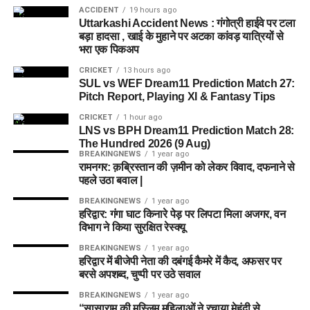
केंद्र भी खोले जाएंगे। जरूरत पड़ने पर प्राथमिक विद्यालय की सुविधा भी
ACCIDENT
19 hours ago
उपलब्ध कराई जा सकती है। इस पहल का मकसद सिर्फ महिलाओं और
Uttarkashi Accident News : गंगोत्री हाईवे पर टला
बच्चों को रहने की जगह देना नहीं, बल्कि उन्हें ऐसा वातावरण उपलब्ध कराना
बड़ा हादसा , खाई के मुहाने पर अटका कांवड़ यात्रियों से
भरा एक पिकअप
है, जहां वे खुद को सुरक्षित, सम्मानित और परिवार का हिस्सा महसूस कर
सकें।
CRICKET
13 hours ago
SUL vs WEF Dream11 Prediction Match 27:
Pitch Report, Playing XI & Fantasy Tips
5 एकड़ जमीन की हो रही है तलाश
CRICKET
1 hour ago
LNS vs BPH Dream11 Prediction Match 28:
आलंबन गांव विकसित करने के लिए करीब 5 एकड़ जमीन की आवश्यकता
The Hundred 2026 (9 Aug)
बताई गई है। विभाग की पहली प्राथमिकता देहरादून जिले या उसके
BREAKINGNEWS
1 year ago
आसपास जमीन तलाशने की थी, लेकिन फिलहाल उपयुक्त जमीन उपलब्ध
रामनगर: क़ब्रिस्तान की ज़मीन को लेकर विवाद, दफनाने से
पहले उठा बवाल |
नहीं हो पाई है। अब विभाग की ओर से हरिद्वार और आसपास के क्षेत्रों में
जमीन की तलाश की जा रही है। अधिकारियों को उम्मीद है कि हरिद्वार में
BREAKINGNEWS
1 year ago
हरिद्वार: गंगा घाट किनारे पेड़ पर लिपटा मिला अजगर, वन
इसके लिए उपयुक्त जमीन मिल सकती है।
विभाग ने किया सुरक्षित रेस्क्यू
इसके अलावा उत्तरकाशी जिले के चिन्यालीसौड़ में भी एक जमीन को लेकर
BREAKINGNEWS
1 year ago
हरिद्वार में बीजेपी नेता की दबंगई कैमरे में कैद, अफसर पर
संभावनाएं देखी जा रही हैं। विभाग यह जांच कर रहा है कि वहां की जमीन
बरसे अपशब्द, चुप्पी पर उठे सवाल
और परिस्थितियां आलंबन गांव के निर्माण के लिए उपयुक्त हैं या नहीं।
BREAKINGNEWS
1 year ago
“सासाराम की मुस्लिम महिलाओं ने रचाया मेहंदी से