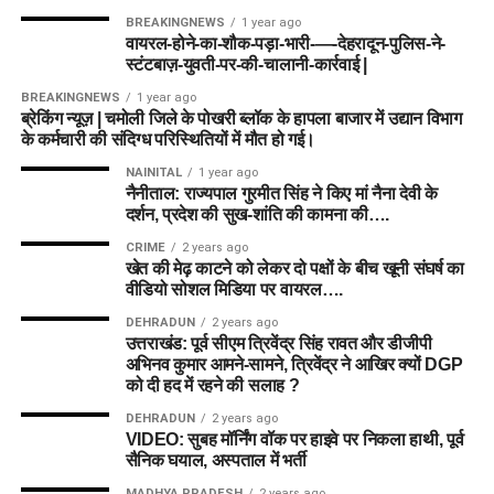
BREAKINGNEWS
1 year ago
वायरल-होने-का-शौक-पड़ा-भारी-—-देहरादून-पुलिस-ने-
स्टंटबाज़-युवती-पर-की-चालानी-कार्रवाई |
BREAKINGNEWS
1 year ago
ब्रेकिंग न्यूज़ | चमोली जिले के पोखरी ब्लॉक के हापला बाजार में उद्यान विभाग
के कर्मचारी की संदिग्ध परिस्थितियों में मौत हो गई।
NAINITAL
1 year ago
नैनीताल: राज्यपाल गुरमीत सिंह ने किए मां नैना देवी के
दर्शन, प्रदेश की सुख-शांति की कामना की….
CRIME
2 years ago
खेत की मेढ़ काटने को लेकर दो पक्षों के बीच खूनी संघर्ष का
वीडियो सोशल मिडिया पर वायरल….
DEHRADUN
2 years ago
उत्तराखंड: पूर्व सीएम त्रिवेंद्र सिंह रावत और डीजीपी
अभिनव कुमार आमने-सामने, त्रिवेंद्र ने आखिर क्यों DGP
को दी हद में रहने की सलाह ?
DEHRADUN
2 years ago
VIDEO: सुबह मॉर्निंग वॉक पर हाइवे पर निकला हाथी, पूर्व
सैनिक घयाल, अस्पताल में भर्ती
MADHYA PRADESH
2 years ago