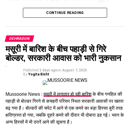
आज हुई कैबिनेट की बैठक में 15 प्रस्तावों पर मुहर लगी है। कैबिनेट ने
CONTINUE READING
गोपालन योजना में सामान्य वर्ग को भी शामिल करने का निर्णय लिया है।
पात्र लोगों को सब्सिडी मिलेगी और वे गाय या भैंस खरीद सकेंगे।
श्रमिकों के लिए बड़ा फैसला
DEHRADUN
मसूरी में बारिश के बीच पहाड़ी से गिरे
कैबिनेट ने
उत्तराखंड मजदूरी संहिता नियमावली
को मंजूरी दी।
बोल्डर, सरकारी आवास को भारी नुकसान
इसके तहत श्रमिकों को हर महीने की 7 तारीख तक वेतन देना
होगा। पुरुष और महिला कर्मचारियों को समान काम के लिए समान
Published
2 days ago
on
August 7, 2026
मजदूरी का प्रावधान भी किया गया है।
By
Yogita Bisht
Mussoorie News :
मसूरी में लगातार हो रही बारिश
के बीच गनहिल की
पहाड़ी से बोल्डर गिरने से कचहरी परिसर स्थित सरकारी आवासों पर खतरा
बढ़ गया है। बोल्डरों की चपेट में आने से एक कमरे का बड़ा हिस्सा बुरी तरह
क्षतिग्रस्त हो गया, जबकि दूसरे कमरे की दीवार भी दोबारा ढह गई। भवन के
अन्य हिस्सों में भी दरारें आने की सूचना है।