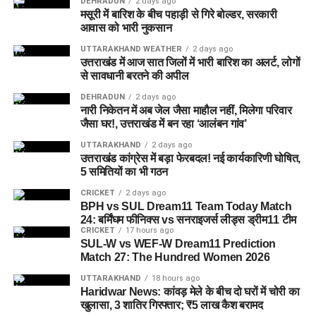
DEHRADUN
2 days ago
मसूरी में बारिश के बीच पहाड़ी से गिरे बोल्डर, सरकारी
आवास को भारी नुकसान
UTTARAKHAND WEATHER
2 days ago
उत्तराखंड में आज सात जिलों में भारी बारिश का अलर्ट, लोगों
से सावधानी बरतने की अपील
DEHRADUN
2 days ago
नारी निकेतन में अब जेल जैसा माहौल नहीं, मिलेगा परिवार
जैसा घर!, उत्तराखंड में बन रहा ‘आलंबन गांव’
जेल नहीं, रेजिडेंशियल कॉम्प्लेक्स जैसा
UTTARAKHAND
2 days ago
उत्तराखंड कांग्रेस में बड़ा फेरबदल! नई कार्यकारिणी घोषित,
होगा माहौल
5 समितियों का भी गठन
CRICKET
2 days ago
आलंबन गांव की सबसे खास बात यही होगी कि यहां रहने वाली महिलाओं
BPH vs SUL Dream11 Team Today Match
और बच्चों को यह महसूस न हो कि वे किसी जेल या बंद संस्थान में रह रहे
24: बर्मिंघम फीनिक्स vs सनराइजर्स लीड्स ड्रीम11 टीम
CRICKET
17 hours ago
हैं। इसके बजाय पूरा परिसर एक रेजिडेंशियल कॉम्प्लेक्स की तरह विकसित
SUL-W vs WEF-W Dream11 Prediction
किया जाएगा, जहां सुरक्षा के साथ रहने, पढ़ाई, दैनिक जीवन और सामाजिक
Match 27: The Hundred Women 2026
विकास से जुड़ी सुविधाएं उपलब्ध होंगी।
UTTARAKHAND
18 hours ago
Haridwar News: कांवड़ मेले के बीच दो घरों में चोरी का
परिसर को आधुनिक सुविधाओं से लैस करने की योजना है। यहां आंगनबाड़ी
खुलासा, 3 शातिर गिरफ्तार; ₹5 लाख कैश बरामद