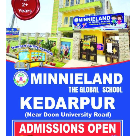
महिला सशक्तिकरण एवं बाल विकास विभाग की ओर से इसके लिए ‘आलंबन
गांव’ विकसित करने की योजना तैयार की जा रही है। इस योजना का उद्देश्य
नारी निकेतन में रहने वाली महिलाओं और बच्चों को सुरक्षित माहौल के साथ-
साथ घर जैसा अपनापन और स्वतंत्रता देना है।
उत्तराखंड में बन रहा ‘आलंबन गांव’
महिला सशक्तिकरण एवं बाल विकास विभाग
के निदेशक आईएएस बंशीलाल
राणा के मुताबिक, नारी निकेतन में आने वाली कई महिलाएं और बच्चे खुद को
एक बंद संस्थान या जेल जैसी जगह पर महसूस करते हैं। यही वजह है कि
कई बार बच्चे वहां से निकलने या भागने की कोशिश तक करने लगते हैं।
इसी समस्या को ध्यान में रखते हुए विभाग अब ऐसा इंफ्रास्ट्रक्चर तैयार
करने की दिशा में काम कर रहा है, जहां रहने वाले लोगों को संस्थागत माहौल
के बजाय परिवार जैसा वातावरण मिल सके।
16 घरों में मिलेगा परिवार जैसा माहौल
प्रस्तावित आलंबन गांव में कॉटेज और छोटे घर विकसित किए जाएंगे। यहां