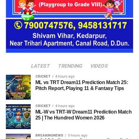
एक परिवार की तर्ज पर लोगों को रखा जाएगा। योजना के मुताबिक, एक
यूनिट में करीब दो महिलाएं, चार बच्चे और एक किशोरी को शामिल किया
जाएगा। इस तरह उन्हें एक परिवार की तरह साथ रहने का अवसर मिलेगा।
हर यूनिट में अलग किचन जैसी सुविधाएं भी होंगी, ताकि वहां रहने वाली
महिलाओं और बच्चों को रोजमर्रा के जीवन में ज्यादा स्वतंत्रता और जिम्मेदारी
का अनुभव हो सके। प्रस्तावित परिसर में कुल 16 घर विकसित किए
जाएंगे, जिनमें करीब 88 लोगों के रहने की व्यवस्था होगी।
LATEST
TRENDING
VIDEOS
CRICKET
4 hours ago
ML vs TRT Dream11 Prediction Match 25:
Pitch Report, Playing 11 & Fantasy Tips
CRICKET
4 hours ago
ML-W vs TRT-W Dream11 Prediction Match
25 | The Hundred Women 2026
BREAKINGNEWS
5 hours ago