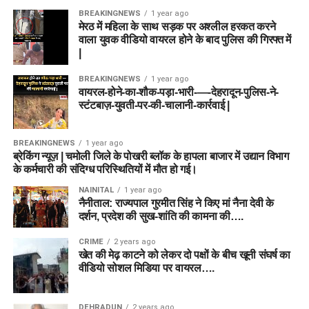
BREAKINGNEWS
1 year ago
मेरठ में महिला के साथ सड़क पर अश्लील हरकत करने
वाला युवक वीडियो वायरल होने के बाद पुलिस की गिरफ्त में
|
BREAKINGNEWS
1 year ago
वायरल-होने-का-शौक-पड़ा-भारी-—-देहरादून-पुलिस-ने-
स्टंटबाज़-युवती-पर-की-चालानी-कार्रवाई |
BREAKINGNEWS
1 year ago
ब्रेकिंग न्यूज़ | चमोली जिले के पोखरी ब्लॉक के हापला बाजार में उद्यान विभाग
के कर्मचारी की संदिग्ध परिस्थितियों में मौत हो गई।
NAINITAL
1 year ago
नैनीताल: राज्यपाल गुरमीत सिंह ने किए मां नैना देवी के
दर्शन, प्रदेश की सुख-शांति की कामना की….
CRIME
2 years ago
खेत की मेढ़ काटने को लेकर दो पक्षों के बीच खूनी संघर्ष का
वीडियो सोशल मिडिया पर वायरल….
DEHRADUN
2 years ago