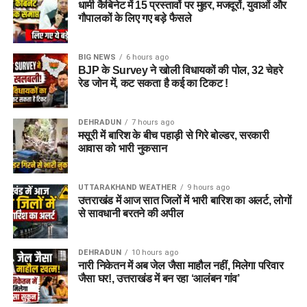
धामी कैबिनेट में 15 प्रस्तावों पर मुहर, मजदूरों, युवाओं और
गौपालकों के लिए गए बड़े फैसले
जेल नहीं, रेजिडेंशियल कॉम्प्लेक्स जैसा
होगा माहौल
BIG NEWS
6 hours ago
BJP के Survey ने खोली विधायकों की पोल, 32 चेहरे
आलंबन गांव की सबसे खास बात यही होगी कि यहां रहने वाली महिलाओं
रेड जोन में, कट सकता है कई का टिकट !
और बच्चों को यह महसूस न हो कि वे किसी जेल या बंद संस्थान में रह रहे
हैं। इसके बजाय पूरा परिसर एक रेजिडेंशियल कॉम्प्लेक्स की तरह विकसित
DEHRADUN
7 hours ago
किया जाएगा, जहां सुरक्षा के साथ रहने, पढ़ाई, दैनिक जीवन और सामाजिक
मसूरी में बारिश के बीच पहाड़ी से गिरे बोल्डर, सरकारी
विकास से जुड़ी सुविधाएं उपलब्ध होंगी।
आवास को भारी नुकसान
परिसर को आधुनिक सुविधाओं से लैस करने की योजना है। यहां आंगनबाड़ी
UTTARAKHAND WEATHER
9 hours ago
केंद्र भी खोले जाएंगे। जरूरत पड़ने पर प्राथमिक विद्यालय की सुविधा भी
उत्तराखंड में आज सात जिलों में भारी बारिश का अलर्ट, लोगों
उपलब्ध कराई जा सकती है। इस पहल का मकसद सिर्फ महिलाओं और
से सावधानी बरतने की अपील
बच्चों को रहने की जगह देना नहीं, बल्कि उन्हें ऐसा वातावरण उपलब्ध कराना
है, जहां वे खुद को सुरक्षित, सम्मानित और परिवार का हिस्सा महसूस कर
DEHRADUN
10 hours ago
सकें।
नारी निकेतन में अब जेल जैसा माहौल नहीं, मिलेगा परिवार
जैसा घर!, उत्तराखंड में बन रहा ‘आलंबन गांव’
5 एकड़ जमीन की हो रही है तलाश