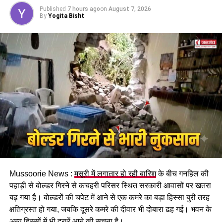
होगा। पुरुष और महिला कर्मचारियों को समान काम के लिए समान
Published
7 hours ago
on
August 7, 2026
मजदूरी का प्रावधान भी किया गया है।
By
Yogita Bisht
पढ़े धामी कैबिनेट के प्रमुख फैसले
Mussoorie News :
मसूरी में लगातार हो रही बारिश
के बीच गनहिल की
GST संशोधित अध्यादेश को मंजूरी।
पहाड़ी से बोल्डर गिरने से कचहरी परिसर स्थित सरकारी आवासों पर खतरा
नैनीताल हाईकोर्ट के लिए हल्द्वानी गौलापार में 30 हेक्टेयर जमीन
बढ़ गया है। बोल्डरों की चपेट में आने से एक कमरे का बड़ा हिस्सा बुरी तरह
देने का फैसला।
क्षतिग्रस्त हो गया, जबकि दूसरे कमरे की दीवार भी दोबारा ढह गई। भवन के
अन्य हिस्सों में भी दरारें आने की सूचना है।