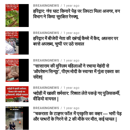
BREAKINGNEWS
1 year ago
हरिद्वार: गंगा घाट किनारे पेड़ पर लिपटा मिला अजगर, वन
विभाग ने किया सुरक्षित रेस्क्यू
BREAKINGNEWS
1 year ago
हरिद्वार में बीजेपी नेता की दबंगई कैमरे में कैद, अफसर पर
बरसे अपशब्द, चुप्पी पर उठे सवाल
BREAKINGNEWS
1 year ago
“सासाराम की मुस्लिम महिलाओं ने रचाया मेहंदी से
‘ऑपरेशन सिन्दूर’, पीएम मोदी के स्वागत में गूंजा एकता का
संदेश|
BREAKINGNEWS
1 year ago
भदोही में खाकी शर्मसार: रिश्वत लेते पकड़े गए पुलिसकर्मी,
वीडियो वायरल |
BREAKINGNEWS
1 year ago
“चकराता के टाइगर फॉल में प्रकृति का कहर — भारी पेड़
और पत्थरों के गिरने से 2 की मौके पर मौत, कई घायल |