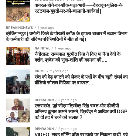
वायरल-होने-का-शौक-पड़ा-भारी-—-देहरादून-पुलिस-ने-
स्टंटबाज़-युवती-पर-की-चालानी-कार्रवाई |
BREAKINGNEWS
1 year ago
ब्रेकिंग न्यूज़ | चमोली जिले के पोखरी ब्लॉक के हापला बाजार में उद्यान विभाग
के कर्मचारी की संदिग्ध परिस्थितियों में मौत हो गई।
NAINITAL
1 year ago
नैनीताल: राज्यपाल गुरमीत सिंह ने किए मां नैना देवी के
दर्शन, प्रदेश की सुख-शांति की कामना की….
CRIME
2 years ago
खेत की मेढ़ काटने को लेकर दो पक्षों के बीच खूनी संघर्ष का
वीडियो सोशल मिडिया पर वायरल….
DEHRADUN
2 years ago
उत्तराखंड: पूर्व सीएम त्रिवेंद्र सिंह रावत और डीजीपी
अभिनव कुमार आमने-सामने, त्रिवेंद्र ने आखिर क्यों DGP
को दी हद में रहने की सलाह ?
DEHRADUN
2 years ago
VIDEO: सुबह मॉर्निंग वॉक पर हाइवे पर निकला हाथी, पूर्व