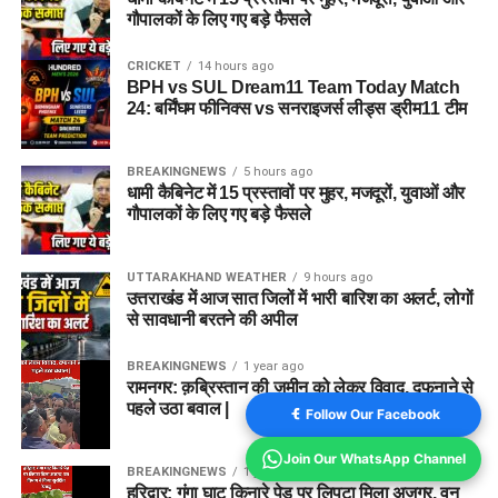
गौपालकों के लिए गए बड़े फैसले
CRICKET
14 hours ago
BPH vs SUL Dream11 Team Today Match
24: बर्मिंघम फीनिक्स vs सनराइजर्स लीड्स ड्रीम11 टीम
BREAKINGNEWS
5 hours ago
धामी कैबिनेट में 15 प्रस्तावों पर मुहर, मजदूरों, युवाओं और
गौपालकों के लिए गए बड़े फैसले
UTTARAKHAND WEATHER
9 hours ago
उत्तराखंड में आज सात जिलों में भारी बारिश का अलर्ट, लोगों
से सावधानी बरतने की अपील
BREAKINGNEWS
1 year ago
रामनगर: क़ब्रिस्तान की ज़मीन को लेकर विवाद, दफनाने से
पहले उठा बवाल |
Follow Our Facebook
Join Our WhatsApp Channel
BREAKINGNEWS
1 year ago
हरिद्वार: गंगा घाट किनारे पेड़ पर लिपटा मिला अजगर, वन