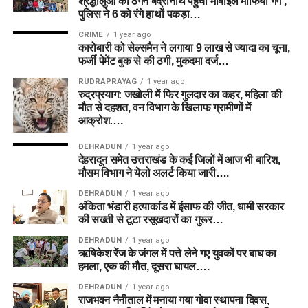
श्रद्धालुओं को ठगने बद्रीनाथ पहुंचा मोबाइल माफिया गैंग ,
पुलिस ने 6 को रंगे हाथों पकड़ा…
CRIME
1 year ago
कारोबारी को सेल्समैन ने लगाया 9 लाख से ज्यादा का चूना,
फर्जी पेमेंट बुक से की ठगी, मुकदमा दर्ज…
RUDRAPRAYAG
1 year ago
रुद्रप्रयाग: जखोली में फिर गुलदार का कहर, महिला की
मौत से दहशत, वन विभाग के खिलाफ ग्रामीणों में
आक्रोश….
DEHRADUN
1 year ago
देहरादून समेत उत्तराखंड के कई जिलों में आज भी बारिश,
मौसम विभाग ने येलो अलर्ट किया जारी….
DEHRADUN
1 year ago
अंकिता भंडारी हत्याकांड में इंसाफ की जीत, धामी सरकार
की सख्ती से टूटा रसूखदारों का गुरूर…
DEHRADUN
1 year ago
ऋषिकेश रेंज के जंगल में पत्ते लेने गए युवकों पर बाघ का
हमला, एक की मौत, दूसरा घायल….
DEHRADUN
1 year ago
राजभवन नैनीताल में मनाया गया गोवा स्थापना दिवस,