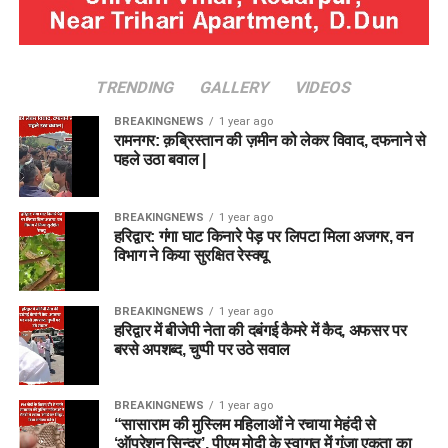
TRENDING
GALLERY
VIDEOS
BREAKINGNEWS
1 year ago
रामनगर: क़ब्रिस्तान की ज़मीन को लेकर विवाद, दफनाने से
पहले उठा बवाल |
BREAKINGNEWS
1 year ago
हरिद्वार: गंगा घाट किनारे पेड़ पर लिपटा मिला अजगर, वन
विभाग ने किया सुरक्षित रेस्क्यू
BREAKINGNEWS
1 year ago
हरिद्वार में बीजेपी नेता की दबंगई कैमरे में कैद, अफसर पर
बरसे अपशब्द, चुप्पी पर उठे सवाल
BREAKINGNEWS
1 year ago
“सासाराम की मुस्लिम महिलाओं ने रचाया मेहंदी से
‘ऑपरेशन सिन्दूर’, पीएम मोदी के स्वागत में गूंजा एकता का