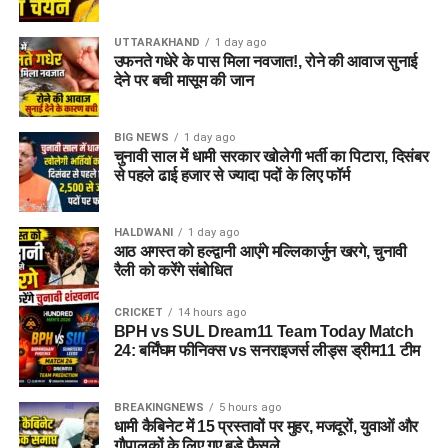
सकेगा। इससे बच्चों और महिलाओं के मानसिक और सामाजिक विकास में
भी मदद मिलने की उम्मीद है।
UTTARAKHAND
1 day ago
उफनते गधेरे के पास मिला नवजात!, रोने की आवाज सुनाई
देने पर बची मासूम की जान
BIG NEWS
1 day ago
चुनावी साल में धामी सरकार खोलेगी भर्ती का पिटारा, दिसंबर
से पहले ढाई हजार से ज्यादा पदों के लिए फॉर्म
HALDWANI
1 day ago
आठ अगस्त को हल्द्वानी आएंगे मल्लिकार्जुन खरगे, चुनावी
रैली को करेंगे संबोधित
CRICKET
14 hours ago
BPH vs SUL Dream11 Team Today Match
24: बर्मिंघम फीनिक्स vs सनराइजर्स लीड्स ड्रीम11 टीम
BREAKINGNEWS
5 hours ago
धामी कैबिनेट में 15 प्रस्तावों पर मुहर, मजदूरों, युवाओं और
गौपालकों के लिए गए बड़े फैसले