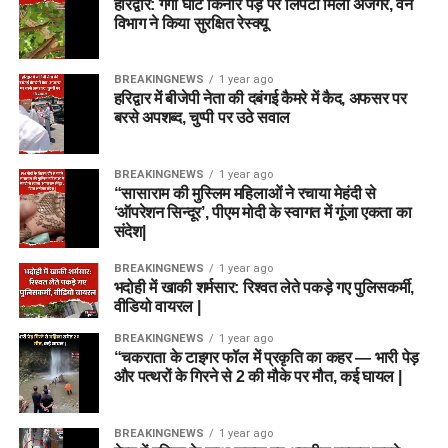
हरिद्वार: गंगा घाट किनारे पेड़ पर लिपटा मिला अजगर, वन
विभाग ने किया सुरक्षित रेस्क्यू
BREAKINGNEWS
1 year ago
हरिद्वार में बीजेपी नेता की दबंगई कैमरे में कैद, अफसर पर
बरसे अपशब्द, चुप्पी पर उठे सवाल
BREAKINGNEWS
1 year ago
“सासाराम की मुस्लिम महिलाओं ने रचाया मेहंदी से
‘ऑपरेशन सिन्दूर’, पीएम मोदी के स्वागत में गूंजा एकता का
संदेश|
BREAKINGNEWS
1 year ago
भदोही में खाकी शर्मसार: रिश्वत लेते पकड़े गए पुलिसकर्मी,
वीडियो वायरल |
BREAKINGNEWS
1 year ago
“चकराता के टाइगर फॉल में प्रकृति का कहर — भारी पेड़
और पत्थरों के गिरने से 2 की मौके पर मौत, कई घायल |
BREAKINGNEWS
1 year ago