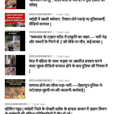
‘ऑपरेशन सिन्दूर’, पीएम मोदी के स्वागत में गूंजा एकता का
संदेश|
BREAKINGNEWS
1 year ago
भदोही में खाकी शर्मसार: रिश्वत लेते पकड़े गए पुलिसकर्मी,
वीडियो वायरल |
BREAKINGNEWS
1 year ago
“चकराता के टाइगर फॉल में प्रकृति का कहर — भारी पेड़
और पत्थरों के गिरने से 2 की मौके पर मौत, कई घायल |
BREAKINGNEWS
1 year ago
मेरठ में महिला के साथ सड़क पर अश्लील हरकत करने
वाला युवक वीडियो वायरल होने के बाद पुलिस की गिरफ्त में
|
BREAKINGNEWS
1 year ago
वायरल-होने-का-शौक-पड़ा-भारी-—-देहरादून-पुलिस-ने-
स्टंटबाज़-युवती-पर-की-चालानी-कार्रवाई |
BREAKINGNEWS
1 year ago
ब्रेकिंग न्यूज़ | चमोली जिले के पोखरी ब्लॉक के हापला बाजार में उद्यान विभाग
के कर्मचारी की संदिग्ध परिस्थितियों में मौत हो गई।