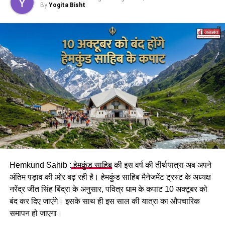
विजिलेंस टीम ने एक प्रधानाचार्य और सहायक शिक्षक को किया
By
Yogita Bisht
गिरफ्तार, दस हजार की ले रहे थे घूस..जाने मामला।
DON'T MISS
बनभूलपुरा क्षेत्र में आज से कर्फ्यू में ढील, दो घंटे से सात घंटे तक
रहेगी छूट…डीएम ने जारी किएआदेश
Hemkund Sahib :
हेमकुंड साहिब
की इस वर्ष की तीर्थयात्रा अब अपने
अंतिम पड़ाव की ओर बढ़ रही है। हेमकुंड साहिब मैनेजमेंट ट्रस्ट के अध्यक्ष
नरेंद्र जीत सिंह बिंद्रा के अनुसार, पवित्र धाम के कपाट 10 अक्टूबर को
बंद कर दिए जाएंगे। इसके साथ ही इस साल की यात्रा का औपचारिक
समापन हो जाएगा।