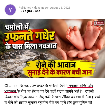
श्रद्धालुओं से यात्रा समय से पूरी करने की
Published
4 days ago
on
August 6, 2026
अपील
By
Yogita Bisht
यात्रा अवधि के दौरान श्रद्धालुओं में खासा उत्साह देखने को मिला। कठिन
भौगोलिक परिस्थितियों और ऊंचाई वाले क्षेत्र में स्थित होने के बावजूद बड़ी
संख्या में संगत ने पवित्र धाम पहुंचकर मत्था टेका और अरदास की। ट्रस्ट
ने श्रद्धालुओं से अपील की है कि वे निर्धारित तिथि का ध्यान रखते हुए अपनी
यात्रा समय से पूरी कर लें।
Chamoli News : उत्तराखंड के चमोली जिले में
लगातार बारिश और
भूस्खलन
के बीच एक हैरान कर देने वाली घटना सामने आई है। दशोली
विकासखंड में एक नवजात शिशु गधेरे के पास जीवित अवस्था में मिला। बच्चे
के रोने की आवाज सुनकर ग्रामीण मौके पर पहुंचे और तुरंत पुलिस को