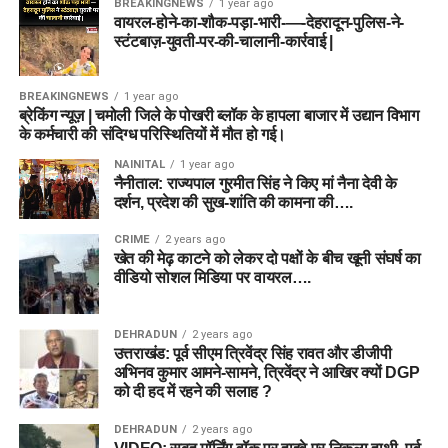
BREAKINGNEWS
1 year ago
वायरल-होने-का-शौक-पड़ा-भारी-—-देहरादून-पुलिस-ने-
स्टंटबाज़-युवती-पर-की-चालानी-कार्रवाई |
BREAKINGNEWS
1 year ago
ब्रेकिंग न्यूज़ | चमोली जिले के पोखरी ब्लॉक के हापला बाजार में उद्यान विभाग
के कर्मचारी की संदिग्ध परिस्थितियों में मौत हो गई।
NAINITAL
1 year ago
नैनीताल: राज्यपाल गुरमीत सिंह ने किए मां नैना देवी के
दर्शन, प्रदेश की सुख-शांति की कामना की….
CRIME
2 years ago
खेत की मेढ़ काटने को लेकर दो पक्षों के बीच खूनी संघर्ष का
वीडियो सोशल मिडिया पर वायरल….
DEHRADUN
2 years ago
उत्तराखंड: पूर्व सीएम त्रिवेंद्र सिंह रावत और डीजीपी
अभिनव कुमार आमने-सामने, त्रिवेंद्र ने आखिर क्यों DGP
को दी हद में रहने की सलाह ?
DEHRADUN
2 years ago