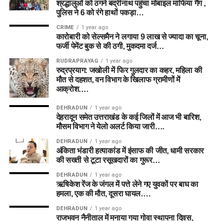
श्रद्धालुओं को ठगने बद्रीनाथ पहुंचा मोबाइल माफिया गैंग ,
पुलिस ने 6 को रंगे हाथों पकड़ा…
CRIME
1 year ago
कारोबारी को सेल्समैन ने लगाया 9 लाख से ज्यादा का चूना,
फर्जी पेमेंट बुक से की ठगी, मुकदमा दर्ज…
RUDRAPRAYAG
1 year ago
रुद्रप्रयाग: जखोली में फिर गुलदार का कहर, महिला की
मौत से दहशत, वन विभाग के खिलाफ ग्रामीणों में
आक्रोश….
DEHRADUN
1 year ago
देहरादून समेत उत्तराखंड के कई जिलों में आज भी बारिश,
मौसम विभाग ने येलो अलर्ट किया जारी….
DEHRADUN
1 year ago
अंकिता भंडारी हत्याकांड में इंसाफ की जीत, धामी सरकार
की सख्ती से टूटा रसूखदारों का गुरूर…
DEHRADUN
1 year ago
ऋषिकेश रेंज के जंगल में पत्ते लेने गए युवकों पर बाघ का
हमला, एक की मौत, दूसरा घायल….
DEHRADUN
1 year ago
राजभवन नैनीताल में मनाया गया गोवा स्थापना दिवस,