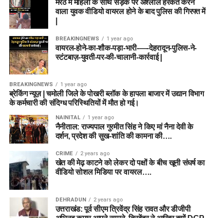
मेरठ में महिला के साथ सड़क पर अश्लील हरकत करने
वाला युवक वीडियो वायरल होने के बाद पुलिस की गिरफ्त में
|
BREAKINGNEWS
1 year ago
वायरल-होने-का-शौक-पड़ा-भारी-—-देहरादून-पुलिस-ने-
स्टंटबाज़-युवती-पर-की-चालानी-कार्रवाई |
BREAKINGNEWS
1 year ago
ब्रेकिंग न्यूज़ | चमोली जिले के पोखरी ब्लॉक के हापला बाजार में उद्यान विभाग
के कर्मचारी की संदिग्ध परिस्थितियों में मौत हो गई।
NAINITAL
1 year ago
नैनीताल: राज्यपाल गुरमीत सिंह ने किए मां नैना देवी के
दर्शन, प्रदेश की सुख-शांति की कामना की….
CRIME
2 years ago
खेत की मेढ़ काटने को लेकर दो पक्षों के बीच खूनी संघर्ष का
वीडियो सोशल मिडिया पर वायरल….
DEHRADUN
2 years ago
उत्तराखंड: पूर्व सीएम त्रिवेंद्र सिंह रावत और डीजीपी