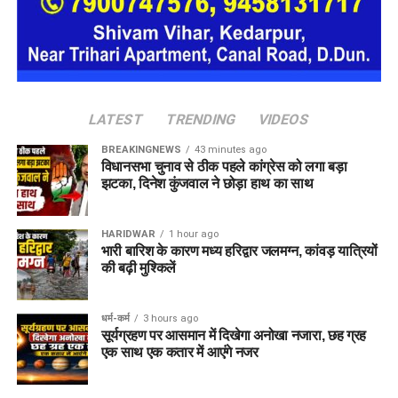
छंटनी किए गए कर्मचारियों को दोबारा अवसर देने का प्रावधान।
वन विकास निगम की सेवा नियमावली में संशोधन, स्केलर पद के
लिए 100 अंकों की परीक्षा होगी।
ईको टूरिज्म को बढ़ावा देने के लिए जड़ी-बूटियों से जुड़ी
उच्चाधिकार प्राप्त समिति में संशोधन किया जा सकेगा।
LATEST
TRENDING
VIDEOS
BREAKINGNEWS
43 minutes ago
विधानसभा चुनाव से ठीक पहले कांग्रेस को लगा बड़ा
झटका, दिनेश कुंजवाल ने छोड़ा हाथ का साथ
HARIDWAR
1 hour ago
भारी बारिश के कारण मध्य हरिद्वार जलमग्न, कांवड़ यात्रियों
की बढ़ी मुश्किलें
धर्म-कर्म
3 hours ago
सूर्यग्रहण पर आसमान में दिखेगा अनोखा नजारा, छह ग्रह
एक साथ एक कतार में आएंगे नजर