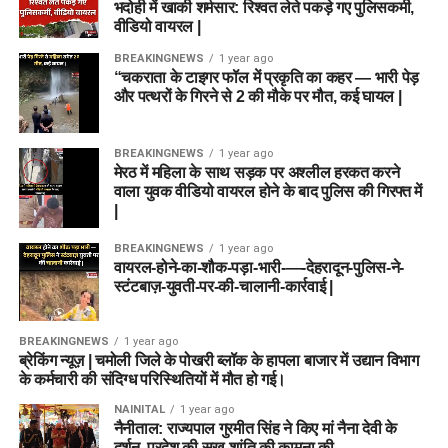
भदोही में खाकी शर्मसार: रिश्वत लेते पकड़े गए पुलिसकर्मी,
वीडियो वायरल |
BREAKINGNEWS
1 year ago
“चकराता के टाइगर फॉल में प्रकृति का कहर — भारी पेड़
और पत्थरों के गिरने से 2 की मौके पर मौत, कई घायल |
BREAKINGNEWS
1 year ago
मेरठ में महिला के साथ सड़क पर अश्लील हरकत करने
वाला युवक वीडियो वायरल होने के बाद पुलिस की गिरफ्त में
|
BREAKINGNEWS
1 year ago
वायरल-होने-का-शौक-पड़ा-भारी-—-देहरादून-पुलिस-ने-
स्टंटबाज़-युवती-पर-की-चालानी-कार्रवाई |
BREAKINGNEWS
1 year ago
ब्रेकिंग न्यूज़ | चमोली जिले के पोखरी ब्लॉक के हापला बाजार में उद्यान विभाग
के कर्मचारी की संदिग्ध परिस्थितियों में मौत हो गई।
NAINITAL
1 year ago
नैनीताल: राज्यपाल गुरमीत सिंह ने किए मां नैना देवी के
दर्शन, प्रदेश की सुख-शांति की कामना की….