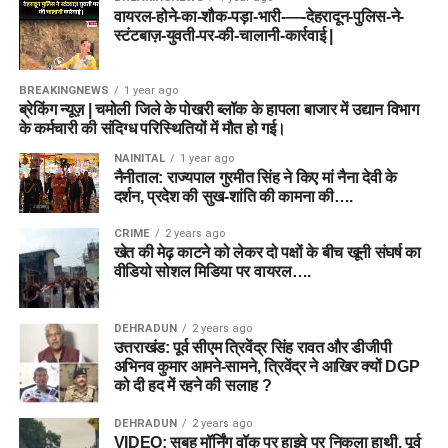
वायरल-होने-का-शौक-पड़ा-भारी-—-देहरादून-पुलिस-ने-
स्टंटबाज़-युवती-पर-की-चालानी-कार्रवाई |
BREAKINGNEWS
1 year ago
ब्रेकिंग न्यूज़ | चमोली जिले के पोखरी ब्लॉक के हापला बाजार में उद्यान विभाग
के कर्मचारी की संदिग्ध परिस्थितियों में मौत हो गई।
NAINITAL
1 year ago
नैनीताल: राज्यपाल गुरमीत सिंह ने किए मां नैना देवी के
दर्शन, प्रदेश की सुख-शांति की कामना की….
CRIME
2 years ago
खेत की मेढ़ काटने को लेकर दो पक्षों के बीच खूनी संघर्ष का
वीडियो सोशल मिडिया पर वायरल….
DEHRADUN
2 years ago
उत्तराखंड: पूर्व सीएम त्रिवेंद्र सिंह रावत और डीजीपी
अभिनव कुमार आमने-सामने, त्रिवेंद्र ने आखिर क्यों DGP
को दी हद में रहने की सलाह ?
DEHRADUN
2 years ago
VIDEO: सुबह मॉर्निंग वॉक पर हाइवे पर निकला हाथी, पूर्व