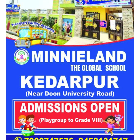
नैनीताल हाईकोर्ट के लिए हल्द्वानी गौलापार में 30 हेक्टेयर जमीन
देने का फैसला।
राज्य क्रीड़ा विश्वविद्यालय हल्द्वानी के लिए 122 पदों के सृजन को
मंजूरी।
जल जीवन मिशन में केंद्र की गाइडलाइंस लागू होंगी।
कुष्ठ रोग से पीड़ित व्यक्ति भी सहकारी समिति का सदस्य बन
सकेगा।
मेरठ से हरिद्वार तक गंगा एक्सप्रेसवे विस्तार के लिए यूपी से
समझौता होगा।
वन विकास निगम की सेवा नियमावली में
संशोधन
औद्योगिक नियमावली को मंजूरी, श्रमिक शिकायतों के त्वरित
समाधान पर जोर।