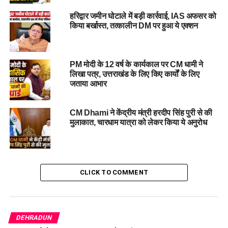
हरिद्वार जमीन घोटाले में बड़ी कार्रवाई, IAS अफसर को
किया बर्खास्त, तत्कालीन DM पर हुआ ये एक्शन
PM मोदी के 12 वर्ष के कार्यकाल पर CM धामी ने
लिखा पत्र, उत्तराखंड के लिए किए कार्यों के लिए
जताया आभार
उन्होंने जौनसार बावर की पुण्यभूमि में जन्मे केसरी चंद जी के बलिदान को
CM Dhami ने केंद्रीय मंत्री हरदीप सिंह पुरी से की
मुलाकात, चारधाम यात्रा को लेकर किया ये अनुरोध
याद करते हुए कहा कि 24 वर्ष की आयु में उन्होंने आजाद हिंद फौज के
सिपाही के रूप में देश की आज़ादी के लिए अपने प्राण न्योछावर कर दिए।
“उनका त्याग हम सभी के लिए प्रेरणा स्रोत है। प्रदेश सरकार स्वतंत्रता
सेनानियों और उनके परिजनों के कल्याण के लिए निरंतर प्रयास कर रही
है।
CLICK TO COMMENT
#CMDhami #
MartyrsFair #
KesariChand #
Tribute
#
Announcement
DEHRADUN