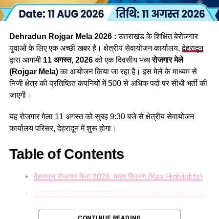
उनकी परीक्षा भी दिसंबर तक करा ली जाएगी। इनमें व्यैक्तिक सहायक,
पशुधन प्रसार अधिकारी, विभिन्न सेवाओं के तकनीकी पद, सहायक
लेखाकार, कृषि विभाग के इंटरमीडिएट स्तर के पद तथा विभिन्न विभागों के
Dehradun Rojgar Mela 2026 :
उत्तराखंड के शिक्षित बेरोजगार
स्नातक स्तरीय पद सहित कुल 1470 पद शामिल हैं।
युवाओं के लिए एक अच्छी खबर है। क्षेत्रीय सेवायोजन कार्यालय,
देहरादून
द्वारा आगामी
11 अगस्त, 2026
को एक दिवसीय भव्य
रोजगार मेले
(Rojgar Mela)
का आयोजन किया जा रहा है। इस मेले के माध्यम से
निजी क्षेत्र की प्रतिष्ठित कंपनियों में 500 से अधिक पदों पर सीधी भर्ती की
जाएगी।
यह रोजगार मेला 11 अगस्त को सुबह 9:30 बजे से क्षेत्रीय सेवायोजन
कार्यालय परिसर, देहरादून में शुरू होगा।
Table of Contents
देहरादून रोजगार मेला 2026: मुख्य विवरण (Key Highlights)
34 हजार भर्तियां, रोजगार बड़ी उपलब्धि
भाग लेने वाली प्रमुख कंपनियां (Participating Companies)
धामी सरकार अपने साढ़े चार साल के कार्यकाल में रिकॉर्ड 34 हजार से
Dehradun Rojgar Mela 2026 : आवेदन और पंजीकरण
अधिक युवाओं को सरकारी नौकरी प्रदान कर चुकी है। प्रदेश में वर्ष 2024
CONTINUE READING