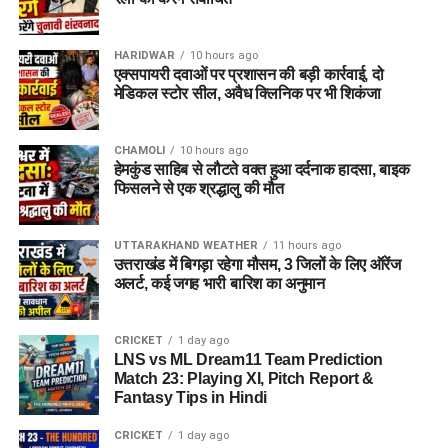
(Photocopies)
सेवायोजन कार्यालय का पंजीयन कार्ड
HARIDWAR
10 hours ago
एक्सपायरी दवाओं पर प्रशासन की बड़ी कार्रवाई, दो
पासपोर्ट साइज फोटो
मेडिकल स्टोर सील, अवैध क्लिनिक पर भी शिकंजा
वैध पहचान पत्र
(आधार कार्ड / वोटर आईडी आदि)
CHAMOLI
10 hours ago
विभाग ने जिले के सभी योग्य एवं इच्छुक युवाओं से अपील की है कि वे समय
हेमकुंड साहिब से लौटते वक्त हुआ दर्दनाक हादसा, बाइक
पर अपना पंजीकरण कराकर इस रोजगार अवसर का लाभ उठाएं।
फिसलने से एक श्रद्धालु की मौत
UTTARAKHAND WEATHER
11 hours ago
उत्तराखंड में बिगड़ा रहेगा मौसम, 3 जिलों के लिए ऑरेंज
अलर्ट, कई जगह भारी बारिश का अनुमान
CRICKET
1 day ago
LNS vs ML Dream11 Team Prediction
Match 23: Playing XI, Pitch Report &
Fantasy Tips in Hindi
CRICKET
1 day ago