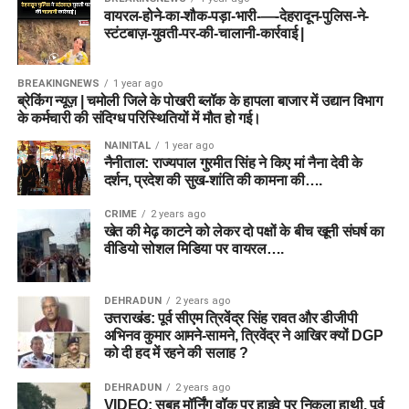
वायरल-होने-का-शौक-पड़ा-भारी-—-देहरादून-पुलिस-ने-
स्टंटबाज़-युवती-पर-की-चालानी-कार्रवाई |
BREAKINGNEWS
1 year ago
ब्रेकिंग न्यूज़ | चमोली जिले के पोखरी ब्लॉक के हापला बाजार में उद्यान विभाग
के कर्मचारी की संदिग्ध परिस्थितियों में मौत हो गई।
NAINITAL
1 year ago
नैनीताल: राज्यपाल गुरमीत सिंह ने किए मां नैना देवी के
दर्शन, प्रदेश की सुख-शांति की कामना की….
CRIME
2 years ago
खेत की मेढ़ काटने को लेकर दो पक्षों के बीच खूनी संघर्ष का
वीडियो सोशल मिडिया पर वायरल….
DEHRADUN
2 years ago
उत्तराखंड: पूर्व सीएम त्रिवेंद्र सिंह रावत और डीजीपी
अभिनव कुमार आमने-सामने, त्रिवेंद्र ने आखिर क्यों DGP
को दी हद में रहने की सलाह ?
DEHRADUN
2 years ago
VIDEO: सुबह मॉर्निंग वॉक पर हाइवे पर निकला हाथी, पूर्व