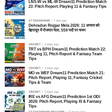
LNS-W vs ML-W Dream11 Prediction Match
23: Pitch Report, Playing 11 & Fantasy Tips
UTTARAKHAND
1 day ago
Dehradun Rojgar Mela 2026: 11 अगस्त को
देहरादून में रोजगार मेला, 559 पदों पर चयन
CRICKET
2 days ago
TRT vs BPH Dream11 Prediction Match 22:
Playing 11, Pitch Report & Fantasy Team
Tips
CRICKET
2 days ago
MO vs WEF Dream11 Prediction Match 21:
Pitch Report, Playing 11, Fantasy Cricket
Tips & Team
CRICKET
2 days ago
IRE vs AFG Dream11 Prediction 1st ODI
2026: Pitch Report, Playing XI & Fantasy
Tips
UTTARAKHAND WEATHER
11 hours ago