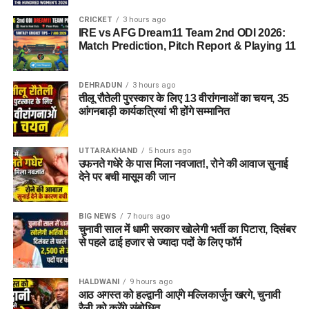
आईजोन (iZone)
CRICKET
3 hours ago
IRE vs AFG Dream11 Team 2nd ODI 2026:
Match Prediction, Pitch Report & Playing 11
Dehradun Rojgar Mela 2026 :
आवेदन और पंजीकरण प्रक्रिया (How
DEHRADUN
3 hours ago
तीलू रौतेली पुरस्कार के लिए 13 वीरांगनाओं का चयन, 35
to Register)
आंगनबाड़ी कार्यकत्रियां भी होंगे सम्मानित
क्षेत्रीय सेवायोजन अधिकारी ममता चौहान नेगी के अनुसार, रोजगार मेले में
UTTARAKHAND
5 hours ago
भाग लेने के लिए अभ्यर्थियों का पंजीकरण
04 अगस्त, 2026
से शुरू हो
उफनते गधेरे के पास मिला नवजात!, रोने की आवाज सुनाई
चुका है। इच्छुक अभ्यर्थी साक्षात्कार में शामिल होने से पहले किसी भी कार्य
देने पर बची मासूम की जान
दिवस में कार्यालय पहुंचकर अपना पंजीकरण करा सकते हैं।
BIG NEWS
7 hours ago
आवश्यक दस्तावेज (Documents
चुनावी साल में धामी सरकार खोलेगी भर्ती का पिटारा, दिसंबर
से पहले ढाई हजार से ज्यादा पदों के लिए फॉर्म
Required):
बायोडाटा / रिज़्यूमे (Resume)
(2-3 प्रतियां)
HALDWANI
9 hours ago
आठ अगस्त को हल्द्वानी आएंगे मल्लिकार्जुन खरगे, चुनावी
मूल शैक्षिक प्रमाण पत्र
एवं उनकी छायाप्रतियां
रैली को करेंगे संबोधित