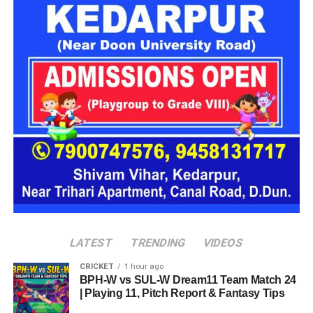
(Participating Companies)
इस
रोजगार मेले
में देश एवं प्रदेश की कई नामी कंपनियां अभ्यर्थियों का
साक्षात्कार लेने आ रही हैं, जिनमें प्रमुख हैं:
एक्सिस बैंक (Axis Bank)
बारबेक्यू नेशन (Barbeque Nation)
डिक्सॉन (Dixon Technologies)
उत्कर्ष स्मॉल फाइनेंस बैंक (Utkarsh Small Finance Bank)
सीएएमपी-108 (CAMP-108)
एनआईटीटी लिमिटेड (NIIT Limited)
परिश्रम रिसोर्स प्राइवेट लिमिटेड
LATEST
TRENDING
VIDEOS
आईपीसीए (IPCA Laboratories)
CRICKET
1 hour ago
BPH-W vs SUL-W Dream11 Team Match 24
मोचिको (Mochiko Shoes)
| Playing 11, Pitch Report & Fantasy Tips
टीआई मेडिकोज (TI Medicos)