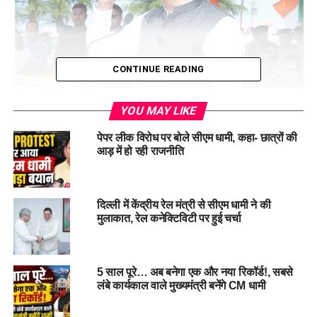
CONTINUE READING
YOU MAY LIKE
पेपर लीक विरोध पर बोले सीएम धामी, कहा- छात्रों की
मुख्यमंत्री धामी ने चकराता स्थित राजकीय औद्योगिक प्रशिक्षण संस्थान
आड़ में हो रही राजनीति
(ITI) का नाम वीर शहीद केसरी चंद जी के नाम पर रखने की घोषणा भी की।
उन्होंने कहा कि प्रदेश के विभिन्न क्षेत्रों में आयोजित मेले न केवल सामाजिक
समरसता का प्रतीक हैं, बल्कि हमारी समृद्ध परंपराओं और सांस्कृतिक
दिल्ली में केंद्रीय रेल मंत्री से सीएम धामी ने की
धरोहरों के संवाहक भी हैं। सरकार ऐसे आयोजनों के संरक्षण व संवर्धन के
मुलाकात, रेल कनेक्टिविटी पर हुई चर्चा
लिए प्रतिबद्ध है।
5 साल पूरे… अब बनेगा एक और नया रिकॉर्ड!, सबसे
लंबे कार्यकाल वाले मुख्यमंत्री बनेंगे CM धामी