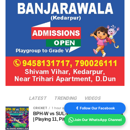
LATEST
TRENDING
VIDEOS
Follow Our Facebook
CRICKET
1 hour ago
BPH-W vs SUL-W Dream11 Team Match 24
| Playing 11, Pitch Report & Fantasy Tips
Join Our WhatsApp Channel