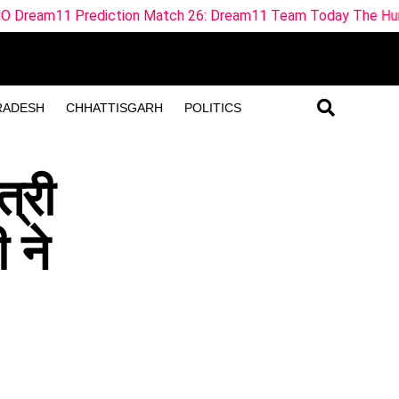
iction Match 26: Dream11 Team Today The Hundred 2026
RADESH
CHHATTISGARH
POLITICS
त्री
ी ने