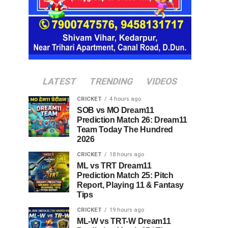
LATEST
TRENDING
VIDEOS
CRICKET
4 hours ago
SOB vs MO Dream11
Prediction Match 26: Dream11
Team Today The Hundred
2026
CRICKET
18 hours ago
ML vs TRT Dream11
Prediction Match 25: Pitch
Report, Playing 11 & Fantasy
Tips
CRICKET
19 hours ago
ML-W vs TRT-W Dream11