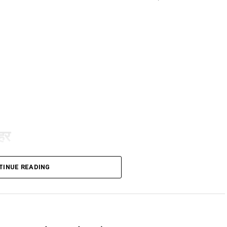
ुहर
ी है। कैबिनेट ने गोपालन योजना में सामान्य वर्ग को भी शामिल
TINUE READING
गी और वे गाय या भैंस खरीद सकेंगे।
ंजूरी दी। इसके तहत श्रमिकों को हर महीने की 7 तारीख तक वेतन देना