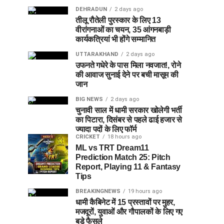
DEHRADUN
2 days ago
तीलू रौतेली पुरस्कार के लिए 13
वीरांगनाओं का चयन, 35 आंगनबाड़ी
कार्यकत्रियां भी होंगे सम्मानित
UTTARAKHAND
2 days ago
उफनते गधेरे के पास मिला नवजात!, रोने
की आवाज सुनाई देने पर बची मासूम की
जान
BIG NEWS
2 days ago
चुनावी साल में धामी सरकार खोलेगी भर्ती
का पिटारा, दिसंबर से पहले ढाई हजार से
ज्यादा पदों के लिए फॉर्म
CRICKET
18 hours ago
ML vs TRT Dream11
Prediction Match 25: Pitch
Report, Playing 11 & Fantasy
Tips
BREAKINGNEWS
19 hours ago
धामी कैबिनेट में 15 प्रस्तावों पर मुहर,
मजदूरों, युवाओं और गौपालकों के लिए गए
बड़े फैसले