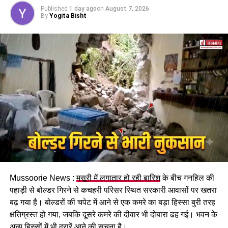
होगा। पुरुष और महिला कर्मचारियों को समान काम के लिए समान
Published
1 day ago
on
August 7, 2026
DON'T MISS
मजदूरी का प्रावधान भी किया गया है।
By
Yogita Bisht
छात्रों के लिए सुनहरा मौका: उत्तराखंड एनएमएमएस छात्रवृत्ति के
लिए अभी करें आवेदन !
पढ़े धामी कैबिनेट के प्रमुख फैसले
Mussoorie News :
मसूरी में लगातार हो रही बारिश
के बीच गनहिल की
GST संशोधित अध्यादेश को मंजूरी।
पहाड़ी से बोल्डर गिरने से कचहरी परिसर स्थित सरकारी आवासों पर खतरा
नैनीताल हाईकोर्ट के लिए हल्द्वानी गौलापार में 30 हेक्टेयर जमीन
बढ़ गया है। बोल्डरों की चपेट में आने से एक कमरे का बड़ा हिस्सा बुरी तरह
देने का फैसला।
क्षतिग्रस्त हो गया, जबकि दूसरे कमरे की दीवार भी दोबारा ढह गई। भवन के
अन्य हिस्सों में भी दरारें आने की सूचना है।