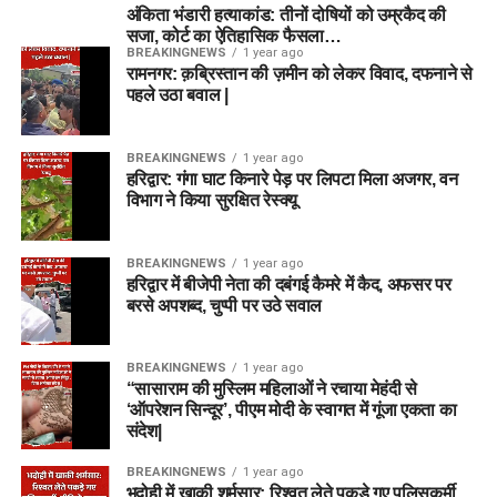
अंकिता भंडारी हत्याकांड: तीनों दोषियों को उम्रकैद की
सजा, कोर्ट का ऐतिहासिक फैसला…
BREAKINGNEWS
1 year ago
रामनगर: क़ब्रिस्तान की ज़मीन को लेकर विवाद, दफनाने से
पहले उठा बवाल |
BREAKINGNEWS
1 year ago
हरिद्वार: गंगा घाट किनारे पेड़ पर लिपटा मिला अजगर, वन
विभाग ने किया सुरक्षित रेस्क्यू
BREAKINGNEWS
1 year ago
हरिद्वार में बीजेपी नेता की दबंगई कैमरे में कैद, अफसर पर
बरसे अपशब्द, चुप्पी पर उठे सवाल
BREAKINGNEWS
1 year ago
“सासाराम की मुस्लिम महिलाओं ने रचाया मेहंदी से
‘ऑपरेशन सिन्दूर’, पीएम मोदी के स्वागत में गूंजा एकता का
संदेश|
BREAKINGNEWS
1 year ago
भदोही में खाकी शर्मसार: रिश्वत लेते पकड़े गए पुलिसकर्मी,