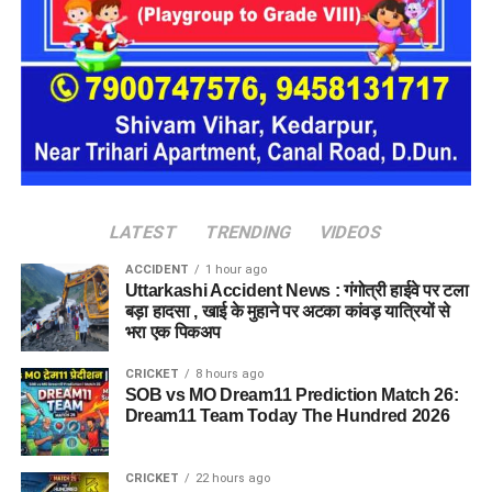
एक परिवार की तर्ज पर लोगों को रखा जाएगा। योजना के मुताबिक, एक
यूनिट में करीब दो महिलाएं, चार बच्चे और एक किशोरी को शामिल किया
जाएगा। इस तरह उन्हें एक परिवार की तरह साथ रहने का अवसर मिलेगा।
हर यूनिट में अलग किचन जैसी सुविधाएं भी होंगी, ताकि वहां रहने वाली
महिलाओं और बच्चों को रोजमर्रा के जीवन में ज्यादा स्वतंत्रता और जिम्मेदारी
का अनुभव हो सके। प्रस्तावित परिसर में कुल 16 घर विकसित किए
जाएंगे, जिनमें करीब 88 लोगों के रहने की व्यवस्था होगी।
LATEST
TRENDING
VIDEOS
ACCIDENT
1 hour ago
Uttarkashi Accident News : गंगोत्री हाईवे पर टला
बड़ा हादसा , खाई के मुहाने पर अटका कांवड़ यात्रियों से
भरा एक पिकअप
CRICKET
8 hours ago
SOB vs MO Dream11 Prediction Match 26:
Dream11 Team Today The Hundred 2026
CRICKET
22 hours ago