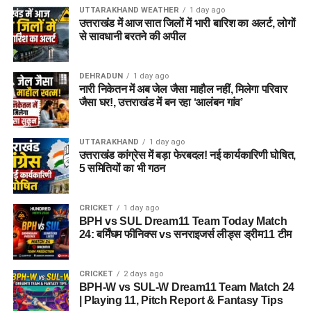
UTTARAKHAND WEATHER
1 day ago
आलंबन गांव विकसित करने के लिए करीब 5 एकड़ जमीन की आवश्यकता
उत्तराखंड में आज सात जिलों में भारी बारिश का अलर्ट, लोगों
बताई गई है। विभाग की पहली प्राथमिकता देहरादून जिले या उसके
से सावधानी बरतने की अपील
आसपास जमीन तलाशने की थी, लेकिन फिलहाल उपयुक्त जमीन उपलब्ध
नहीं हो पाई है। अब विभाग की ओर से हरिद्वार और आसपास के क्षेत्रों में
DEHRADUN
1 day ago
जमीन की तलाश की जा रही है। अधिकारियों को उम्मीद है कि हरिद्वार में
नारी निकेतन में अब जेल जैसा माहौल नहीं, मिलेगा परिवार
इसके लिए उपयुक्त जमीन मिल सकती है।
जैसा घर!, उत्तराखंड में बन रहा ‘आलंबन गांव’
इसके अलावा उत्तरकाशी जिले के चिन्यालीसौड़ में भी एक जमीन को लेकर
UTTARAKHAND
1 day ago
संभावनाएं देखी जा रही हैं। विभाग यह जांच कर रहा है कि वहां की जमीन
उत्तराखंड कांग्रेस में बड़ा फेरबदल! नई कार्यकारिणी घोषित,
और परिस्थितियां आलंबन गांव के निर्माण के लिए उपयुक्त हैं या नहीं।
5 समितियों का भी गठन
महिलाओं और बच्चों को मिलेगा नया जीवन
CRICKET
1 day ago
BPH vs SUL Dream11 Team Today Match
आलंबन गांव की यह योजना सिर्फ एक नया भवन या परिसर तैयार करने की
24: बर्मिंघम फीनिक्स vs सनराइजर्स लीड्स ड्रीम11 टीम
कवायद नहीं है, बल्कि नारी निकेतन में रहने वाली महिलाओं और बच्चों के
प्रति सोच में बदलाव की कोशिश भी है।
CRICKET
2 days ago
BPH-W vs SUL-W Dream11 Team Match 24
अगर यह योजना धरातल पर उतरती है तो संस्थागत जीवन की जगह उन्हें
| Playing 11, Pitch Report & Fantasy Tips
परिवार जैसा माहौल, बेहतर स्वतंत्रता और सामाजिक वातावरण मिल