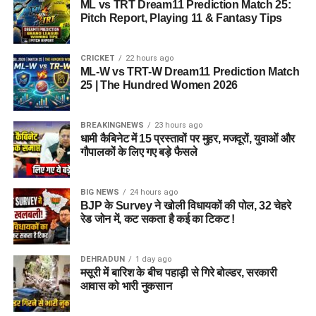
ML vs TRT Dream11 Prediction Match 25:
Pitch Report, Playing 11 & Fantasy Tips
जेल नहीं, रेजिडेंशियल कॉम्प्लेक्स जैसा
होगा माहौल
CRICKET
22 hours ago
ML-W vs TRT-W Dream11 Prediction Match
आलंबन गांव की सबसे खास बात यही होगी कि यहां रहने वाली महिलाओं
25 | The Hundred Women 2026
और बच्चों को यह महसूस न हो कि वे किसी जेल या बंद संस्थान में रह रहे
हैं। इसके बजाय पूरा परिसर एक रेजिडेंशियल कॉम्प्लेक्स की तरह विकसित
BREAKINGNEWS
23 hours ago
किया जाएगा, जहां सुरक्षा के साथ रहने, पढ़ाई, दैनिक जीवन और सामाजिक
धामी कैबिनेट में 15 प्रस्तावों पर मुहर, मजदूरों, युवाओं और
विकास से जुड़ी सुविधाएं उपलब्ध होंगी।
गौपालकों के लिए गए बड़े फैसले
परिसर को आधुनिक सुविधाओं से लैस करने की योजना है। यहां आंगनबाड़ी
BIG NEWS
24 hours ago
केंद्र भी खोले जाएंगे। जरूरत पड़ने पर प्राथमिक विद्यालय की सुविधा भी
BJP के Survey ने खोली विधायकों की पोल, 32 चेहरे
उपलब्ध कराई जा सकती है। इस पहल का मकसद सिर्फ महिलाओं और
रेड जोन में, कट सकता है कई का टिकट !
बच्चों को रहने की जगह देना नहीं, बल्कि उन्हें ऐसा वातावरण उपलब्ध कराना
है, जहां वे खुद को सुरक्षित, सम्मानित और परिवार का हिस्सा महसूस कर
DEHRADUN
1 day ago
सकें।
मसूरी में बारिश के बीच पहाड़ी से गिरे बोल्डर, सरकारी
आवास को भारी नुकसान
5 एकड़ जमीन की हो रही है तलाश