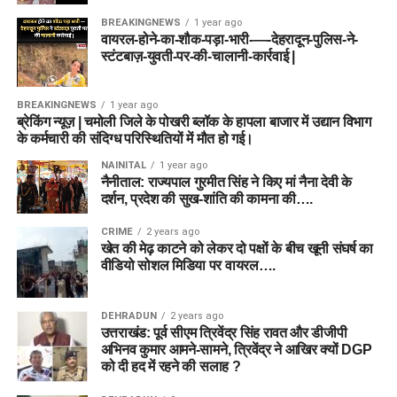
BREAKINGNEWS
1 year ago
वायरल-होने-का-शौक-पड़ा-भारी-—-देहरादून-पुलिस-ने-
स्टंटबाज़-युवती-पर-की-चालानी-कार्रवाई |
BREAKINGNEWS
1 year ago
ब्रेकिंग न्यूज़ | चमोली जिले के पोखरी ब्लॉक के हापला बाजार में उद्यान विभाग
के कर्मचारी की संदिग्ध परिस्थितियों में मौत हो गई।
NAINITAL
1 year ago
नैनीताल: राज्यपाल गुरमीत सिंह ने किए मां नैना देवी के
दर्शन, प्रदेश की सुख-शांति की कामना की….
CRIME
2 years ago
खेत की मेढ़ काटने को लेकर दो पक्षों के बीच खूनी संघर्ष का
वीडियो सोशल मिडिया पर वायरल….
DEHRADUN
2 years ago
उत्तराखंड: पूर्व सीएम त्रिवेंद्र सिंह रावत और डीजीपी
अभिनव कुमार आमने-सामने, त्रिवेंद्र ने आखिर क्यों DGP
को दी हद में रहने की सलाह ?