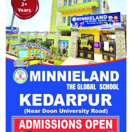
महिला सशक्तिकरण एवं बाल विकास विभाग की ओर से इसके लिए ‘आलंबन
गांव’ विकसित करने की योजना तैयार की जा रही है। इस योजना का उद्देश्य
नारी निकेतन में रहने वाली महिलाओं और बच्चों को सुरक्षित माहौल के साथ-
साथ घर जैसा अपनापन और स्वतंत्रता देना है।
उत्तराखंड में बन रहा ‘आलंबन गांव’
महिला सशक्तिकरण एवं बाल विकास विभाग
के निदेशक आईएएस बंशीलाल
राणा के मुताबिक, नारी निकेतन में आने वाली कई महिलाएं और बच्चे खुद को
एक बंद संस्थान या जेल जैसी जगह पर महसूस करते हैं। यही वजह है कि
कई बार बच्चे वहां से निकलने या भागने की कोशिश तक करने लगते हैं।
इसी समस्या को ध्यान में रखते हुए विभाग अब ऐसा इंफ्रास्ट्रक्चर तैयार
करने की दिशा में काम कर रहा है, जहां रहने वाले लोगों को संस्थागत माहौल
के बजाय परिवार जैसा वातावरण मिल सके।
16 घरों में मिलेगा परिवार जैसा माहौल
प्रस्तावित आलंबन गांव में कॉटेज और छोटे घर विकसित किए जाएंगे। यहां