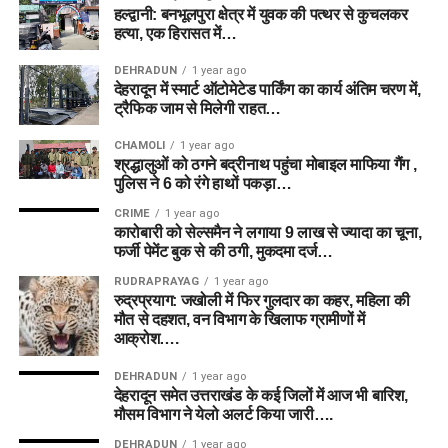
हल्द्वानी: बनभूलपुरा क्षेत्र में युवक की पत्थर से कुचलकर
हत्या, एक हिरासत में…
DEHRADUN
1 year ago
देहरादून में स्मार्ट ऑटोमेटेड पार्किंग का कार्य अंतिम चरण में,
ट्रैफिक जाम से मिलेगी राहत…
CHAMOLI
1 year ago
श्रद्धालुओं को ठगने बद्रीनाथ पहुंचा मोबाइल माफिया गैंग ,
पुलिस ने 6 को रंगे हाथों पकड़ा…
CRIME
1 year ago
कारोबारी को सेल्समैन ने लगाया 9 लाख से ज्यादा का चूना,
फर्जी पेमेंट बुक से की ठगी, मुकदमा दर्ज…
RUDRAPRAYAG
1 year ago
रुद्रप्रयाग: जखोली में फिर गुलदार का कहर, महिला की
मौत से दहशत, वन विभाग के खिलाफ ग्रामीणों में
आक्रोश….
DEHRADUN
1 year ago
देहरादून समेत उत्तराखंड के कई जिलों में आज भी बारिश,
मौसम विभाग ने येलो अलर्ट किया जारी….
DEHRADUN
1 year ago