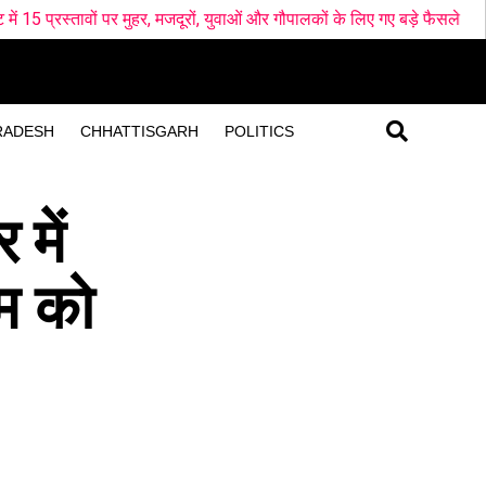
जदूरों, युवाओं और गौपालकों के लिए गए बड़े फैसले
BJP के Survey ने खोली
RADESH
CHHATTISGARH
POLITICS
 में
एम को