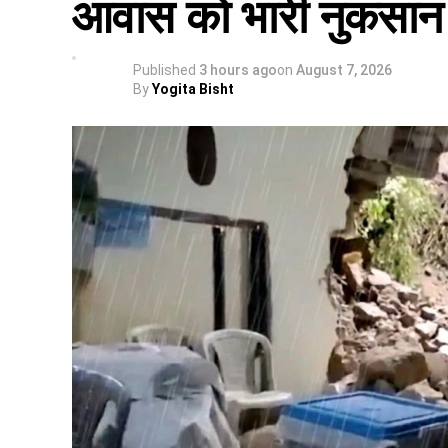
आवास को भारी नुकसान
Published
3 hours ago
on
August 7, 2026
By
Yogita Bisht
पढ़े धामी कैबिनेट के प्रमुख फैसले
GST संशोधित अध्यादेश को मंजूरी।
नैनीताल हाईकोर्ट के लिए हल्द्वानी गौलापार में 30 