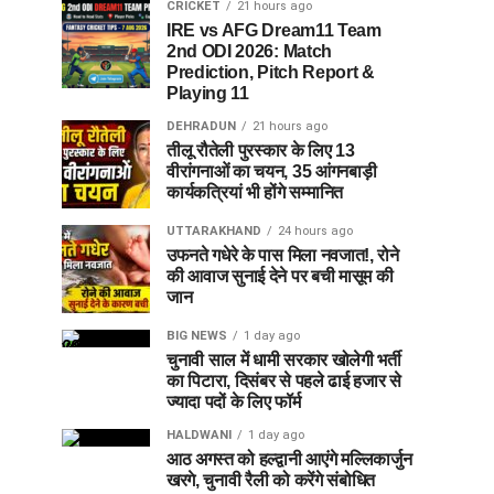
CRICKET
21 hours ago
IRE vs AFG Dream11 Team
2nd ODI 2026: Match
Prediction, Pitch Report &
Playing 11
DEHRADUN
21 hours ago
तीलू रौतेली पुरस्कार के लिए 13
वीरांगनाओं का चयन, 35 आंगनबाड़ी
कार्यकत्रियां भी होंगे सम्मानित
UTTARAKHAND
24 hours ago
उफनते गधेरे के पास मिला नवजात!, रोने
की आवाज सुनाई देने पर बची मासूम की
जान
BIG NEWS
1 day ago
चुनावी साल में धामी सरकार खोलेगी भर्ती
का पिटारा, दिसंबर से पहले ढाई हजार से
ज्यादा पदों के लिए फॉर्म
HALDWANI
1 day ago
आठ अगस्त को हल्द्वानी आएंगे मल्लिकार्जुन
खरगे, चुनावी रैली को करेंगे संबोधित