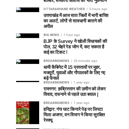
बोल्डर, सरकारी आवास को भारी नुकसान
UTTARAKHAND WEATHER
5 hours ago
उत्तराखंड में आज सात जिलों में भारी बारिश
का अलर्ट, लोगों से सावधानी बरतने की
अपील
BIG NEWS
1 hour ago
BJP के Survey ने खोली विधायकों की
पोल, 32 चेहरे रेड जोन में, कट सकता है
कई का टिकट !
BREAKINGNEWS
25 minutes ago
धामी कैबिनेट में 15 प्रस्तावों पर मुहर,
मजदूरों, युवाओं और गौपालकों के लिए गए
बड़े फैसले
BREAKINGNEWS
1 year ago
रामनगर: क़ब्रिस्तान की ज़मीन को लेकर
विवाद, दफनाने से पहले उठा बवाल |
BREAKINGNEWS
1 year ago
हरिद्वार: गंगा घाट किनारे पेड़ पर लिपटा
मिला अजगर, वन विभाग ने किया सुरक्षित
रेस्क्यू