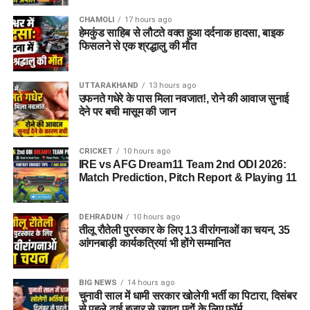
CHAMOLI
17 hours ago
हेमकुंड साहिब से लौटते वक्त हुआ दर्दनाक हादसा, बाइक
फिसलने से एक श्रद्धालु की मौत
UTTARAKHAND
13 hours ago
उफनते गधेरे के पास मिला नवजात!, रोने की आवाज सुनाई
देने पर बची मासूम की जान
CRICKET
10 hours ago
IRE vs AFG Dream11 Team 2nd ODI 2026:
Match Prediction, Pitch Report & Playing 11
DEHRADUN
10 hours ago
तीलू रौतेली पुरस्कार के लिए 13 वीरांगनाओं का चयन, 35
आंगनबाड़ी कार्यकत्रियां भी होंगे सम्मानित
BIG NEWS
14 hours ago
चुनावी साल में धामी सरकार खोलेगी भर्ती का पिटारा, दिसंबर
से पहले ढाई हजार से ज्यादा पदों के लिए फॉर्म