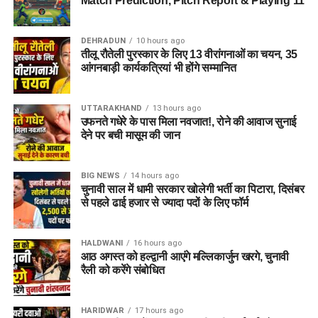
Match Prediction, Pitch Report & Playing 11
Dehradun Rojgar Mela 2026 :
आवेदन और पंजीकरण प्रक्रिया (How
DEHRADUN
10 hours ago
तीलू रौतेली पुरस्कार के लिए 13 वीरांगनाओं का चयन, 35
to Register)
आंगनबाड़ी कार्यकत्रियां भी होंगे सम्मानित
क्षेत्रीय सेवायोजन अधिकारी ममता चौहान नेगी के अनुसार, रोजगार मेले में
UTTARAKHAND
13 hours ago
भाग लेने के लिए अभ्यर्थियों का पंजीकरण
04 अगस्त, 2026
से शुरू हो
उफनते गधेरे के पास मिला नवजात!, रोने की आवाज सुनाई
चुका है। इच्छुक अभ्यर्थी साक्षात्कार में शामिल होने से पहले किसी भी कार्य
देने पर बची मासूम की जान
दिवस में कार्यालय पहुंचकर अपना पंजीकरण करा सकते हैं।
BIG NEWS
14 hours ago
आवश्यक दस्तावेज (Documents
चुनावी साल में धामी सरकार खोलेगी भर्ती का पिटारा, दिसंबर
से पहले ढाई हजार से ज्यादा पदों के लिए फॉर्म
Required):
बायोडाटा / रिज़्यूमे (Resume)
(2-3 प्रतियां)
HALDWANI
16 hours ago
आठ अगस्त को हल्द्वानी आएंगे मल्लिकार्जुन खरगे, चुनावी
मूल शैक्षिक प्रमाण पत्र
एवं उनकी छायाप्रतियां
रैली को करेंगे संबोधित
(Photocopies)
सेवायोजन कार्यालय का पंजीयन कार्ड
HARIDWAR
17 hours ago