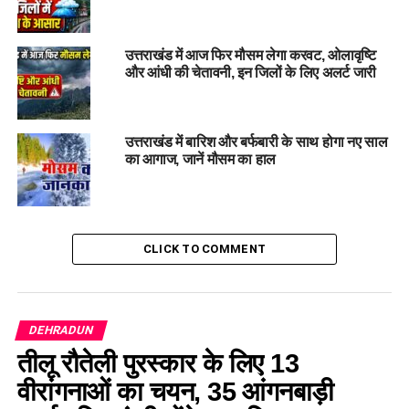
UP NEXT
पूर्व भाजपा विधायक सुरेश राठौड़ एक बार फिर सुर्ख़ियों में, उर्मिला
सनावर ने लगाए गंभीर आरोप
उत्तराखंड में आज फिर मौसम लेगा करवट, ओलावृष्टि
DON'T MISS
और आंधी की चेतावनी, इन जिलों के लिए अलर्ट जारी
कैबिनेट मंत्री गणेश जोशी ने दिव्यांगजनों को 169 निशुल्क मोटराइज्ड
ट्राईसाइकिलों का किया वितर
उत्तराखंड में बारिश और बर्फबारी के साथ होगा नए साल
का आगाज, जानें मौसम का हाल
CLICK TO COMMENT
DEHRADUN
तीलू रौतेली पुरस्कार के लिए 13
वीरांगनाओं का चयन, 35 आंगनबाड़ी