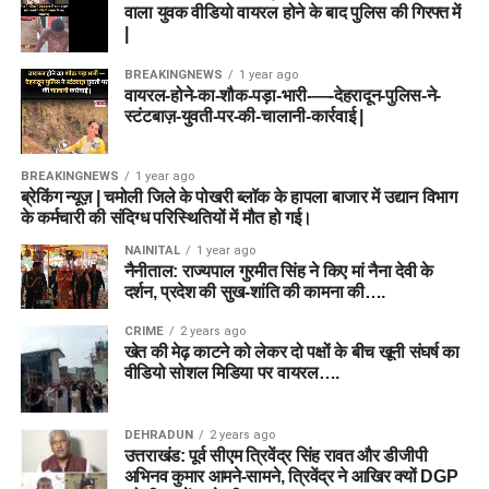
वाला युवक वीडियो वायरल होने के बाद पुलिस की गिरफ्त में
|
BREAKINGNEWS
1 year ago
वायरल-होने-का-शौक-पड़ा-भारी-—-देहरादून-पुलिस-ने-
स्टंटबाज़-युवती-पर-की-चालानी-कार्रवाई |
BREAKINGNEWS
1 year ago
ब्रेकिंग न्यूज़ | चमोली जिले के पोखरी ब्लॉक के हापला बाजार में उद्यान विभाग
के कर्मचारी की संदिग्ध परिस्थितियों में मौत हो गई।
NAINITAL
1 year ago
नैनीताल: राज्यपाल गुरमीत सिंह ने किए मां नैना देवी के
दर्शन, प्रदेश की सुख-शांति की कामना की….
CRIME
2 years ago
खेत की मेढ़ काटने को लेकर दो पक्षों के बीच खूनी संघर्ष का
वीडियो सोशल मिडिया पर वायरल….
DEHRADUN
2 years ago
उत्तराखंड: पूर्व सीएम त्रिवेंद्र सिंह रावत और डीजीपी
अभिनव कुमार आमने-सामने, त्रिवेंद्र ने आखिर क्यों DGP