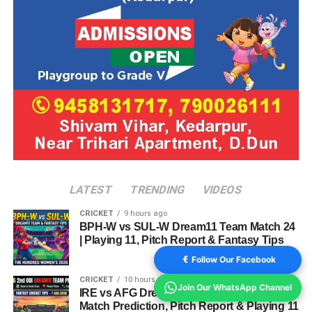
LATEST
TRENDING
VIDEOS
CRICKET
9 hours ago
BPH-W vs SUL-W Dream11 Team Match 24
| Playing 11, Pitch Report & Fantasy Tips
Follow Our Facebook
CRICKET
10 hours ago
Join Our WhatsApp Channel
IRE vs AFG Dream11 Team 2nd ODI 2026:
Match Prediction, Pitch Report & Playing 11