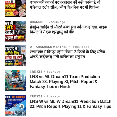
एक्सपायरी दवाओं पर प्रशासन की बड़ी कार्रवाई, दो
पासपोर्ट साइज फोटो
मेडिकल स्टोर सील, अवैध क्लिनिक पर भी शिकंजा
वैध पहचान पत्र
(आधार कार्ड / वोटर आईडी आदि)
CHAMOLI
17 hours ago
विभाग ने जिले के सभी योग्य एवं इच्छुक युवाओं से अपील की है कि वे समय
हेमकुंड साहिब से लौटते वक्त हुआ दर्दनाक हादसा, बाइक
पर अपना पंजीकरण कराकर इस रोजगार अवसर का लाभ उठाएं।
फिसलने से एक श्रद्धालु की मौत
UTTARAKHAND WEATHER
18 hours ago
उत्तराखंड में बिगड़ा रहेगा मौसम, 3 जिलों के लिए ऑरेंज
अलर्ट, कई जगह भारी बारिश का अनुमान
CRICKET
1 day ago
LNS vs ML Dream11 Team Prediction
Match 23: Playing XI, Pitch Report &
Fantasy Tips in Hindi
CRICKET
1 day ago
LNS-W vs ML-W Dream11 Prediction Match
23: Pitch Report, Playing 11 & Fantasy Tips