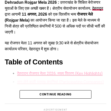
Dehradun Rojgar Mela 2026 :
उत्तराखंड के शिक्षित बेरोजगार
स्नातक स्तरीय पद सहित कुल 1470 पद शामिल हैं।
युवाओं के लिए एक अच्छी खबर है। क्षेत्रीय सेवायोजन कार्यालय,
देहरादून
द्वारा आगामी
11 अगस्त, 2026
को एक दिवसीय भव्य
रोजगार मेले
(Rojgar Mela)
का आयोजन किया जा रहा है। इस मेले के माध्यम से
निजी क्षेत्र की प्रतिष्ठित कंपनियों में 500 से अधिक पदों पर सीधी भर्ती की
जाएगी।
यह रोजगार मेला 11 अगस्त को सुबह 9:30 बजे से क्षेत्रीय सेवायोजन
कार्यालय परिसर, देहरादून में शुरू होगा।
Table of Contents
देहरादून रोजगार मेला 2026: मुख्य विवरण (Key Highlights)
34 हजार भर्तियां, रोजगार बड़ी उपलब्धि
भाग लेने वाली प्रमुख कंपनियां (Participating Companies)
धामी सरकार अपने साढ़े चार साल के कार्यकाल में रिकॉर्ड 34 हजार से
Dehradun Rojgar Mela 2026 : आवेदन और पंजीकरण
अधिक युवाओं को सरकारी नौकरी प्रदान कर चुकी है। प्रदेश में वर्ष 2024
CONTINUE READING
प्रक्रिया (How to Register)
से सख्त नकल विरोधी कानून लागू होने के बाद भर्ती प्रक्रिया ना सिर्फ
पारदर्शी तरीके से सम्पन्न हो रही है, बल्कि निर्बाध भर्ती होने से आवेदन से
आवश्यक दस्तावेज (Documents Required):
ADVERTISEMENT