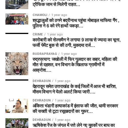
ट्रैफिक जाम से मिलेगी राहत…
CHAMOLI
1 year ago
श्रद्धालुओं को ठगने बद्रीनाथ पहुंचा मोबाइल माफिया गैंग ,
पुलिस ने 6 को रंगे हाथों पकड़ा…
CRIME
1 year ago
कारोबारी को सेल्समैन ने लगाया 9 लाख से ज्यादा का चूना,
फर्जी पेमेंट बुक से की ठगी, मुकदमा दर्ज…
RUDRAPRAYAG
1 year ago
रुद्रप्रयाग: जखोली में फिर गुलदार का कहर, महिला की
मौत से दहशत, वन विभाग के खिलाफ ग्रामीणों में
आक्रोश….
DEHRADUN
1 year ago
देहरादून समेत उत्तराखंड के कई जिलों में आज भी बारिश,
मौसम विभाग ने येलो अलर्ट किया जारी….
DEHRADUN
1 year ago
अंकिता भंडारी हत्याकांड में इंसाफ की जीत, धामी सरकार
की सख्ती से टूटा रसूखदारों का गुरूर…
DEHRADUN
1 year ago
ऋषिकेश रेंज के जंगल में पत्ते लेने गए युवकों पर बाघ का