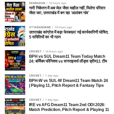
रहा है।
DEHRADUN
10 hours ago
नारी निकेतन में अब जेल जैसा माहौल नहीं, मिलेगा परिवार
जैसा घर!, उत्तराखंड में बन रहा ‘आलंबन गांव’
2. आरोपी पर क्या आरोप हैं?
आरोपी पर खुद को केंद्र सरकार, गृह मंत्रालय, रक्षा मंत्रालय और भारतीय
UTTARAKHAND
10 hours ago
सेना का वरिष्ठ अधिकारी बताकर लोगों से ठगी करने का आरोप है।
उत्तराखंड कांग्रेस में बड़ा फेरबदल! नई कार्यकारिणी घोषित,
5 समितियों का भी गठन
3. शिकायत किसने दर्ज कराई थी?
CRICKET
14 hours ago
दिल्ली निवासी एक युवती ने शिकायत दर्ज कराई थी। आरोप है कि आरोपी ने
BPH vs SUL Dream11 Team Today Match
प्रभावशाली सरकारी संपर्कों का झांसा देकर उससे करीब 4.5 लाख रुपये
24: बर्मिंघम फीनिक्स vs सनराइजर्स लीड्स ड्रीम11 टीम
ठग लिए।
CRICKET
1 day ago
4. आरोपी लोगों को कैसे झांसे में लेता था?
BPH-W vs SUL-W Dream11 Team Match 24
| Playing 11, Pitch Report & Fantasy Tips
पुलिस के अनुसार, आरोपी अलग-अलग लोगों के सामने अपनी पहचान
बदलता था और खुद को कभी गृह मंत्रालय, कभी रक्षा मंत्रालय तो कभी
CRICKET
1 day ago
सेना का वरिष्ठ अधिकारी बताकर लोगों का भरोसा जीतता था।
IRE vs AFG Dream11 Team 2nd ODI 2026:
Match Prediction, Pitch Report & Playing 11
5. पुलिस को आरोपी के पास से क्या बरामद