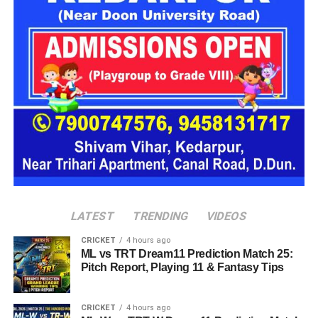
पहचान
पूछताछ में ये बात सामने आई कि आरोपी अलग-अलग लोगों के सामने अपनी
पहचान बदलता था। कभी वो खुद को गृह मंत्रालय का अधिकारी बताता,
कभी रक्षा मंत्रालय से जुड़ा अफसर और कभी भारतीय सेना का वरिष्ठ
अधिकारी होने का दावा करता था।
देहरादून पुलिस ने किया गिरफ्तार
देहरादून पुलिस
को ये भी जानकारी मिली है कि वो कई होटलों में ठहरने के
बाद भुगतान किए बिना चला जाता था और होटल कर्मचारियों व सुरक्षा
कर्मियों के साथ भी कथित तौर पर धोखाधड़ी करता था।
LATEST
TRENDING
VIDEOS
CRICKET
4 hours ago
ML vs TRT Dream11 Prediction Match 25:
Pitch Report, Playing 11 & Fantasy Tips
CRICKET
4 hours ago