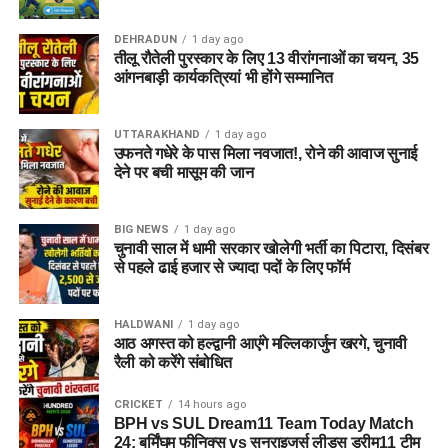
हुआ?
DEHRADUN
1 day ago
तीलू रौतेली पुरस्कार के लिए 13 वीरांगनाओं का चयन, 35
तलाशी के दौरान आरोपी के पास से सेना की वर्दी, बैज, कैप और वॉकी-टॉकी
आंगनबाड़ी कार्यकत्रियां भी होंगे सम्मानित
बरामद किए गए हैं।
UTTARAKHAND
1 day ago
ML vs TRT Dream11 Prediction Match 25: Pitch
उफनते गधेरे के पास मिला नवजात!, रोने की आवाज सुनाई
Report, Playing 11 & Fantasy Tips
देने पर बची मासूम की जान
ML-W vs TRT-W Dream11 Prediction Match 25 |
The Hundred Women 2026
BIG NEWS
1 day ago
चुनावी साल में धामी सरकार खोलेगी भर्ती का पिटारा, दिसंबर
धामी कैबिनेट में 15 प्रस्तावों पर मुहर, मजदूरों, युवाओं और
से पहले ढाई हजार से ज्यादा पदों के लिए फॉर्म
गौपालकों के लिए गए बड़े फैसले
BJP के Survey ने खोली विधायकों की पोल, 32 चेहरे रेड जोन
HALDWANI
1 day ago
आठ अगस्त को हल्द्वानी आएंगे मल्लिकार्जुन खरगे, चुनावी
में, कट सकता है कई का टिकट !
रैली को करेंगे संबोधित
मसूरी में बारिश के बीच पहाड़ी से गिरे बोल्डर, सरकारी आवास को
भारी नुकसान
CRICKET
14 hours ago
BPH vs SUL Dream11 Team Today Match
24: बर्मिंघम फीनिक्स vs सनराइजर्स लीड्स ड्रीम11 टीम