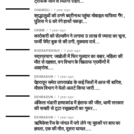
ट्रैफिक जाम से मिलेगी राहत…
CHAMOLI
1 year ago
श्रद्धालुओं को ठगने बद्रीनाथ पहुंचा मोबाइल माफिया गैंग ,
पुलिस ने 6 को रंगे हाथों पकड़ा…
CRIME
1 year ago
कारोबारी को सेल्समैन ने लगाया 9 लाख से ज्यादा का चूना,
फर्जी पेमेंट बुक से की ठगी, मुकदमा दर्ज…
RUDRAPRAYAG
1 year ago
रुद्रप्रयाग: जखोली में फिर गुलदार का कहर, महिला की
मौत से दहशत, वन विभाग के खिलाफ ग्रामीणों में
आक्रोश….
DEHRADUN
1 year ago
देहरादून समेत उत्तराखंड के कई जिलों में आज भी बारिश,
मौसम विभाग ने येलो अलर्ट किया जारी….
DEHRADUN
1 year ago
अंकिता भंडारी हत्याकांड में इंसाफ की जीत, धामी सरकार
की सख्ती से टूटा रसूखदारों का गुरूर…
DEHRADUN
1 year ago
ऋषिकेश रेंज के जंगल में पत्ते लेने गए युवकों पर बाघ का
हमला, एक की मौत, दूसरा घायल….