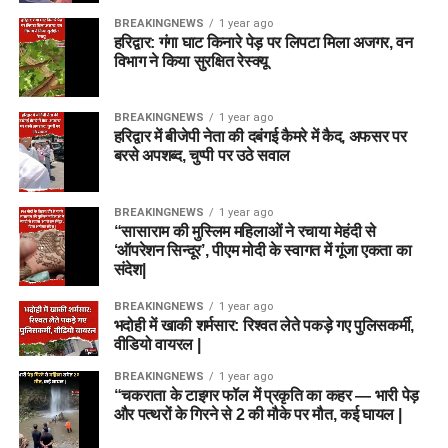
BREAKINGNEWS
1 year ago
हरिद्वार: गंगा घाट किनारे पेड़ पर लिपटा मिला अजगर, वन
विभाग ने किया सुरक्षित रेस्क्यू
BREAKINGNEWS
1 year ago
हरिद्वार में बीजेपी नेता की दबंगई कैमरे में कैद, अफसर पर
बरसे अपशब्द, चुप्पी पर उठे सवाल
BREAKINGNEWS
1 year ago
“सासाराम की मुस्लिम महिलाओं ने रचाया मेहंदी से
‘ऑपरेशन सिन्दूर’, पीएम मोदी के स्वागत में गूंजा एकता का
संदेश|
BREAKINGNEWS
1 year ago
भदोही में खाकी शर्मसार: रिश्वत लेते पकड़े गए पुलिसकर्मी,
वीडियो वायरल |
BREAKINGNEWS
1 year ago
“चकराता के टाइगर फॉल में प्रकृति का कहर — भारी पेड़
और पत्थरों के गिरने से 2 की मौके पर मौत, कई घायल |