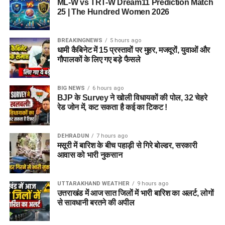
ML-W vs TRT-W Dream11 Prediction Match
25 | The Hundred Women 2026
पुलिस द्वारा की गई तलाशी में आरोपी के पास से सेना की वर्दी, बैज, कैप और
वॉकी-टॉकी बरामद किए गए हैं। शुरुआती जांच के अनुसार, इन वस्तुओं का
BREAKINGNEWS
5 hours ago
इस्तेमाल वो लोगों का भरोसा जीतने और खुद को प्रभावशाली अधिकारी
धामी कैबिनेट में 15 प्रस्तावों पर मुहर, मजदूरों, युवाओं और
साबित करने के लिए करता था।
गौपालकों के लिए गए बड़े फैसले
पुलिस मामले की जांच में जुटी
BIG NEWS
6 hours ago
BJP के Survey ने खोली विधायकों की पोल, 32 चेहरे
फिलहाल पुलिस ने मामला दर्ज कर जांच आगे बढ़ा दी है। अधिकारियों का
रेड जोन में, कट सकता है कई का टिकट !
कहना है कि जांच के दौरान यदि अन्य पीड़ित सामने आते हैं तो उनके बयान
भी दर्ज किए जाएंगे और मामले के सभी पहलुओं की गहन पड़ताल की जाएगी।
DEHRADUN
7 hours ago
FAQs (EX Ias Son Yashvardhan Arrested)
मसूरी में बारिश के बीच पहाड़ी से गिरे बोल्डर, सरकारी
आवास को भारी नुकसान
1. क्या देहरादून पुलिस ने पूर्व मुख्य सचिव के बेटे
को गिरफ्तार किया है ?
UTTARAKHAND WEATHER
9 hours ago
उत्तराखंड में आज सात जिलों में भारी बारिश का अलर्ट, लोगों
से सावधानी बरतने की अपील
हां देहरादून पुलिस ने यशवर्धन नाम के युवक को गिरफ्तार किया है, जो
उत्तराखंड के पूर्व मुख्य सचिव और पूर्व आईएएस अधिकारी का बेटा बताया जा