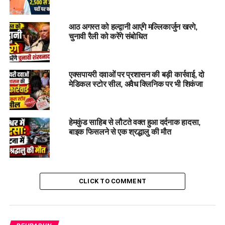
बजट से रोजगार और जनभागीदारी को
आठ अगस्त को हल्द्वानी आएंगे मल्लिकार्जुन खरगे,
मिलेगा बढ़ावा
चुनावी रैली को करेंगे संबोधित
सीएम धामी ने कहा कि टियर-2 और टियर-3 शहरों के विकास से उत्तराखंड
के देहरादून, हरिद्वार और हल्द्वानी जैसे शहरों को विशेष लाभ मिलेगा।
एक्सपायरी दवाओं पर प्रशासन की बड़ी कार्रवाई, दो
प्रत्येक जनपद में महिला छात्रावास की व्यवस्था से महिला सुरक्षा, शिक्षा
मेडिकल स्टोर सील, अवैध क्लिनिक पर भी शिकंजा
और सशक्तिकरण को नई मजबूती मिलेगी। ‘ईज़ ऑफ डूइंग बिजनेस’ और
‘विश्वास आधारित शासन’ से निवेश, रोजगार और जनभागीदारी को बढ़ावा
मिलेगा।
हेमकुंड साहिब से लौटते वक्त हुआ दर्दनाक हादसा,
बाइक फिसलने से एक श्रद्धालु की मौत
CLICK TO COMMENT