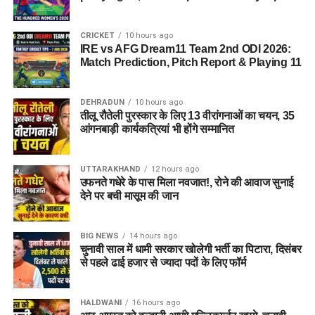
टीआई मेडिकोज (TI Medicos)
आईजोन (iZone)
CRICKET
10 hours ago
IRE vs AFG Dream11 Team 2nd ODI 2026:
Match Prediction, Pitch Report & Playing 11
Dehradun Rojgar Mela 2026 :
आवेदन और पंजीकरण प्रक्रिया (How
DEHRADUN
10 hours ago
तीलू रौतेली पुरस्कार के लिए 13 वीरांगनाओं का चयन, 35
to Register)
आंगनबाड़ी कार्यकत्रियां भी होंगे सम्मानित
क्षेत्रीय सेवायोजन अधिकारी ममता चौहान नेगी के अनुसार, रोजगार मेले में
UTTARAKHAND
12 hours ago
भाग लेने के लिए अभ्यर्थियों का पंजीकरण
04 अगस्त, 2026
से शुरू हो
उफनते गधेरे के पास मिला नवजात!, रोने की आवाज सुनाई
चुका है। इच्छुक अभ्यर्थी साक्षात्कार में शामिल होने से पहले किसी भी कार्य
देने पर बची मासूम की जान
दिवस में कार्यालय पहुंचकर अपना पंजीकरण करा सकते हैं।
BIG NEWS
14 hours ago
आवश्यक दस्तावेज (Documents
चुनावी साल में धामी सरकार खोलेगी भर्ती का पिटारा, दिसंबर
से पहले ढाई हजार से ज्यादा पदों के लिए फॉर्म
Required):
बायोडाटा / रिज़्यूमे (Resume)
(2-3 प्रतियां)
HALDWANI
16 hours ago