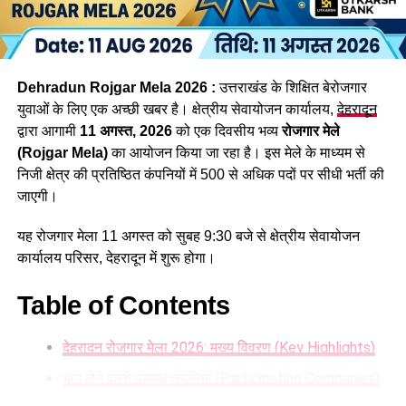
इसके समानांतर जिन रिक्त पदों के लिए आवेदन प्रक्रिया पूरी हो चुकी है,
उनकी परीक्षा भी दिसंबर तक करा ली जाएगी। इनमें व्यैक्तिक सहायक,
पशुधन प्रसार अधिकारी, विभिन्न सेवाओं के तकनीकी पद, सहायक
लेखाकार, कृषि विभाग के इंटरमीडिएट स्तर के पद तथा विभिन्न विभागों के
Dehradun Rojgar Mela 2026 :
उत्तराखंड के शिक्षित बेरोजगार
स्नातक स्तरीय पद सहित कुल 1470 पद शामिल हैं।
युवाओं के लिए एक अच्छी खबर है। क्षेत्रीय सेवायोजन कार्यालय,
देहरादून
द्वारा आगामी
11 अगस्त, 2026
को एक दिवसीय भव्य
रोजगार मेले
(Rojgar Mela)
का आयोजन किया जा रहा है। इस मेले के माध्यम से
निजी क्षेत्र की प्रतिष्ठित कंपनियों में 500 से अधिक पदों पर सीधी भर्ती की
जाएगी।
यह रोजगार मेला 11 अगस्त को सुबह 9:30 बजे से क्षेत्रीय सेवायोजन
कार्यालय परिसर, देहरादून में शुरू होगा।
Table of Contents
देहरादून रोजगार मेला 2026: मुख्य विवरण (Key Highlights)
34 हजार भर्तियां, रोजगार बड़ी उपलब्धि
भाग लेने वाली प्रमुख कंपनियां (Participating Companies)
धामी सरकार अपने साढ़े चार साल के कार्यकाल में रिकॉर्ड 34 हजार से