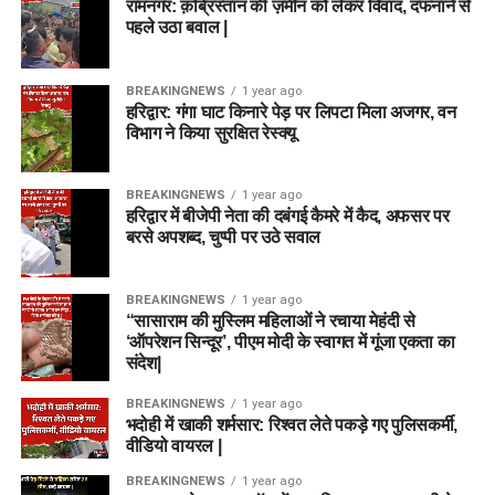
रामनगर: क़ब्रिस्तान की ज़मीन को लेकर विवाद, दफनाने से
पहले उठा बवाल |
BREAKINGNEWS
1 year ago
हरिद्वार: गंगा घाट किनारे पेड़ पर लिपटा मिला अजगर, वन
विभाग ने किया सुरक्षित रेस्क्यू
BREAKINGNEWS
1 year ago
हरिद्वार में बीजेपी नेता की दबंगई कैमरे में कैद, अफसर पर
बरसे अपशब्द, चुप्पी पर उठे सवाल
BREAKINGNEWS
1 year ago
“सासाराम की मुस्लिम महिलाओं ने रचाया मेहंदी से
‘ऑपरेशन सिन्दूर’, पीएम मोदी के स्वागत में गूंजा एकता का
संदेश|
BREAKINGNEWS
1 year ago
भदोही में खाकी शर्मसार: रिश्वत लेते पकड़े गए पुलिसकर्मी,
वीडियो वायरल |
BREAKINGNEWS
1 year ago