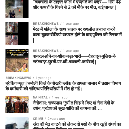
“चकराता के टाइगर फॉल में प्रकृति का कहर — भारी पेड़
और पत्थरों के गिरने से 2 की मौके पर मौत, कई घायल |
BREAKINGNEWS
1 year ago
मेरठ में महिला के साथ सड़क पर अश्लील हरकत करने
वाला युवक वीडियो वायरल होने के बाद पुलिस की गिरफ्त में
|
BREAKINGNEWS
1 year ago
वायरल-होने-का-शौक-पड़ा-भारी-—-देहरादून-पुलिस-ने-
स्टंटबाज़-युवती-पर-की-चालानी-कार्रवाई |
BREAKINGNEWS
1 year ago
ब्रेकिंग न्यूज़ | चमोली जिले के पोखरी ब्लॉक के हापला बाजार में उद्यान विभाग
के कर्मचारी की संदिग्ध परिस्थितियों में मौत हो गई।
NAINITAL
1 year ago
नैनीताल: राज्यपाल गुरमीत सिंह ने किए मां नैना देवी के
दर्शन, प्रदेश की सुख-शांति की कामना की….
CRIME
2 years ago
खेत की मेढ़ काटने को लेकर दो पक्षों के बीच खूनी संघर्ष का