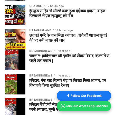
CHAMOLI
17 hours ago
हेमकुंड साहिब से लौटते वक्त हुआ दर्दनाक हादसा, बाइक
फिसलने से एक श्रद्धालु की मौत
UTTARAKHAND
12 hours ago
उफनते गधेरे के पास मिला नवजात!, रोने की आवाज सुनाई
देने पर बची मासूम की जान
BREAKINGNEWS
1 year ago
रामनगर: क़ब्रिस्तान की ज़मीन को लेकर विवाद, दफनाने से
पहले उठा बवाल |
BREAKINGNEWS
1 year ago
हरिद्वार: गंगा घाट किनारे पेड़ पर लिपटा मिला अजगर, वन
विभाग ने किया सुरक्षित रेस्क्यू
Follow Our Facebook
BREAKINGNEWS
1 year ago
हरिद्वार में बीजेपी नेता की दबंगई कैमरे में कैद, अफसर पर
Join Our WhatsApp Channel
बरसे अपशब्द, चुप्पी पर उठे सवाल