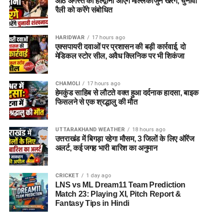
आठ अगस्त को हल्द्वानी आएंगे मल्लिकार्जुन खरगे, चुनावी
मूल शैक्षिक प्रमाण पत्र
एवं उनकी छायाप्रतियां
रैली को करेंगे संबोधित
(Photocopies)
सेवायोजन कार्यालय का पंजीयन कार्ड
HARIDWAR
17 hours ago
एक्सपायरी दवाओं पर प्रशासन की बड़ी कार्रवाई, दो
पासपोर्ट साइज फोटो
मेडिकल स्टोर सील, अवैध क्लिनिक पर भी शिकंजा
वैध पहचान पत्र
(आधार कार्ड / वोटर आईडी आदि)
CHAMOLI
17 hours ago
विभाग ने जिले के सभी योग्य एवं इच्छुक युवाओं से अपील की है कि वे समय
हेमकुंड साहिब से लौटते वक्त हुआ दर्दनाक हादसा, बाइक
पर अपना पंजीकरण कराकर इस रोजगार अवसर का लाभ उठाएं।
फिसलने से एक श्रद्धालु की मौत
UTTARAKHAND WEATHER
18 hours ago
उत्तराखंड में बिगड़ा रहेगा मौसम, 3 जिलों के लिए ऑरेंज
अलर्ट, कई जगह भारी बारिश का अनुमान
CRICKET
1 day ago
LNS vs ML Dream11 Team Prediction
Match 23: Playing XI, Pitch Report &
Fantasy Tips in Hindi