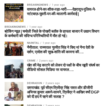
BREAKINGNEWS
1 year ago
वायरल-होने-का-शौक-पड़ा-भारी-—-देहरादून-पुलिस-ने-
स्टंटबाज़-युवती-पर-की-चालानी-कार्रवाई |
BREAKINGNEWS
1 year ago
ब्रेकिंग न्यूज़ | चमोली जिले के पोखरी ब्लॉक के हापला बाजार में उद्यान विभाग
के कर्मचारी की संदिग्ध परिस्थितियों में मौत हो गई।
NAINITAL
1 year ago
नैनीताल: राज्यपाल गुरमीत सिंह ने किए मां नैना देवी के
दर्शन, प्रदेश की सुख-शांति की कामना की….
CRIME
2 years ago
खेत की मेढ़ काटने को लेकर दो पक्षों के बीच खूनी संघर्ष का
वीडियो सोशल मिडिया पर वायरल….
DEHRADUN
2 years ago
उत्तराखंड: पूर्व सीएम त्रिवेंद्र सिंह रावत और डीजीपी
अभिनव कुमार आमने-सामने, त्रिवेंद्र ने आखिर क्यों DGP
को दी हद में रहने की सलाह ?
DEHRADUN
2 years ago