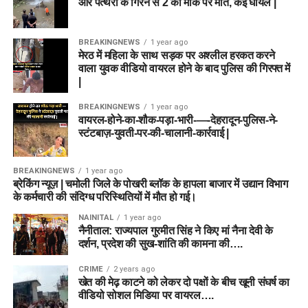
और पत्थरों के गिरने से 2 की मौके पर मौत, कई घायल |
BREAKINGNEWS
1 year ago
मेरठ में महिला के साथ सड़क पर अश्लील हरकत करने
वाला युवक वीडियो वायरल होने के बाद पुलिस की गिरफ्त में
|
BREAKINGNEWS
1 year ago
वायरल-होने-का-शौक-पड़ा-भारी-—-देहरादून-पुलिस-ने-
स्टंटबाज़-युवती-पर-की-चालानी-कार्रवाई |
BREAKINGNEWS
1 year ago
ब्रेकिंग न्यूज़ | चमोली जिले के पोखरी ब्लॉक के हापला बाजार में उद्यान विभाग
के कर्मचारी की संदिग्ध परिस्थितियों में मौत हो गई।
NAINITAL
1 year ago
नैनीताल: राज्यपाल गुरमीत सिंह ने किए मां नैना देवी के
दर्शन, प्रदेश की सुख-शांति की कामना की….
CRIME
2 years ago
खेत की मेढ़ काटने को लेकर दो पक्षों के बीच खूनी संघर्ष का
वीडियो सोशल मिडिया पर वायरल….