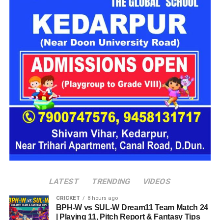
(Participating Companies)
इस
रोजगार मेले
में देश एवं प्रदेश की कई नामी कंपनियां अभ्यर्थियों का
साक्षात्कार लेने आ रही हैं, जिनमें प्रमुख हैं:
एक्सिस बैंक (Axis Bank)
बारबेक्यू नेशन (Barbeque Nation)
डिक्सॉन (Dixon Technologies)
उत्कर्ष स्मॉल फाइनेंस बैंक (Utkarsh Small Finance Bank)
सीएएमपी-108 (CAMP-108)
एनआईटीटी लिमिटेड (NIIT Limited)
परिश्रम रिसोर्स प्राइवेट लिमिटेड
LATEST
TRENDING
VIDEOS
आईपीसीए (IPCA Laboratories)
CRICKET
8 hours ago
BPH-W vs SUL-W Dream11 Team Match 24
मोचिको (Mochiko Shoes)
| Playing 11, Pitch Report & Fantasy Tips