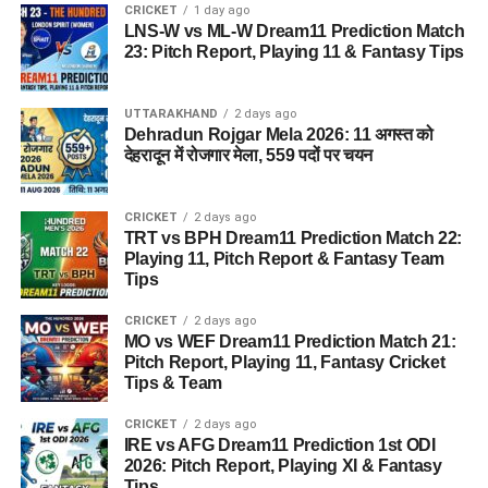
CRICKET
1 day ago
LNS-W vs ML-W Dream11 Prediction Match
23: Pitch Report, Playing 11 & Fantasy Tips
UTTARAKHAND
2 days ago
Dehradun Rojgar Mela 2026: 11 अगस्त को
देहरादून में रोजगार मेला, 559 पदों पर चयन
CRICKET
2 days ago
TRT vs BPH Dream11 Prediction Match 22:
Playing 11, Pitch Report & Fantasy Team
Tips
CRICKET
2 days ago
MO vs WEF Dream11 Prediction Match 21:
Pitch Report, Playing 11, Fantasy Cricket
Tips & Team
CRICKET
2 days ago
IRE vs AFG Dream11 Prediction 1st ODI
2026: Pitch Report, Playing XI & Fantasy
Tips