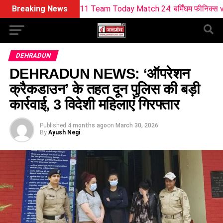
am11 Team Today Match 24: बर्मिंघम फीनिक्स vs सनराइजर्स लीड्स ड्
Breaking News
DEHRADUN
DEHRADUN NEWS: ‘ऑपरेशन
क्रैकडाउन’ के तहत दून पुलिस की बड़ी
कार्रवाई, 3 विदेशी महिलाएं गिरफ्तार
Published
4 months ago
on
March 30, 2026
By
Ayush Negi