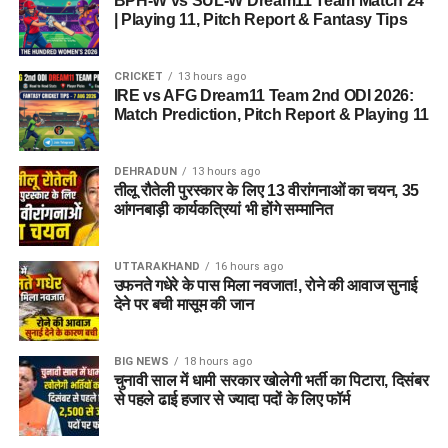
BPH-W vs SUL-W Dream11 Team Match 24
| Playing 11, Pitch Report & Fantasy Tips
Dehradun Rojgar Mela 2026 :
आवेदन और पंजीकरण प्रक्रिया (How
CRICKET
13 hours ago
IRE vs AFG Dream11 Team 2nd ODI 2026:
to Register)
Match Prediction, Pitch Report & Playing 11
क्षेत्रीय सेवायोजन अधिकारी ममता चौहान नेगी के अनुसार, रोजगार मेले में
DEHRADUN
13 hours ago
भाग लेने के लिए अभ्यर्थियों का पंजीकरण
04 अगस्त, 2026
से शुरू हो
तीलू रौतेली पुरस्कार के लिए 13 वीरांगनाओं का चयन, 35
चुका है। इच्छुक अभ्यर्थी साक्षात्कार में शामिल होने से पहले किसी भी कार्य
आंगनबाड़ी कार्यकत्रियां भी होंगे सम्मानित
दिवस में कार्यालय पहुंचकर अपना पंजीकरण करा सकते हैं।
UTTARAKHAND
16 hours ago
आवश्यक दस्तावेज (Documents
उफनते गधेरे के पास मिला नवजात!, रोने की आवाज सुनाई
देने पर बची मासूम की जान
Required):
बायोडाटा / रिज़्यूमे (Resume)
(2-3 प्रतियां)
BIG NEWS
18 hours ago
चुनावी साल में धामी सरकार खोलेगी भर्ती का पिटारा, दिसंबर
मूल शैक्षिक प्रमाण पत्र
एवं उनकी छायाप्रतियां
से पहले ढाई हजार से ज्यादा पदों के लिए फॉर्म
(Photocopies)