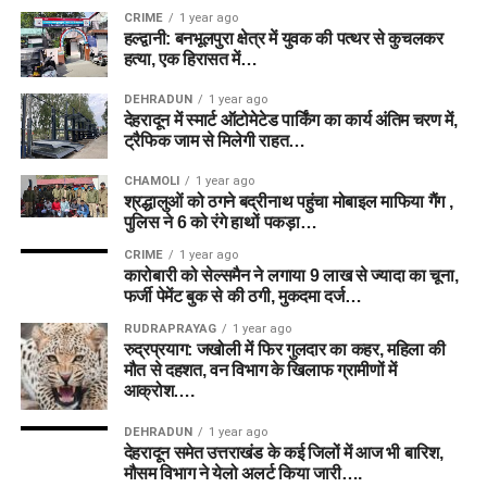
CRIME
1 year ago
हल्द्वानी: बनभूलपुरा क्षेत्र में युवक की पत्थर से कुचलकर
हत्या, एक हिरासत में…
DEHRADUN
1 year ago
देहरादून में स्मार्ट ऑटोमेटेड पार्किंग का कार्य अंतिम चरण में,
ट्रैफिक जाम से मिलेगी राहत…
CHAMOLI
1 year ago
श्रद्धालुओं को ठगने बद्रीनाथ पहुंचा मोबाइल माफिया गैंग ,
पुलिस ने 6 को रंगे हाथों पकड़ा…
CRIME
1 year ago
कारोबारी को सेल्समैन ने लगाया 9 लाख से ज्यादा का चूना,
फर्जी पेमेंट बुक से की ठगी, मुकदमा दर्ज…
RUDRAPRAYAG
1 year ago
रुद्रप्रयाग: जखोली में फिर गुलदार का कहर, महिला की
मौत से दहशत, वन विभाग के खिलाफ ग्रामीणों में
आक्रोश….
DEHRADUN
1 year ago
देहरादून समेत उत्तराखंड के कई जिलों में आज भी बारिश,
मौसम विभाग ने येलो अलर्ट किया जारी….