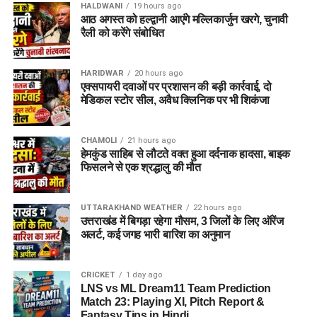
सेवायोजन कार्यालय का पंजीयन कार्ड
HALDWANI
19 hours ago
आठ अगस्त को हल्द्वानी आएंगे मल्लिकार्जुन खरगे, चुनावी
पासपोर्ट साइज फोटो
रैली को करेंगे संबोधित
वैध पहचान पत्र
(आधार कार्ड / वोटर आईडी आदि)
HARIDWAR
20 hours ago
विभाग ने जिले के सभी योग्य एवं इच्छुक युवाओं से अपील की है कि वे समय
एक्सपायरी दवाओं पर प्रशासन की बड़ी कार्रवाई, दो
पर अपना पंजीकरण कराकर इस रोजगार अवसर का लाभ उठाएं।
मेडिकल स्टोर सील, अवैध क्लिनिक पर भी शिकंजा
CHAMOLI
21 hours ago
हेमकुंड साहिब से लौटते वक्त हुआ दर्दनाक हादसा, बाइक
फिसलने से एक श्रद्धालु की मौत
UTTARAKHAND WEATHER
22 hours ago
उत्तराखंड में बिगड़ा रहेगा मौसम, 3 जिलों के लिए ऑरेंज
अलर्ट, कई जगह भारी बारिश का अनुमान
CRICKET
1 day ago
LNS vs ML Dream11 Team Prediction
Match 23: Playing XI, Pitch Report &
Fantasy Tips in Hindi