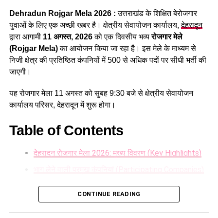
लेखाकार, कृषि विभाग के इंटरमीडिएट स्तर के पद तथा विभिन्न विभागों के
Dehradun Rojgar Mela 2026 :
उत्तराखंड के शिक्षित बेरोजगार
स्नातक स्तरीय पद सहित कुल 1470 पद शामिल हैं।
युवाओं के लिए एक अच्छी खबर है। क्षेत्रीय सेवायोजन कार्यालय,
देहरादून
द्वारा आगामी
11 अगस्त, 2026
को एक दिवसीय भव्य
रोजगार मेले
(Rojgar Mela)
का आयोजन किया जा रहा है। इस मेले के माध्यम से
निजी क्षेत्र की प्रतिष्ठित कंपनियों में 500 से अधिक पदों पर सीधी भर्ती की
जाएगी।
यह रोजगार मेला 11 अगस्त को सुबह 9:30 बजे से क्षेत्रीय सेवायोजन
कार्यालय परिसर, देहरादून में शुरू होगा।
Table of Contents
देहरादून रोजगार मेला 2026: मुख्य विवरण (Key Highlights)
34 हजार भर्तियां, रोजगार बड़ी उपलब्धि
भाग लेने वाली प्रमुख कंपनियां (Participating Companies)
धामी सरकार अपने साढ़े चार साल के कार्यकाल में रिकॉर्ड 34 हजार से
Dehradun Rojgar Mela 2026 : आवेदन और पंजीकरण
अधिक युवाओं को सरकारी नौकरी प्रदान कर चुकी है। प्रदेश में वर्ष 2024
CONTINUE READING
प्रक्रिया (How to Register)
से सख्त नकल विरोधी कानून लागू होने के बाद भर्ती प्रक्रिया ना सिर्फ
पारदर्शी तरीके से सम्पन्न हो रही है, बल्कि निर्बाध भर्ती होने से आवेदन से
आवश्यक दस्तावेज (Documents Required):