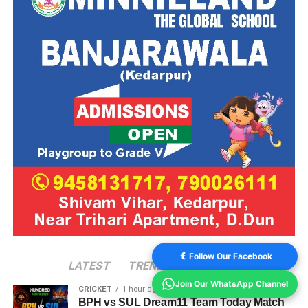
Follow Our Facebook
LATEST
TRENDING
VIDEOS
Join Our WhatsApp Channel
CRICKET
1 hour ago
BPH vs SUL Dream11 Team Today Match