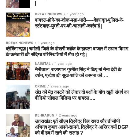
|
BREAKINGNEWS
1 year ago
वायरल-होने-का-शौक-पड़ा-भारी-—-देहरादून-पुलिस-ने-
स्टंटबाज़-युवती-पर-की-चालानी-कार्रवाई |
BREAKINGNEWS
1 year ago
ब्रेकिंग न्यूज़ | चमोली जिले के पोखरी ब्लॉक के हापला बाजार में उद्यान विभाग
के कर्मचारी की संदिग्ध परिस्थितियों में मौत हो गई।
NAINITAL
1 year ago
नैनीताल: राज्यपाल गुरमीत सिंह ने किए मां नैना देवी के
दर्शन, प्रदेश की सुख-शांति की कामना की….
CRIME
2 years ago
खेत की मेढ़ काटने को लेकर दो पक्षों के बीच खूनी संघर्ष का
वीडियो सोशल मिडिया पर वायरल….
DEHRADUN
2 years ago
उत्तराखंड: पूर्व सीएम त्रिवेंद्र सिंह रावत और डीजीपी
अभिनव कुमार आमने-सामने, त्रिवेंद्र ने आखिर क्यों DGP
को दी हद में रहने की सलाह ?