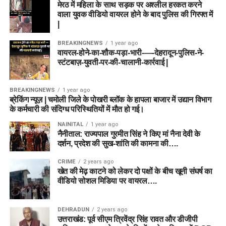
मेरठ में महिला के साथ सड़क पर अश्लील हरकत करने
वाला युवक वीडियो वायरल होने के बाद पुलिस की गिरफ्त में
|
BREAKINGNEWS
1 year ago
वायरल-होने-का-शौक-पड़ा-भारी-—-देहरादून-पुलिस-ने-
स्टंटबाज़-युवती-पर-की-चालानी-कार्रवाई |
BREAKINGNEWS
1 year ago
ब्रेकिंग न्यूज़ | चमोली जिले के पोखरी ब्लॉक के हापला बाजार में उद्यान विभाग
के कर्मचारी की संदिग्ध परिस्थितियों में मौत हो गई।
NAINITAL
1 year ago
नैनीताल: राज्यपाल गुरमीत सिंह ने किए मां नैना देवी के
दर्शन, प्रदेश की सुख-शांति की कामना की….
CRIME
2 years ago
खेत की मेढ़ काटने को लेकर दो पक्षों के बीच खूनी संघर्ष का
वीडियो सोशल मिडिया पर वायरल….
DEHRADUN
2 years ago
उत्तराखंड: पूर्व सीएम त्रिवेंद्र सिंह रावत और डीजीपी