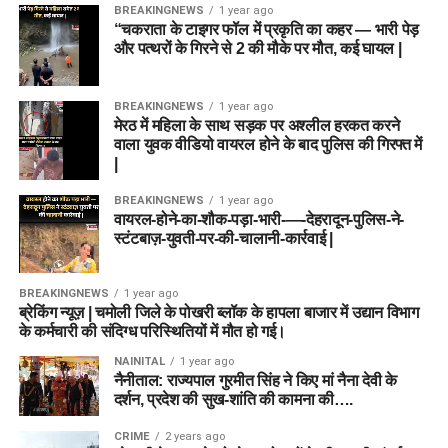
BREAKINGNEWS
1 year ago
“चकराता के टाइगर फॉल में प्रकृति का कहर — भारी पेड़
और पत्थरों के गिरने से 2 की मौके पर मौत, कई घायल |
BREAKINGNEWS
1 year ago
मेरठ में महिला के साथ सड़क पर अश्लील हरकत करने
वाला युवक वीडियो वायरल होने के बाद पुलिस की गिरफ्त में
|
BREAKINGNEWS
1 year ago
वायरल-होने-का-शौक-पड़ा-भारी-—-देहरादून-पुलिस-ने-
स्टंटबाज़-युवती-पर-की-चालानी-कार्रवाई |
BREAKINGNEWS
1 year ago
ब्रेकिंग न्यूज़ | चमोली जिले के पोखरी ब्लॉक के हापला बाजार में उद्यान विभाग
के कर्मचारी की संदिग्ध परिस्थितियों में मौत हो गई।
NAINITAL
1 year ago
नैनीताल: राज्यपाल गुरमीत सिंह ने किए मां नैना देवी के
दर्शन, प्रदेश की सुख-शांति की कामना की….
CRIME
2 years ago