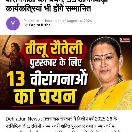
कार्यकत्रियां भी होंगे सम्मानित
आयोग के निर्देशानुसार 15 सितंबर 2026 अंतिम मतदाता सूची का
प्रकाशन किया जाएगा। मुख्य निर्वाचन अधिकारी ने बताया कि वर्तमान में
Published
11 hours ago
on
August 6, 2026
उत्तराखण्ड
में 11733 पोलिंग बूथ के सापेक्ष वर्तमान में प्रदेश में राजनैतिक
By
Yogita Bisht
दलों द्वारा 21 हजार 808 बीएलए की तैनाती कर दी गई है।
RELATED TOPICS:
DEHRADUN
DEHRADUN NEWS
UTTARAKHAND
UTTARAKHAND NEWS
UP NEXT
काशीपुर में पकड़ी गई करोड़ों की GST चोरी, छापेमारी में बड़ा
खुलासा, मौके पर जमा कराई गई 70 लाख की पेनल्टी
DON'T MISS
मसूरी में दो समुदायों के विवाद के बाद तनाव, जाम लगाकर की
आरोपियों की गिरफ्तारी की मांग
Dehradun News : उत्तराखंड सरकार ने वित्तीय वर्ष 2025-26 के
प्रतिष्ठित तीलू रौतेली राज्य स्त्री शक्ति पुरस्कार तथा राज्य स्तरीय