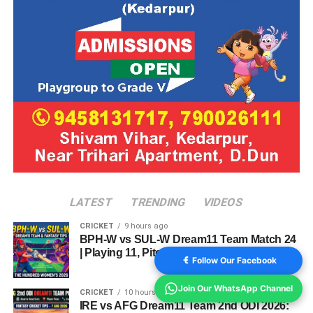
LATEST
TRENDING
VIDEOS
CRICKET
9 hours ago
BPH-W vs SUL-W Dream11 Team Match 24
| Playing 11, Pitch Report & Fantasy Tips
Follow Our Facebook
Join Our WhatsApp Channel
CRICKET
10 hours ago
IRE vs AFG Dream11 Team 2nd ODI 2026: