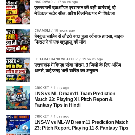
सेवायोजन कार्यालय का पंजीयन कार्ड
HARIDWAR
17 hours ago
एक्सपायरी दवाओं पर प्रशासन की बड़ी कार्रवाई, दो
पासपोर्ट साइज फोटो
मेडिकल स्टोर सील, अवैध क्लिनिक पर भी शिकंजा
वैध पहचान पत्र
(आधार कार्ड / वोटर आईडी आदि)
CHAMOLI
18 hours ago
विभाग ने जिले के सभी योग्य एवं इच्छुक युवाओं से अपील की है कि वे समय
हेमकुंड साहिब से लौटते वक्त हुआ दर्दनाक हादसा, बाइक
पर अपना पंजीकरण कराकर इस रोजगार अवसर का लाभ उठाएं।
फिसलने से एक श्रद्धालु की मौत
UTTARAKHAND WEATHER
19 hours ago
उत्तराखंड में बिगड़ा रहेगा मौसम, 3 जिलों के लिए ऑरेंज
अलर्ट, कई जगह भारी बारिश का अनुमान
CRICKET
1 day ago
LNS vs ML Dream11 Team Prediction
Match 23: Playing XI, Pitch Report &
Fantasy Tips in Hindi
CRICKET
1 day ago
LNS-W vs ML-W Dream11 Prediction Match
23: Pitch Report, Playing 11 & Fantasy Tips