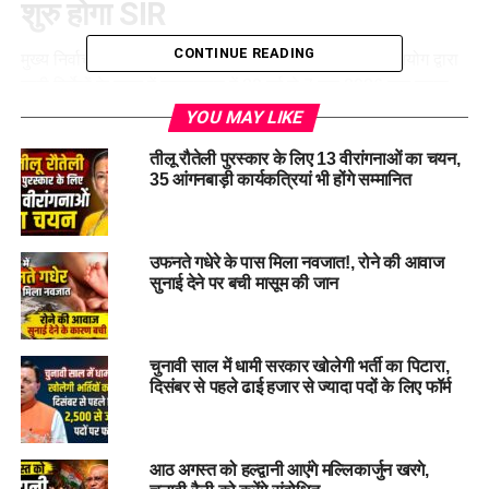
शुरु होगा SIR
CONTINUE READING
मुख्य निर्वाचन अधिकारी
डॉ बीवीआरसी पुरुषोत्तम
ने बताया कि आयोग द्वारा
जारी निर्देशों के क्रम में उत्तराखण्ड में 29 मई से 7 जून 2026 तक गणना
प्रपत्र के प्रिंटिग,कर्मचारियों के प्रशिक्षण सम्बंधी कार्य सम्पादित किए
YOU MAY LIKE
जाएंगे। 8 जून से 7 जुलाई 2026 तक बीएलओ द्वारा घर-घर जाकर गणना
तीलू रौतेली पुरस्कार के लिए 13 वीरांगनाओं का चयन,
प्रपत्र का वितरण एवं संकलन करेंगे।
35 आंगनबाड़ी कार्यकत्रियां भी होंगे सम्मानित
8 जून से 7 जुलाई 2026 तक BLO करेंगे
घर-घर सर्वे
उफनते गधेरे के पास मिला नवजात!, रोने की आवाज
सुनाई देने पर बची मासूम की जान
उत्तराखण्ड में 14 जुलाई 2026 को ड्राफ्ट रोल का प्रकाशन किया
जाएगा। इसी क्रम में 14 जुलाई से 13 अगस्त 2026 के बीच दावे एवं
आपत्तियों को दर्ज करने का समय दिया गया है। इसी बीच 10 जुलाई से 11
चुनावी साल में धामी सरकार खोलेगी भर्ती का पिटारा,
दिसंबर से पहले ढाई हजार से ज्यादा पदों के लिए फॉर्म
सितंबर 2026 तक सभी नोटिस जारी कर दावे आपत्तियों का निस्तारण
किया जाएगा।
आठ अगस्त को हल्द्वानी आएंगे मल्लिकार्जुन खरगे,