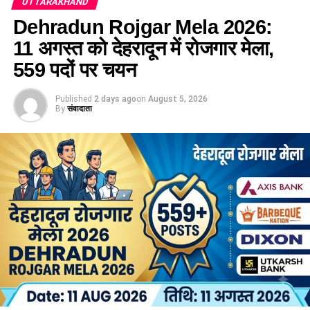
UTTARAKHAND
जिन पदों के लिए पहले ही आवेदन लिए जा चुके हैं, उनकी लिखित परीक्षाएं भी
समाज के सामने लाना है ताकि उनकी प्रेरक यात्रा नई पीढ़ी और अन्य
Dehradun Rojgar Mela 2026:
दिसंबर तक कराने की तैयारी है। इन पदों की संख्या भी लगभग 1500 है।
महिलाओं को आगे बढ़ने की प्रेरणा दे सके। उन्होंने कहा कि उत्तराखंड की
11 अगस्त को देहरादून में रोजगार मेला,
इस तरह वर्ष के अंत तक करीब चार हजार पदों की भर्ती प्रक्रिया महत्वपूर्ण
वीरांगना तीलू रौतेली के नाम पर दिया जाने वाला यह सम्मान महिलाओं के
चरण में पहुंच जाएगी।
559 पदों पर चयन
साहस, नेतृत्व और आत्मनिर्भरता का प्रतीक बन चुका है।
दिसंबर से पहले ढाई हजार से ज्यादा पदों के
उत्कृष्ट सेवाओं का सम्मान करना सरकार
Published
2 days ago
on
August 5, 2026
By
संवादाता
लिए फॉर्म
का दायित्व
उत्तराखंड अधीनस्थ सेवा चयन आयोग
के अध्यक्ष जीएस मर्तोलिया ने बताया
मंत्री ने बताया कि इसी अवसर पर राज्य स्तरीय आंगनबाड़ी कार्यकर्ती
कि दिसंबर से पहले करीब 2477 पदों पर आवेदन प्रक्रिया पूरी कर ली
पुरस्कार भी प्रदान किए जाएंगे। उन्होंने कहा कि आंगनबाड़ी कार्यकर्तियां
जाएगी। इनमें स्केलर, कनिष्ठ सहायक, वैयक्तिक सहायक, स्नातक स्तरीय
मातृ और शिशु स्वास्थ्य, पोषण, टीकाकरण, प्रारंभिक शिक्षा और महिला
विज्ञान वर्ग के पद, पुलिस, आबकारी और परिवहन विभाग के वर्दीधारी पद,
जागरूकता जैसे महत्वपूर्ण कार्यों में सरकार की सबसे मजबूत कड़ी हैं। उनके
संस्कृत विभाग में सहायक अध्यापक तथा सहायक विकास अधिकारी जैसे
समर्पण और उत्कृष्ट सेवाओं का सम्मान करना सरकार का दायित्व है।
पद शामिल हैं।
इसके समानांतर जिन रिक्त पदों के लिए आवेदन प्रक्रिया पूरी हो चुकी है,
उनकी परीक्षा भी दिसंबर तक करा ली जाएगी। इनमें व्यैक्तिक सहायक,
पशुधन प्रसार अधिकारी, विभिन्न सेवाओं के तकनीकी पद, सहायक