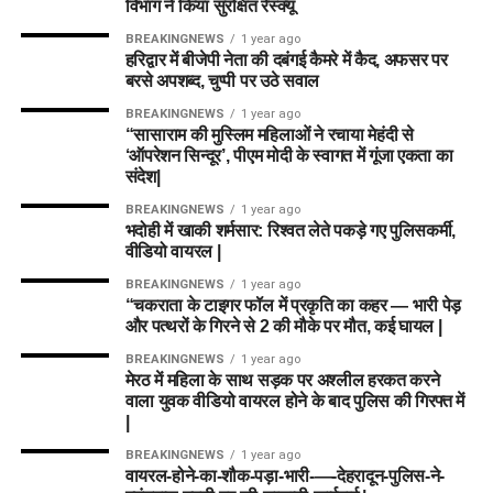
इसके अलावा उत्तरकाशी जिले के चिन्यालीसौड़ में भी एक जमीन को लेकर
विभाग ने किया सुरक्षित रेस्क्यू
संभावनाएं देखी जा रही हैं। विभाग यह जांच कर रहा है कि वहां की जमीन
BREAKINGNEWS
1 year ago
और परिस्थितियां आलंबन गांव के निर्माण के लिए उपयुक्त हैं या नहीं।
हरिद्वार में बीजेपी नेता की दबंगई कैमरे में कैद, अफसर पर
बरसे अपशब्द, चुप्पी पर उठे सवाल
महिलाओं और बच्चों को मिलेगा नया जीवन
BREAKINGNEWS
1 year ago
“सासाराम की मुस्लिम महिलाओं ने रचाया मेहंदी से
‘ऑपरेशन सिन्दूर’, पीएम मोदी के स्वागत में गूंजा एकता का
आलंबन गांव की यह योजना सिर्फ एक नया भवन या परिसर तैयार करने की
संदेश|
कवायद नहीं है, बल्कि नारी निकेतन में रहने वाली महिलाओं और बच्चों के
BREAKINGNEWS
1 year ago
प्रति सोच में बदलाव की कोशिश भी है।
भदोही में खाकी शर्मसार: रिश्वत लेते पकड़े गए पुलिसकर्मी,
वीडियो वायरल |
अगर यह योजना धरातल पर उतरती है तो संस्थागत जीवन की जगह उन्हें
BREAKINGNEWS
1 year ago
परिवार जैसा माहौल, बेहतर स्वतंत्रता और सामाजिक वातावरण मिल
“चकराता के टाइगर फॉल में प्रकृति का कहर — भारी पेड़
सकेगा। इससे बच्चों और महिलाओं के मानसिक और सामाजिक विकास में
और पत्थरों के गिरने से 2 की मौके पर मौत, कई घायल |
भी मदद मिलने की उम्मीद है।
BREAKINGNEWS
1 year ago
मेरठ में महिला के साथ सड़क पर अश्लील हरकत करने
वाला युवक वीडियो वायरल होने के बाद पुलिस की गिरफ्त में
|
BREAKINGNEWS
1 year ago
वायरल-होने-का-शौक-पड़ा-भारी-—-देहरादून-पुलिस-ने-