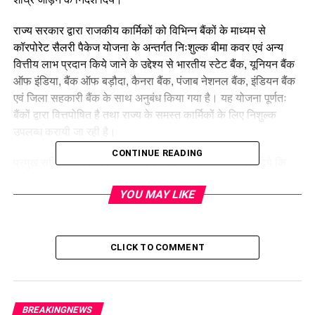
राज्य सरकार द्वारा राजकीय कार्मिकों को विभिन्न बैंकों के माध्यम से
कॉरपोरेट सैलरी पैकेज योजना के अन्तर्गत निःशुल्क बीमा कवर एवं अन्य
वित्तीय लाभ प्रदान किये जाने के उद्देश्य से भारतीय स्टेट बैंक, यूनियन बैंक
ऑफ इंडिया, बैंक ऑफ बड़ौदा, कैनरा बैंक, पंजाब नेशनल बैंक, इंडियन बैंक
एवं जिला सहकारी बैंक के साथ अनुबंध किया गया है। यह योजना पूर्णतः
बैंकों द्वारा वित्तपोषित है तथा राज्य के समस्त कार्मिकों के लिए निशुल्क
उपलब्ध करायी जा रही है।
CONTINUE READING
प्रमुख सचिव ने निदेशक, कोषागार, पेंशन एवं हकदारी को निर्देश दिये कि
आईएफएमएस पोर्टल के माध्यम से सभी कार्मिकों को योजना से आच्छादन के
YOU MAY LIKE
लिए सूचना भेजी जाये। योजना के सुचारु क्रियान्वयन के लिए बैंक
प्रतिनिधियों के साथ बैठक आयोजित कर एसओपी तैयार की जाये। विभाग
एवं बैंकों द्वारा नोडल अधिकारियों की नियुक्ति की जाये ताकि कार्मिकों को
योजना संबंधी जानकारी एवं समाधान शीघ्र प्राप्त हो सके। उन्होंने कहा कि
CLICK TO COMMENT
इस योजना पुनः जल्द समीक्षा की जायेगी।
बैठक में सचिव दिलीप जावलकर, अपर सचिव हिमांशु खुराना, अरुणेंद्र
BREAKINGNEWS
चौहान, निदेशक ट्रेज़री अमिता जोशी और संबंधित बैंकों के