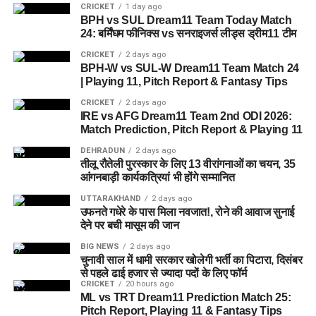
CRICKET
1 day ago
BPH vs SUL Dream11 Team Today Match
24: बर्मिंघम फीनिक्स vs सनराइजर्स लीड्स ड्रीम11 टीम
CRICKET
2 days ago
BPH-W vs SUL-W Dream11 Team Match 24
| Playing 11, Pitch Report & Fantasy Tips
CRICKET
2 days ago
IRE vs AFG Dream11 Team 2nd ODI 2026:
Match Prediction, Pitch Report & Playing 11
DEHRADUN
2 days ago
तीलू रौतेली पुरस्कार के लिए 13 वीरांगनाओं का चयन, 35
आंगनबाड़ी कार्यकत्रियां भी होंगे सम्मानित
UTTARAKHAND
2 days ago
जेल नहीं, रेजिडेंशियल कॉम्प्लेक्स जैसा
उफनते गधेरे के पास मिला नवजात!, रोने की आवाज सुनाई
देने पर बची मासूम की जान
होगा माहौल
BIG NEWS
2 days ago
चुनावी साल में धामी सरकार खोलेगी भर्ती का पिटारा, दिसंबर
आलंबन गांव की सबसे खास बात यही होगी कि यहां रहने वाली महिलाओं
से पहले ढाई हजार से ज्यादा पदों के लिए फॉर्म
CRICKET
20 hours ago
और बच्चों को यह महसूस न हो कि वे किसी जेल या बंद संस्थान में रह रहे
ML vs TRT Dream11 Prediction Match 25:
हैं। इसके बजाय पूरा परिसर एक रेजिडेंशियल कॉम्प्लेक्स की तरह विकसित
Pitch Report, Playing 11 & Fantasy Tips