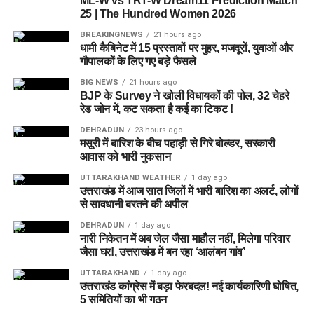
ML-W vs TRT-W Dream11 Prediction Match
राणा के मुताबिक, नारी निकेतन में आने वाली कई महिलाएं और बच्चे खुद को
25 | The Hundred Women 2026
एक बंद संस्थान या जेल जैसी जगह पर महसूस करते हैं। यही वजह है कि
BREAKINGNEWS
21 hours ago
कई बार बच्चे वहां से निकलने या भागने की कोशिश तक करने लगते हैं।
धामी कैबिनेट में 15 प्रस्तावों पर मुहर, मजदूरों, युवाओं और
गौपालकों के लिए गए बड़े फैसले
इसी समस्या को ध्यान में रखते हुए विभाग अब ऐसा इंफ्रास्ट्रक्चर तैयार
BIG NEWS
21 hours ago
करने की दिशा में काम कर रहा है, जहां रहने वाले लोगों को संस्थागत माहौल
BJP के Survey ने खोली विधायकों की पोल, 32 चेहरे
रेड जोन में, कट सकता है कई का टिकट !
के बजाय परिवार जैसा वातावरण मिल सके।
DEHRADUN
23 hours ago
16 घरों में मिलेगा परिवार जैसा माहौल
मसूरी में बारिश के बीच पहाड़ी से गिरे बोल्डर, सरकारी
आवास को भारी नुकसान
प्रस्तावित आलंबन गांव में कॉटेज और छोटे घर विकसित किए जाएंगे। यहां
UTTARAKHAND WEATHER
1 day ago
उत्तराखंड में आज सात जिलों में भारी बारिश का अलर्ट, लोगों
एक परिवार की तर्ज पर लोगों को रखा जाएगा। योजना के मुताबिक, एक
से सावधानी बरतने की अपील
यूनिट में करीब दो महिलाएं, चार बच्चे और एक किशोरी को शामिल किया
DEHRADUN
1 day ago
जाएगा। इस तरह उन्हें एक परिवार की तरह साथ रहने का अवसर मिलेगा।
नारी निकेतन में अब जेल जैसा माहौल नहीं, मिलेगा परिवार
जैसा घर!, उत्तराखंड में बन रहा ‘आलंबन गांव’
हर यूनिट में अलग किचन जैसी सुविधाएं भी होंगी, ताकि वहां रहने वाली
UTTARAKHAND
1 day ago
महिलाओं और बच्चों को रोजमर्रा के जीवन में ज्यादा स्वतंत्रता और जिम्मेदारी
उत्तराखंड कांग्रेस में बड़ा फेरबदल! नई कार्यकारिणी घोषित,
का अनुभव हो सके। प्रस्तावित परिसर में कुल 16 घर विकसित किए
5 समितियों का भी गठन
जाएंगे, जिनमें करीब 88 लोगों के रहने की व्यवस्था होगी।