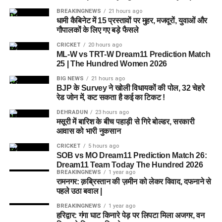
किया जाएगा, जहां सुरक्षा के साथ रहने, पढ़ाई, दैनिक जीवन और सामाजिक
BREAKINGNEWS
21 hours ago
विकास से जुड़ी सुविधाएं उपलब्ध होंगी।
धामी कैबिनेट में 15 प्रस्तावों पर मुहर, मजदूरों, युवाओं और
गौपालकों के लिए गए बड़े फैसले
परिसर को आधुनिक सुविधाओं से लैस करने की योजना है। यहां आंगनबाड़ी
CRICKET
20 hours ago
केंद्र भी खोले जाएंगे। जरूरत पड़ने पर प्राथमिक विद्यालय की सुविधा भी
ML-W vs TRT-W Dream11 Prediction Match
उपलब्ध कराई जा सकती है। इस पहल का मकसद सिर्फ महिलाओं और
25 | The Hundred Women 2026
बच्चों को रहने की जगह देना नहीं, बल्कि उन्हें ऐसा वातावरण उपलब्ध कराना
BIG NEWS
21 hours ago
है, जहां वे खुद को सुरक्षित, सम्मानित और परिवार का हिस्सा महसूस कर
BJP के Survey ने खोली विधायकों की पोल, 32 चेहरे
सकें।
रेड जोन में, कट सकता है कई का टिकट !
DEHRADUN
23 hours ago
5 एकड़ जमीन की हो रही है तलाश
मसूरी में बारिश के बीच पहाड़ी से गिरे बोल्डर, सरकारी
आवास को भारी नुकसान
आलंबन गांव विकसित करने के लिए करीब 5 एकड़ जमीन की आवश्यकता
CRICKET
5 hours ago
बताई गई है। विभाग की पहली प्राथमिकता देहरादून जिले या उसके
SOB vs MO Dream11 Prediction Match 26:
Dream11 Team Today The Hundred 2026
आसपास जमीन तलाशने की थी, लेकिन फिलहाल उपयुक्त जमीन उपलब्ध
BREAKINGNEWS
1 year ago
नहीं हो पाई है। अब विभाग की ओर से हरिद्वार और आसपास के क्षेत्रों में
रामनगर: क़ब्रिस्तान की ज़मीन को लेकर विवाद, दफनाने से
जमीन की तलाश की जा रही है। अधिकारियों को उम्मीद है कि हरिद्वार में
पहले उठा बवाल |
इसके लिए उपयुक्त जमीन मिल सकती है।
BREAKINGNEWS
1 year ago
हरिद्वार: गंगा घाट किनारे पेड़ पर लिपटा मिला अजगर, वन