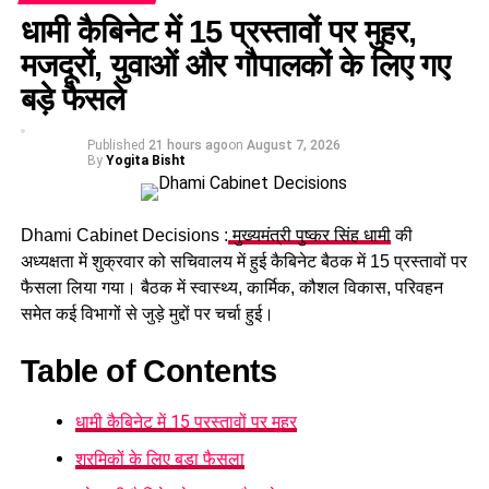
प्रतिनिधि उपस्थित थे।
धामी कैबिनेट में 15 प्रस्तावों पर मुहर,
मजदूरों, युवाओं और गौपालकों के लिए गए
RELATED TOPICS:
बड़े फैसले
UP NEXT
गंगा में बहने वाला शख्स निकला भारतीय कबड्डी टीम का पूर्व कप्तान
Published
21 hours ago
on
August 7, 2026
दीपक हुड्डा, जानिए क्या हुआ था!
By
Yogita Bisht
DON'T MISS
Karnaprayag में सनसनी! पुल से कूदी बुजुर्ग महिला, अलकनंदा में
Dhami Cabinet Decisions :
मुख्यमंत्री पुष्कर सिंह धामी
की
तलाश जारी
अध्यक्षता में शुक्रवार को सचिवालय में हुई कैबिनेट बैठक में 15 प्रस्तावों पर
फैसला लिया गया। बैठक में स्वास्थ्य, कार्मिक, कौशल विकास, परिवहन
समेत कई विभागों से जुड़े मुद्दों पर चर्चा हुई।
Table of Contents
धामी कैबिनेट में 15 प्रस्तावों पर मुहर
श्रमिकों के लिए बड़ा फैसला