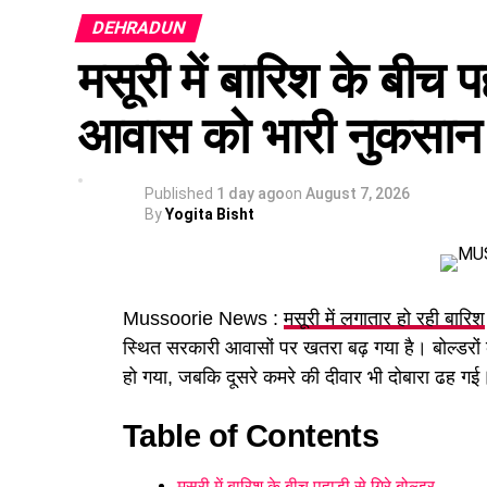
DEHRADUN
कैबिनेट ने
उत्तराखंड मजदूरी संहिता नियमावली
को म
मसूरी में बारिश के बीच प
होगा। पुरुष और महिला कर्मचारियों को समान काम 
आवास को भारी नुकसान
Published
1 day ago
on
August 7, 2026
By
Yogita Bisht
Mussoorie News :
मसूरी में लगातार हो रही बारिश
स्थित सरकारी आवासों पर खतरा बढ़ गया है। बोल्डरों की
हो गया, जबकि दूसरे कमरे की दीवार भी दोबारा ढह गई। 
Table of Contents
पढ़े धामी कैबिनेट के प्रमुख फैसले
मसूरी में बारिश के बीच पहाड़ी से गिरे बोल्डर