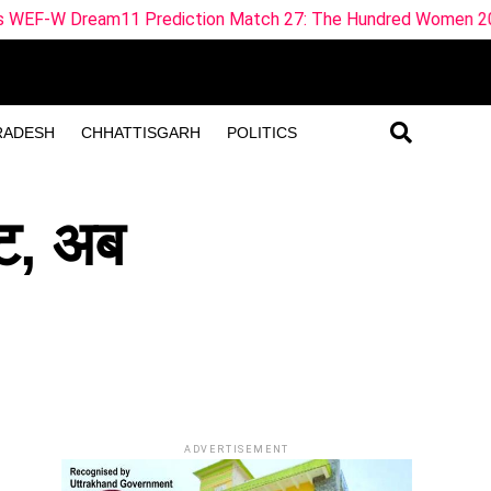
Prediction Match 27: The Hundred Women 2026
Haridwar
RADESH
CHHATTISGARH
POLITICS
छूट, अब
ADVERTISEMENT