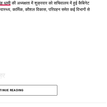
िंह धामी
की अध्यक्षता में शुक्रवार को सचिवालय में हुई कैबिनेट
 स्वास्थ्य, कार्मिक, कौशल विकास, परिवहन समेत कई विभागों से
ुहर
ी है। कैबिनेट ने गोपालन योजना में सामान्य वर्ग को भी शामिल
TINUE READING
गी और वे गाय या भैंस खरीद सकेंगे।