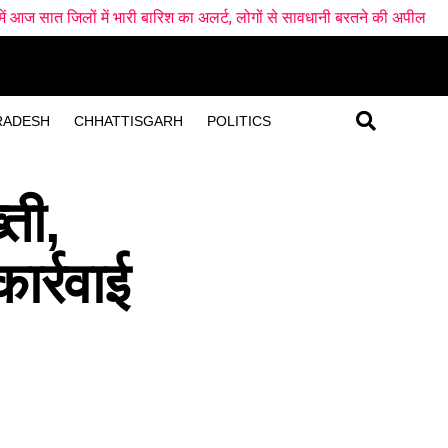
श का अलर्ट, लोगों से सावधानी बरतने की अपील
नारी निकेतन में अब जेल जैस
RADESH
CHHATTISGARH
POLITICS
ती,
ार्रवाई