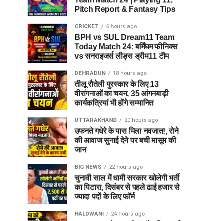
Pitch Report & Fantasy Tips
CRICKET
6 hours ago
BPH vs SUL Dream11 Team
Today Match 24: बर्मिंघम फीनिक्स
vs सनराइजर्स लीड्स ड्रीम11 टीम
DEHRADUN
18 hours ago
तीलू रौतेली पुरस्कार के लिए 13
वीरांगनाओं का चयन, 35 आंगनबाड़ी
कार्यकत्रियां भी होंगे सम्मानित
UTTARAKHAND
20 hours ago
उफनते गधेरे के पास मिला नवजात!, रोने
की आवाज सुनाई देने पर बची मासूम की
जान
BIG NEWS
22 hours ago
चुनावी साल में धामी सरकार खोलेगी भर्ती
का पिटारा, दिसंबर से पहले ढाई हजार से
ज्यादा पदों के लिए फॉर्म
HALDWANI
24 hours ago