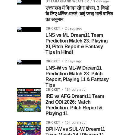
UTTARAKHAND WEATHER
1 day ago
उत्तराखंड में बिगड़ा रहेगा मौसम, 3 जिलों
के लिए ऑरेंज अलर्ट, कई जगह भारी बारिश
का अनुमान
CRICKET
2 days ago
LNS vs ML Dream11 Team
Prediction Match 23: Playing
XI, Pitch Report & Fantasy
Tips in Hindi
CRICKET
2 days ago
LNS-W vs ML-W Dream11
Prediction Match 23: Pitch
Report, Playing 11 & Fantasy
Tips
CRICKET
18 hours ago
IRE vs AFG Dream11 Team
2nd ODI 2026: Match
Prediction, Pitch Report &
Playing 11
CRICKET
16 hours ago
BPH-W vs SUL-W Dream11
Team Match 24 | Playing 11,