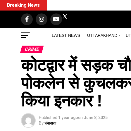
Breaking News
LATEST NEWS
UTTARAKHAND
UT
CRIME
कोटद्वार में सड़क 
पोकलेन से कुचलकर ह
किया इनकार !
Published
1 year ago
on
June 8, 2025
By
संवादाता