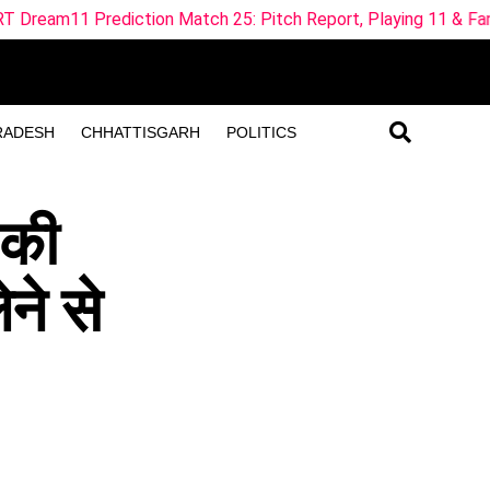
on Match 25: Pitch Report, Playing 11 & Fantasy Tips
ML
RADESH
CHHATTISGARH
POLITICS
 की
ने से