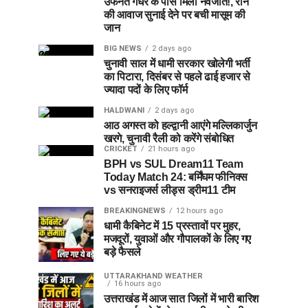
उफनते गधेरे के पास मिला नवजात!, रोने
की आवाज सुनाई देने पर बची मासूम की
जान
BIG NEWS
2 days ago
चुनावी साल में धामी सरकार खोलेगी भर्ती
का पिटारा, दिसंबर से पहले ढाई हजार से
ज्यादा पदों के लिए फॉर्म
HALDWANI
2 days ago
आठ अगस्त को हल्द्वानी आएंगे मल्लिकार्जुन
खरगे, चुनावी रैली को करेंगे संबोधित
CRICKET
21 hours ago
BPH vs SUL Dream11 Team
Today Match 24: बर्मिंघम फीनिक्स
vs सनराइजर्स लीड्स ड्रीम11 टीम
BREAKINGNEWS
12 hours ago
धामी कैबिनेट में 15 प्रस्तावों पर मुहर,
मजदूरों, युवाओं और गौपालकों के लिए गए
बड़े फैसले
UTTARAKHAND WEATHER
16 hours ago
उत्तराखंड में आज सात जिलों में भारी बारिश