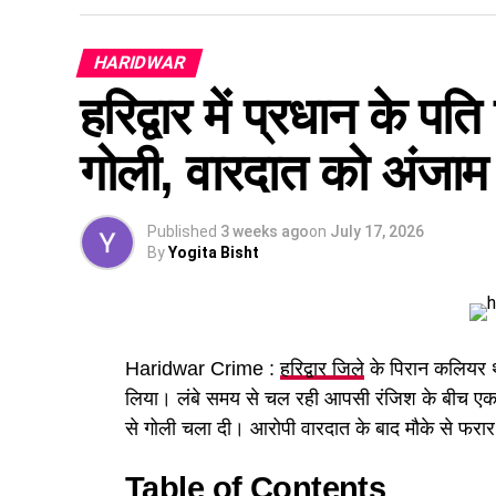
आरोपियों के कब्जे से 13 लाख रुपये नकद, एक स्कूटी, 
HARIDWAR
कार्ड और मोबाइल फोन बरामद किए गए।
हरिद्वार में प्रधान के पत
पुलिस जांच में सामने आया कि आरोपियों ने फर्जी आध
और फोन बैंकिंग से नया एटीएम कार्ड जारी करवाकर 
गोली, वारदात को अंजाम
अन्य खर्च किए गए।
Published
3 weeks ago
on
July 17, 2026
By
Yogita Bisht
Haridwar Crime :
हरिद्वार जिले
के पिरान कलियर थाना
लिया। लंबे समय से चल रही आपसी रंजिश के बीच एक व
से गोली चला दी। आरोपी वारदात के बाद मौके से फरा
Table of Contents