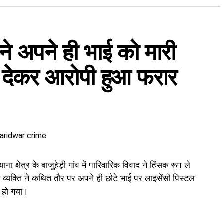
12 लाख रुपये की प्लॉट रजिस्ट्री, फर्जी आधार कार्ड, डेबिट
ि ने अपने ही भाई को मारी
ार कार्ड के जरिए खाताधारक के नाम पर
डेबिट कार्ड
हासिल किया
नकदी निकाली। इसी रकम से ज्वेलरी खरीदने, जमीन खरीदने और
 देकर आरोपी हुआ फरार
 क्षेत्र के बाजुहेड़ी गांव में पारिवारिक विवाद ने हिंसक रूप ले
्यक्ति ने कथित तौर पर अपने ही छोटे भाई पर लाइसेंसी पिस्टल
र हो गया।