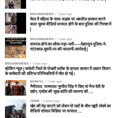
गारंटी देते हैं।
गेंदबाज (BOWL):
राशिद खान (C), फजलहक फारूकी, मार्क
अडायर, अल्लाह गज़नफर
Nathan Ellis
BREAKINGNEWS
1 year ago
Brydon Carse
मेरठ में महिला के साथ सड़क पर अश्लील हरकत करने
Combination 2: Grand League
कप्तान (Captain):
राशिद
वाला युवक वीडियो वायरल होने के बाद पुलिस की गिरफ्त में
Ben Dwarshuis
(GL) / Mega Contest Team (रिस्की
|
खान
Usman Tariq
टीम)
BREAKINGNEWS
1 year ago
वायरल-होने-का-शौक-पड़ा-भारी-—-देहरादून-पुलिस-ने-
उप-कप्तान (Vice-Captain):
Fantasy Tips for BPH vs SUL
स्टंटबाज़-युवती-पर-की-चालानी-कार्रवाई |
Wicketkeeper:
Lauren Winfield
हैरी टेक्टर
Dream11 Team Today Match 24
Batters:
Phoebe Litchfield, Davina Perrin, Alice
BREAKINGNEWS
1 year ago
Capsey
ब्रेकिंग न्यूज़ | चमोली जिले के पोखरी ब्लॉक के हापला बाजार में उद्यान विभाग
टीम में कम से कम दो तेज गेंदबाज जरूर रखें।
के कर्मचारी की संदिग्ध परिस्थितियों में मौत हो गई।
All-Rounders:
Ellyse Perry (C), Annabel Sutherland,
📈 मैच प्रेडिक्शन (Match Winner
Deepti Sharma, Jess Jonassen, Fatima Sana
Mitchell Marsh को कप्तान बनाना सुरक्षित विकल्प हो सकता
NAINITAL
1 year ago
नैनीताल: राज्यपाल गुरमीत सिंह ने किए मां नैना देवी के
Prediction)
है।
Bowlers:
Lauren Filer (VC), Kate Cross
दर्शन, प्रदेश की सुख-शांति की कामना की….
Grand League में Usman Tariq शानदार Differential
अगर दोनों टीमों के संतुलन और अनुभव की तुलना की जाए, तो
CRIME
2 years ago
Pick साबित हो सकते हैं।
टीम विश्लेषण:
ग्रैंड लीग में बड़ा
खेत की मेढ़ काटने को लेकर दो पक्षों के बीच खूनी संघर्ष का
अफगानिस्तान (AFG)
की टीम कागजों पर ज्यादा मजबूत दिखती है। उनके
वीडियो सोशल मिडिया पर वायरल….
Ryan Rickelton शानदार फॉर्म में हैं, इसलिए उन्हें टीम से बाहर न
पास विश्व स्तरीय स्पिन गेंदबाज और विस्फोटक ऑलराउंडर मौजूद हैं।
इनाम जीतने के लिए यह टीम