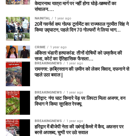
केदारनाथ यात्रा मार्ग पर नहीं होगा घोड़े-खच्चरों का
विकल्प हैं।
संचालन….
Q3. एजबेस्टन की पिच का औसत स्कोर क्या
Q5. BPH vs SUL मैच की लाइव स्ट्रीमिंग
NAINITAL
1 year ago
है?
20वें गवर्नर्स कप गोल्फ टूर्नामेंट का राज्यपाल गुरमीत सिंह ने
कहां देखें?
किया उद्घाटन, पहले दिन 70 गोल्फरों ने लिया भाग…
उत्तर:
द हंड्रेड विमेन टूर्नामेंट में एजबेस्टन की पिच पर पहली पारी का
उत्तर:
भारत में इस मुकाबले की लाइव स्ट्रीमिंग JioHotstar पर उपलब्ध
औसत स्कोर 125 से 130 रन है।
CRIME
1 year ago
रहेगी।
अंकिता भंडारी हत्याकांड: तीनों दोषियों को उम्रकैद की
Q4. क्या इस मैच में बारिश की संभावना है?
सजा, कोर्ट का ऐतिहासिक फैसला…
BREAKINGNEWS
1 year ago
Disclaimer:
यह Dream11 टीम और फैंटेसी सुझाव खिलाड़ियों के
रामनगर: क़ब्रिस्तान की ज़मीन को लेकर विवाद, दफनाने से
उत्तर:
नहीं, मौसम विभाग के अनुसार 7 अगस्त को बर्मिंघम में आसमान साफ
हालिया प्रदर्शन, संभावित प्लेइंग-11, पिच रिपोर्ट और उपलब्ध आंकड़ों के
पहले उठा बवाल |
रहेगा और पूरे 100 गेंदों का खेल देखने को मिलेगा।
आधार पर तैयार किए गए हैं। फैंटेसी स्पोर्ट्स में जोखिम शामिल है। अंतिम
टीम बनाने से पहले टॉस और आधिकारिक प्लेइंग-11 की पुष्टि अवश्य करें।
BREAKINGNEWS
1 year ago
Disclaimer: यह फैंटेसी प्रेडिक्शन और विश्लेषण लेखक की समझ,
हरिद्वार: गंगा घाट किनारे पेड़ पर लिपटा मिला अजगर, वन
FOR MORE CRICKET PREDICTION VISIT HERE
आंकड़ों और हालिया फॉर्म पर आधारित है। अपनी फैंटेसी टीम बनाते समय
विभाग ने किया सुरक्षित रेस्क्यू
इन बिंदुओं का संदर्भ लें और अपने जोखिम पर निर्णय लें।
BPH-W vs SUL-W Dream11 Team Match 24 | Playing 11,
Pitch Report & Fantasy Tips
BREAKINGNEWS
1 year ago
IRE vs AFG Dream11 Team 2nd ODI 2026: Match
हरिद्वार में बीजेपी नेता की दबंगई कैमरे में कैद, अफसर पर
IRE vs AFG Dream11 Team 2nd ODI 2026: Match
Prediction, Pitch Report & Playing 11
बरसे अपशब्द, चुप्पी पर उठे सवाल