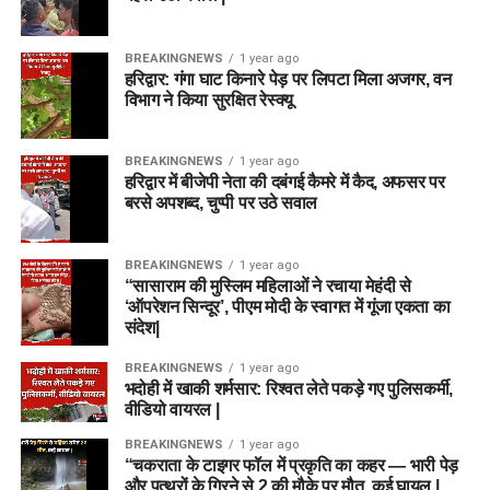
Head-to-Head Team (सुरक्षित टीम)
Wicketkeepers
कप्तान (Captain):
BREAKINGNEWS
1 year ago
अजमतुल्लाह ओमरजई
Wicketkeeper:
Lauren Winfield
हरिद्वार: गंगा घाट किनारे पेड़ पर लिपटा मिला अजगर, वन
Joe Clarke
विभाग ने किया सुरक्षित रेस्क्यू
Batters:
Phoebe Litchfield, Alice Capsey, Tammy
Ryan Rickelton (VC)
Beaumont
उप-कप्तान (Vice-Captain):
Donovan Ferreira
BREAKINGNEWS
1 year ago
राशिद खान
All-Rounders:
Annabel Sutherland (C), Ellyse Perry,
हरिद्वार में बीजेपी नेता की दबंगई कैमरे में कैद, अफसर पर
Batters
बरसे अपशब्द, चुप्पी पर उठे सवाल
Deepti Sharma (VC), Emma Lamb, Danielle Gibson
Bowlers:
Alana King, Hannah Baker
Harry Brook
💣 कॉम्बिनेशन 2: Grand League /
BREAKINGNEWS
1 year ago
“सासाराम की मुस्लिम महिलाओं ने रचाया मेहंदी से
All-rounders
Mega Contest (हाई रिस्क – हाई रीवर्ड)
टीम विश्लेषण:
यह टीम स्मॉल
‘ऑपरेशन सिन्दूर’, पीएम मोदी के स्वागत में गूंजा एकता का
संदेश|
लीग और 3-4 मेंबर्स वाले
Mitchell Marsh (C)
विकेटकीपर (WK):
रहमानुल्लाह गुरबाज़
BREAKINGNEWS
1 year ago
कॉन्टेस्ट के लिए बेस्ट है। इसमें
Mitchell Owen
भदोही में खाकी शर्मसार: रिश्वत लेते पकड़े गए पुलिसकर्मी,
बल्लेबाज (BAT):
हैरी टेक्टर (VC), एंड्रयू बालबर्नी, रहमत शाह
वीडियो वायरल |
ऑलराउंडर्स पर पूरा फोकस रखा
Rehan Ahmed
ऑलराउंडर (ALL):
अजमतुल्लाह ओमरजई, कर्टिस कैंपर, एंडी
BREAKINGNEWS
1 year ago
गया है जो फैंटेसी प्वॉइंट्स की
मैकब्राइन
“चकराता के टाइगर फॉल में प्रकृति का कहर — भारी पेड़
Bowlers
और पत्थरों के गिरने से 2 की मौके पर मौत, कई घायल |