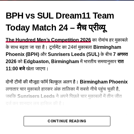
ताश के पत्तों की तरह बिखर गई थी और पूरी टीम महज 76 रनों पर सिमट
BPH vs SUL Dream11 Team
गई थी, जो रनों के लिहाज से टी20आई में भारत की सबसे करारी हार है।
अब सीरीज को जीवंत रखने के लिए भारत को हर हाल में यह मैच जीतना
Today Match 24 – मैच प्रीव्यू
होगा।
The Hundred Men’s Competition 2026
का रोमांच हर मुकाबले
फैंटेसी
क्रिकेट
प्रेमियों के लिए यह मैच मोटी कमाई करने का एक बेहतरीन
के साथ बढ़ता जा रहा है। टूर्नामेंट का 24वां मुकाबला
Birmingham
मौका है। इस लेख में हम आपको पिच रिपोर्ट, संभावित प्लेइंग इलेवन,
Phoenix (BPH)
और
Sunrisers Leeds (SUL)
के बीच
7 अगस्त
खिलाड़ी के आंकड़े और बेस्ट
Dream1
1 टीम के बारे में विस्तार से बताएंगे
2026
को
Edgbaston, Birmingham
में भारतीय समयानुसार
रात
ताकि आप ग्रैंड लीग (GL) और स्मॉल लीग (SL) में नंबर 1 रैंक हासिल कर
11:00 बजे
खेला जाएगा।
सकें।
दोनों टीमों की मौजूदा फॉर्म बिल्कुल अलग है।
Birmingham Phoenix
ENG vs IND 4th T20I: मैच का विवरण
लगातार चार मुकाबले हारकर अंक तालिका में सबसे नीचे पहुंच चुकी है,
जबकि
Sunrisers Leeds
ने अपने पिछले चार मुकाबलों में तीन जीत
(Match Details)
दर्ज कर शानदार लय हासिल की है।
विवरण
जानकारी
यदि आप बेस्ट फैंटेसी टीम बनाना चाहते हैं, तो यह आर्टिकल आपके लिए पूरी
CONTINUE READING
जानकारी लेकर आया है। यहां आपको मैच डिटेल्स, संभावित प्लेइंग-11,
मैच
इंग्लैंड बनाम भारत, चौथा टी20 (4th
पिच रिपोर्ट, मौसम, कप्तान-उपकप्तान विकल्प, टॉप फैंटेसी पिक्स और
T20I)