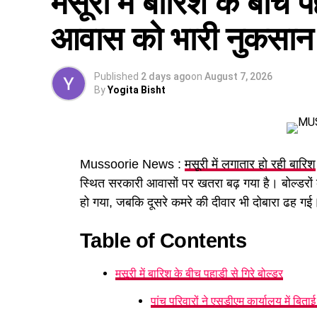
मसूरी में बारिश के बीच प
आवास को भारी नुकसान
Published
2 days ago
on
August 7, 2026
By
Yogita Bisht
Mussoorie News :
मसूरी में लगातार हो रही बारिश
स्थित सरकारी आवासों पर खतरा बढ़ गया है। बोल्डरों की
हो गया, जबकि दूसरे कमरे की दीवार भी दोबारा ढह गई। 
Table of Contents
पढ़े धामी कैबिनेट के प्रमुख फैसले
मसूरी में बारिश के बीच पहाड़ी से गिरे बोल्डर
GST संशोधित अध्यादेश को मंजूरी।
पांच परिवारों ने एसडीएम कार्यालय में बिताई