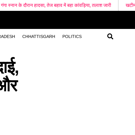
दसा, तेज बहाव में बहा कांवड़िया, तलाश जारी
खटीमा रेलवे स्टेशन के पास दो श
RADESH
CHHATTISGARH
POLITICS
दाई,
 और