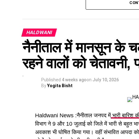
सुरक्षित बाहर निकालकर उपचार के लिए अस्पताल भेज
CON
ज्योलीकोट के पास कार खाई में गि
HALDWANI
प्रारंभिक जानकारी के अनुसार, पर्यटक नैनीताल भ्रमण 
ज्योलीकोट क्षेत्र में वाहन चालक का नियंत्रण टैक्स
नैनीताल में मानसून के चल
जा गिरा। दुर्घटना के बाद मौके पर अफरा-तफरी मच गई
रहने वालों को चेतावनी,
सूचना दी।
Published
4 weeks ago
on
July 10, 2026
By
Yogita Bisht
Haldwani News :नैनीताल जनपद में
भारी बारिश क
विभाग ने 9 और 10 जुलाई को जिले में भारी से बहुत भार
अवकाश भी घोषित किया गया। वहीं संभावित आपदा को द