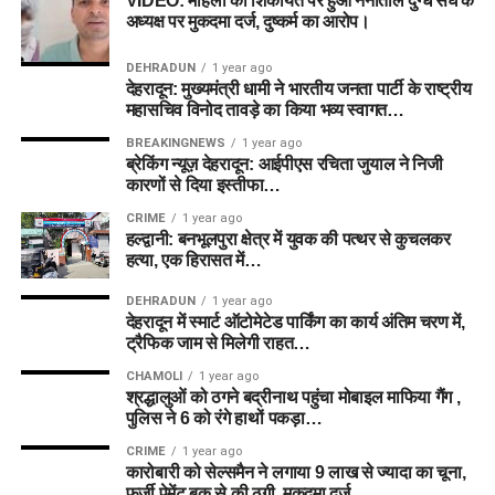
VIDEO: महिला की शिकायत पर हुआ नैनीताल दुग्ध संघ के
अध्यक्ष पर मुकदमा दर्ज, दुष्कर्म का आरोप।
DEHRADUN
1 year ago
देहरादून: मुख्यमंत्री धामी ने भारतीय जनता पार्टी के राष्ट्रीय
महासचिव विनोद तावड़े का किया भव्य स्वागत…
BREAKINGNEWS
1 year ago
ब्रेकिंग न्यूज़ देहरादून: आईपीएस रचिता जुयाल ने निजी
कारणों से दिया इस्तीफा…
CRIME
1 year ago
हल्द्वानी: बनभूलपुरा क्षेत्र में युवक की पत्थर से कुचलकर
हत्या, एक हिरासत में…
DEHRADUN
1 year ago
देहरादून में स्मार्ट ऑटोमेटेड पार्किंग का कार्य अंतिम चरण में,
ट्रैफिक जाम से मिलेगी राहत…
CHAMOLI
1 year ago
श्रद्धालुओं को ठगने बद्रीनाथ पहुंचा मोबाइल माफिया गैंग ,
पुलिस ने 6 को रंगे हाथों पकड़ा…
CRIME
1 year ago
कारोबारी को सेल्समैन ने लगाया 9 लाख से ज्यादा का चूना,
फर्जी पेमेंट बुक से की ठगी, मुकदमा दर्ज…