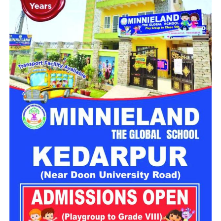
गांव’ विकसित करने की योजना तैयार की जा रही है। इस योजना का उद्देश्य
नारी निकेतन में रहने वाली महिलाओं और बच्चों को सुरक्षित माहौल के साथ-
साथ घर जैसा अपनापन और स्वतंत्रता देना है।
उत्तराखंड में बन रहा ‘आलंबन गांव’
महिला सशक्तिकरण एवं बाल विकास विभाग
के निदेशक आईएएस बंशीलाल
राणा के मुताबिक, नारी निकेतन में आने वाली कई महिलाएं और बच्चे खुद को
एक बंद संस्थान या जेल जैसी जगह पर महसूस करते हैं। यही वजह है कि
कई बार बच्चे वहां से निकलने या भागने की कोशिश तक करने लगते हैं।
इसी समस्या को ध्यान में रखते हुए विभाग अब ऐसा इंफ्रास्ट्रक्चर तैयार
करने की दिशा में काम कर रहा है, जहां रहने वाले लोगों को संस्थागत माहौल
के बजाय परिवार जैसा वातावरण मिल सके।
16 घरों में मिलेगा परिवार जैसा माहौल
प्रस्तावित आलंबन गांव में कॉटेज और छोटे घर विकसित किए जाएंगे। यहां
एक परिवार की तर्ज पर लोगों को रखा जाएगा। योजना के मुताबिक, एक