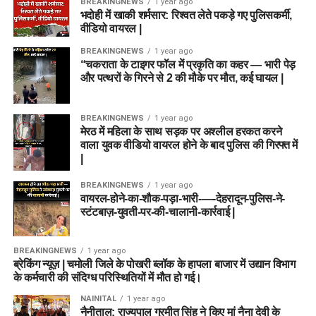
BREAKINGNEWS
1 year ago
भदोही में खाकी शर्मसार: रिश्वत लेते पकड़े गए पुलिसकर्मी,
वीडियो वायरल |
BREAKINGNEWS
1 year ago
“चकराता के टाइगर फॉल में प्रकृति का कहर — भारी पेड़
और पत्थरों के गिरने से 2 की मौके पर मौत, कई घायल |
BREAKINGNEWS
1 year ago
मेरठ में महिला के साथ सड़क पर अश्लील हरकत करने
वाला युवक वीडियो वायरल होने के बाद पुलिस की गिरफ्त में
|
BREAKINGNEWS
1 year ago
वायरल-होने-का-शौक-पड़ा-भारी-—-देहरादून-पुलिस-ने-
स्टंटबाज़-युवती-पर-की-चालानी-कार्रवाई |
BREAKINGNEWS
1 year ago
ब्रेकिंग न्यूज़ | चमोली जिले के पोखरी ब्लॉक के हापला बाजार में उद्यान विभाग
के कर्मचारी की संदिग्ध परिस्थितियों में मौत हो गई।
NAINITAL
1 year ago
नैनीताल: राज्यपाल गुरमीत सिंह ने किए मां नैना देवी के