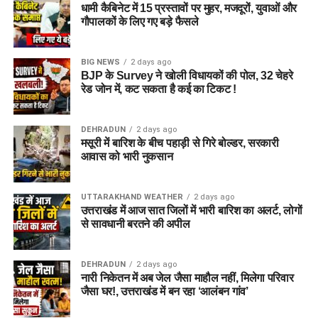
धामी कैबिनेट में 15 प्रस्तावों पर मुहर, मजदूरों, युवाओं और
बताई गई है। विभाग की पहली प्राथमिकता देहरादून जिले या उसके
गौपालकों के लिए गए बड़े फैसले
आसपास जमीन तलाशने की थी, लेकिन फिलहाल उपयुक्त जमीन उपलब्ध
नहीं हो पाई है। अब विभाग की ओर से हरिद्वार और आसपास के क्षेत्रों में
BIG NEWS
2 days ago
जमीन की तलाश की जा रही है। अधिकारियों को उम्मीद है कि हरिद्वार में
BJP के Survey ने खोली विधायकों की पोल, 32 चेहरे
इसके लिए उपयुक्त जमीन मिल सकती है।
रेड जोन में, कट सकता है कई का टिकट !
इसके अलावा उत्तरकाशी जिले के चिन्यालीसौड़ में भी एक जमीन को लेकर
DEHRADUN
2 days ago
संभावनाएं देखी जा रही हैं। विभाग यह जांच कर रहा है कि वहां की जमीन
मसूरी में बारिश के बीच पहाड़ी से गिरे बोल्डर, सरकारी
और परिस्थितियां आलंबन गांव के निर्माण के लिए उपयुक्त हैं या नहीं।
आवास को भारी नुकसान
महिलाओं और बच्चों को मिलेगा नया जीवन
UTTARAKHAND WEATHER
2 days ago
उत्तराखंड में आज सात जिलों में भारी बारिश का अलर्ट, लोगों
आलंबन गांव की यह योजना सिर्फ एक नया भवन या परिसर तैयार करने की
से सावधानी बरतने की अपील
कवायद नहीं है, बल्कि नारी निकेतन में रहने वाली महिलाओं और बच्चों के
प्रति सोच में बदलाव की कोशिश भी है।
DEHRADUN
2 days ago
नारी निकेतन में अब जेल जैसा माहौल नहीं, मिलेगा परिवार
अगर यह योजना धरातल पर उतरती है तो संस्थागत जीवन की जगह उन्हें
जैसा घर!, उत्तराखंड में बन रहा ‘आलंबन गांव’
परिवार जैसा माहौल, बेहतर स्वतंत्रता और सामाजिक वातावरण मिल
सकेगा। इससे बच्चों और महिलाओं के मानसिक और सामाजिक विकास में