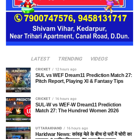
यूनिट में करीब दो महिलाएं, चार बच्चे और एक किशोरी को शामिल किया
जाएगा। इस तरह उन्हें एक परिवार की तरह साथ रहने का अवसर मिलेगा।
हर यूनिट में अलग किचन जैसी सुविधाएं भी होंगी, ताकि वहां रहने वाली
महिलाओं और बच्चों को रोजमर्रा के जीवन में ज्यादा स्वतंत्रता और जिम्मेदारी
का अनुभव हो सके। प्रस्तावित परिसर में कुल 16 घर विकसित किए
जाएंगे, जिनमें करीब 88 लोगों के रहने की व्यवस्था होगी।
LATEST
TRENDING
VIDEOS
CRICKET
12 hours ago
SUL vs WEF Dream11 Prediction Match 27:
Pitch Report, Playing XI & Fantasy Tips
CRICKET
16 hours ago
SUL-W vs WEF-W Dream11 Prediction
Match 27: The Hundred Women 2026
UTTARAKHAND
16 hours ago
Haridwar News: कांवड़ मेले के बीच दो घरों में चोरी का