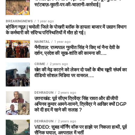
स्टंटबाज़-युवती-पर-की-चालानी-कार्रवाई |
BREAKINGNEWS
1 year ago
ब्रेकिंग न्यूज़ | चमोली जिले के पोखरी ब्लॉक के हापला बाजार में उद्यान विभाग
के कर्मचारी की संदिग्ध परिस्थितियों में मौत हो गई।
NAINITAL
1 year ago
नैनीताल: राज्यपाल गुरमीत सिंह ने किए मां नैना देवी के
दर्शन, प्रदेश की सुख-शांति की कामना की….
CRIME
2 years ago
खेत की मेढ़ काटने को लेकर दो पक्षों के बीच खूनी संघर्ष का
वीडियो सोशल मिडिया पर वायरल….
DEHRADUN
2 years ago
उत्तराखंड: पूर्व सीएम त्रिवेंद्र सिंह रावत और डीजीपी
अभिनव कुमार आमने-सामने, त्रिवेंद्र ने आखिर क्यों DGP
को दी हद में रहने की सलाह ?
DEHRADUN
2 years ago
VIDEO: सुबह मॉर्निंग वॉक पर हाइवे पर निकला हाथी, पूर्व
सैनिक घयाल, अस्पताल में भर्ती