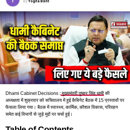
By
Yogita Bisht
RELATED TOPICS:
AYUSH UTTARAKHAND
CM DHAMI YOGA
GAIRSAIN EVENT
INTERNATIONAL DELEGATES
YOGADAY 2025
UP NEXT
आईएसबीटी फ्लाईओवर का डीएम व एसएसपी ने किया निरीक्षण,
यातायात सुगमता को लेकर दिए निर्देश…
DON'T MISS
चारधाम यात्रा के दौरान लापरवाह ड्राइवर गिरफ्तार, यात्रियों को
दूसरी बस से किया रवाना….
Dhami Cabinet Decisions :
मुख्यमंत्री पुष्कर सिंह धामी
की
अध्यक्षता में शुक्रवार को सचिवालय में हुई कैबिनेट बैठक में 15 प्रस्तावों पर
फैसला लिया गया। बैठक में स्वास्थ्य, कार्मिक, कौशल विकास, परिवहन
समेत कई विभागों से जुड़े मुद्दों पर चर्चा हुई।
Table of Contents