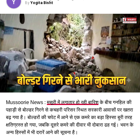
मजदूरी का प्रावधान भी किया गया है।
By
Yogita Bisht
पढ़े धामी कैबिनेट के प्रमुख फैसले
Mussoorie News :
मसूरी में लगातार हो रही बारिश
के बीच गनहिल की
GST संशोधित अध्यादेश को मंजूरी।
पहाड़ी से बोल्डर गिरने से कचहरी परिसर स्थित सरकारी आवासों पर खतरा
नैनीताल हाईकोर्ट के लिए हल्द्वानी गौलापार में 30 हेक्टेयर जमीन
बढ़ गया है। बोल्डरों की चपेट में आने से एक कमरे का बड़ा हिस्सा बुरी तरह
देने का फैसला।
क्षतिग्रस्त हो गया, जबकि दूसरे कमरे की दीवार भी दोबारा ढह गई। भवन के
अन्य हिस्सों में भी दरारें आने की सूचना है।
राज्य क्रीड़ा विश्वविद्यालय हल्द्वानी के लिए 122 पदों के सृजन को