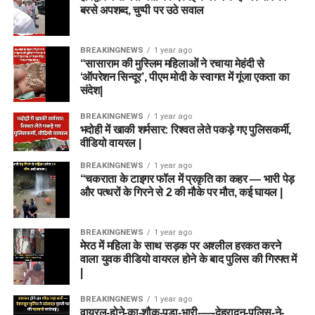
बरसे अपशब्द, चुप्पी पर उठे सवाल
BREAKINGNEWS
1 year ago
“सासाराम की मुस्लिम महिलाओं ने रचाया मेहंदी से
‘ऑपरेशन सिन्दूर’, पीएम मोदी के स्वागत में गूंजा एकता का
संदेश|
BREAKINGNEWS
1 year ago
भदोही में खाकी शर्मसार: रिश्वत लेते पकड़े गए पुलिसकर्मी,
वीडियो वायरल |
BREAKINGNEWS
1 year ago
“चकराता के टाइगर फॉल में प्रकृति का कहर — भारी पेड़
और पत्थरों के गिरने से 2 की मौके पर मौत, कई घायल |
BREAKINGNEWS
1 year ago
मेरठ में महिला के साथ सड़क पर अश्लील हरकत करने
वाला युवक वीडियो वायरल होने के बाद पुलिस की गिरफ्त में
|
BREAKINGNEWS
1 year ago
वायरल-होने-का-शौक-पड़ा-भारी-—-देहरादून-पुलिस-ने-