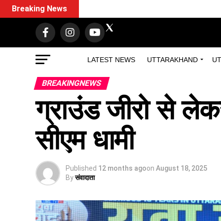
Breaking News
LATEST NEWS
UTTARAKHAND
UT
BREAKINGNEWS
ग्राउंड जीरो से लेक
सीएम धामी
Published
12 months ago
on
August 18, 2025
By
संवादाता