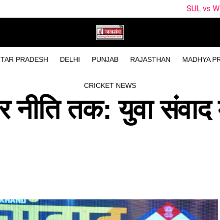
SUL vs WEF Dream11 Prediction Ma
TAR PRADESH
DELHI
PUNJAB
RAJASTHAN
MADHYA P
CRICKET NEWS
र नीति तक: युवा संवाद मे