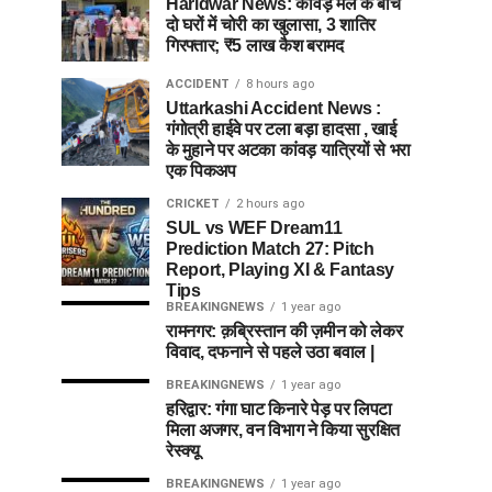
Haridwar News: कांवड़ मेले के बीच
दो घरों में चोरी का खुलासा, 3 शातिर
गिरफ्तार; ₹5 लाख कैश बरामद
ACCIDENT
8 hours ago
Uttarkashi Accident News :
गंगोत्री हाईवे पर टला बड़ा हादसा , खाई
के मुहाने पर अटका कांवड़ यात्रियों से भरा
एक पिकअप
CRICKET
2 hours ago
SUL vs WEF Dream11
Prediction Match 27: Pitch
Report, Playing XI & Fantasy
Tips
BREAKINGNEWS
1 year ago
रामनगर: क़ब्रिस्तान की ज़मीन को लेकर
विवाद, दफनाने से पहले उठा बवाल |
BREAKINGNEWS
1 year ago
हरिद्वार: गंगा घाट किनारे पेड़ पर लिपटा
मिला अजगर, वन विभाग ने किया सुरक्षित
रेस्क्यू
BREAKINGNEWS
1 year ago