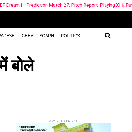
tch 27: Pitch Report, Playing XI & Fantasy Tips
SUL-W 
RADESH
CHHATTISGARH
POLITICS
ं बोले
ADVERTISEMENT