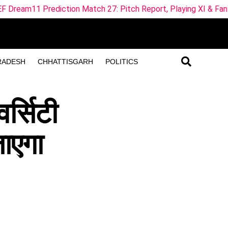
ion Match 27: Pitch Report, Playing XI & Fantasy Tips
S
RADESH
CHHATTISGARH
POLITICS
वर्सिटी
जाएगा