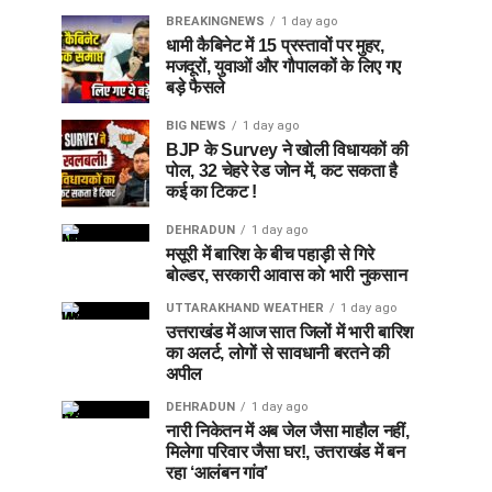
BREAKINGNEWS
1 day ago
धामी कैबिनेट में 15 प्रस्तावों पर मुहर,
मजदूरों, युवाओं और गौपालकों के लिए गए
बड़े फैसले
BIG NEWS
1 day ago
BJP के Survey ने खोली विधायकों की
पोल, 32 चेहरे रेड जोन में, कट सकता है
कई का टिकट !
DEHRADUN
1 day ago
मसूरी में बारिश के बीच पहाड़ी से गिरे
बोल्डर, सरकारी आवास को भारी नुकसान
UTTARAKHAND WEATHER
1 day ago
उत्तराखंड में आज सात जिलों में भारी बारिश
का अलर्ट, लोगों से सावधानी बरतने की
अपील
DEHRADUN
1 day ago
नारी निकेतन में अब जेल जैसा माहौल नहीं,
मिलेगा परिवार जैसा घर!, उत्तराखंड में बन
रहा ‘आलंबन गांव’