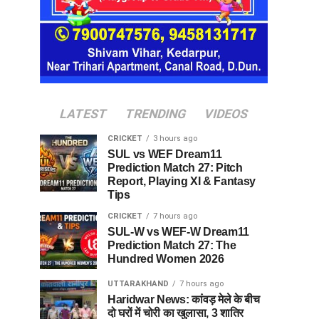
LATEST
TRENDING
VIDEOS
CRICKET
3 hours ago
SUL vs WEF Dream11
Prediction Match 27: Pitch
Report, Playing XI & Fantasy
Tips
CRICKET
7 hours ago
SUL-W vs WEF-W Dream11
Prediction Match 27: The
Hundred Women 2026
UTTARAKHAND
7 hours ago
Haridwar News: कांवड़ मेले के बीच
दो घरों में चोरी का खुलासा, 3 शातिर