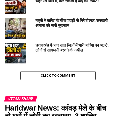
चेहरे रेड जोन में, कट सकता है कई का टिकट !
विभागों के बीच आपसी समन्वय बनाकर ‘त्वरित कार्रवाई’ करने की बात कही
ताकि जलभराव से उत्पन्न किसी भी अप्रिय स्थिति को टाला जा सके।
मसूरी में बारिश के बीच पहाड़ी से गिरे बोल्डर, सरकारी
आवास को भारी नुकसान
उत्तराखंड में आज सात जिलों में भारी बारिश का अलर्ट,
लोगों से सावधानी बरतने की अपील
CLICK TO COMMENT
​नदी किनारे रहने वालों के लिए अलर्ट जारी
जिलाधिकारी
ने गंगा के बढ़ते जलस्तर के मद्देनजर आम नागरिकों और
UTTARAKHAND
श्रद्धालुओं को विशेष सतर्कता बरतने की सलाह दी। उन्होंने अपील की कि
Haridwar News: कांवड़ मेले के बीच
लोग अनावश्यक रूप से नदी किनारों और घाटों की ओर न जाएं। साथ ही,
संबंधित अधिकारियों को निर्देशित किया कि जन जागरूकता अभियान चलाया
दो घरों में चोरी का खुलासा, 3 शातिर