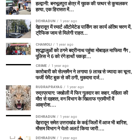
हल्द्वानी: बनभूलपुरा क्षेत्र में युवक की पत्थर से कुचलकर
हत्या, एक हिरासत में…
DEHRADUN
1 year ago
देहरादून में स्मार्ट ऑटोमेटेड पार्किंग का कार्य अंतिम चरण में,
ट्रैफिक जाम से मिलेगी राहत…
CHAMOLI
1 year ago
श्रद्धालुओं को ठगने बद्रीनाथ पहुंचा मोबाइल माफिया गैंग ,
पुलिस ने 6 को रंगे हाथों पकड़ा…
CRIME
1 year ago
कारोबारी को सेल्समैन ने लगाया 9 लाख से ज्यादा का चूना,
फर्जी पेमेंट बुक से की ठगी, मुकदमा दर्ज…
RUDRAPRAYAG
1 year ago
रुद्रप्रयाग: जखोली में फिर गुलदार का कहर, महिला की
मौत से दहशत, वन विभाग के खिलाफ ग्रामीणों में
आक्रोश….
DEHRADUN
1 year ago
देहरादून समेत उत्तराखंड के कई जिलों में आज भी बारिश,
मौसम विभाग ने येलो अलर्ट किया जारी….
DEHRADUN
1 year ago