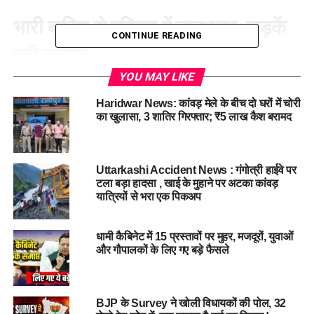
भारी बारिश से हरिद्वार में जलभराव, सड़कें
CONTINUE READING
बनी तालाब
YOU MAY LIKE
हरिद्वार में
लगातार हो रही बारिश
के कारण सड़कें तालाब बन गई हैं। कई
इलाकों में जलभराव की स्थिति देखने को मिली है। जिसके बाद
Haridwar News: कांवड़ मेले के बीच दो घरों में चोरी
का खुलासा, 3 शातिर गिरफ्तार; ₹5 लाख कैश बरामद
जिलाधिकारी मयूर दीक्षित ने स्थलीय निरीक्षण किया है। जिलाधिकारी ने
भगत सिंह चौक, रानीपुर मोड़, कनखल के गुरुबख्श विहार और राष्ट्रीय
राजमार्ग स्थित भूमनानंद अस्पताल के निकट जलभराव का जायजा लिया।
मौके पर मौजूद स्थिति का आकलन करते हुए उन्होंने अधिकारियों को जल
Uttarkashi Accident News : गंगोत्री हाईवे पर
टला बड़ा हादसा , खाई के मुहाने पर अटका कांवड़
निकासी के लिए तत्काल प्रभाव से कार्य करने के निर्देश दिए।
यात्रियों से भरा एक पिकअप
​डीएम ने दिया यातायात प्रबंधन और समन्वय पर
धामी कैबिनेट में 15 प्रस्तावों पर मुहर, मजदूरों, युवाओं
जोर
और गौपालकों के लिए गए बड़े फैसले
निरीक्षण के दौरान जिलाधिकारी ने पुलिस और संबंधित विभागीय अधिकारियों
को स्पष्ट निर्देश दिए कि जिन मार्गों पर पानी भरा है, वहां यातायात को
BJP के Survey ने खोली विधायकों की पोल, 32
डायवर्ट किया जाए ताकि जाम न लगे और आमजन को राहत मिले। उन्होंने