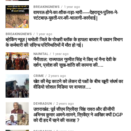
BREAKINGNEWS
1 year ago
वायरल-होने-का-शौक-पड़ा-भारी-—-देहरादून-पुलिस-ने-
स्टंटबाज़-युवती-पर-की-चालानी-कार्रवाई |
BREAKINGNEWS
1 year ago
ब्रेकिंग न्यूज़ | चमोली जिले के पोखरी ब्लॉक के हापला बाजार में उद्यान विभाग
के कर्मचारी की संदिग्ध परिस्थितियों में मौत हो गई।
NAINITAL
1 year ago
नैनीताल: राज्यपाल गुरमीत सिंह ने किए मां नैना देवी के
दर्शन, प्रदेश की सुख-शांति की कामना की….
CRIME
2 years ago
खेत की मेढ़ काटने को लेकर दो पक्षों के बीच खूनी संघर्ष का
वीडियो सोशल मिडिया पर वायरल….
DEHRADUN
2 years ago
उत्तराखंड: पूर्व सीएम त्रिवेंद्र सिंह रावत और डीजीपी
अभिनव कुमार आमने-सामने, त्रिवेंद्र ने आखिर क्यों DGP
को दी हद में रहने की सलाह ?