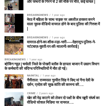
और पत्थरों के गिरने से 2 की मौके पर मौत, कई घायल |
BREAKINGNEWS
1 year ago
मेरठ में महिला के साथ सड़क पर अश्लील हरकत करने
वाला युवक वीडियो वायरल होने के बाद पुलिस की गिरफ्त में
|
BREAKINGNEWS
1 year ago
वायरल-होने-का-शौक-पड़ा-भारी-—-देहरादून-पुलिस-ने-
स्टंटबाज़-युवती-पर-की-चालानी-कार्रवाई |
BREAKINGNEWS
1 year ago
ब्रेकिंग न्यूज़ | चमोली जिले के पोखरी ब्लॉक के हापला बाजार में उद्यान विभाग
के कर्मचारी की संदिग्ध परिस्थितियों में मौत हो गई।
NAINITAL
1 year ago
नैनीताल: राज्यपाल गुरमीत सिंह ने किए मां नैना देवी के
दर्शन, प्रदेश की सुख-शांति की कामना की….
CRIME
2 years ago
खेत की मेढ़ काटने को लेकर दो पक्षों के बीच खूनी संघर्ष का
वीडियो सोशल मिडिया पर वायरल….