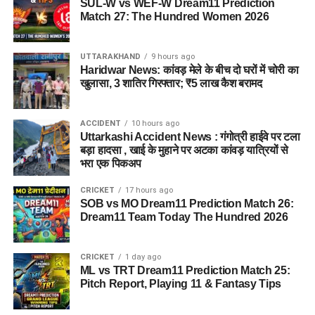
SUL-W vs WEF-W Dream11 Prediction
व्यवस्थाओं की जानकारी भी ली। मुख्यमंत्री ने कहा कि कांवड़ यात्रा के
Match 27: The Hundred Women 2026
दौरान लाखों शिवभक्त हरिद्वार पहुंच रहे हैं और उनकी सुविधा और सुरक्षा
सरकार की प्राथमिकता है। इस दौरान कैबिनेट मंत्री, विधायक,
UTTARAKHAND
9 hours ago
जनप्रतिनिधि और प्रशासनिक अधिकारी भी मौजूद रहे।
Haridwar News: कांवड़ मेले के बीच दो घरों में चोरी का
खुलासा, 3 शातिर गिरफ्तार; ₹5 लाख कैश बरामद
ACCIDENT
10 hours ago
Uttarkashi Accident News : गंगोत्री हाईवे पर टला
बड़ा हादसा , खाई के मुहाने पर अटका कांवड़ यात्रियों से
भरा एक पिकअप
CRICKET
17 hours ago
SOB vs MO Dream11 Prediction Match 26:
Dream11 Team Today The Hundred 2026
CRICKET
1 day ago
ML vs TRT Dream11 Prediction Match 25:
Pitch Report, Playing 11 & Fantasy Tips