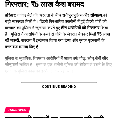
गिरफ्तार; ₹5 लाख कैश बरामद
हरिद्वार:
कांवड़ मेले की व्यस्तता के बीच
रानीपुर पुलिस और सीआईयू
को
बड़ी सफलता मिली है। टिहरी विस्थापित कॉलोनी में हुई दोहरी चोरी की
वारदात का पुलिस ने खुलासा करते हुए
तीन आरोपियों को गिरफ्तार
किया
है। पुलिस ने आरोपियों के कब्जे से चोरी के जेवरात बेचकर मिली
₹5 लाख
की नकदी
, वारदात में इस्तेमाल किया गया टैम्पो और मृतक गृहस्वामी के
दस्तावेज बरामद किए हैं।
पुलिस के मुताबिक, गिरफ्तार आरोपियों में
अक्षय उर्फ गोलू, सोनू सैनी और
सोनू शर्मा
शामिल हैं। इनमें से एक आरोपी पुलिस की चेकिंग से बचने के लिए
मृतक के पुलिस कार्ड का इस्तेमाल कर रहा था।
Table of Contents
CONTINUE READING
Haridwar News: 3 शातिर चोर गिरफ्तार; ₹5 लाख कैश बरामद
29 जुलाई की रात हुई थी चोरी
HARIDWAR
CCTV फुटेज से पुलिस को मिला सुराग