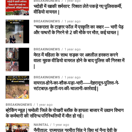
BREAKINGNEWS
1 year ago
भदोही में खाकी शर्मसार: रिश्वत लेते पकड़े गए पुलिसकर्मी,
वीडियो वायरल |
BREAKINGNEWS
1 year ago
“चकराता के टाइगर फॉल में प्रकृति का कहर — भारी पेड़
और पत्थरों के गिरने से 2 की मौके पर मौत, कई घायल |
BREAKINGNEWS
1 year ago
मेरठ में महिला के साथ सड़क पर अश्लील हरकत करने
वाला युवक वीडियो वायरल होने के बाद पुलिस की गिरफ्त में
|
BREAKINGNEWS
1 year ago
वायरल-होने-का-शौक-पड़ा-भारी-—-देहरादून-पुलिस-ने-
स्टंटबाज़-युवती-पर-की-चालानी-कार्रवाई |
BREAKINGNEWS
1 year ago
ब्रेकिंग न्यूज़ | चमोली जिले के पोखरी ब्लॉक के हापला बाजार में उद्यान विभाग
के कर्मचारी की संदिग्ध परिस्थितियों में मौत हो गई।
NAINITAL
1 year ago
नैनीताल: राज्यपाल गुरमीत सिंह ने किए मां नैना देवी के