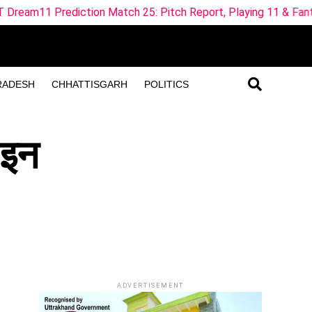
Match 25: Pitch Report, Playing 11 & Fantasy Tips
ML-W
RADESH
CHHATTISGARH
POLITICS
 इन
ADVERTISEMENT