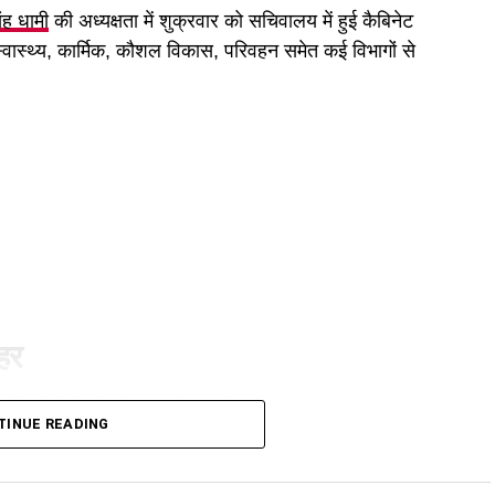
िंह धामी
की अध्यक्षता में शुक्रवार को सचिवालय में हुई कैबिनेट
 स्वास्थ्य, कार्मिक, कौशल विकास, परिवहन समेत कई विभागों से
ुहर
ी है। कैबिनेट ने गोपालन योजना में सामान्य वर्ग को भी शामिल
TINUE READING
गी और वे गाय या भैंस खरीद सकेंगे।