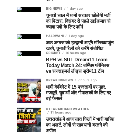
BIG NEWS
1 day ago
चुनावी साल में धामी सरकार खोलेगी भर्ती
का पिटारा, दिसंबर से पहले ढाई हजार से
ज्यादा पदों के लिए फॉर्म
HALDWANI
1 day ago
आठ अगस्त को हल्द्वानी आएंगे मल्लिकार्जुन
खरगे, चुनावी रैली को करेंगे संबोधित
CRICKET
16 hours ago
BPH vs SUL Dream11 Team
Today Match 24: बर्मिंघम फीनिक्स
vs सनराइजर्स लीड्स ड्रीम11 टीम
BREAKINGNEWS
7 hours ago
धामी कैबिनेट में 15 प्रस्तावों पर मुहर,
मजदूरों, युवाओं और गौपालकों के लिए गए
बड़े फैसले
UTTARAKHAND WEATHER
11 hours ago
उत्तराखंड में आज सात जिलों में भारी बारिश
का अलर्ट, लोगों से सावधानी बरतने की
अपील