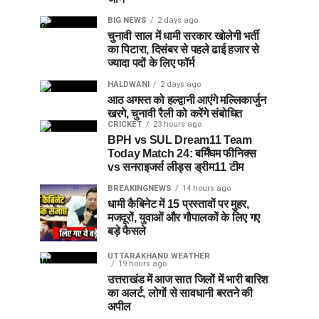
BIG NEWS
2 days ago
चुनावी साल में धामी सरकार खोलेगी भर्ती
का पिटारा, दिसंबर से पहले ढाई हजार से
ज्यादा पदों के लिए फॉर्म
HALDWANI
2 days ago
आठ अगस्त को हल्द्वानी आएंगे मल्लिकार्जुन
खरगे, चुनावी रैली को करेंगे संबोधित
CRICKET
23 hours ago
BPH vs SUL Dream11 Team
Today Match 24: बर्मिंघम फीनिक्स
vs सनराइजर्स लीड्स ड्रीम11 टीम
BREAKINGNEWS
14 hours ago
धामी कैबिनेट में 15 प्रस्तावों पर मुहर,
मजदूरों, युवाओं और गौपालकों के लिए गए
बड़े फैसले
UTTARAKHAND WEATHER
19 hours ago
उत्तराखंड में आज सात जिलों में भारी बारिश
का अलर्ट, लोगों से सावधानी बरतने की
अपील