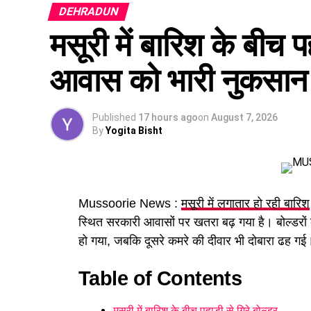
DEHRADUN
कैबिनेट ने
उत्तराखंड मजदूरी संहिता नियमावली
को म
मसूरी में बारिश के बीच प
होगा। पुरुष और महिला कर्मचारियों को समान काम 
आवास को भारी नुकसान
Published
17 hours ago
on
August 7, 2026
By
Yogita Bisht
Mussoorie News :
मसूरी में लगातार हो रही बारिश
स्थित सरकारी आवासों पर खतरा बढ़ गया है। बोल्डरों की
हो गया, जबकि दूसरे कमरे की दीवार भी दोबारा ढह गई। 
Table of Contents
पढ़े धामी कैबिनेट के प्रमुख फैसले
मसूरी में बारिश के बीच पहाड़ी से गिरे बोल्डर