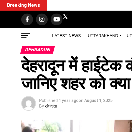
Breaking News
LATEST NEWS
UTTARAKHAND
UT
DEHRADUN
देहरादून में हाईटेक
जानिए शहर को क्या ह
Published
1 year ago
on
August 1, 2025
By
संवादाता