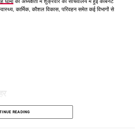
िंह धामी
की अध्यक्षता में शुक्रवार को सचिवालय में हुई कैबिनेट
 स्वास्थ्य, कार्मिक, कौशल विकास, परिवहन समेत कई विभागों से
ुहर
ी है। कैबिनेट ने गोपालन योजना में सामान्य वर्ग को भी शामिल
TINUE READING
गी और वे गाय या भैंस खरीद सकेंगे।