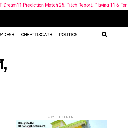
 Match 25: Pitch Report, Playing 11 & Fantasy Tips
ML-
RADESH
CHHATTISGARH
POLITICS
त,
ADVERTISEMENT