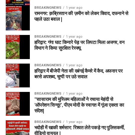
गेंदबाजी विभाग में ये खिलाड़ी शानदार प्रदर्शन कर सकते हैं।
Sunrisers Leeds Women (SUL-W)
हशमतुल्लाह शाहिदी (Hashmatullah Shahidi)
BREAKINGNEWS
1 year ago
रामनगर: क़ब्रिस्तान की ज़मीन को लेकर विवाद, दफनाने से
अजमतुल्लाह ओमरजई (Azmatullah Omarzai)
Nathan Ellis
पहले उठा बवाल |
Bryony Smith (ब्रायोनी स्मिथ)
इकराम अलीखिल (Ikram Alikhil)
Ben Dwarshuis
Phoebe Litchfield (फोबे लिचफील्ड)
BREAKINGNEWS
1 year ago
मोहम्मद नबी / सेदिकुल्लाह अटल (Sediqullah Atal)
Usman Tariq
Lauren Winfield-Hill (WK) (लॉरेन विनफील्ड – विकेटकीपर)
हरिद्वार: गंगा घाट किनारे पेड़ पर लिपटा मिला अजगर, वन
राशिद खान (Rashid Khan)
विभाग ने किया सुरक्षित रेस्क्यू
Brydon Carse
Annabel Sutherland (अनाबेल सदरलैंड)
अल्लाह गज़नफर (AM Ghazanfar)
Danielle Gibson (C) (डेनियल्स गिब्सन – कप्तान)
Best Captain and Vice Captain
BREAKINGNEWS
1 year ago
फजलहक फारूकी (Fazalhaq Farooqi)
हरिद्वार में बीजेपी नेता की दबंगई कैमरे में कैद, अफसर पर
Deepti Sharma (दीप्ति शर्मा)
बरसे अपशब्द, चुप्पी पर उठे सवाल
Choices
यामीन अहमदजई (Yamin Ahmadzai)
Jess Jonassen (जेस जोनासेन)
Darcie Carter (डार्सी कार्टर)
कप्तान (Captain)
BREAKINGNEWS
1 year ago
🌟 टॉप फैंटेसी पिक्स (Key Players to
“सासाराम की मुस्लिम महिलाओं ने रचाया मेहंदी से
Kate Cross (केट क्रॉस)
‘ऑपरेशन सिन्दूर’, पीएम मोदी के स्वागत में गूंजा एकता का
Mitchell Marsh
Must Have in Your Dream11)
संदेश|
Hannah Baker (हन्ना बेकर)
मार्श शानदार ऑलराउंडर हैं और बल्ले व गेंद दोनों से अंक दिला सकते हैं।
जब आप
IRE vs AFG Dream11 Team 2nd ODI 2026
चुन रहे
Cassidy McCarthy (कैसिडी मैकार्थी)
BREAKINGNEWS
1 year ago
भदोही में खाकी शर्मसार: रिश्वत लेते पकड़े गए पुलिसकर्मी,
हों, तो इन स्टार खिलाड़ियों को अपनी टीम में जरूर शामिल करें:
Joe Clarke
वीडियो वायरल |