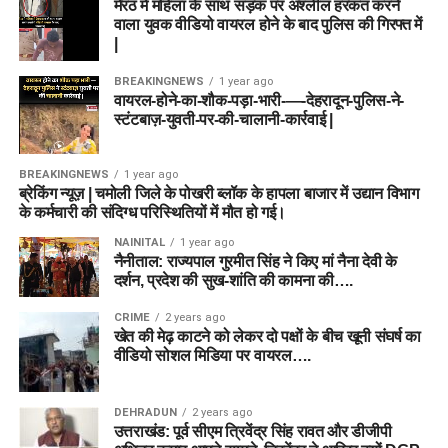
मेरठ में महिला के साथ सड़क पर अश्लील हरकत करने
Combination 2: Grand League
कप्तान (Captain):
राशिद
वाला युवक वीडियो वायरल होने के बाद पुलिस की गिरफ्त में
Ben Dwarshuis
(GL) / Mega Contest Team (रिस्की
|
खान
Usman Tariq
टीम)
BREAKINGNEWS
1 year ago
वायरल-होने-का-शौक-पड़ा-भारी-—-देहरादून-पुलिस-ने-
उप-कप्तान (Vice-Captain):
Fantasy Tips for BPH vs SUL
स्टंटबाज़-युवती-पर-की-चालानी-कार्रवाई |
Wicketkeeper:
Lauren Winfield
हैरी टेक्टर
Dream11 Team Today Match 24
Batters:
Phoebe Litchfield, Davina Perrin, Alice
BREAKINGNEWS
1 year ago
Capsey
ब्रेकिंग न्यूज़ | चमोली जिले के पोखरी ब्लॉक के हापला बाजार में उद्यान विभाग
टीम में कम से कम दो तेज गेंदबाज जरूर रखें।
के कर्मचारी की संदिग्ध परिस्थितियों में मौत हो गई।
All-Rounders:
Ellyse Perry (C), Annabel Sutherland,
📈 मैच प्रेडिक्शन (Match Winner
Deepti Sharma, Jess Jonassen, Fatima Sana
Mitchell Marsh को कप्तान बनाना सुरक्षित विकल्प हो सकता
NAINITAL
1 year ago
नैनीताल: राज्यपाल गुरमीत सिंह ने किए मां नैना देवी के
Prediction)
है।
Bowlers:
Lauren Filer (VC), Kate Cross
दर्शन, प्रदेश की सुख-शांति की कामना की….
Grand League में Usman Tariq शानदार Differential
अगर दोनों टीमों के संतुलन और अनुभव की तुलना की जाए, तो
CRIME
2 years ago
Pick साबित हो सकते हैं।
टीम विश्लेषण:
ग्रैंड लीग में बड़ा
खेत की मेढ़ काटने को लेकर दो पक्षों के बीच खूनी संघर्ष का
अफगानिस्तान (AFG)
की टीम कागजों पर ज्यादा मजबूत दिखती है। उनके
वीडियो सोशल मिडिया पर वायरल….
Ryan Rickelton शानदार फॉर्म में हैं, इसलिए उन्हें टीम से बाहर न
पास विश्व स्तरीय स्पिन गेंदबाज और विस्फोटक ऑलराउंडर मौजूद हैं।
इनाम जीतने के लिए यह टीम
रखें।
हालांकि, आयरलैंड (IRE) अपने घरेलू परिस्थितियों का पूरा फायदा उठाकर
बेहतरीन संतुलन प्रदान करती
अफगानिस्तान को कड़ी टक्कर दे सकती है।
DEHRADUN
2 years ago
Joe Clarke Powerplay में तेजी से रन बना सकते हैं।
है। इसमें लॉरेन फाइलर को
उत्तराखंड: पूर्व सीएम त्रिवेंद्र सिंह रावत और डीजीपी