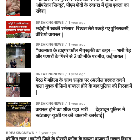
‘ऑपरेशन सिन्दूर’, पीएम मोदी के स्वागत में गूंजा एकता का
संदेश|
BREAKINGNEWS
1 year ago
भदोही में खाकी शर्मसार: रिश्वत लेते पकड़े गए पुलिसकर्मी,
वीडियो वायरल |
BREAKINGNEWS
1 year ago
“चकराता के टाइगर फॉल में प्रकृति का कहर — भारी पेड़
और पत्थरों के गिरने से 2 की मौके पर मौत, कई घायल |
BREAKINGNEWS
1 year ago
मेरठ में महिला के साथ सड़क पर अश्लील हरकत करने
वाला युवक वीडियो वायरल होने के बाद पुलिस की गिरफ्त में
|
BREAKINGNEWS
1 year ago
वायरल-होने-का-शौक-पड़ा-भारी-—-देहरादून-पुलिस-ने-
स्टंटबाज़-युवती-पर-की-चालानी-कार्रवाई |
BREAKINGNEWS
1 year ago
ब्रेकिंग न्यूज़ | चमोली जिले के पोखरी ब्लॉक के हापला बाजार में उद्यान विभाग