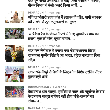
देहरादून समेत उत्तराखंड के कई जिलों में आज भी बारिश,
मौसम विभाग ने येलो अलर्ट किया जारी….
उत्तर:
Mitchell Marsh सबसे सुरक्षित कप्तान विकल्प हैं, जबकि Joe
डिस्क्लेमर (Disclaimer):
यह फैंटेसी टीम लेखक के व्यक्तिगत विश्लेषण,
Frequently Asked Questions
Clarke भी बेहतरीन विकल्प हो सकते हैं।
आंकड़ों और समझ पर आधारित है। फैंटेसी खेलों में वित्तीय जोखिम शामिल
DEHRADUN
1 year ago
अंकिता भंडारी हत्याकांड में इंसाफ की जीत, धामी सरकार
होता है। अपनी टीम बनाते समय अपने विवेक का उपयोग करें और जिम्मेदारी
(FAQs)
की सख्ती से टूटा रसूखदारों का गुरूर…
Q2. BPH vs SUL मैच कब खेला जाएगा?
से खेलें।
DEHRADUN
1 year ago
Q1. BPH-W vs SUL-W Match 24 कब
उत्तर:
यह मुकाबला 7 अगस्त 2026 को रात 11:00 बजे (IST) खेला
ऋषिकेश रेंज के जंगल में पत्ते लेने गए युवकों पर बाघ का
LNS vs ML Dream11 Team Prediction Match 23: Playing
हमला, एक की मौत, दूसरा घायल….
जाएगा।
और कहाँ खेला जाएगा?
XI, Pitch Report & Fantasy Tips in Hindi
LNS-W vs ML-W Dream11 Prediction Match 23: Pitch
DEHRADUN
1 year ago
Q3. BPH vs SUL मैच कहां खेला जाएगा?
राजभवन नैनीताल में मनाया गया गोवा स्थापना दिवस,
उत्तर:
यह मुकाबला 7 अगस्त 2026 को भारतीय समय अनुसार शाम 7:30
Report, Playing 11 & Fantasy Tips
राज्यपाल गुरमीत सिंह ने एक भारत, श्रेष्ठ भारत का दिया
बजे बर्मिंघम के Edgbaston स्टेडियम में खेला जाएगा।
संदेश….
उत्तर:
मुकाबला Edgbaston, Birmingham में खेला जाएगा।
Q2. Dream11 पर आज के मैच के लिए सबसे
DEHRADUN
1 year ago
Q4. BPH vs SUL Dream11 Vice
उत्तराखंड में पूर्व सैनिकों के लिए बनेगा विशेष ट्रेनिंग सेंटर:
बेस्ट कप्तान कौन है?
मुख्यमंत्री धामी
Captain कौन हो सकता है?
उत्तर:
Annabel Sutherland और Ellyse Perry फैंटेसी टीम के लिए
RUDRAPRAYAG
1 year ago
उत्तर:
Ryan Rickelton और Usman Tariq उपकप्तान के लिए अच्छे
केदारनाथ धाम यात्रा: सूर्योदय से पहले और सूर्यास्त के बाद
कप्तान के सबसे सुरक्षित और बेहतरीन विकल्प हैं।
केदारनाथ यात्रा मार्ग पर नहीं होगा घोड़े-खच्चरों का
विकल्प हैं।
संचालन….
Q3. एजबेस्टन की पिच का औसत स्कोर क्या
Q5. BPH vs SUL मैच की लाइव स्ट्रीमिंग
NAINITAL
1 year ago