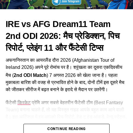
Birmingham Phoenix vs
Birmingham Phoenix Women (BPH-W)
Sunrisers Leeds Match Details
Sunrisers Leeds Women (SUL-W)
IRE vs AFG Dream11 Team
मैच
Birmingham Phoenix vs
2nd ODI 2026: मैच प्रेडिक्शन, पिच
BPH-W vs SUL-W Probable Playing XI (संभावित प्लेइंग
Sunrisers Leeds
11)
टूर्नामेंट
The Hundred Men’s
रिपोर्ट, प्लेइंग 11 और फैंटेसी टिप्स
Competition 2026
Birmingham Phoenix Women (BPH-W)
अफगानिस्तान का आयरलैंड दौरा 2026 (Afghanistan Tour of
मैच नंबर
24
Sunrisers Leeds Women (SUL-W)
Ireland 2026) अपने पूरे रोमांच पर है। श्रृंखला का दूसरा एकदिवसीय
तारीख
7 अगस्त 2026
मैच (
2nd ODI Match
) 7 अगस्त 2026 को खेला जाना है।
पहला
Head to Head Record (आमने-सामने के आंकड़े)
समय
रात 11:00 बजे IST
मुकाबला बारिश की वजह से प्रभावित होने के बाद, दोनों टीमें इस दूसरे मैच
Top Picks for Dream11 Team (फैंटेसी टीम के लिए टॉप
को जीतकर सीरीज में बढ़त बनाने के इरादे से मैदान पर उतरेंगी।
मैदान
Edgbaston, Birmingham
पिक्स)
लाइव स्ट्रीमिंग
JioHotstar
फैंटेसी
क्रिकेट
प्रेमि अगर सबसे बेहतरीन फैंटेसी टीम (Best Fantasy
1. Annabel Sutherland (SUL-W)
Team) बनाना चाहते हैं, तो यह विस्तृत गाइड आपके बहुत काम आने वाली
2. Ellyse Perry (BPH-W)
है। इस आर्टिकल में हम आपको पिच रिपोर्ट, हेड टू हेड आंकड़े, वेन्यू स्टैट्स,
BPH vs SUL Dream11 Team
प्लेइंग 11 और टॉप कैप्टन/वाइस-कैप्टन चॉइस के बारे में पूरी सटीक
3. Deepti Sharma (SUL-W)
CONTINUE READING
जानकारी देंगे।