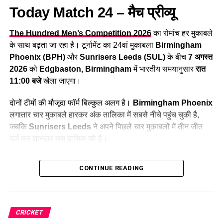
सूर्यकुमार यादव (कप्तान)
Today Match 24 – मैच प्रीव्यू
हार्दिक पांड्या
The Hundred Men’s Competition 2026
का रोमांच हर मुकाबले
शिवम दुबे
के साथ बढ़ता जा रहा है। टूर्नामेंट का 24वां मुकाबला
Birmingham
रिंकू सिंह
Phoenix (BPH)
और
Sunrisers Leeds (SUL)
के बीच
7 अगस्त
अक्षर पटेल / कुलदीप यादव
2026
को
Edgbaston, Birmingham
में भारतीय समयानुसार
रात
11:00 बजे
खेला जाएगा।
जसप्रीत बुमराह
अर्शदीप सिंह
दोनों टीमों की मौजूदा फॉर्म बिल्कुल अलग है।
Birmingham Phoenix
लगातार चार मुकाबले हारकर अंक तालिका में सबसे नीचे पहुंच चुकी है,
वरुण चक्रवर्ती
जबकि
Sunrisers Leeds
ने अपने पिछले चार मुकाबलों में तीन जीत
दर्ज कर शानदार लय हासिल की है।
आंकड़ों की नजर से (Did You Know)
यदि आप बेस्ट फैंटेसी टीम बनाना चाहते हैं, तो यह आर्टिकल आपके लिए पूरी
CONTINUE READING
रिंकू सिंह के टी20I करियर के
35.8% रन
19वें और 20वें ओवर
जानकारी लेकर आया है। यहां आपको मैच डिटेल्स, संभावित प्लेइंग-11,
में आए हैं।
पिच रिपोर्ट, मौसम, कप्तान-उपकप्तान विकल्प, टॉप फैंटेसी पिक्स और
Dream11
टीम मिलेगी।
संजू सैमसन का प्रदर्शन दो अलग-अलग तस्वीरें दिखाता है।
CRICKET
2024 में 180+ स्ट्राइक रेट, जबकि 2025 में संघर्ष। 2026 में
Table of Contents