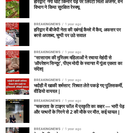
अजमतुल्लाह ओमरजई
Wicketkeeper:
Lauren Winfield
हरिद्वार: गंगा घाट किनारे पेड़ पर लिपटा मिला अजगर, वन
Joe Clarke
विभाग ने किया सुरक्षित रेस्क्यू
Batters:
Phoebe Litchfield, Alice Capsey, Tammy
Ryan Rickelton (VC)
Beaumont
उप-कप्तान (Vice-Captain):
Donovan Ferreira
BREAKINGNEWS
1 year ago
राशिद खान
All-Rounders:
Annabel Sutherland (C), Ellyse Perry,
हरिद्वार में बीजेपी नेता की दबंगई कैमरे में कैद, अफसर पर
Batters
बरसे अपशब्द, चुप्पी पर उठे सवाल
Deepti Sharma (VC), Emma Lamb, Danielle Gibson
Bowlers:
Alana King, Hannah Baker
Harry Brook
💣 कॉम्बिनेशन 2: Grand League /
BREAKINGNEWS
1 year ago
“सासाराम की मुस्लिम महिलाओं ने रचाया मेहंदी से
All-rounders
Mega Contest (हाई रिस्क – हाई रीवर्ड)
टीम विश्लेषण:
यह टीम स्मॉल
‘ऑपरेशन सिन्दूर’, पीएम मोदी के स्वागत में गूंजा एकता का
संदेश|
लीग और 3-4 मेंबर्स वाले
Mitchell Marsh (C)
विकेटकीपर (WK):
रहमानुल्लाह गुरबाज़
BREAKINGNEWS
1 year ago
कॉन्टेस्ट के लिए बेस्ट है। इसमें
Mitchell Owen
भदोही में खाकी शर्मसार: रिश्वत लेते पकड़े गए पुलिसकर्मी,
बल्लेबाज (BAT):
हैरी टेक्टर (VC), एंड्रयू बालबर्नी, रहमत शाह
वीडियो वायरल |
ऑलराउंडर्स पर पूरा फोकस रखा
Rehan Ahmed
ऑलराउंडर (ALL):
अजमतुल्लाह ओमरजई, कर्टिस कैंपर, एंडी
BREAKINGNEWS
1 year ago
गया है जो फैंटेसी प्वॉइंट्स की
मैकब्राइन
“चकराता के टाइगर फॉल में प्रकृति का कहर — भारी पेड़
Bowlers
गारंटी देते हैं।
और पत्थरों के गिरने से 2 की मौके पर मौत, कई घायल |
गेंदबाज (BOWL):
राशिद खान (C), फजलहक फारूकी, मार्क
अडायर, अल्लाह गज़नफर
Nathan Ellis
BREAKINGNEWS
1 year ago
Brydon Carse