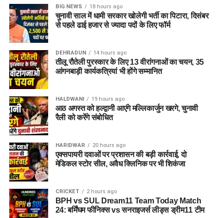
Matthew Potts
BIG NEWS
18 hours ago
(BPH-W)
कर्टिस कैंपर (Curtis Campher)
चुनावी साल में धामी सरकार खोलेगी भर्ती का पिटारा, दिसंबर
Nathan Ellis
से पहले ढाई हजार से ज्यादा पदों के लिए फॉर्म
जॉर्ज डॉकरेल (George Dockrell)
Reece Topley
Tammy Beaumont (टैमी ब्यूमोंट)
एंडी मैकब्राइन (Andy McBrine)
Abrar Ahmed
Davina Perrin (डेविना पेरिन)
DEHRADUN
14 hours ago
तीलू रौतेली पुरस्कार के लिए 13 वीरांगनाओं का चयन, 35
मार्क अडायर (Mark Adair)
Alice Capsey (एलिस कैप्सी)
आंगनबाड़ी कार्यकत्रियां भी होंगे सम्मानित
Top Run Scorers Prediction
केड कारमाइकल (Cade Carmichael)
Ellyse Perry (C) (एलीस पेरी – कप्तान)
गेविन होए (Gavin Hoey)
HALDWANI
19 hours ago
इन बल्लेबाजों से बड़ी पारी की उम्मीद की जा सकती है।
Emma Lamb (एम्मा लैंब)
आठ अगस्त को हल्द्वानी आएंगे मल्लिकार्जुन खरगे, चुनावी
लिआउम मैक्कार्थी (Liam McCarthy)
रैली को करेंगे संबोधित
Annerie Dercksen (ऐनेरी डर्कसेन)
Mitchell Marsh
Jemima Spence (WK) (जेमिमा स्पेंस – विकेटकीपर)
🇦🇫 अफगानिस्तान (Afghanistan
Joe Clarke
HARIDWAR
20 hours ago
Fatima Sana (फातिमा सना)
एक्सपायरी दवाओं पर प्रशासन की बड़ी कार्रवाई, दो
Probable Playing 11):
Ryan Rickelton
मेडिकल स्टोर सील, अवैध क्लिनिक पर भी शिकंजा
Alana King (अलाना किंग)
Harry Brook
रहमानुल्लाह गुरबाज़ (विकेटकीपर / Rahmanullah Gurbaz)
Linsey Smith (लिंसी स्मिथ)
CRICKET
2 hours ago
इब्राहिम जादरान (Ibrahim Zadran)
Top Wicket Takers Prediction
BPH vs SUL Dream11 Team Today Match
Lauren Filer (लॉरेन फाइलर)
24: बर्मिंघम फीनिक्स vs सनराइजर्स लीड्स ड्रीम11 टीम
रहमत शाह (कप्तान / Rahmat Shah)