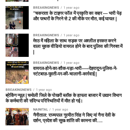
Head to Head Record (आमने-
रहमानुल्लाह गुरबाज़ (AFG):
सलामी बल्लेबाज और विकेटकीपर।
ओपनिंग बल्लेबाज होने के कारण बड़ी पारी खेलने की क्षमता रखते हैं।
BREAKINGNEWS
1 year ago
“चकराता के टाइगर फॉल में प्रकृति का कहर — भारी पेड़
सामने के आंकड़े)
पावरप्ले का पूरा फायदा उठाते हैं और अगर फॉर्म में हों तो अकेले दम
और पत्थरों के गिरने से 2 की मौके पर मौत, कई घायल |
पर बड़ा स्कोर खड़ा कर सकते हैं।
उपकप्तान (Vice Captain)
द हंड्रेड विमेन टूर्नामेंट के इतिहास में इन दोनों टीमों के बीच अब तक
5
राशिद खान (AFG):
दुनिया के सबसे घातक लेग स्पिनरों में से
BREAKINGNEWS
1 year ago
मुकाबले
खेले गए हैं:
एक। आयरलैंड के बल्लेबाजों को इनकी गेंदों को पढ़ने में अक्सर
Ryan Rickelton
मेरठ में महिला के साथ सड़क पर अश्लील हरकत करने
दिक्कत आती है। इसके अलावा, निचले क्रम में ताबड़तोड़
वाला युवक वीडियो वायरल होने के बाद पुलिस की गिरफ्त में
Usman Tariq
Sunrisers Leeds Women (SUL-W) जीत:
3
|
बल्लेबाजी भी कर सकते हैं।
Birmingham Phoenix Women (BPH-W) जीत:
2
हैरी टेक्टर (IRE):
आयरलैंड के मध्यक्रम के सबसे मजबूत
BREAKINGNEWS
1 year ago
Top Fantasy Picks
वायरल-होने-का-शौक-पड़ा-भारी-—-देहरादून-पुलिस-ने-
बल्लेबाज। वनडे प्रारूप में इनका औसत और स्ट्राइक रेट
कोई परिणाम नहीं (No Result):
0
स्टंटबाज़-युवती-पर-की-चालानी-कार्रवाई |
बेहतरीन रहता है।
खिलाड़ी
भूमिका
हेड-टू-हेड आंकड़ों में सनराइजर्स लीड्स का पलड़ा थोड़ा भारी नजर आता
अजमतुल्लाह ओमरजई (AFG):
एक प्रीमियम ऑलराउंडर। यह
है।
BREAKINGNEWS
1 year ago
Mitchell Marsh
All-rounder
खिलाड़ी आपको बैटिंग और नई गेंद से बॉलिंग दोनों विभागों में भरपूर
ब्रेकिंग न्यूज़ | चमोली जिले के पोखरी ब्लॉक के हापला बाजार में उद्यान विभाग
फैंटेसी पॉइंट्स दिला सकता है।
Ryan Rickelton
Wicketkeeper
के कर्मचारी की संदिग्ध परिस्थितियों में मौत हो गई।
Top Picks for Dream11 Team
NAINITAL
1 year ago
कर्टिस कैंपर (IRE):
आयरलैंड के ऑलराउंडर जो अपनी सीम
Joe Clarke
Wicketkeeper/Batter
नैनीताल: राज्यपाल गुरमीत सिंह ने किए मां नैना देवी के
(फैंटेसी टीम के लिए टॉप पिक्स)
बॉलिंग से विकेट निकालते हैं और दबाव की स्थिति में रन बनाना
Usman Tariq
Bowler
दर्शन, प्रदेश की सुख-शांति की कामना की….
अच्छी तरह जानते हैं।
Ben Dwarshuis
Bowler