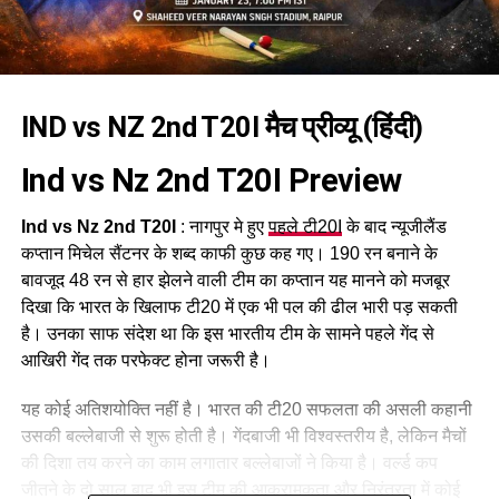
IND vs NZ 2nd T20I मैच प्रीव्यू (हिंदी)
Ind vs Nz 2nd T20I
Preview
Ind vs Nz 2nd T20I
: नागपुर मे हुए
पहले टी20I
के बाद न्यूजीलैंड
कप्तान मिचेल सैंटनर के शब्द काफी कुछ कह गए। 190 रन बनाने के
बावजूद 48 रन से हार झेलने वाली टीम का कप्तान यह मानने को मजबूर
दिखा कि भारत के खिलाफ टी20 में एक भी पल की ढील भारी पड़ सकती
है। उनका साफ संदेश था कि इस भारतीय टीम के सामने पहले गेंद से
आखिरी गेंद तक परफेक्ट होना जरूरी है।
यह कोई अतिशयोक्ति नहीं है। भारत की टी20 सफलता की असली कहानी
उसकी बल्लेबाजी से शुरू होती है। गेंदबाजी भी विश्वस्तरीय है, लेकिन मैचों
की दिशा तय करने का काम लगातार बल्लेबाजों ने किया है। वर्ल्ड कप
जीतने के दो साल बाद भी इस टीम की आक्रामकता और निरंतरता में कोई