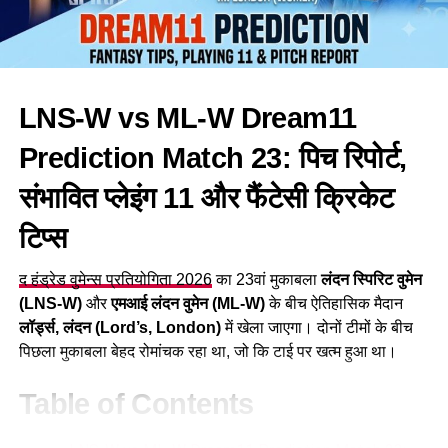
4. LNS vs ML Probable Playing 11 (संभावित प्लेइंग
भारत:
इलेवन)
London Spirit (LNS) Probable Playing XI:
सूर्यकुमार यादव
LNS-W vs ML-W Dream11
MI London (ML) Probable Playing XI:
जसप्रीत बुमराह
Prediction Match 23: पिच रिपोर्ट,
हार्दिक पांड्या
5. Top Players to Pick in Dream11 (ज़रूरी खिलाड़ी)
न्यूज़ीलैंड:
संभावित प्लेइंग 11 और फैंटेसी क्रिकेट
🏏 Top Batters & All-rounders (सर्वश्रेष्ठ
बल्लेबाज और ऑलराउंडर)
टिप्स
डेवोन कॉनवे
🎳 Top Bowlers (सर्वश्रेष्ठ गेंदबाज)
मिचेल सैंटनर
द हंड्रेड वुमेन्स प्रतियोगिता 2026
का 23वां मुकाबला
लंदन स्पिरिट वुमेन
(LNS-W)
और
एमआई लंदन वुमेन (ML-W)
के बीच ऐतिहासिक मैदान
लॉकी फर्ग्यूसन
6. LNS vs ML Dream11 Team Prediction (बेस्ट फैंटेसी
लॉर्ड्स, लंदन (Lord’s, London)
में खेला जाएगा। दोनों टीमों के बीच
टीमें)
पिछला मुकाबला बेहद रोमांचक रहा था, जो कि टाई पर खत्म हुआ था।
कप्तानों की रणनीति
Option 1: Small League / Head-to-Head
Table of Contents
Team (सुरक्षित टीम)
पावरप्ले में दोनों कप्तान आक्रामक रणनीति अपना सकते हैं। भारत तेज़
शुरुआत पर ध्यान देगा, जबकि न्यूज़ीलैंड विकेट निकालकर दबाव बनाना
Option 2: Grand League / Mega Contest