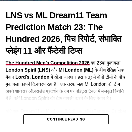
आज विशाखापत्तनम में मौसम पूरी तरह साफ रहने की उम्मीद है। बारिश की
LNS vs ML Dream11 Team
कोई संभावना नहीं है, यानी फैंस और Dream11 यूज़र्स को पूरा 40 ओवर
का मुकाबला देखने को मिलेगा।
Prediction Match 23: The
Hundred 2026, पिच रिपोर्ट, संभावित
भारत की टीम विश्लेषण
प्लेइंग 11 और फैंटेसी टिप्स
भारतीय टीम इस समय जबरदस्त फॉर्म में है। कप्तान सूर्यकुमार यादव की
आक्रामक बल्लेबाज़ी टीम की सबसे बड़ी ताकत है।
The Hundred Men’s Competition 2026
का 23वां मुकाबला
London Spirit (LNS)
और
MI London (ML)
के बीच ऐतिहासिक
गेंदबाज़ी में जसप्रीत बुमराह और वरुण चक्रवर्ती विपक्षी बल्लेबाज़ों के लिए
मैदान
Lord’s, London
में खेला जाएगा। इस सत्र में दोनों टीमों के बीच
सिरदर्द बने हुए हैं। घरेलू दर्शकों का समर्थन भारत को अतिरिक्त बढ़त
मुकाबला काफी दिलचस्प रहा है। एक तरफ जहां MI London की टीम
दिलाता है।
अपने शानदार ऑलराउंड प्रदर्शन के दम पर पॉइंट्स टेबल में मजबूत स्थिति
में है, वहीं London Spirit की टीम वापसी करने के लिए बेताब है।
न्यूज़ीलैंड की टीम विश्लेषण
यदि आप Dream11 या किसी अन्य फैंटेसी प्लेटफॉर्म (Fantasy
Cricket
Platforms) पर अपनी टीम बनाकर बड़ा इनाम जीतना चाहते हैं, तो यह
CONTINUE READING
न्यूज़ीलैंड की टीम अनुभव और युवा खिलाड़ियों का संतुलित मिश्रण है।
लेख आपके लिए बेहद मददगार साबित होगा। इस आर्टिकल में हम आपको
कप्तान मिचेल सैंटनर अपनी ऑलराउंड क्षमता से टीम को संभालते हैं।