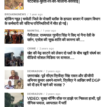
स्टंटबाज़-युवती-पर-की-चालानी-कार्रवाई |
होने वाला है। फैंटेसी
क्रिकेट
में सफलता पाने के लिए केवल प्रसिद्ध
MO vs WEF Dream11 Prediction Match 21: Pitch Report,
व्यक्तिगत समझ, आंकड़ों और विश्लेषण पर आधारित है। अपनी फैंटेसी टीम
खिलाड़ियों के नाम पर न जाएं, बल्कि टॉस के बाद पिच की स्थिति और प्लेइंग
Playing 11, Fantasy Cricket Tips & Team
बनाते समय खेल के जोखिमों का ध्यान रखें और अपने विवेक का प्रयोग
11 के आधार पर अपनी फाइनल टीम में बदलाव अवश्य करें। उम्मीद है कि
BREAKINGNEWS
1 year ago
करें।
यह गहन विश्लेषण आपको Dream11 और अन्य फैंटेसी प्लेटफॉर्म्स पर टॉप
ब्रेकिंग न्यूज़ | चमोली जिले के पोखरी ब्लॉक के हापला बाजार में उद्यान विभाग
के कर्मचारी की संदिग्ध परिस्थितियों में मौत हो गई।
रैंक हासिल करने में मदद करेगा!
LNS-W vs ML-W Dream11 Prediction Match 23: Pitch
NAINITAL
1 year ago
Report, Playing 11 & Fantasy Tips
Women’s Hundred League 2026 Schedule: यहाँ देखें पूरा
नैनीताल: राज्यपाल गुरमीत सिंह ने किए मां नैना देवी के
TRT vs BPH Dream11 Prediction Match 22: Playing 11,
दर्शन, प्रदेश की सुख-शांति की कामना की….
शेड्यूल, टीमें और नया फॉर्मेट
Pitch Report & Fantasy Team Tips
SUL-W vs LNS-W Dream11 Prediction Match 20: Pitch
CRIME
2 years ago
Report, Playing 11, Fantasy Cricket Tips & Team Guide
खेत की मेढ़ काटने को लेकर दो पक्षों के बीच खूनी संघर्ष का
वीडियो सोशल मिडिया पर वायरल….
DEHRADUN
2 years ago
उत्तराखंड: पूर्व सीएम त्रिवेंद्र सिंह रावत और डीजीपी
अभिनव कुमार आमने-सामने, त्रिवेंद्र ने आखिर क्यों DGP
को दी हद में रहने की सलाह ?
DEHRADUN
2 years ago
VIDEO: सुबह मॉर्निंग वॉक पर हाइवे पर निकला हाथी, पूर्व
सैनिक घयाल, अस्पताल में भर्ती