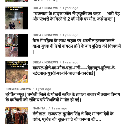
BREAKINGNEWS
1 year ago
“चकराता के टाइगर फॉल में प्रकृति का कहर — भारी पेड़
और पत्थरों के गिरने से 2 की मौके पर मौत, कई घायल |
BREAKINGNEWS
1 year ago
मेरठ में महिला के साथ सड़क पर अश्लील हरकत करने
वाला युवक वीडियो वायरल होने के बाद पुलिस की गिरफ्त में
|
BREAKINGNEWS
1 year ago
वायरल-होने-का-शौक-पड़ा-भारी-—-देहरादून-पुलिस-ने-
स्टंटबाज़-युवती-पर-की-चालानी-कार्रवाई |
BREAKINGNEWS
1 year ago
ब्रेकिंग न्यूज़ | चमोली जिले के पोखरी ब्लॉक के हापला बाजार में उद्यान विभाग
के कर्मचारी की संदिग्ध परिस्थितियों में मौत हो गई।
NAINITAL
1 year ago
नैनीताल: राज्यपाल गुरमीत सिंह ने किए मां नैना देवी के
दर्शन, प्रदेश की सुख-शांति की कामना की….