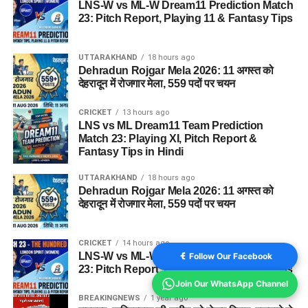
LNS-W vs ML-W Dream11 Prediction Match
23: Pitch Report, Playing 11 & Fantasy Tips
UTTARAKHAND
18 hours ago
Dehradun Rojgar Mela 2026: 11 अगस्त को
देहरादून में रोजगार मेला, 559 पदों पर चयन
CRICKET
13 hours ago
LNS vs ML Dream11 Team Prediction
Match 23: Playing XI, Pitch Report &
Fantasy Tips in Hindi
UTTARAKHAND
18 hours ago
Dehradun Rojgar Mela 2026: 11 अगस्त को
देहरादून में रोजगार मेला, 559 पदों पर चयन
CRICKET
14 hours ago
LNS-W vs ML-W Dream11 Prediction Match
Follow Our Facebook
23: Pitch Report, Playing 11 & Fantasy Tips
Join Our WhatsApp Channel
BREAKINGNEWS
1 year ago