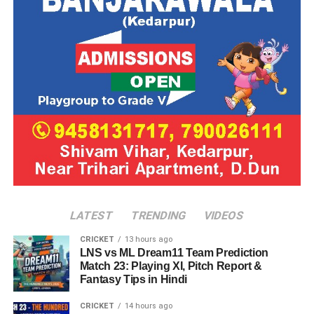
LATEST
TRENDING
VIDEOS
CRICKET
13 hours ago
LNS vs ML Dream11 Team Prediction
Match 23: Playing XI, Pitch Report &
Fantasy Tips in Hindi
CRICKET
14 hours ago