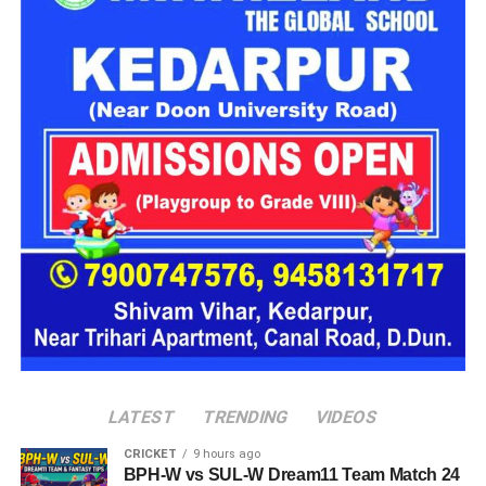
बर्मिंघम का
Edgbaston
मैदान पारंपरिक रूप से एक संतुलित पिच पेश
सुनहरा मौका रहेगा।
Weather Report (मौसम का हाल)
ग्रैंड लीग लॉजिक:
यदि भारत
करता है। यहाँ बल्लेबाजों और गेंदबाजों दोनों के लिए पर्याप्त अवसर होते हैं:
बल्लेबाज (Batters):
जो बल्लेबाज शुरुआती 15-20 गेंदें ध्यान
पहले गेंदबाजी करता है, तो रेणुका
3. Head to Head Record (आमने-सामने के आंकड़े)
से खेल लेते हैं, उनके लिए बाद में रन बनाना काफी आसान हो जाता
पेसर्स को मदद:
मैच के शुरुआती चरणों में तेज गेंदबाजों को नई गेंद
सिंह ठाकुर और अरुंधति रेड्डी
है। गेंद बल्ले पर अच्छी तरह आती है।
4. LNS vs ML Probable Playing 11 (संभावित प्लेइंग
से स्विंग और उछाल मिलता है।
इलेवन)
शुरुआती विकेट चटका सकती
स्पिनर्स (Spinners):
मैच के मध्य ओवरों (Middle Overs) में
बल्लेबाजी के अनुकूल:
एक बार सेट हो जाने के बाद, बल्लेबाज
पिच थोड़ी धीमी हो सकती है, जिससे स्पिन गेंदबाजों को थोड़ी ग्रिप
हैं। ऐसे में रेणुका को उप-कप्तान
London Spirit (LNS) Probable Playing XI:
आसानी से बड़े शॉट्स खेल सकते हैं।
और टर्न मिल सकती है।
और लक्ष्य का पीछा करते हुए
MI London (ML) Probable Playing XI:
टॉस का महत्व:
द हंड्रेड के मैचों में इस मैदान पर बाद में बल्लेबाजी
औसत पहली पारी का स्कोर:
240 से 270 रन।
करने वाली टीमों को अधिक सफलता मिली है। चेज़िंग का रिकॉर्ड
शेफाली वर्मा को कप्तान बनाना
5. Top Players to Pick in Dream11 (ज़रूरी खिलाड़ी)
यहाँ 100% रहा है।
टॉस का असर:
टॉस जीतने वाली टीम मौसम के मिजाज को देखते
एक मास्टरस्ट्रोक साबित हो
हुए पहले गेंदबाजी करना पसंद कर सकती है ताकि नमी का फायदा
औसत स्कोर:
पहली पारी का औसत स्कोर 125 से 135 रनों के
🏏 Top Batters & All-rounders (सर्वश्रेष्ठ
सकता है।
उठाया जा सके।
बीच रहता है। 135+ का स्कोर डिफेंड करने योग्य माना जाता है।
बल्लेबाज और ऑलराउंडर)
🎳 Top Bowlers (सर्वश्रेष्ठ गेंदबाज)
मौसम का पूर्वानुमान (Weather Forecast)
🌦️ मौसम का हाल (Weather Report)
कप्तान और उप-कप्तान के लिए बेस्ट
LATEST
TRENDING
VIDEOS
7 अगस्त को बर्मिंघम में मौसम काफी सुहावना रहने की उम्मीद है। तापमान
6. LNS vs ML Dream11 Team Prediction (बेस्ट फैंटेसी
मगरामासन (आयरलैंड) में मैच के दिन आसमान में बादल छाए रहने (Cloudy
विकल्प (C/VC Choice)
लगभग
23°C
रहेगा और हल्के बादल छाए रह सकते हैं। बारिश की संभावना
टीमें)
conditions) का अनुमान है। तापमान 16°C से 21°C के आसपास रहने
CRICKET
9 hours ago
न के बराबर है, जिससे प्रशंसकों को बिना किसी रुकावट के पूरा 100 गेंदों
BPH-W vs SUL-W Dream11 Team Match 24
की संभावना है। ओवरकास्ट कंडीशंस (Overcast Conditions) के