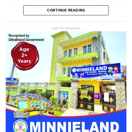
क्योंकि भारत की जीत की
यदि आप Dream11 या किसी अन्य फैंटेसी प्लेटफॉर्म (Fantasy
Cricket
मैच
Birmingham Phoenix Women
Platforms) पर अपनी टीम बनाकर बड़ा इनाम जीतना चाहते हैं, तो यह
स्थान
ब्रीडी क्रिकेट क्लब
, मगरामासन
CONTINUE READING
संभावना 95% से अधिक है।
vs Sunrisers Leeds Women
(Bready Cricket Club)
लेख आपके लिए बेहद मददगार साबित होगा। इस आर्टिकल में हम आपको
(Match 24)
LNS vs ML Dream11 Team Match 23
से जुड़ी हर छोटी-बड़ी
लाइव स्ट्रीमिंग
फैनकोड (FanCode App &
ADVERTISEMENT
जानकारी जैसे Pitch Report, Head to Head, Key Players,
तारीख और समय
7 अगस्त 2026, शाम 7:30 बजे
Website)
विकल्प 2: ग्रैंड लीग / मेगा कॉन्टेस्ट टीम
Toss Prediction और
Best Dream11 Combinations
विस्तृत
(IST)
(Grand League / Mega Team)
रूप से प्रदान कर रहे हैं।
स्थान
Edgbaston, Birmingham
🏟️ पिच रिपोर्ट (Bready Cricket
लाइव स्ट्रीमिंग
JioHotstar / FanCode /
ECB
यदि आप करोड़ों रुपये वाले मेगा कॉन्टेस्ट में हिस्सा ले रहे हैं, तो आपको
Table of Contents
Official
थोड़ा जोखिम उठाना होगा। यहाँ एक अलग कॉम्बिनेशन दिया गया है:
Club Pitch Report)
LNS vs ML Dream11 Team Prediction Match 23:
विकेटकीपर:
ऋचा घोष
ब्रीडी क्रिकेट क्लब, मगरामासन की पिच पारंपरिक रूप से तेज गेंदबाजों
The Hundred 2026, पिच रिपोर्ट, संभावित प्लेइंग 11 और
Pitch Report: एजबेस्टन की पिच
और बल्लेबाजों दोनों के लिए संतुलित मानी जाती है। आयरलैंड के मौसम
फैंटेसी टिप्स
बल्लेबाज:
स्मृति मंधाना, शेफाली वर्मा (कप्तान), जेमिमा रोड्रिग्स,
और परिस्थितियों को देखते हुए शुरुआती ओवरों में तेज गेंदबाजों को अच्छी
फेबे मोल्केनबोएर
रिपोर्ट और मौसम का हाल
1. LNS vs ML Match Details (मैच की जानकारी)
स्विंग और अतिरिक्त उछाल (Seam and Bounce) मिलने की पूरी
ऑलराउंडर्स:
दीप्ति शर्मा, रोबिन रीके
संभावना रहती है।
2. Lord’s Pitch Report Today (पिच रिपोर्ट और मौसम का
एजबेस्टन की पिच का व्यवहार (Pitch
हाल)
गेंदबाज:
रेणुका सिंह ठाकुर (उप-कप्तान), अरुंधति रेड्डी, कैरोलिन
Behaviour)
तेज गेंदबाज (Pacers):
मैच की शुरुआत में नई गेंद से स्विंग
डी लांगे, श्रेयंका पाटिल
Pitch Report (पिच रिपोर्ट)
मिलेगी। पहले 10 ओवर में गेंदबाजों के पास विकेट निकालने का