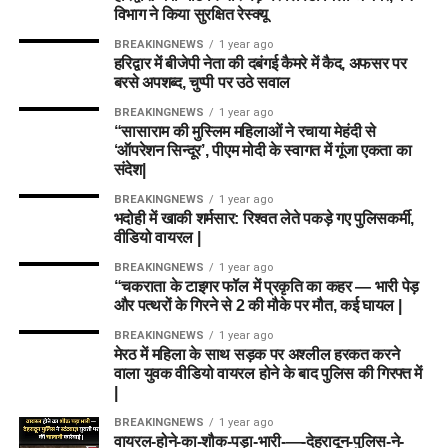
6. LNS vs ML Dream11 Team
विभाग ने किया सुरक्षित रेस्क्यू
Batters:
Phoebe Litchfield, Alice Capsey, Tammy
Prediction (बेस्ट फैंटेसी टीमें)
Beaumont
उप-कप्तान (Vice-Captain):
BREAKINGNEWS
1 year ago
हरिद्वार में बीजेपी नेता की दबंगई कैमरे में कैद, अफसर पर
राशिद खान
All-Rounders:
Annabel Sutherland (C), Ellyse Perry,
बरसे अपशब्द, चुप्पी पर उठे सवाल
Option 1: Small League / Head-to-
Deepti Sharma (VC), Emma Lamb, Danielle Gibson
BREAKINGNEWS
1 year ago
Head Team (सुरक्षित टीम)
“सासाराम की मुस्लिम महिलाओं ने रचाया मेहंदी से
Bowlers:
Alana King, Hannah Baker
‘ऑपरेशन सिन्दूर’, पीएम मोदी के स्वागत में गूंजा एकता का
💣 कॉम्बिनेशन 2: Grand League /
संदेश|
यह टीम स्मॉल लीग और 3-4 मेंबर्स वाले कॉन्टेस्ट के लिए सबसे उपयुक्त है:
Mega Contest (हाई रिस्क – हाई रीवर्ड)
टीम विश्लेषण:
यह टीम स्मॉल
BREAKINGNEWS
1 year ago
भदोही में खाकी शर्मसार: रिश्वत लेते पकड़े गए पुलिसकर्मी,
फैंटेसी रोल
खिलाड़ी का नाम
टीम
लीग और 3-4 मेंबर्स वाले
वीडियो वायरल |
विकेटकीपर (WK):
रहमानुल्लाह गुरबाज़
Wicket-Keeper
Nicholas Pooran,
ML, LNS
कॉन्टेस्ट के लिए बेस्ट है। इसमें
BREAKINGNEWS
1 year ago
बल्लेबाज (BAT):
हैरी टेक्टर (VC), एंड्रयू बालबर्नी, रहमत शाह
Jonny Bairstow
“चकराता के टाइगर फॉल में प्रकृति का कहर — भारी पेड़
ऑलराउंडर्स पर पूरा फोकस रखा
और पत्थरों के गिरने से 2 की मौके पर मौत, कई घायल |
ऑलराउंडर (ALL):
अजमतुल्लाह ओमरजई, कर्टिस कैंपर, एंडी
Batters
Will Jacks
(C)
,
ML, LNS, ML
गया है जो फैंटेसी प्वॉइंट्स की
Dewald Brevis,
मैकब्राइन
BREAKINGNEWS
1 year ago
मेरठ में महिला के साथ सड़क पर अश्लील हरकत करने
James Vince
गारंटी देते हैं।
गेंदबाज (BOWL):
राशिद खान (C), फजलहक फारूकी, मार्क
वाला युवक वीडियो वायरल होने के बाद पुलिस की गिरफ्त में
All-Rounders
Liam Livingstone
LNS, ML
अडायर, अल्लाह गज़नफर
|
(VC)
, Sam Curran
BREAKINGNEWS
1 year ago
Combination 2: Grand League
वायरल-होने-का-शौक-पड़ा-भारी-—-देहरादून-पुलिस-ने-
Bowlers
Rashid Khan,
ML, ML, LNS, ML