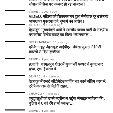
वाइस कैप्टन बनाया गया है, जो
Batters
Will Jacks, Dewald
ML, LNS, LNS
सोशल मिडिया पर जमकर हो रहा वायरल !
Brevis, Lhuan-dre
किसी भी वक्त 2-3 विकेट लेकर
अफगानिस्तान:
60%
CRIME
2 years ago
Pretorius
गेम बदल सकती हैं।
VIDEO: महिला की शिकायत पर हुआ नैनीताल दुग्ध संघ के
आयरलैंड:
40%
All-Rounders
Liam Livingstone,
LNS, ML, LNS
अध्यक्ष पर मुकदमा दर्ज, दुष्कर्म का आरोप।
DEHRADUN
1 year ago
Sam Curran
(C)
,
देहरादून: मुख्यमंत्री धामी ने भारतीय जनता पार्टी के राष्ट्रीय
🎯 फैंटेसी क्रिकेट टिप्स (Pro
James Coles
महासचिव विनोद तावड़े का किया भव्य स्वागत…
Fantasy Cricket Strategies &
Bowlers
Rashid Khan
(VC)
,
ML, ML, LNS, LNS
Fantasy Tips for Today Match)
BREAKINGNEWS
1 year ago
Richard Gleeson,
Expert Tips (विशेषज्ञ टिप्स)
ब्रेकिंग न्यूज़ देहरादून: आईपीएस रचिता जुयाल ने निजी
Adam Zampa,
कारणों से दिया इस्तीफा…
टॉस का इंतजार करें:
आयरलैंड के ओवरकास्ट वेदर में टॉस की
Jamie Overton
टॉस के आधार पर टीम बनाएं:
यदि SUL-W पहले गेंदबाजी करती
CRIME
1 year ago
भूमिका अहम होगी। टॉस के बाद फाइनल प्लेइंग 11 चेक करना न
हल्द्वानी: बनभूलपुरा क्षेत्र में युवक की पत्थर से कुचलकर
है, तो उनके डेथ गेंदबाजों (जैसे केट क्रॉस और सदरलैंड) को
भूलें।
हत्या, एक हिरासत में…
अपनी टीम में जरूर शामिल करें।
Captain Options:
Sam Curran, Liam Livingstone
नई गेंद के गेंदबाजों को तरजीह दें:
पहले 10 ओवर में गेंदबाजी करने
DEHRADUN
1 year ago
ऑलराउंडर्स को प्राथमिकता दें:
द हंड्रेड फॉर्मेट में ऑलराउंडर्स
देहरादून में स्मार्ट ऑटोमेटेड पार्किंग का कार्य अंतिम चरण में,
वाले बॉलर्स (जैसे फजलहक फारूकी और मार्क अडायर) को अपनी
Vice-Captain Options:
Rashid Khan, Dewald Brevis
ट्रैफिक जाम से मिलेगी राहत…
सबसे ज्यादा प्वॉइंट्स देते हैं। टीम में कम से कम 4 से 5
टीम में जरूर रखें।
ऑलराउंडर्स को जगह दें।
CHAMOLI
1 year ago
7. Toss Prediction & Match
ऑलराउंडर्स पर भरोसा जताएं:
एकदिवसीय मैचों में ऑलराउंडर
श्रद्धालुओं को ठगने बद्रीनाथ पहुंचा मोबाइल माफिया गैंग ,
एजबेस्टन की बाउंड्री:
यहाँ की बाउंड्री थोड़ी छोटी हैं, इसलिए
खिलाड़ी ज्यादा फैंटेसी पॉइंट्स देते हैं, इसलिए कम से कम 2-3
पुलिस ने 6 को रंगे हाथों पकड़ा…
Winning Strategy
शीर्ष क्रम के उन बल्लेबाजों को चुनें जो पावरप्ले में तेजी से रन
ऑलराउंडर्स को टीम में शामिल करें।
CRIME
1 year ago