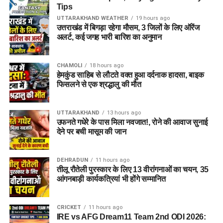
Sunrisers Leeds Women (SUL-W)
हशमतुल्लाह शाहिदी (Hashmatullah Shahidi)
अनुकूल माहौल मिलेगा।
Tips
UTTARAKHAND WEATHER
19 hours ago
अजमतुल्लाह ओमरजई (Azmatullah Omarzai)
Bryony Smith (ब्रायोनी स्मिथ)
उत्तराखंड में बिगड़ा रहेगा मौसम, 3 जिलों के लिए ऑरेंज
3. Head to Head Record (आमने-
अलर्ट, कई जगह भारी बारिश का अनुमान
इकराम अलीखिल (Ikram Alikhil)
Phoebe Litchfield (फोबे लिचफील्ड)
सामने के आंकड़े)
मोहम्मद नबी / सेदिकुल्लाह अटल (Sediqullah Atal)
Lauren Winfield-Hill (WK) (लॉरेन विनफील्ड – विकेटकीपर)
CHAMOLI
18 hours ago
राशिद खान (Rashid Khan)
London Spirit और MI London (पूर्व में Oval Invincibles) के बीच
हेमकुंड साहिब से लौटते वक्त हुआ दर्दनाक हादसा, बाइक
Annabel Sutherland (अनाबेल सदरलैंड)
फिसलने से एक श्रद्धालु की मौत
अब तक The Hundred के इतिहास में काफी प्रतिस्पर्धात्मक मुकाबले
अल्लाह गज़नफर (AM Ghazanfar)
Danielle Gibson (C) (डेनियल्स गिब्सन – कप्तान)
देखने को मिले हैं:
फजलहक फारूकी (Fazalhaq Farooqi)
Deepti Sharma (दीप्ति शर्मा)
UTTARAKHAND
13 hours ago
यामीन अहमदजई (Yamin Ahmadzai)
उफनते गधेरे के पास मिला नवजात!, रोने की आवाज सुनाई
कुल खेले गए मैच:
8
Jess Jonassen (जेस जोनासेन)
देने पर बची मासूम की जान
MI London की जीत:
6
Darcie Carter (डार्सी कार्टर)
🌟 टॉप फैंटेसी पिक्स (Key Players to
London Spirit की जीत:
2
Kate Cross (केट क्रॉस)
DEHRADUN
11 hours ago
Must Have in Your Dream11)
तीलू रौतेली पुरस्कार के लिए 13 वीरांगनाओं का चयन, 35
हालिया 5 मुकाबले:
MI London ने 4 मैचों में जीत दर्ज की है,
Hannah Baker (हन्ना बेकर)
आंगनबाड़ी कार्यकत्रियां भी होंगे सम्मानित
जबकि London Spirit को केवल 1 जीत मिली है।
जब आप
IRE vs AFG Dream11 Team 2nd ODI 2026
चुन रहे
Cassidy McCarthy (कैसिडी मैकार्थी)
हों, तो इन स्टार खिलाड़ियों को अपनी टीम में जरूर शामिल करें:
CRICKET
11 hours ago
4. LNS vs ML Probable Playing
IRE vs AFG Dream11 Team 2nd ODI 2026: