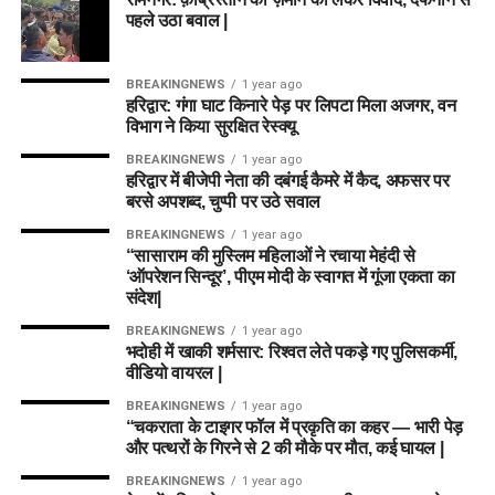
Adam Milne (एडम मिलने)
पहले उठा बवाल |
कराने की इनकी कला आयरलैंड के टॉप ऑर्डर के लिए खतरा बन
ऑस्ट्रेलियाई ऑलराउंडर अनाबेल सदरलैंड इस समय ड्रीम फॉर्म में हैं। वह
सकती है।
Adam Zampa (एडम ज़म्पा)
चार ओवर की पूरी गेंदबाजी करती हैं और चौथे नंबर पर आकर आक्रामक
BREAKINGNEWS
1 year ago
बल्लेबाजी भी करती हैं। स्मॉल लीग में इन्हें कैप्टन बनाना सबसे सुरक्षित
हरिद्वार: गंगा घाट किनारे पेड़ पर लिपटा मिला अजगर, वन
MI London (ML) Probable Playing
💡 Captain & Vice-Captain (C &
फैसला होगा।
विभाग ने किया सुरक्षित रेस्क्यू
XI:
VC) चॉइस
BREAKINGNEWS
1 year ago
2. Ellyse Perry (BPH-W)
हरिद्वार में बीजेपी नेता की दबंगई कैमरे में कैद, अफसर पर
Will Jacks (विल जैक्स)
बरसे अपशब्द, चुप्पी पर उठे सवाल
फैंटेसी लीग में टॉप रैंक हासिल करने के लिए सही
Captain
और
Vice-
दुनिया की सर्वश्रेष्ठ महिला खिलाड़ियों में से एक एलीस पेरी बर्मिंघम की
Captain
का चयन करना सबसे अहम फैसला होता है।
BREAKINGNEWS
1 year ago
James Vince (जेम्स विंस)
कप्तानी कर रही हैं। वे शीर्ष क्रम में टिककर रन बनाती हैं और जरूरत पड़ने
“सासाराम की मुस्लिम महिलाओं ने रचाया मेहंदी से
पर गेंदबाजी में भी योगदान देती हैं।
Nicholas Pooran (निकोलस पूरन – WK)
‘ऑपरेशन सिन्दूर’, पीएम मोदी के स्वागत में गूंजा एकता का
स्मॉल लीग (Small League / H2H) के लिए
संदेश|
Sam Curran (सैम करन – Captain)
3. Deepti Sharma (SUL-W)
सुरक्षित विकल्प:
BREAKINGNEWS
1 year ago
Sherfane Rutherford (शेरफेन रदरफोर्ड)
भदोही में खाकी शर्मसार: रिश्वत लेते पकड़े गए पुलिसकर्मी,
भारतीय ऑलराउंडर दीप्ति शर्मा कंजूस गेंदबाजी और विकेट टेकिंग क्षमता के
वीडियो वायरल |
राशिद खान (AFG):
गेंदबाजी में 2-3 विकेट की गारंटी और
Ollie Pope (ऑली पोप)
लिए जानी जाती हैं। एजबेस्टन की पिच पर उनकी ऑफ-स्पिन गेंदें काफी
बल्लेबाजी का मौका।
BREAKINGNEWS
1 year ago
असरदार साबित हो सकती हैं।
Tom Curran (टॉम करन)
“चकराता के टाइगर फॉल में प्रकृति का कहर — भारी पेड़
अजमतुल्लाह ओमरजई (AFG):
पूरे 10 ओवर फेंकने की क्षमता
और पत्थरों के गिरने से 2 की मौके पर मौत, कई घायल |
Rashid Khan (राशिद खान)
4. Alice Capsey (BPH-W)
और नंबर 5 पर बल्लेबाजी।
BREAKINGNEWS
1 year ago