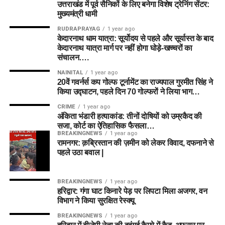
Match 23
डिस्क्लेमर (Disclaimer):
उत्तराखंड में पूर्व सैनिकों के लिए बनेगा विशेष ट्रेनिंग सेंटर:
यह फैंटेसी टीम लेखक के व्यक्तिगत विश्लेषण,
Frequently Asked Questions
मुख्यमंत्री धामी
आंकड़ों और समझ पर आधारित है। फैंटेसी खेलों में वित्तीय जोखिम शामिल
पावरप्ले के गेंदबाजों को चुनें:
Lord’s में नई गेंद स्विंग होती है,
होता है। अपनी टीम बनाते समय अपने विवेक का उपयोग करें और जिम्मेदारी
RUDRAPRAYAG
1 year ago
(FAQs)
केदारनाथ धाम यात्रा: सूर्योदय से पहले और सूर्यास्त के बाद
इसलिए David Willey और Trent Boult जैसे गेंदबाजों को
से खेलें।
केदारनाथ यात्रा मार्ग पर नहीं होगा घोड़े-खच्चरों का
ड्रॉप न करें।
Q1. BPH-W vs SUL-W Match 24 कब
संचालन….
LNS vs ML Dream11 Team Prediction Match 23: Playing
ऑलराउंडर्स पर भरोसा जताएं:
The Hundred फॉर्मेट में
और कहाँ खेला जाएगा?
NAINITAL
1 year ago
XI, Pitch Report & Fantasy Tips in Hindi
ऑलराउंडर्स की भूमिका सबसे अहम होती है। Liam
20वें गवर्नर्स कप गोल्फ टूर्नामेंट का राज्यपाल गुरमीत सिंह ने
LNS-W vs ML-W Dream11 Prediction Match 23: Pitch
किया उद्घाटन, पहले दिन 70 गोल्फरों ने लिया भाग…
Livingstone और Sam Curran को कप्तानी का विकल्प
उत्तर:
यह मुकाबला 7 अगस्त 2026 को भारतीय समय अनुसार शाम 7:30
Report, Playing 11 & Fantasy Tips
बनाएं।
CRIME
1 year ago
बजे बर्मिंघम के Edgbaston स्टेडियम में खेला जाएगा।
अंकिता भंडारी हत्याकांड: तीनों दोषियों को उम्रकैद की
टॉस के बाद बदलाव करें:
प्लेइंग 11 आने के बाद यदि कोई नया
सजा, कोर्ट का ऐतिहासिक फैसला…
Q2. Dream11 पर आज के मैच के लिए सबसे
खिलाड़ी शामिल होता है, तो उसकी हालिया फॉर्म देखकर अपनी
BREAKINGNEWS
1 year ago
रामनगर: क़ब्रिस्तान की ज़मीन को लेकर विवाद, दफनाने से
टीम को तुरंत अपडेट करें।
बेस्ट कप्तान कौन है?
पहले उठा बवाल |
उत्तर:
Annabel Sutherland और Ellyse Perry फैंटेसी टीम के लिए
निष्कर्ष (Conclusion)
कप्तान के सबसे सुरक्षित और बेहतरीन विकल्प हैं।
BREAKINGNEWS
1 year ago
हरिद्वार: गंगा घाट किनारे पेड़ पर लिपटा मिला अजगर, वन
LNS vs ML Dream11 Team Match 23
का मुकाबला बेहद
विभाग ने किया सुरक्षित रेस्क्यू
Q3. एजबेस्टन की पिच का औसत स्कोर क्या
रोमांचक होने की उम्मीद है। जहाँ एक तरफ MI London जीत की लय
BREAKINGNEWS
1 year ago
बरकरार रखना चाहेगी, वहीं London Spirit घरेलू मैदान पर जीत दर्ज
है?