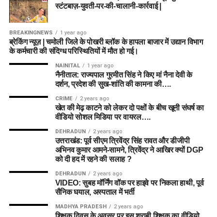
कप्तान (Captain):
राशिद
स्टंटबाज़-युवती-पर-की-चालानी-कार्रवाई |
Richard Gleeson,
(GL) / Mega Contest Team (रिस्की
खान
David Willey, Trent
टीम)
Boult
BREAKINGNEWS
1 year ago
ब्रेकिंग न्यूज़ | चमोली जिले के पोखरी ब्लॉक के हापला बाजार में उद्यान विभाग
उप-कप्तान (Vice-Captain):
के कर्मचारी की संदिग्ध परिस्थितियों में मौत हो गई।
Wicketkeeper:
Lauren Winfield
Captain Options:
Will Jacks, Sam Curran
हैरी टेक्टर
NAINITAL
1 year ago
Batters:
Phoebe Litchfield, Davina Perrin, Alice
नैनीताल: राज्यपाल गुरमीत सिंह ने किए मां नैना देवी के
Vice-Captain Options:
Liam Livingstone, Rashid
Capsey
दर्शन, प्रदेश की सुख-शांति की कामना की….
Khan
All-Rounders:
Ellyse Perry (C), Annabel Sutherland,
CRIME
2 years ago
📈 मैच प्रेडिक्शन (Match Winner
खेत की मेढ़ काटने को लेकर दो पक्षों के बीच खूनी संघर्ष का
Deepti Sharma, Jess Jonassen, Fatima Sana
Option 2: Grand League / Mega
वीडियो सोशल मिडिया पर वायरल….
Prediction)
Bowlers:
Lauren Filer (VC), Kate Cross
Contest Team (रिस्की/हाई-रिवॉर्ड टीम)
DEHRADUN
2 years ago
उत्तराखंड: पूर्व सीएम त्रिवेंद्र सिंह रावत और डीजीपी
अगर दोनों टीमों के संतुलन और अनुभव की तुलना की जाए, तो
अभिनव कुमार आमने-सामने, त्रिवेंद्र ने आखिर क्यों DGP
ग्रैंड लीग जीतने के लिए थोड़ा जोखिम (Risk) लेना जरूरी होता है। यह
टीम विश्लेषण:
ग्रैंड लीग में बड़ा
अफगानिस्तान (AFG)
की टीम कागजों पर ज्यादा मजबूत दिखती है। उनके
को दी हद में रहने की सलाह ?
टीम आपको मेगा लीग्स में बढ़त दिला सकती है:
पास विश्व स्तरीय स्पिन गेंदबाज और विस्फोटक ऑलराउंडर मौजूद हैं।
इनाम जीतने के लिए यह टीम
DEHRADUN
2 years ago
हालांकि, आयरलैंड (IRE) अपने घरेलू परिस्थितियों का पूरा फायदा उठाकर
VIDEO: सुबह मॉर्निंग वॉक पर हाइवे पर निकला हाथी, पूर्व
बेहतरीन संतुलन प्रदान करती
फैंटेसी रोल
खिलाड़ी का नाम
टीम
अफगानिस्तान को कड़ी टक्कर दे सकती है।
सैनिक घयाल, अस्पताल में भर्ती
है। इसमें लॉरेन फाइलर को
Wicket-Keeper
Nicholas Pooran
ML
MADHYA PRADESH
2 years ago
जीतने की संभावना:
शिक्षक दिवस के अवसर पर इस शराबी शिक्षक का वीडियो