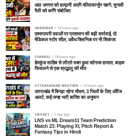
अटैक और आक्रामक ऑलराउंडर हैं, जबकि आयरलैंड को अपने घरेलू मैदान
Sunrisers Leeds Women (SUL-W)
आठ अगस्त को हल्द्वानी आएंगे मल्लिकार्जुन खरगे, चुनावी
(SEO & Expert Tips)
पर खेलने का पूरा फायदा (Home Advantage) मिलता है।
रैली को करेंगे संबोधित
मैच:
London Spirit (LNS) बनाम MI London (ML), मैच
सनराइजर्स लीड्स महिला टीम (पूर्व में नॉर्दर्न सुपरचार्जर्स) इस समय शानदार
नंबर 23 (D/N)
फॉर्म में है। टीम ने अपने पिछले मैच में सिर्फ 118 रनों के लक्ष्य को 31 गेंदें
टॉस के बाद टीम अपडेट करें:
इंग्लैंड के मौसम का कोई भरोसा नहीं
👥 संभावित प्लेइंग 11 (Probable
HARIDWAR
18 hours ago
शेष रहते आसानी से हासिल कर लिया था।
टूर्नामेंट:
The Hundred Men’s Competition 2026
होता। टॉस के समय यदि आसमान में बादल छाए रहते हैं, तो तेज
एक्सपायरी दवाओं पर प्रशासन की बड़ी कार्रवाई, दो
Playing XI)
गेंदबाजों को अपनी टीम में ज्यादा जगह दें।
मेडिकल स्टोर सील, अवैध क्लिनिक पर भी शिकंजा
तारीख और समय:
06 अगस्त 2026, रात 11:00 बजे (IST) /
मजबूत पक्ष:
Annabel Sutherland
,
Deepti Sharma
, और
शाम 6:30 बजे (Local)
जियोहॉटस्टार और क्रिकबज पर नजर रखें:
मैच शुरू होने से ठीक
Jess Jonassen
की मौजूदगी टीम के स्पिन और ऑलराउंडर
फैंटेसी टीम बनाने से पहले दोनों टीमों की संभावित अंतिम एकादश
30 मिनट पहले टॉस की जानकारी और आधिकारिक प्लेइंग XI
CHAMOLI
18 hours ago
स्थान:
Lord’s Cricket Ground, London
विभाग को दुनिया का सबसे खतरनाक कॉम्बिनेशन बनाती है।
(Playing 11) को समझना बहुत जरूरी है।
हेमकुंड साहिब से लौटते वक्त हुआ दर्दनाक हादसा, बाइक
आने के बाद ही अपनी फाइनल टीम लॉक करें।
फिसलने से एक श्रद्धालु की मौत
लाइव स्ट्रीमिंग:
FanCode ऐप, Sky Sports (UK)
कमजोरी:
शीर्ष क्रम के जल्दी आउट होने पर दबाव में आना,
🇮🇪 आयरलैंड (Ireland Probable
नीदरलैंड के गेंदबाजों पर दांव:
यदि नीदरलैंड पहले गेंदबाजी करता
हालांकि फोबे लिचफील्ड (Phoebe Litchfield) बेहतरीन लय में
है, तो उनके मुख्य गेंदबाज जैसे आइरिस ज्विलिंग या कैरोलिन डी
Playing 11):
हैं।
2. Lord’s Pitch Report Today
UTTARAKHAND WEATHER
19 hours ago
लांगे को 1-2 विकेट मिल सकते हैं, उन्हें टीम में जगह दी जा सकती
उत्तराखंड में बिगड़ा रहेगा मौसम, 3 जिलों के लिए ऑरेंज
है।
अलर्ट, कई जगह भारी बारिश का अनुमान
(पिच रिपोर्ट और मौसम का हाल)
पॉल स्टर्लिंग (कप्तान / Paul Stirling)
BPH-W vs SUL-W Probable
अस्वीकरण (Disclaimer): फैंटेसी क्रिकेट में वित्तीय जोखिम शामिल है
एंड्रयू बालबर्नी (Andrew Balbirnie)
Pitch Report (पिच रिपोर्ट)
Playing XI (संभावित प्लेइंग 11)
CRICKET
1 day ago
और इसकी आदत लग सकती है। कृपया अपनी जिम्मेदारी और जोखिम पर ही
हैरी टेक्टर (Harry Tector)
LNS vs ML Dream11 Team Prediction
खेलें। ऊपर दी गई टीम लेखक की अपनी समझ और आंकड़ों के विश्लेषण पर
Lord’s का मैदान हमेशा से ही बल्लेबाजों और गेंदबाजों के बीच संतुलन बनाए
Match 23: Playing XI, Pitch Report &
Birmingham Phoenix Women
लोर्कन टकर (विकेटकीपर / Lorcan Tucker)
आधारित है। अपनी टीम बनाते समय अपनी सूझबूझ का इस्तेमाल अवश्य
Fantasy Tips in Hindi
रखने के लिए जाना जाता है: