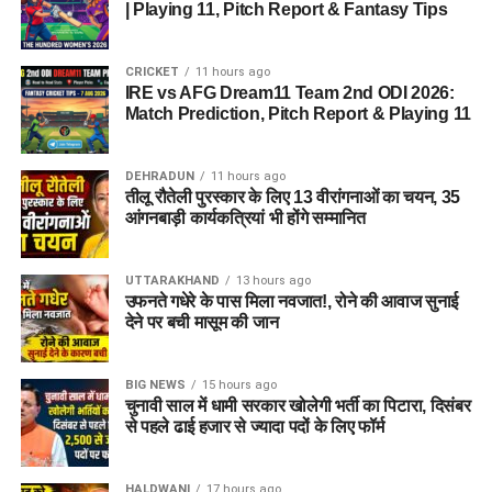
Option 1: Small League / Head-to-Head
| Playing 11, Pitch Report & Fantasy Tips
का खेल देखने को मिलेगा।
स्मॉल लीग (Safe Choices):
स्मृति मंधाना, दीप्ति शर्मा,
कारण नई गेंद से गेंदबाजों को मदद मिलेगी। फैंस उम्मीद कर रहे हैं कि मैच में
Team (सुरक्षित टीम)
हरमनप्रीत कौर
बारिश की वजह से खलल कम पड़े।
Option 2: Grand League / Mega Contest
CRICKET
11 hours ago
दोनों टीमों का फॉर्म और मैच पूर्वावलोकन
ग्रैंड लीग (Risky/Differential Choices):
शेफाली वर्मा,
IRE vs AFG Dream11 Team 2nd ODI 2026:
Team (रिस्की/हाई-रिवॉर्ड टीम)
रेणुका सिंह ठाकुर, आइरिस ज्विलिंग
⚔️ Head to Head Record
Match Prediction, Pitch Report & Playing 11
(Team Form & Overview)
7. Toss Prediction & Match Winning Strategy
(आयरलैंड बनाम अफगानिस्तान रिकॉर्ड)
IND-W vs NED-W Match 10: मैच
Birmingham Phoenix Women
DEHRADUN
11 hours ago
टॉस का प्रभाव (Toss Impact):
तीलू रौतेली पुरस्कार के लिए 13 वीरांगनाओं का चयन, 35
प्रेडिक्शन (Who Will Win?)
वनडे क्रिकेट के इतिहास में आयरलैंड और अफगानिस्तान का आमना-
(BPH-W)
आंगनबाड़ी कार्यकत्रियां भी होंगे सम्मानित
Match Winner Prediction:
सामना हमेशा से रोमांचक रहा है। आंकड़े बताते हैं कि अफगानिस्तान का
पलड़ा आयरलैंड के खिलाफ थोड़ा भारी रहा है।
बर्मिंघम फोनिक्स महिला टीम की अगुवाई ऑस्ट्रेलियाई दिग्गज
Ellyse
कागज पर और हालिया फॉर्म को देखते हुए दोनों टीमों के बीच कोई मुकाबला
UTTARAKHAND
13 hours ago
8. Fantasy Tips for LNS vs ML Match 23
Perry
कर रही हैं। टीम में
Alice Capsey
,
Emma Lamb
, और
नहीं है। भारतीय महिला टीम हर विभाग (बल्लेबाजी, गेंदबाजी और फील्डिंग)
उफनते गधेरे के पास मिला नवजात!, रोने की आवाज सुनाई
कुल खेले गए मैच:
32
Alana King
जैसी प्रतिभावान खिलाड़ी शामिल हैं।
में नीदरलैंड से कोसों आगे है।
निष्कर्ष (Conclusion)
देने पर बची मासूम की जान
अफगानिस्तान की जीत:
18
मैच प्रेडिक्शन:
इस मैच को भारतीय महिला टीम (IND-W) बेहद आसानी से
FAQs (अक्सर पूछे जाने वाले सवाल)
मजबूत पक्ष:
टीम के पास मजबूत ऑलराउंड डिपार्टमेंट है। एलिस
BIG NEWS
15 hours ago
आयरलैंड की जीत:
13
एकतरफा अंदाज में जीत लेगी। इसलिए अपनी फैंटेसी टीम में भारत के 7 या
पेरी और एम्मा लैंब शीर्ष और मध्य क्रम में निरंतर रन बना रही हैं।
चुनावी साल में धामी सरकार खोलेगी भर्ती का पिटारा, दिसंबर
8 खिलाड़ियों को ही शामिल करें।
बिना नतीजे के:
1
से पहले ढाई हजार से ज्यादा पदों के लिए फॉर्म
कमजोरी:
डेथ ओवर्स में गेंदबाज़ी का अनुशासन खोना और
1. LNS vs ML Match Details (मैच
मध्यक्रम में लगातार साझेदारियों की कमी।
हालिया फॉर्म की बात करें तो अफगानिस्तान की टीम के पास शानदार स्पिन
फैंटेसी क्रिकेट के लिए कुछ महत्वपूर्ण टिप्स
की जानकारी)
HALDWANI
17 hours ago