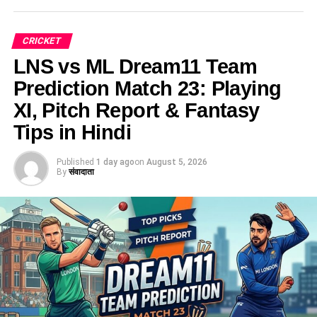
गेंद से स्विंग कराने की क्षमता रखती हैं और मिडिल ऑर्डर में बल्लेबाजी से भी
Table of Contents
पॉइंट दिला सकती हैं। बांग्लादेश के खिलाफ मैच में भी उन्होंने अच्छा प्रदर्शन
5. Lauren Filer (BPH-W)
किया था।
CRICKET
IRE vs AFG Dream11 Team 2nd ODI 2026: मैच
BPH-W vs SUL-W Captain & Vice-Captain Choice
LNS vs ML Dream11 Team
5. रेणुका सिंह ठाकुर (Renuka Singh
प्रेडिक्शन, पिच रिपोर्ट, प्लेइंग 11 और फैंटेसी टिप्स
Small League (SL) के लिए बेस्ट विकल्प:
Prediction Match 23: Playing
📌 IRE vs AFG 2nd ODI 2026: मैच विवरण (Match
Thakur) – IND-W
XI, Pitch Report & Fantasy
Grand League (GL) के लिए रिस्की और डिफ़रेंशियल
Overview)
विकल्प:
Tips in Hindi
लीड्स की शुरुआती ओवरों की स्विंग का फायदा उठाने के लिए रेणुका सिंह
🏟️ पिच रिपोर्ट (Bready Cricket Club Pitch Report)
से बेहतर कोई गेंदबाज नहीं है। वे नीदरलैंड के टॉप ऑर्डर को सस्ते में
Best Dream11 Team Combinations for Match 24
🌦️ मौसम का हाल (Weather Report)
समेटने की पूरी काबिलियत रखती हैं।
Published
1 day ago
on
August 5, 2026
By
संवादाता
⚔️ Head to Head Record (आयरलैंड बनाम अफगानिस्तान
Combination 1: Small League / Head-to-
रिकॉर्ड)
IND-W vs NED-W Dream11
Head Team (सुरक्षित टीम)
👥 संभावित प्लेइंग 11 (Probable Playing XI)
Combination 2: Grand League (GL) / Mega
Team Match 10: प्रेडिक्शन टीमें
Contest Team (रिस्की टीम)
🌟 टॉप फैंटेसी पिक्स (Key Players to Must Have in Your
यहां हमने स्मॉल लीग (Small League) और ग्रैंड लीग (Grand
Dream11)
Fantasy Cricket Strategies & Expert Tips (विशेषज्ञ
League) दोनों के लिए दो अलग-अलग टीमें तैयार की हैं, ताकि आप अपनी
💡 Captain & Vice-Captain (C & VC) चॉइस
टिप्स)
लीग के हिसाब से बेस्ट कॉम्बिनेशन चुन सकें।
🏏 Best IRE vs AFG Dream11 Team 2nd ODI 2026