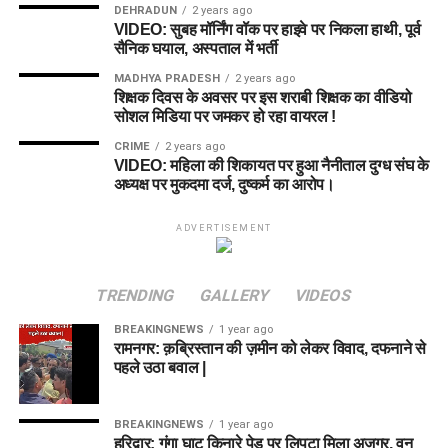
स्पिन गेंदबाजी से पॉइंट दिला सकते हैं।
DEHRADUN
2 years ago
(Suggested Fantasy XI)
Captain:
Annabel Sutherland / Ellyse Perry
VIDEO: सुबह मॉर्निंग वॉक पर हाइवे पर निकला हाथी, पूर्व
Sam Curran (MI London):
डेथ ओवरों में गेंदबाजी और
सैनिक घयाल, अस्पताल में भर्ती
Vice-Captain:
Deepti Sharma / Alice Capsey
मध्य क्रम में ताबड़तोड़ बल्लेबाजी के कारण सैम करन किसी भी
यहाँ हमने परिस्थितियों और फॉर्म का विश्लेषण करके दो बेहतरीन
MADHYA PRADESH
2 years ago
फैंटेसी टीम के मुख्य स्तंभ हैं।
Dream11 कॉम्बिनेशन तैयार किए हैं:
Grand League (GL) के लिए रिस्की और
शिक्षक दिवस के अवसर पर इस शराबी शिक्षक का वीडियो
सोशल मिडिया पर जमकर हो रहा वायरल !
Dewald Brevis (London Spirit):
युवा बल्लेबाज हैं जो कम
डिफ़रेंशियल विकल्प:
🏆 कॉम्बिनेशन 1: Head-to-Head &
गेंदों में मैच का रुख पलटने का माद्दा रखते हैं।
CRIME
2 years ago
VIDEO: महिला की शिकायत पर हुआ नैनीताल दुग्ध संघ के
Small League (सुरक्षित टीम)
Captain:
Emma Lamb / Phoebe Litchfield
अध्यक्ष पर मुकदमा दर्ज, दुष्कर्म का आरोप।
🎳 Top Bowlers (सर्वश्रेष्ठ गेंदबाज)
Vice-Captain:
Lauren Filer / Jess Jonassen
विकेटकीपर (WK):
रहमानुल्लाह गुरबाज़, लोर्कन टकर
ADVERTISEMENT
Rashid Khan (MI London):
मध्य ओवरों में विकेट निकालने
बल्लेबाज (BAT):
हैरी टेक्टर, इब्राहिम जादरान, पॉल स्टर्लिंग,
के मामले में राशिद खान दुनिया के सबसे बेहतरीन स्पिनर हैं।
Best Dream11 Team
हशमतुल्लाह शाहिदी
Richard Gleeson (MI London):
इस सीजन शानदार लय
TRENDING
GALLERY
VIDEOS
Combinations for Match 24
ऑलराउंडर (ALL):
अजमतुल्लाह ओमरजई, कर्टिस कैंपर
में नजर आ रहे हैं और लगातार पावरप्ले व डेथ ओवरों में विकेट
BREAKINGNEWS
1 year ago
हासिल कर रहे हैं।
गेंदबाज (BOWL):
राशिद खान, फजलहक फारूकी, मार्क अडायर
रामनगर: क़ब्रिस्तान की ज़मीन को लेकर विवाद, दफनाने से
Combination 1: Small League /
पहले उठा बवाल |
David Willey (London Spirit):
नई गेंद से स्विंग कराने में
Head-to-Head Team (सुरक्षित टीम)
कप्तान (Captain):
माहिर हैं और शुरुआती विकेट चटकाकर अच्छे पॉइंट दे सकते हैं।
BREAKINGNEWS
1 year ago
अजमतुल्लाह ओमरजई
Wicketkeeper:
Lauren Winfield
हरिद्वार: गंगा घाट किनारे पेड़ पर लिपटा मिला अजगर, वन