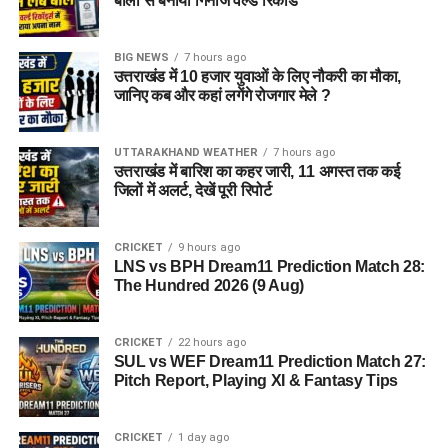
बालों से बनाया गिनीज वर्ल्ड रिकॉर्ड
है। बालों को जमीन से दूर रखने और उन्हें व्यवस्थित रखने के लिए वह विशेष
तरीके से चोटी बनाती हैं। बालों को धोने, सुखाने और सुलझाने में भी उन्हें
BIG NEWS
7 hours ago
काफी समय लग जाता है। इतनी लंबाई के बावजूद रेणु अपने बालों की
उत्तराखंड में 10 हजार युवाओं के लिए नौकरी का मौका,
जानिए कब और कहां लगेंगे रोजगार मेले ?
देखभाल में कोई लापरवाही नहीं बरततीं।
UTTARAKHAND WEATHER
7 hours ago
उत्तराखंड में बारिश का कहर जारी, 11 अगस्त तक कई
जिलों में अलर्ट, देखें पूरी रिपोर्ट
CRICKET
9 hours ago
LNS vs BPH Dream11 Prediction Match 28:
The Hundred 2026 (9 Aug)
CRICKET
22 hours ago
SUL vs WEF Dream11 Prediction Match 27:
Pitch Report, Playing XI & Fantasy Tips
CRICKET
1 day ago