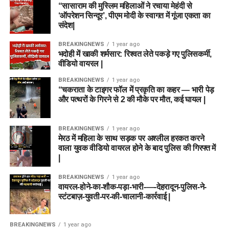
“सासाराम की मुस्लिम महिलाओं ने रचाया मेहंदी से
‘ऑपरेशन सिन्दूर’, पीएम मोदी के स्वागत में गूंजा एकता का
संदेश|
BREAKINGNEWS
1 year ago
भदोही में खाकी शर्मसार: रिश्वत लेते पकड़े गए पुलिसकर्मी,
वीडियो वायरल |
BREAKINGNEWS
1 year ago
“चकराता के टाइगर फॉल में प्रकृति का कहर — भारी पेड़
और पत्थरों के गिरने से 2 की मौके पर मौत, कई घायल |
BREAKINGNEWS
1 year ago
मेरठ में महिला के साथ सड़क पर अश्लील हरकत करने
वाला युवक वीडियो वायरल होने के बाद पुलिस की गिरफ्त में
|
BREAKINGNEWS
1 year ago
वायरल-होने-का-शौक-पड़ा-भारी-—-देहरादून-पुलिस-ने-
स्टंटबाज़-युवती-पर-की-चालानी-कार्रवाई |
BREAKINGNEWS
1 year ago