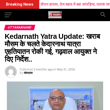
ंगा स्नान के दौरान हादसा, तेज बहाव में बहा कांवड़िया, तलाश जारी
Breaking News
खटीमा रेल
UTTARAKHAND
Kedarnath Yatra Update: खराब
मौसम के चलते केदारनाथ यात्रा
एहतियातन रोकी गई, गढ़वाल आयुक्त ने
दिए निर्देश..
Published
2 months ago
on
May 31, 2026
By
संवादाता