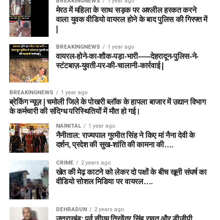
BREAKINGNEWS
1 year ago
मेरठ में महिला के साथ सड़क पर अश्लील हरकत करने
वाला युवक वीडियो वायरल होने के बाद पुलिस की गिरफ्त में
|
BREAKINGNEWS
1 year ago
वायरल-होने-का-शौक-पड़ा-भारी-—-देहरादून-पुलिस-ने-
स्टंटबाज़-युवती-पर-की-चालानी-कार्रवाई |
BREAKINGNEWS
1 year ago
ब्रेकिंग न्यूज़ | चमोली जिले के पोखरी ब्लॉक के हापला बाजार में उद्यान विभाग
के कर्मचारी की संदिग्ध परिस्थितियों में मौत हो गई।
NAINITAL
1 year ago
नैनीताल: राज्यपाल गुरमीत सिंह ने किए मां नैना देवी के
दर्शन, प्रदेश की सुख-शांति की कामना की….
CRIME
2 years ago
खेत की मेढ़ काटने को लेकर दो पक्षों के बीच खूनी संघर्ष का
वीडियो सोशल मिडिया पर वायरल….
DEHRADUN
2 years ago
उत्तराखंड: पूर्व सीएम त्रिवेंद्र सिंह रावत और डीजीपी