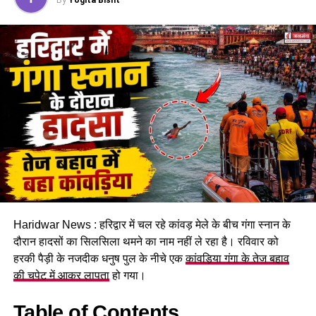
और सुरक्षा के लिए संवेदनशील
By
Yogita Bisht
स्थानों पर आवश्यक व्यवस्थाएं
सुनिश्चित की जा रही हैं।
RELATED TOPICS:
UP NEXT
Dehradun DM disaster management meeting :
जिलाधिकारी डॉ. आशीष चौहान ने बुलाई आपात बैठक , मानसून से
पहले व्यवस्थाएं दुरुस्त करने के दिए निर्देश..
DON'T MISS
मुख्यमंत्री पुष्कर सिंह धामी ने बालिकाओं के साथ प्रधानमंत्री के मन
की बात के 134 वें संस्करण को सुना..
Haridwar News : हरिद्वार में चल रहे कांवड़ मेले के बीच गंगा स्नान के
दौरान हादसों का सिलसिला थमने का नाम नहीं ले रहा है। रविवार को
हरकी पैड़ी के नजदीक धनुष पुल के नीचे एक
कांवड़िया गंगा के तेज बहाव
की चपेट में आकर लापता
हो गया।
Table of Contents