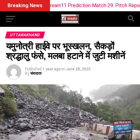
Dream11 Prediction Match 29: Pitch Report, Playing 11, Fant
Breaking News
UTTARAKHAND
यमुनोत्री हाईवे पर भूस्खलन, सैकड़ों
श्रद्धालु फंसे, मलबा हटाने में जुटी मशीनें
Published
1 year ago
on
June 28, 2025
By
संवादाता