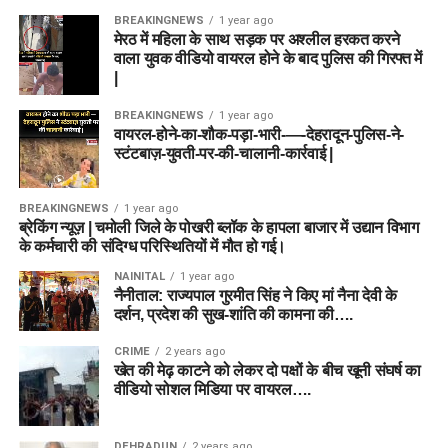
BREAKINGNEWS
1 year ago
मेरठ में महिला के साथ सड़क पर अश्लील हरकत करने
वाला युवक वीडियो वायरल होने के बाद पुलिस की गिरफ्त में
|
BREAKINGNEWS
1 year ago
वायरल-होने-का-शौक-पड़ा-भारी-—-देहरादून-पुलिस-ने-
स्टंटबाज़-युवती-पर-की-चालानी-कार्रवाई |
BREAKINGNEWS
1 year ago
ब्रेकिंग न्यूज़ | चमोली जिले के पोखरी ब्लॉक के हापला बाजार में उद्यान विभाग
के कर्मचारी की संदिग्ध परिस्थितियों में मौत हो गई।
NAINITAL
1 year ago
नैनीताल: राज्यपाल गुरमीत सिंह ने किए मां नैना देवी के
दर्शन, प्रदेश की सुख-शांति की कामना की….
CRIME
2 years ago
खेत की मेढ़ काटने को लेकर दो पक्षों के बीच खूनी संघर्ष का
वीडियो सोशल मिडिया पर वायरल….
DEHRADUN
2 years ago