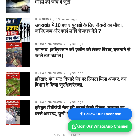
मामले की जांच में जुटी
BIG NEWS
12 hours ago
उत्तराखंड में 10 हजार युवाओं के लिए नौकरी का मौका,
जानिए कब और कहां लगेंगे रोजगार मेले ?
BREAKINGNEWS
1 year ago
रामनगर: क़ब्रिस्तान की ज़मीन को लेकर विवाद, दफनाने से
पहले उठा बवाल |
BREAKINGNEWS
1 year ago
हरिद्वार: गंगा घाट किनारे पेड़ पर लिपटा मिला अजगर, वन
विभाग ने किया सुरक्षित रेस्क्यू
BREAKINGNEWS
1 year ago
हरिद्वार में बीजेपी नेता की दबंगई कैमरे में कैद, अफसर पर
बरसे अपशब्द, चुप्पी पर उठे सवाल
Follow Our Facebook
Join Our WhatsApp Channel
ADVERTISEMENT