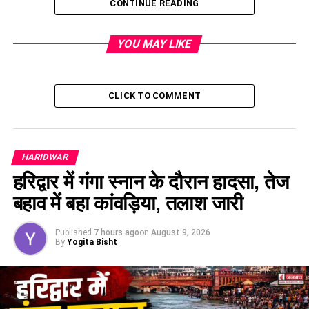
CONTINUE READING
YOU MAY LIKE
CLICK TO COMMENT
#YamunotriLandslide #HighwayBlocked
HARIDWAR
#PilgrimsStranded
हरिद्वार में गंगा स्नान के दौरान हादसा, तेज
बहाव में बहा कांवड़िया, तलाश जारी
RELATED TOPICS:
UP NEXT
चमोली में बादल नहीं, मुसीबत बरसी! बदरीनाथ हाईवे बंद, गांवों में
Published
7 hours ago
on
August 9, 2026
By
Yogita Bisht
तबाही
DON'T MISS
ब्रेकिंग न्यूज़ : त्रिस्तरीय पंचायत चुनाव की नई डेट घोषित, दो चरणों
में 24 और 28 जुलाई को होगा मतदान, 31 जुलाई को मतगणना