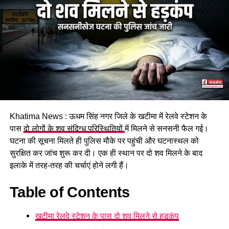
संभावित स्थानों पर भी कांवड़िए की तलाश कर रही है।
हादसे का वीडियो सोशल मीडिया पर
वायरल
इस घटना से जुड़ा एक वीडियो भी सामने आया है, जो सोशल मीडिया पर
तेजी से वायरल हो रहा है। बताया जा रहा है कि घटनास्थल के पास मौजूद
एक शिवभक्त गंगा स्नान के दौरान वीडियो बना रहा था। इसी दौरान उसके
कैमरे में कांवड़िए के गंगा में छलांग लगाने और तेज बहाव में बहने का
Khatima News : ऊधम सिंह नगर जिले के खटीमा में रेलवे स्टेशन के
घटनाक्रम रिकॉर्ड हो गया। वीडियो सामने आने के बाद एक बार फिर गंगा
पास
दो लोगों के शव संदिग्ध परिस्थितियों
में मिलने से सनसनी फैल गई।
घाटों पर सुरक्षा को लेकर सवाल उठने लगे हैं।
घटना की सूचना मिलते ही पुलिस मौके पर पहुंची और घटनास्थल को
सुरक्षित कर जांच शुरू कर दी। एक ही स्थान पर दो शव मिलने के बाद
प्रतिबंधित स्थानों पर स्नान से लगातार हो
इलाके में तरह-तरह की चर्चाएं होने लगी हैं।
रहे हादसे
Table of Contents
कांवड़ मेले को देखते हुए हरकी पैड़ी और आसपास के घाटों पर प्रशासन ने
खटीमा रेलवे स्टेशन के पास दो शव मिलने से हड़कंप
सुरक्षा के व्यापक इंतजाम किए हैं। श्रद्धालुओं और कांवड़ियों से लगातार