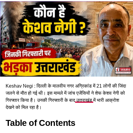
मुख्यमंत्री सुखविंद्र सिंह सुक्खू ने हादसे पर गहरा शोक जताते हुए मृतकों
की आत्मा की शांति और परिजनों को धैर्य प्रदान करने की प्रार्थना की है।
पीएमओ ने भी राहत की घोषणा करते हुए मृतकों के परिजनों को 2-2 लाख
रुपये और घायलों को 50,000 रुपये देने का ऐलान किया है।
उपमुख्यमंत्री का दौरा
उपमुख्यमंत्री मुकेश अग्निहोत्री ने दोपहर में एम्स बिलासपुर पहुंचकर घायलों
का हालचाल जाना और परिजनों से मुलाकात की। उन्होंने उचित सहायता
का भरोसा दिलाया और कहा कि सरकार घायलों के इलाज में कोई कमी नहीं
छोड़ेगी।
एक और हादसा चंबा में
इसी दिन चंबा जिले के मंडून गांव में सड़क हादसे में एक शिक्षक की मौत हो
Keshav Negi : दिल्ली के मालवीय नगर अग्रिकांड में 21 लोगों की जिंदा
गई। अनियंत्रित वाहन टीन की छत पर जा गिरा, जिसमें बुंदेडी निवासी
जलने से मौत हो गई थी। इस मामले में जांच एजेंसियों ने शेफ केशव नेगी को
शिक्षक खेम राज की जान चली गई। पुलिस ने हादसे की पुष्टि की है।
गिरफ्तार किया है। उनकी गिरफ्तारी के बाद
उत्तराखंड
में भारी आक्रोश
देखने को मिल रहा है।
ये हादसे प्रदेश की जर्जर सड़कों और सुरक्षा के इंतजामों पर गंभीर सवाल
खड़े कर रहे हैं। स्थानीय लोग कह रहे हैं….कब सुधरेंगे हालात?
Table of Contents