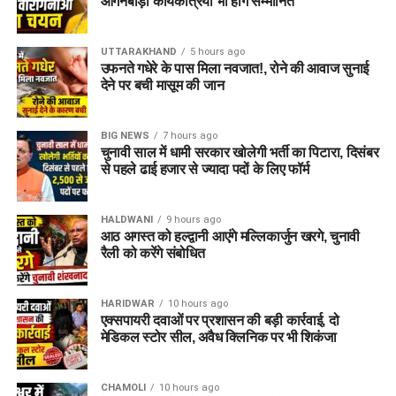
आंगनबाड़ी कार्यकत्रियां भी होंगे सम्मानित
बनाए रखना बेहतर रहता है।
UTTARAKHAND
5 hours ago
उफनते गधेरे के पास मिला नवजात!, रोने की आवाज सुनाई
देने पर बची मासूम की जान
BIG NEWS
7 hours ago
चुनावी साल में धामी सरकार खोलेगी भर्ती का पिटारा, दिसंबर
से पहले ढाई हजार से ज्यादा पदों के लिए फॉर्म
HALDWANI
9 hours ago
आठ अगस्त को हल्द्वानी आएंगे मल्लिकार्जुन खरगे, चुनावी
रैली को करेंगे संबोधित
नौतपा के दौरान इन चीजों को डाइट में करें
शामिल
HARIDWAR
10 hours ago
एक्सपायरी दवाओं पर प्रशासन की बड़ी कार्रवाई, दो
मेडिकल स्टोर सील, अवैध क्लिनिक पर भी शिकंजा
छाछ और लस्सी
नारियल पानी
CHAMOLI
10 hours ago