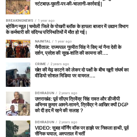
स्टंटबाज़-युवती-पर-की-चालानी-कार्रवाई |
BREAKINGNEWS
1 year ago
ब्रेकिंग न्यूज़ | चमोली जिले के पोखरी ब्लॉक के हापला बाजार में उद्यान विभाग
के कर्मचारी की संदिग्ध परिस्थितियों में मौत हो गई।
NAINITAL
1 year ago
नैनीताल: राज्यपाल गुरमीत सिंह ने किए मां नैना देवी के
दर्शन, प्रदेश की सुख-शांति की कामना की….
CRIME
2 years ago
खेत की मेढ़ काटने को लेकर दो पक्षों के बीच खूनी संघर्ष का
वीडियो सोशल मिडिया पर वायरल….
DEHRADUN
2 years ago
उत्तराखंड: पूर्व सीएम त्रिवेंद्र सिंह रावत और डीजीपी
अभिनव कुमार आमने-सामने, त्रिवेंद्र ने आखिर क्यों DGP
को दी हद में रहने की सलाह ?
DEHRADUN
2 years ago
VIDEO: सुबह मॉर्निंग वॉक पर हाइवे पर निकला हाथी, पूर्व
सैनिक घयाल, अस्पताल में भर्ती