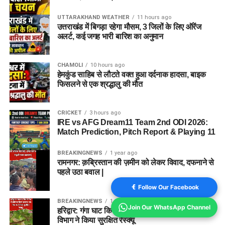
UTTARAKHAND WEATHER
11 hours ago
उत्तराखंड में बिगड़ा रहेगा मौसम, 3 जिलों के लिए ऑरेंज
अलर्ट, कई जगह भारी बारिश का अनुमान
CHAMOLI
10 hours ago
हेमकुंड साहिब से लौटते वक्त हुआ दर्दनाक हादसा, बाइक
फिसलने से एक श्रद्धालु की मौत
CRICKET
3 hours ago
IRE vs AFG Dream11 Team 2nd ODI 2026:
Match Prediction, Pitch Report & Playing 11
BREAKINGNEWS
1 year ago
रामनगर: क़ब्रिस्तान की ज़मीन को लेकर विवाद, दफनाने से
पहले उठा बवाल |
Follow Our Facebook
BREAKINGNEWS
1 year ago
Join Our WhatsApp Channel
हरिद्वार: गंगा घाट किनारे पेड़ पर लिपटा मिला अजगर, वन
विभाग ने किया सुरक्षित रेस्क्यू