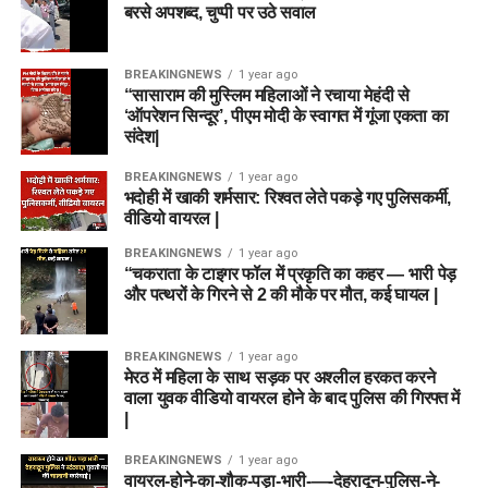
बरसे अपशब्द, चुप्पी पर उठे सवाल
BREAKINGNEWS
1 year ago
“सासाराम की मुस्लिम महिलाओं ने रचाया मेहंदी से
‘ऑपरेशन सिन्दूर’, पीएम मोदी के स्वागत में गूंजा एकता का
संदेश|
BREAKINGNEWS
1 year ago
भदोही में खाकी शर्मसार: रिश्वत लेते पकड़े गए पुलिसकर्मी,
वीडियो वायरल |
BREAKINGNEWS
1 year ago
“चकराता के टाइगर फॉल में प्रकृति का कहर — भारी पेड़
और पत्थरों के गिरने से 2 की मौके पर मौत, कई घायल |
BREAKINGNEWS
1 year ago
मेरठ में महिला के साथ सड़क पर अश्लील हरकत करने
वाला युवक वीडियो वायरल होने के बाद पुलिस की गिरफ्त में
|
BREAKINGNEWS
1 year ago
वायरल-होने-का-शौक-पड़ा-भारी-—-देहरादून-पुलिस-ने-