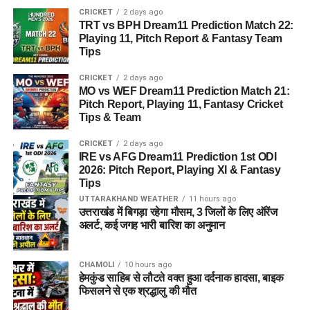
CRICKET
2 days ago
TRT vs BPH Dream11 Prediction Match 22:
Playing 11, Pitch Report & Fantasy Team
गर्मी से बचाव के लिए अपनाएं ये उपाय
Tips
इसके अलावा
गर्मी से बचाव
के लिए हल्के और सूती कपड़े पहनना फायदेमंद
CRICKET
2 days ago
माना जाता है। दोपहर 12 बजे से शाम 5 बजे के बीच अनावश्यक रूप से
MO vs WEF Dream11 Prediction Match 21:
Pitch Report, Playing 11, Fantasy Cricket
बाहर निकलने से बचना चाहिए। यदि धूप में बाहर जाना जरूरी हो तो सिर
Tips & Team
को कपड़े, टोपी या अन्य साधनों से ढककर रखना चाहिए।
CRICKET
2 days ago
IRE vs AFG Dream11 Prediction 1st ODI
2026: Pitch Report, Playing XI & Fantasy
Tips
UTTARAKHAND WEATHER
11 hours ago
उत्तराखंड में बिगड़ा रहेगा मौसम, 3 जिलों के लिए ऑरेंज
अलर्ट, कई जगह भारी बारिश का अनुमान
CHAMOLI
10 hours ago
हेमकुंड साहिब से लौटते वक्त हुआ दर्दनाक हादसा, बाइक
फिसलने से एक श्रद्धालु की मौत