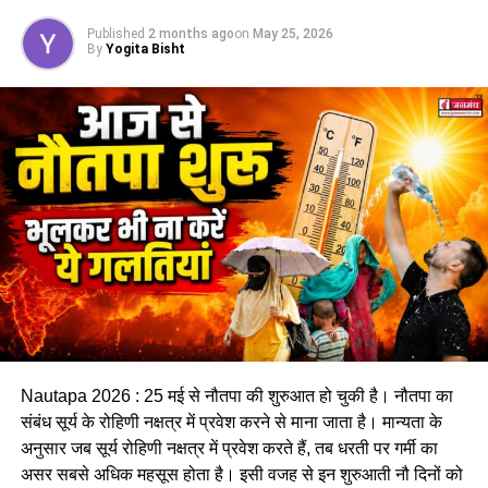
के साथ बीते 11 दिनों में कुल 6 रुपये प्रति किलोग्राम तक कीमत बढ़ चुकी
Published
2 months ago
on
May 25, 2026
है।
By
Yogita Bisht
इस बढ़ोतरी का सबसे अधिक असर दिल्ली-एनसीआर क्षेत्र पर पड़ सकता
है, जहां बड़ी संख्या में ऑटो, टैक्सी, स्कूल वाहन और निजी गाड़ियां सीएनजी
पर निर्भर हैं।
Nautapa 2026 : 25 मई से नौतपा की शुरुआत हो चुकी है। नौतपा का
आने वाले दिनों में रोजमर्रा के इस्तेमाल की
संबंध सूर्य के रोहिणी नक्षत्र में प्रवेश करने से माना जाता है। मान्यता के
अनुसार जब सूर्य रोहिणी नक्षत्र में प्रवेश करते हैं, तब धरती पर गर्मी का
चीजें हो सकती हैं महंगी
असर सबसे अधिक महसूस होता है। इसी वजह से इन शुरुआती नौ दिनों को