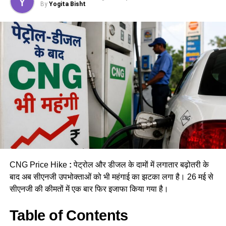
By
Yogita Bisht
पौड़ी गढ़वाल के थलीसैंण ब्लॉक के रहने
वाले हैं Keshav Negi
आपको बता दें कि केशव नेगी मूल रूप से पौड़ी गढ़वाल के थलीसैंण ब्लॉक के
रहने वाले हैं। जो कि दिल्ली में रहकर मालवीय नगर के होटल में कुक का
काम करते थे। दिल्ली में वो अपने परिवार के साथ रहते हैं जिसमें उनकी
CNG Price Hike
:
पेट्रोल और डीजल के दामों में लगातार बढ़ोतरी के
पत्नी और बच्चे शामिल हैं। उनकी बेटी कनिष्का नेगी वकील हैं जो कि
बाद अब सीएनजी उपभोक्ताओं को भी महंगाई का झटका लगा है। 26 मई से
फिलहाल तीस हजारी कोर्ट में प्रैक्टिस कर रही हैं।
सीएनजी की कीमतों में एक बार फिर इजाफा किया गया है।
Table of Contents