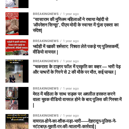
BREAKINGNEWS
1 year ago
“सासाराम की मुस्लिम महिलाओं ने रचाया मेहंदी से
‘ऑपरेशन सिन्दूर’, पीएम मोदी के स्वागत में गूंजा एकता का
संदेश|
BREAKINGNEWS
1 year ago
भदोही में खाकी शर्मसार: रिश्वत लेते पकड़े गए पुलिसकर्मी,
वीडियो वायरल |
BREAKINGNEWS
1 year ago
“चकराता के टाइगर फॉल में प्रकृति का कहर — भारी पेड़
और पत्थरों के गिरने से 2 की मौके पर मौत, कई घायल |
BREAKINGNEWS
1 year ago
मेरठ में महिला के साथ सड़क पर अश्लील हरकत करने
वाला युवक वीडियो वायरल होने के बाद पुलिस की गिरफ्त में
|
BREAKINGNEWS
1 year ago
वायरल-होने-का-शौक-पड़ा-भारी-—-देहरादून-पुलिस-ने-
स्टंटबाज़-युवती-पर-की-चालानी-कार्रवाई |