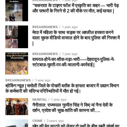
BREAKINGNEWS
1 year ago
“चकराता के टाइगर फॉल में प्रकृति का कहर — भारी पेड़
और पत्थरों के गिरने से 2 की मौके पर मौत, कई घायल |
BREAKINGNEWS
1 year ago
मेरठ में महिला के साथ सड़क पर अश्लील हरकत करने
वाला युवक वीडियो वायरल होने के बाद पुलिस की गिरफ्त में
|
BREAKINGNEWS
1 year ago
वायरल-होने-का-शौक-पड़ा-भारी-—-देहरादून-पुलिस-ने-
स्टंटबाज़-युवती-पर-की-चालानी-कार्रवाई |
BREAKINGNEWS
1 year ago
ब्रेकिंग न्यूज़ | चमोली जिले के पोखरी ब्लॉक के हापला बाजार में उद्यान विभाग
के कर्मचारी की संदिग्ध परिस्थितियों में मौत हो गई।
NAINITAL
1 year ago
नैनीताल: राज्यपाल गुरमीत सिंह ने किए मां नैना देवी के
दर्शन, प्रदेश की सुख-शांति की कामना की….
CRIME
2 years ago
खेत की मेढ़ काटने को लेकर दो पक्षों के बीच खूनी संघर्ष का