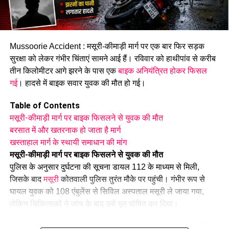
वाहन को बांधकर सावधानीपूर्वक सुरक्षित बाहर निकाला गया। वाहन में
सवार सभी कांवड़ यात्रियों को भी सुरक्षित स्थान पर पहुंचा दिया गया है।
मानसून के दौरान यात्रा में सावधानी बरतने की अपील
Mussoorie Accident : मसूरी-कीमाड़ी मार्ग पर एक बार फिर सड़क
सुरक्षा को लेकर गंभीर चिंताएं सामने आई हैं। रविवार को हाथीपांव से करीब
मामले की जानकारी देते हुए आपदा प्रबंधन अधिकारी शार्दुल गुसाईं ने बताया
तीन किलोमीटर आगे झरने के पास एक
बाइक अनियंत्रित होकर फिसल
कि वाहन चालक समेत सभी यात्री सुरक्षित हैं और किसी को भी गंभीर चोट
गई
। हादसे में बाइक सवार युवक की मौत हो गई।
नहीं आई है।
Table of Contents
मानसून के मौसम को देखते हुए प्रशासन ने गंगोत्री हाईवे से गुजरने वाले
मसूरी-कीमाड़ी मार्ग पर बाइक फिसलने से युवक की मौत
श्रद्धालुओं और वाहन चालकों के लिए सतर्कता बरतने की सलाह जारी की
बरसात में और खतरनाक हो जाता है मार्ग
है। लगातार हो रही बारिश से भूस्खलन और सड़कों पर फिसलन का खतरा
खस्ताहाल मार्ग के स्थायी समाधान की मांग
बढ़ जाता है, इसलिए संवेदनशील इलाकों में रफ्तार सीमित रखने के निर्देश
मसूरी-कीमाड़ी मार्ग पर बाइक फिसलने से युवक की मौत
दिए गए हैं।
पुलिस के अनुसार दुर्घटना की सूचना डायल 112 के माध्यम से मिली,
जिसके बाद
मसूरी
कोतवाली पुलिस तुरंत मौके पर पहुंची। गंभीर रूप से
घायल युवक को 108 एंबुलेंस से सिविल अस्पताल मसूरी ले जाया गया,
लेकिन चिकित्सकों ने जांच के बाद उसे मृत घोषित कर दिया।
मृतक की पहचान अनूप बंगवाल (32 वर्ष) निवासी कृष्णा विहार, थानो रोड,