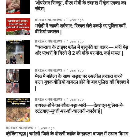
‘ऑपरेशन सिन्दूर’, पीएम मोदी के स्वागत में गूंजा एकता का
संदेश|
BREAKINGNEWS
1 year ago
भदोही में खाकी शर्मसार: रिश्वत लेते पकड़े गए पुलिसकर्मी,
वीडियो वायरल |
BREAKINGNEWS
1 year ago
“चकराता के टाइगर फॉल में प्रकृति का कहर — भारी पेड़
और पत्थरों के गिरने से 2 की मौके पर मौत, कई घायल |
BREAKINGNEWS
1 year ago
मेरठ में महिला के साथ सड़क पर अश्लील हरकत करने
वाला युवक वीडियो वायरल होने के बाद पुलिस की गिरफ्त में
|
BREAKINGNEWS
1 year ago
वायरल-होने-का-शौक-पड़ा-भारी-—-देहरादून-पुलिस-ने-
स्टंटबाज़-युवती-पर-की-चालानी-कार्रवाई |
BREAKINGNEWS
1 year ago
ब्रेकिंग न्यूज़ | चमोली जिले के पोखरी ब्लॉक के हापला बाजार में उद्यान विभाग