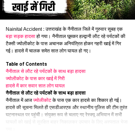
लगातार सामने आ रहे हादसों ने एक बार फिर मसूरी-कीमाड़ी मार्ग की सुरक्षा
व्यवस्था पर सवाल खड़े कर दिए हैं। स्थानीय लोगों का मानना है कि यदि
समय रहते सड़क की स्थिति में सुधार नहीं किया गया, तो भविष्य में भी ऐसे
हादसे दोहराए जा सकते हैं।
Nainital Accident : उत्तराखंड के नैनीताल जिले में गुरुवार सुबह एक
बड़ा सड़क हादसा
हो गया। नैनीताल घूमकर हल्द्वानी लौट रहे पर्यटकों की
टैक्सी ज्योलीकोट के पास अचानक अनियंत्रित होकर गहरी खाई में गिर
गई। हादसे में चालक समेत सात लोग घायल हो गए।
Table of Contents
नैनीताल से लौट रहे पर्यटकों के साथ बड़ा हादसा
ज्योलीकोट के पास कार खाई में गिरी
हादसे में कार सवार सात लोग घायल
नैनीताल से लौट रहे पर्यटकों के साथ बड़ा हादसा
नैनीताल में आज
ज्योलीकोट
के पास एक कार हादसे का शिकार हो गई।
हादसे की सूचना मिलते ही एसडीआरएफ और स्थानीय पुलिस की टीम तुरंत
घटनास्थल पर पहुंची। संयुक्त रूप से चलाए गए रेस्क्यू अभियान में सभी
घायलों को खाई से सुरक्षित बाहर निकालकर उपचार के लिए अस्पताल भेजा
गया।