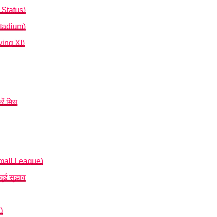
e Status)
 Stadium)
ying XI)
रें मिस
all League)
दुई सुझाव
)