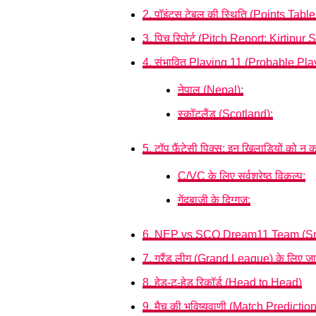
2. पॉइंट्स टेबल की स्थिति (Points Tabl
3. पिच रिपोर्ट (Pitch Report: Kirtipur
4. संभावित Playing 11 (Probable Pla
नेपाल (Nepal):
स्कॉटलैंड (Scotland):
5. टॉप फैंटेसी पिक्स: इन खिलाड़ियों को न क
C/VC के लिए सर्वश्रेष्ठ विकल्प:
गेंदबाजी के दिग्गज:
6. NEP vs SCO Dream11 Team (Sm
7. ग्रैंड लीग (Grand League) के लिए जा
8. हेड-टू-हेड रिकॉर्ड (Head to Head)
9. मैच की भविष्यवाणी (Match Prediction