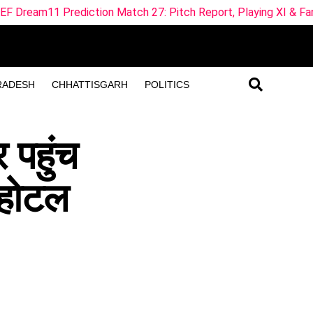
on Match 27: Pitch Report, Playing XI & Fantasy Tips
SU
RADESH
CHHATTISGARH
POLITICS
र पहुंच
 होटल