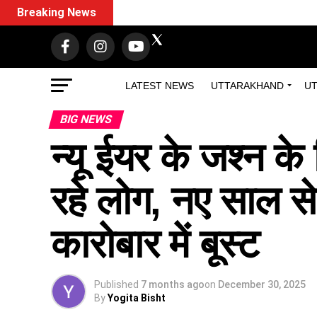
Breaking News
LATEST NEWS
UTTARAKHAND
UT
BIG NEWS
न्यू ईयर के जश्न के ल
रहे लोग, नए साल से
कारोबार में बूस्ट
Published
7 months ago
on
December 30, 2025
By
Yogita Bisht