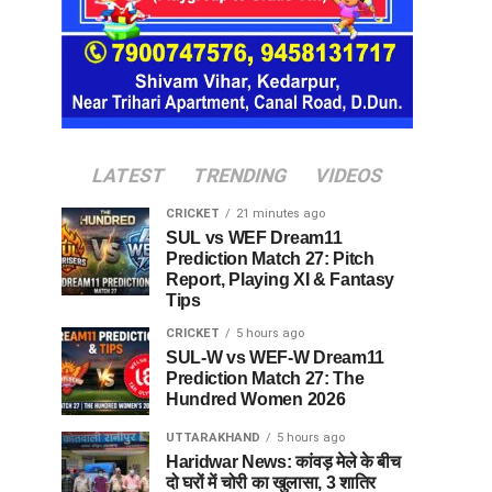
LATEST
TRENDING
VIDEOS
CRICKET
21 minutes ago
SUL vs WEF Dream11
Prediction Match 27: Pitch
Report, Playing XI & Fantasy
Tips
CRICKET
5 hours ago
SUL-W vs WEF-W Dream11
Prediction Match 27: The
Hundred Women 2026
UTTARAKHAND
5 hours ago
Haridwar News: कांवड़ मेले के बीच
दो घरों में चोरी का खुलासा, 3 शातिर