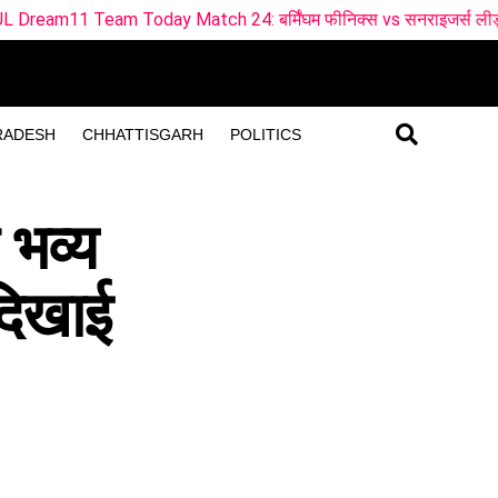
ch 24: बर्मिंघम फीनिक्स vs सनराइजर्स लीड्स ड्रीम11 टीम
BP
RADESH
CHHATTISGARH
POLITICS
भव्य
दिखाई