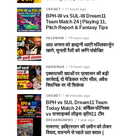
CRICKET
11 hours ago
BPH-W vs SUL-W Dream11
Team Match 24 | Playing 11,
Pitch Report & Fantasy Tips
HALDWANI
19 hours ago
आठ अगस्त को हल्द्वानी आएंगे मल्लिकार्जुन
खरगे, चुनावी रैली को करेंगे संबोधित
HARIDWAR
19 hours ago
एक्सपायरी दवाओं पर प्रशासन की बड़ी
कार्रवाई, दो मेडिकल स्टोर सील, अवैध
क्लिनिक पर भी शिकंजा
CRICKET
48 minutes ago
BPH vs SUL Dream11 Team
Today Match 24: बर्मिंघम फीनिक्स
vs सनराइजर्स लीड्स ड्रीम11 टीम
BREAKINGNEWS
1 year ago
रामनगर: क़ब्रिस्तान की ज़मीन को लेकर
विवाद, दफनाने से पहले उठा बवाल |