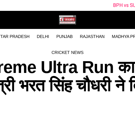
BPH vs SUL Dream11 Team Today Mat
TAR PRADESH
DELHI
PUNJAB
RAJASTHAN
MADHYA P
CRICKET NEWS
xtreme Ultra Run का 
्री भरत सिंह चौधरी ने 