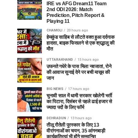
IRE vs AFG Dream11 Team
2nd ODI 2026: Match
Prediction, Pitch Report &
Playing 11
CHAMOLI
20 hours ago
हेमकुंड साहिब से लौटते वक्त हुआ दर्दनाक
हादसा, बाइक फिसलने से एक श्रद्धालु की
मौत
UTTARAKHAND
15 hours ago
उफनते गधेरे के पास मिला नवजात!, रोने
की आवाज सुनाई देने पर बची मासूम की
जान
BIG NEWS
17 hours ago
चुनावी साल में धामी सरकार खोलेगी भर्ती
का पिटारा, दिसंबर से पहले ढाई हजार से
ज्यादा पदों के लिए फॉर्म
DEHRADUN
13 hours ago
तीलू रौतेली पुरस्कार के लिए 13
वीरांगनाओं का चयन, 35 आंगनबाड़ी
कार्यकत्रियां भी होंगे सम्मानित