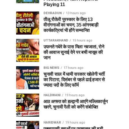
Playing 11
DEHRADUN
13 hours ago
तीलू रौतेली पुरस्कार के लिए 13
वीरांगनाओं का चयन, 35 आंगनबाड़ी
कार्यकत्रियां भी होंगे सम्मानित
UTTARAKHAND
15 hours ago
उफनते गधेरे के पास मिला नवजात!, रोने
की आवाज सुनाई देने पर बची मासूम की
जान
BIG NEWS
17 hours ago
चुनावी साल में धामी सरकार खोलेगी भर्ती
का पिटारा, दिसंबर से पहले ढाई हजार से
ज्यादा पदों के लिए फॉर्म
HALDWANI
19 hours ago
आठ अगस्त को हल्द्वानी आएंगे मल्लिकार्जुन
खरगे, चुनावी रैली को करेंगे संबोधित
HARIDWAR
19 hours ago
एक्सपायरी दवाओं पर प्रशासन की बड़ी