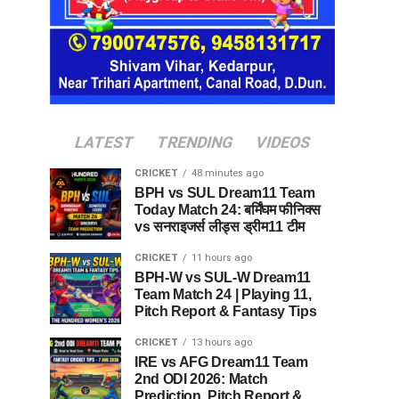
LATEST
TRENDING
VIDEOS
CRICKET
48 minutes ago
BPH vs SUL Dream11 Team
Today Match 24: बर्मिंघम फीनिक्स
vs सनराइजर्स लीड्स ड्रीम11 टीम
CRICKET
11 hours ago
BPH-W vs SUL-W Dream11
Team Match 24 | Playing 11,
Pitch Report & Fantasy Tips
CRICKET
13 hours ago
IRE vs AFG Dream11 Team
2nd ODI 2026: Match
Prediction, Pitch Report &