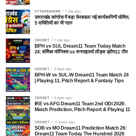
प्रति सोच में बदलाव की कोशिश भी है।
UTTARAKHAND
1 day ago
उत्तराखंड कांग्रेस में बड़ा फेरबदल! नई कार्यकारिणी घोषित,
अगर यह योजना धरातल पर उतरती है तो संस्थागत जीवन की जगह उन्हें
5 समितियों का भी गठन
परिवार जैसा माहौल, बेहतर स्वतंत्रता और सामाजिक वातावरण मिल
सकेगा। इससे बच्चों और महिलाओं के मानसिक और सामाजिक विकास में
भी मदद मिलने की उम्मीद है।
CRICKET
1 day ago
BPH vs SUL Dream11 Team Today Match
24: बर्मिंघम फीनिक्स vs सनराइजर्स लीड्स ड्रीम11 टीम
CRICKET
2 days ago
BPH-W vs SUL-W Dream11 Team Match 24
| Playing 11, Pitch Report & Fantasy Tips
CRICKET
2 days ago
IRE vs AFG Dream11 Team 2nd ODI 2026:
Match Prediction, Pitch Report & Playing 11
CRICKET
11 hours ago
SOB vs MO Dream11 Prediction Match 26:
Dream11 Team Today The Hundred 2026