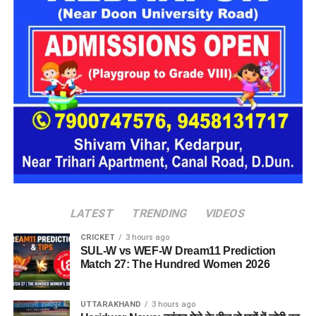
16 घरों में मिलेगा परिवार जैसा माहौल
प्रस्तावित आलंबन गांव में कॉटेज और छोटे घर विकसित किए जाएंगे। यहां
एक परिवार की तर्ज पर लोगों को रखा जाएगा। योजना के मुताबिक, एक
यूनिट में करीब दो महिलाएं, चार बच्चे और एक किशोरी को शामिल किया
जाएगा। इस तरह उन्हें एक परिवार की तरह साथ रहने का अवसर मिलेगा।
हर यूनिट में अलग किचन जैसी सुविधाएं भी होंगी, ताकि वहां रहने वाली
महिलाओं और बच्चों को रोजमर्रा के जीवन में ज्यादा स्वतंत्रता और जिम्मेदारी
का अनुभव हो सके। प्रस्तावित परिसर में कुल 16 घर विकसित किए
जाएंगे, जिनमें करीब 88 लोगों के रहने की व्यवस्था होगी।
LATEST
TRENDING
VIDEOS
CRICKET
3 hours ago
SUL-W vs WEF-W Dream11 Prediction
Match 27: The Hundred Women 2026
UTTARAKHAND
3 hours ago