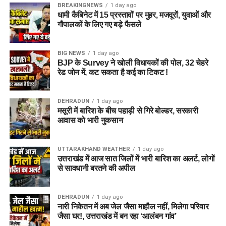
BREAKINGNEWS
1 day ago
सकें।
धामी कैबिनेट में 15 प्रस्तावों पर मुहर, मजदूरों, युवाओं और
गौपालकों के लिए गए बड़े फैसले
5 एकड़ जमीन की हो रही है तलाश
BIG NEWS
1 day ago
आलंबन गांव विकसित करने के लिए करीब 5 एकड़ जमीन की आवश्यकता
BJP के Survey ने खोली विधायकों की पोल, 32 चेहरे
बताई गई है। विभाग की पहली प्राथमिकता देहरादून जिले या उसके
रेड जोन में, कट सकता है कई का टिकट !
आसपास जमीन तलाशने की थी, लेकिन फिलहाल उपयुक्त जमीन उपलब्ध
नहीं हो पाई है। अब विभाग की ओर से हरिद्वार और आसपास के क्षेत्रों में
DEHRADUN
1 day ago
जमीन की तलाश की जा रही है। अधिकारियों को उम्मीद है कि हरिद्वार में
मसूरी में बारिश के बीच पहाड़ी से गिरे बोल्डर, सरकारी
इसके लिए उपयुक्त जमीन मिल सकती है।
आवास को भारी नुकसान
इसके अलावा उत्तरकाशी जिले के चिन्यालीसौड़ में भी एक जमीन को लेकर
UTTARAKHAND WEATHER
1 day ago
संभावनाएं देखी जा रही हैं। विभाग यह जांच कर रहा है कि वहां की जमीन
उत्तराखंड में आज सात जिलों में भारी बारिश का अलर्ट, लोगों
और परिस्थितियां आलंबन गांव के निर्माण के लिए उपयुक्त हैं या नहीं।
से सावधानी बरतने की अपील
महिलाओं और बच्चों को मिलेगा नया जीवन
DEHRADUN
1 day ago
नारी निकेतन में अब जेल जैसा माहौल नहीं, मिलेगा परिवार
आलंबन गांव की यह योजना सिर्फ एक नया भवन या परिसर तैयार करने की
जैसा घर!, उत्तराखंड में बन रहा ‘आलंबन गांव’
कवायद नहीं है, बल्कि नारी निकेतन में रहने वाली महिलाओं और बच्चों के