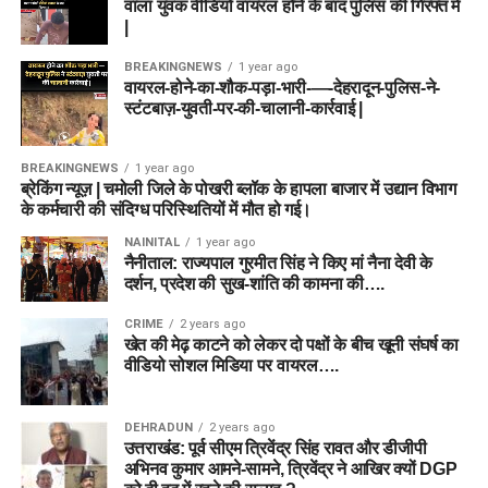
वाला युवक वीडियो वायरल होने के बाद पुलिस की गिरफ्त में
|
BREAKINGNEWS
1 year ago
वायरल-होने-का-शौक-पड़ा-भारी-—-देहरादून-पुलिस-ने-
स्टंटबाज़-युवती-पर-की-चालानी-कार्रवाई |
BREAKINGNEWS
1 year ago
ब्रेकिंग न्यूज़ | चमोली जिले के पोखरी ब्लॉक के हापला बाजार में उद्यान विभाग
के कर्मचारी की संदिग्ध परिस्थितियों में मौत हो गई।
NAINITAL
1 year ago
नैनीताल: राज्यपाल गुरमीत सिंह ने किए मां नैना देवी के
दर्शन, प्रदेश की सुख-शांति की कामना की….
CRIME
2 years ago
खेत की मेढ़ काटने को लेकर दो पक्षों के बीच खूनी संघर्ष का
वीडियो सोशल मिडिया पर वायरल….
DEHRADUN
2 years ago
उत्तराखंड: पूर्व सीएम त्रिवेंद्र सिंह रावत और डीजीपी
अभिनव कुमार आमने-सामने, त्रिवेंद्र ने आखिर क्यों DGP