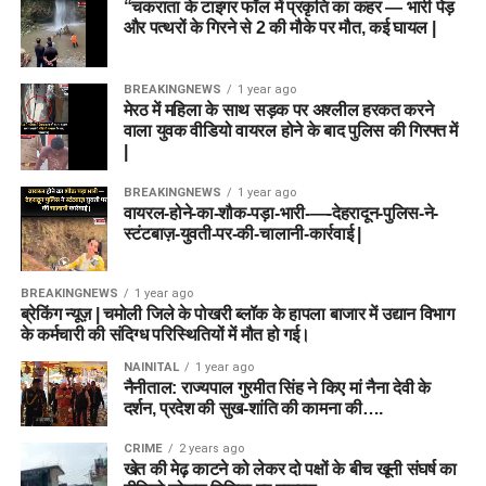
“चकराता के टाइगर फॉल में प्रकृति का कहर — भारी पेड़
और पत्थरों के गिरने से 2 की मौके पर मौत, कई घायल |
BREAKINGNEWS
1 year ago
मेरठ में महिला के साथ सड़क पर अश्लील हरकत करने
वाला युवक वीडियो वायरल होने के बाद पुलिस की गिरफ्त में
|
BREAKINGNEWS
1 year ago
वायरल-होने-का-शौक-पड़ा-भारी-—-देहरादून-पुलिस-ने-
स्टंटबाज़-युवती-पर-की-चालानी-कार्रवाई |
BREAKINGNEWS
1 year ago
ब्रेकिंग न्यूज़ | चमोली जिले के पोखरी ब्लॉक के हापला बाजार में उद्यान विभाग
के कर्मचारी की संदिग्ध परिस्थितियों में मौत हो गई।
NAINITAL
1 year ago
नैनीताल: राज्यपाल गुरमीत सिंह ने किए मां नैना देवी के
दर्शन, प्रदेश की सुख-शांति की कामना की….
CRIME
2 years ago
खेत की मेढ़ काटने को लेकर दो पक्षों के बीच खूनी संघर्ष का