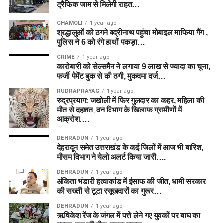
ट्रैफिक जाम से मिलेगी राहत…
CHAMOLI
1 year ago
श्रद्धालुओं को ठगने बद्रीनाथ पहुंचा मोबाइल माफिया गैंग ,
पुलिस ने 6 को रंगे हाथों पकड़ा…
CRIME
1 year ago
कारोबारी को सेल्समैन ने लगाया 9 लाख से ज्यादा का चूना,
फर्जी पेमेंट बुक से की ठगी, मुकदमा दर्ज…
RUDRAPRAYAG
1 year ago
रुद्रप्रयाग: जखोली में फिर गुलदार का कहर, महिला की
मौत से दहशत, वन विभाग के खिलाफ ग्रामीणों में
आक्रोश….
DEHRADUN
1 year ago
देहरादून समेत उत्तराखंड के कई जिलों में आज भी बारिश,
मौसम विभाग ने येलो अलर्ट किया जारी….
DEHRADUN
1 year ago
अंकिता भंडारी हत्याकांड में इंसाफ की जीत, धामी सरकार
की सख्ती से टूटा रसूखदारों का गुरूर…
DEHRADUN
1 year ago
ऋषिकेश रेंज के जंगल में पत्ते लेने गए युवकों पर बाघ का