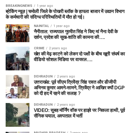
BREAKINGNEWS
1 year ago
ब्रेकिंग न्यूज़ | चमोली जिले के पोखरी ब्लॉक के हापला बाजार में उद्यान विभाग
के कर्मचारी की संदिग्ध परिस्थितियों में मौत हो गई।
NAINITAL
1 year ago
नैनीताल: राज्यपाल गुरमीत सिंह ने किए मां नैना देवी के
दर्शन, प्रदेश की सुख-शांति की कामना की….
CRIME
2 years ago
खेत की मेढ़ काटने को लेकर दो पक्षों के बीच खूनी संघर्ष का
वीडियो सोशल मिडिया पर वायरल….
DEHRADUN
2 years ago
उत्तराखंड: पूर्व सीएम त्रिवेंद्र सिंह रावत और डीजीपी
अभिनव कुमार आमने-सामने, त्रिवेंद्र ने आखिर क्यों DGP
को दी हद में रहने की सलाह ?
DEHRADUN
2 years ago
VIDEO: सुबह मॉर्निंग वॉक पर हाइवे पर निकला हाथी, पूर्व
सैनिक घयाल, अस्पताल में भर्ती
MADHYA PRADESH
2 years ago