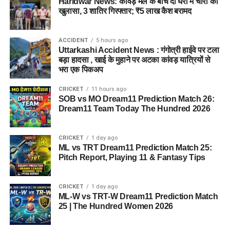
Haridwar News: कांवड़ मेले के बीच दो घरों में चोरी का
खुलासा, 3 शातिर गिरफ्तार; ₹5 लाख कैश बरामद
ACCIDENT
5 hours ago
Uttarkashi Accident News : गंगोत्री हाईवे पर टला
बड़ा हादसा , खाई के मुहाने पर अटका कांवड़ यात्रियों से
जेल नहीं, रेजिडेंशियल कॉम्प्लेक्स जैसा
भरा एक पिकअप
होगा माहौल
CRICKET
11 hours ago
SOB vs MO Dream11 Prediction Match 26:
आलंबन गांव की सबसे खास बात यही होगी कि यहां रहने वाली महिलाओं
Dream11 Team Today The Hundred 2026
और बच्चों को यह महसूस न हो कि वे किसी जेल या बंद संस्थान में रह रहे
हैं। इसके बजाय पूरा परिसर एक रेजिडेंशियल कॉम्प्लेक्स की तरह विकसित
CRICKET
1 day ago
किया जाएगा, जहां सुरक्षा के साथ रहने, पढ़ाई, दैनिक जीवन और सामाजिक
ML vs TRT Dream11 Prediction Match 25:
विकास से जुड़ी सुविधाएं उपलब्ध होंगी।
Pitch Report, Playing 11 & Fantasy Tips
परिसर को आधुनिक सुविधाओं से लैस करने की योजना है। यहां आंगनबाड़ी
CRICKET
1 day ago
केंद्र भी खोले जाएंगे। जरूरत पड़ने पर प्राथमिक विद्यालय की सुविधा भी
ML-W vs TRT-W Dream11 Prediction Match
उपलब्ध कराई जा सकती है। इस पहल का मकसद सिर्फ महिलाओं और
25 | The Hundred Women 2026
बच्चों को रहने की जगह देना नहीं, बल्कि उन्हें ऐसा वातावरण उपलब्ध कराना
है, जहां वे खुद को सुरक्षित, सम्मानित और परिवार का हिस्सा महसूस कर