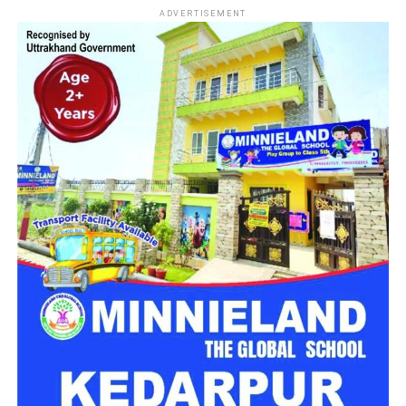
नारी निकेतन में अब जेल जैसा माहौल नहीं,
ADVERTISEMENT
मिलेगा परिवार जैसा घर!
महिला सशक्तिकरण एवं बाल विकास विभाग की ओर से इसके लिए ‘आलंबन
गांव’ विकसित करने की योजना तैयार की जा रही है। इस योजना का उद्देश्य
नारी निकेतन में रहने वाली महिलाओं और बच्चों को सुरक्षित माहौल के साथ-
साथ घर जैसा अपनापन और स्वतंत्रता देना है।
उत्तराखंड में बन रहा ‘आलंबन गांव’
महिला सशक्तिकरण एवं बाल विकास विभाग
के निदेशक आईएएस बंशीलाल
राणा के मुताबिक, नारी निकेतन में आने वाली कई महिलाएं और बच्चे खुद को
एक बंद संस्थान या जेल जैसी जगह पर महसूस करते हैं। यही वजह है कि
कई बार बच्चे वहां से निकलने या भागने की कोशिश तक करने लगते हैं।
इसी समस्या को ध्यान में रखते हुए विभाग अब ऐसा इंफ्रास्ट्रक्चर तैयार
करने की दिशा में काम कर रहा है, जहां रहने वाले लोगों को संस्थागत माहौल
के बजाय परिवार जैसा वातावरण मिल सके।