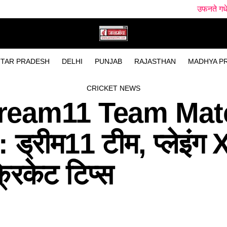
उफनते गधेरे के पास मिला नवजा
TAR PRADESH
DELHI
PUNJAB
RAJASTHAN
MADHYA P
CRICKET NEWS
ream11 Team Mat
्रीम11 टीम, प्लेइंग X
्रिकेट टिप्स