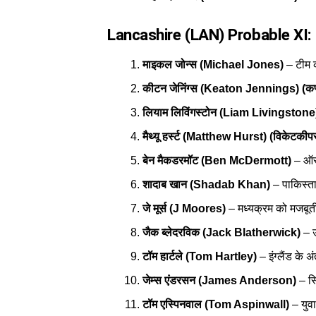
Lancashire (LAN) Probable XI:
माइकल जोन्स (Michael Jones)
– टीम क
कीटन जेनिंग्स (Keaton Jennings) (कप
लियाम लिविंगस्टोन (Liam Livingstone
मैथ्यू हर्स्ट (Matthew Hurst) (विकेटकीप
बेन मैकडरमॉट (Ben McDermott)
– ऑस्
शादाब खान (Shadab Khan)
– पाकिस्ता
जे मूर्स (J Moores)
– मध्यक्रम को मजबूती
जैक ब्लेदरविक (Jack Blatherwick)
– उ
टॉम हार्टले (Tom Hartley)
– इंग्लैंड के अं
जेम्स एंडरसन (James Anderson)
– स्
टॉम एस्पिनवाल (Tom Aspinwall)
– युवा