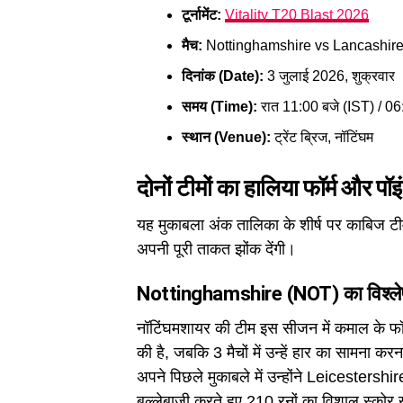
टूर्नामेंट:
Vitality T20 Blast 2026
मैच:
Nottinghamshire vs Lancashire
दिनांक (Date):
3 जुलाई 2026, शुक्रवार
समय (Time):
रात 11:00 बजे (IST) / 
स्थान (Venue):
ट्रेंट ब्रिज, नॉटिंघम
दोनों टीमों का हालिया फॉर्म और पॉ
यह मुकाबला अंक तालिका के शीर्ष पर काबिज टीमो
अपनी पूरी ताकत झोंक देंगी।
Nottinghamshire (NOT) का विश्ले
नॉटिंघमशायर की टीम इस सीजन में कमाल के फॉर्
की है, जबकि 3 मैचों में उन्हें हार का सामना करन
अपने पिछले मुकाबले में उन्होंने Leicestershir
बल्लेबाजी करते हुए 210 रनों का विशाल स्को