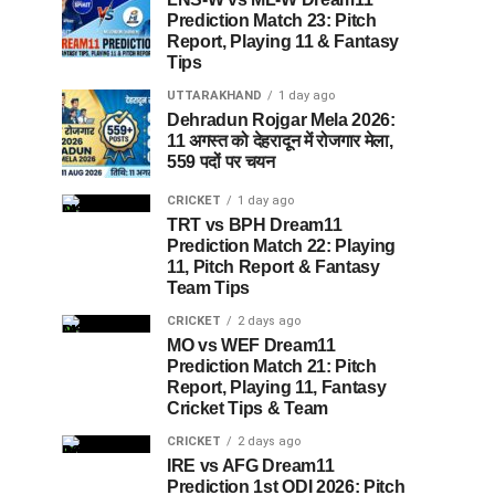
Prediction Match 23: Pitch
Report, Playing 11 & Fantasy
Tips
UTTARAKHAND
1 day ago
Dehradun Rojgar Mela 2026:
11 अगस्त को देहरादून में रोजगार मेला,
559 पदों पर चयन
CRICKET
1 day ago
TRT vs BPH Dream11
Prediction Match 22: Playing
11, Pitch Report & Fantasy
Team Tips
CRICKET
2 days ago
MO vs WEF Dream11
Prediction Match 21: Pitch
Report, Playing 11, Fantasy
Cricket Tips & Team
CRICKET
2 days ago
IRE vs AFG Dream11
Prediction 1st ODI 2026: Pitch