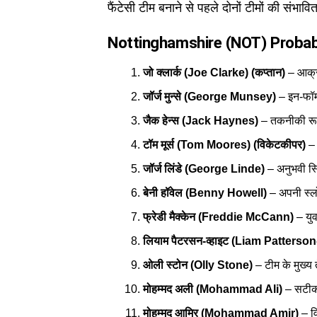
फैंटेसी टीम बनाने से पहले दोनों टीमों की संभाव
Nottinghamshire (NOT) Probab
जो क्लार्क (Joe Clarke) (कप्तान)
– आक्र
जॉर्ज मुन्से (George Munsey)
– इन-फॉर्
जैक हेन्स (Jack Haynes)
– तकनीकी रूप
टॉम मूर्स (Tom Moores) (विकेटकीपर)
– 
जॉर्ज लिंडे (George Linde)
– अनुभवी स
बेनी हॉवेल (Benny Howell)
– अपनी स्लो
फ्रेडी मैक्केन (Freddie McCann)
– यु
लियाम पैटरसन-व्हाइट (Liam Patterso
ओली स्टोन (Olly Stone)
– टीम के मुख्य 
मोहम्मद अली (Mohammad Ali)
– सटीक 
मोहम्मद आमिर (Mohammad Amir)
– वि