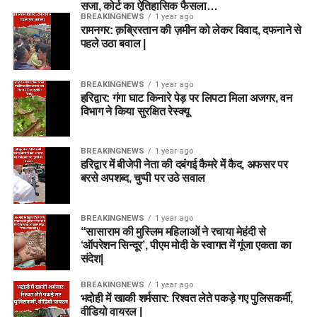
सजा, कोर्ट का ऐतिहासिक फैसला…
BREAKINGNEWS
1 year ago
Bowlers
रामनगर: क़ब्रिस्तान की ज़मीन को लेकर विवाद, दफनाने से
पहले उठा बवाल |
Nathan Ellis
Brydon Carse
BREAKINGNEWS
1 year ago
हरिद्वार: गंगा घाट किनारे पेड़ पर लिपटा मिला अजगर, वन
Ben Dwarshuis
विभाग ने किया सुरक्षित रेस्क्यू
Usman Tariq
BREAKINGNEWS
1 year ago
हरिद्वार में बीजेपी नेता की दबंगई कैमरे में कैद, अफसर पर
Fantasy Tips for BPH vs SUL
बरसे अपशब्द, चुप्पी पर उठे सवाल
Dream11 Team Today Match 24
BREAKINGNEWS
1 year ago
“सासाराम की मुस्लिम महिलाओं ने रचाया मेहंदी से
टीम में कम से कम दो तेज गेंदबाज जरूर रखें।
‘ऑपरेशन सिन्दूर’, पीएम मोदी के स्वागत में गूंजा एकता का
Mitchell Marsh को कप्तान बनाना सुरक्षित विकल्प हो सकता
संदेश|
है।
BREAKINGNEWS
1 year ago
Grand League में Usman Tariq शानदार Differential
भदोही में खाकी शर्मसार: रिश्वत लेते पकड़े गए पुलिसकर्मी,
वीडियो वायरल |
Pick साबित हो सकते हैं।