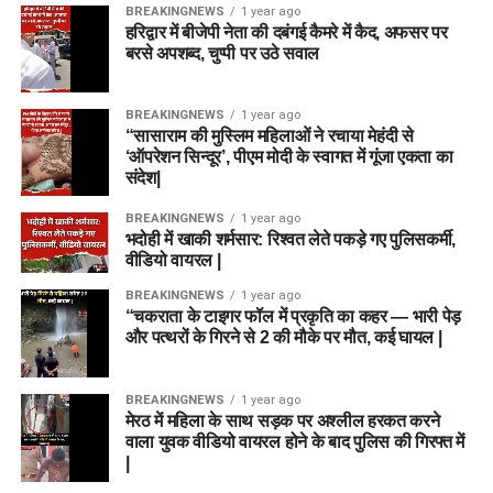
BREAKINGNEWS
1 year ago
प्रश्न 2: आज के मैच में Dream11 कप्तान
Mitchell Marsh
हरिद्वार में बीजेपी नेता की दबंगई कैमरे में कैद, अफसर पर
किसे बनाएं?
बरसे अपशब्द, चुप्पी पर उठे सवाल
मार्श शानदार ऑलराउंडर हैं और बल्ले व गेंद दोनों से अंक दिला सकते हैं।
उत्तर:
स्मॉल लीग के लिए
Hayley Matthews
या
Nat Sciver-
Joe Clarke
BREAKINGNEWS
1 year ago
Brunt
सबसे बेस्ट विकल्प हैं।
“सासाराम की मुस्लिम महिलाओं ने रचाया मेहंदी से
‘ऑपरेशन सिन्दूर’, पीएम मोदी के स्वागत में गूंजा एकता का
ओपनिंग बल्लेबाज होने के कारण बड़ी पारी खेलने की क्षमता रखते हैं।
प्रश्न 3: क्या केनिंगटन ओवल की पिच स्पिनरों
संदेश|
के लिए अच्छी है?
BREAKINGNEWS
1 year ago
उपकप्तान (Vice Captain)
भदोही में खाकी शर्मसार: रिश्वत लेते पकड़े गए पुलिसकर्मी,
वीडियो वायरल |
उत्तर:
हां, मैच के दूसरे हाफ में स्पिनरों को टर्न मिलता है, हालांकि तेज
Ryan Rickelton
गेंदबाजों को नई गेंद से शुरुआती ओवरों में मदद मिलती है।
BREAKINGNEWS
1 year ago
“चकराता के टाइगर फॉल में प्रकृति का कहर — भारी पेड़
Usman Tariq
और पत्थरों के गिरने से 2 की मौके पर मौत, कई घायल |
निष्कर्ष (Conclusion)
Top Fantasy Picks
BREAKINGNEWS
1 year ago
MI London Women और Trent Rockets Women दोनों ही स्टार
मेरठ में महिला के साथ सड़क पर अश्लील हरकत करने
खिलाड़ियों से सजी टीमें हैं। जहां MI London को घरेलू परिस्थितियों का
खिलाड़ी
भूमिका
वाला युवक वीडियो वायरल होने के बाद पुलिस की गिरफ्त में
फायदा मिलेगा, वहीं Trent Rockets अपने मजबूत ऑलराउंड डिपार्टमेंट
|
Mitchell Marsh
All-rounder
पर भरोसा करेगी। फैंटेसी
क्रिकेट
में सफलता के लिए हमारे द्वारा बताए गए