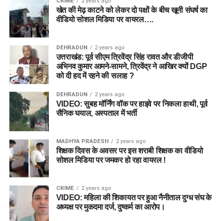
CRIME
2 years ago
Winning Probability
खेत की मेढ़ काटने को लेकर दो पक्षों के बीच खूनी संघर्ष का
वीडियो सोशल मिडिया पर वायरल….
Sunrisers Leeds – 58%
Birmingham Phoenix – 42%
DEHRADUN
2 years ago
उत्तराखंड: पूर्व सीएम त्रिवेंद्र सिंह रावत और डीजीपी
अभिनव कुमार आमने-सामने, त्रिवेंद्र ने आखिर क्यों DGP
निष्कर्ष
को दी हद में रहने की सलाह ?
यदि आप
BPH vs SUL Dream11 Team Today Match 24
के
DEHRADUN
2 years ago
VIDEO: सुबह मॉर्निंग वॉक पर हाइवे पर निकला हाथी, पूर्व
लिए विजेता फैंटेसी टीम बनाना चाहते हैं, तो Mitchell Marsh, Ryan
सैनिक घयाल, अस्पताल में भर्ती
Rickelton, Joe Clarke, Nathan Ellis और Usman Tariq जैसे
खिलाड़ियों को प्राथमिकता दें। Edgbaston की पिच तेज गेंदबाजों को
शुरुआती मदद देती है, इसलिए अपनी टीम में गुणवत्तापूर्ण पेसर्स शामिल करना
MADHYA PRADESH
2 years ago
शिक्षक दिवस के अवसर पर इस शराबी शिक्षक का वीडियो
फायदेमंद रहेगा।
सोशल मिडिया पर जमकर हो रहा वायरल !
फाइनल टीम बनाने से पहले टॉस, आधिकारिक प्लेइंग-11 और अंतिम टीम
समाचार अवश्य जांच लें ताकि आपकी Dream11 टीम अधिक संतुलित और
CRIME
2 years ago
VIDEO: महिला की शिकायत पर हुआ नैनीताल दुग्ध संघ के
प्रतिस्पर्धी बन सके।
अध्यक्ष पर मुकदमा दर्ज, दुष्कर्म का आरोप।