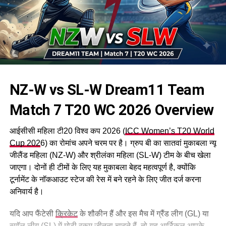
NZ-W vs SL-W Dream11 Team
Match 7 T20 WC 2026
Overview
आईसीसी महिला टी20 विश्व कप 2026 (
ICC Women’s T20 World
Cup 202
6) का रोमांच अपने चरम पर है। ग्रुप बी का सातवां मुकाबला न्यू
जीलैंड महिला (NZ-W) और श्रीलंका महिला (SL-W) टीम के बीच खेला
जाएगा। दोनों ही टीमों के लिए यह मुकाबला बेहद महत्वपूर्ण है, क्योंकि
टूर्नामेंट के नॉकआउट स्टेज की रेस में बने रहने के लिए जीत दर्ज करना
अनिवार्य है।
यदि आप फैंटेसी
क्रिकेट
के शौकीन हैं और इस मैच में ग्रैंड लीग (GL) या
स्मॉल लीग (SL) में मोटी रकम जीतना चाहते हैं, तो यह आर्टिकल आपके