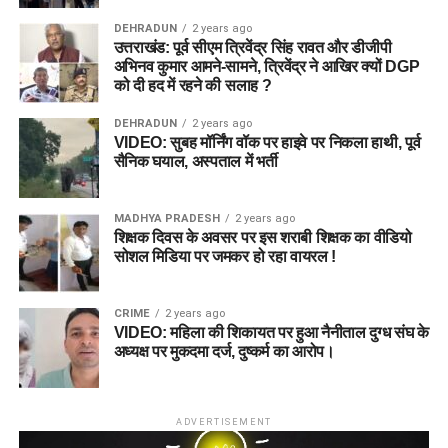
ML-W vs TRT-W Dream11 Prediction Match 25 | The
कप्तान (C):
Amelia Kerr
Laurie Evans
DEHRADUN
2 years ago
Hundred Women 2026
उत्तराखंड: पूर्व सीएम त्रिवेंद्र सिंह रावत और डीजीपी
उप-कप्तान (VC):
Ashleigh Gardner
Donovan Ferreira (C)
अभिनव कुमार आमने-सामने, त्रिवेंद्र ने आखिर क्यों DGP
को दी हद में रहने की सलाह ?
Sean Dickson
8. ML-W vs TRT-W Dream11 टीम
DEHRADUN
2 years ago
Chris Wood
VIDEO: सुबह मॉर्निंग वॉक पर हाइवे पर निकला हाथी, पूर्व
प्रेडिक्शन (Dream11 Teams)
सैनिक घयाल, अस्पताल में भर्ती
Ben Dwarshuis
Saqib Mahmood
टीम 1: स्मॉल लीग एवं सेफ टीम (Small
MADHYA PRADESH
2 years ago
Usman Tariq
League & Mini GL)
शिक्षक दिवस के अवसर पर इस शराबी शिक्षक का वीडियो
सोशल मिडिया पर जमकर हो रहा वायरल !
Sunrisers Leeds
विकटकीपर (WK):
Kira Chathli
CRIME
2 years ago
बल्लेबाज (BAT):
E Jones, Grace Scrivens, F Sweet
VIDEO: महिला की शिकायत पर हुआ नैनीताल दुग्ध संघ के
Mitchell Marsh
अध्यक्ष पर मुकदमा दर्ज, दुष्कर्म का आरोप।
ऑलराउंडर (ALL):
Hayley Matthews
(C)
, Nat Sciver-
Ryan Rickelton (WK)
Brunt
(VC)
, Amelia Kerr, Ashleigh Gardner, Chinelle
Henry
Zak Crawley (C)
ADVERTISEMENT
गेंदबाज (BOWL):
Alana King, D Gregory
Harry Brook