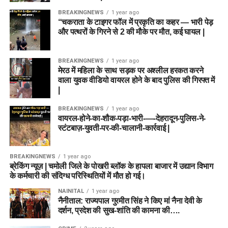
BREAKINGNEWS
1 year ago
Ryan Rickelton शानदार फॉर्म में हैं, इसलिए उन्हें टीम से बाहर न
“चकराता के टाइगर फॉल में प्रकृति का कहर — भारी पेड़
रखें।
और पत्थरों के गिरने से 2 की मौके पर मौत, कई घायल |
Joe Clarke Powerplay में तेजी से रन बना सकते हैं।
BREAKINGNEWS
1 year ago
यदि पिच पर अतिरिक्त बाउंस मिले तो Nathan Ellis और Ben
मेरठ में महिला के साथ सड़क पर अश्लील हरकत करने
Dwarshuis अधिक विकेट ले सकते हैं।
वाला युवक वीडियो वायरल होने के बाद पुलिस की गिरफ्त में
|
मैच प्रेडिक्शन
BREAKINGNEWS
1 year ago
वायरल-होने-का-शौक-पड़ा-भारी-—-देहरादून-पुलिस-ने-
हालिया प्रदर्शन को देखते हुए
Sunrisers Leeds
इस मुकाबले में थोड़ी
स्टंटबाज़-युवती-पर-की-चालानी-कार्रवाई |
मजबूत नजर आ रही है। टीम के पास Mitchell Marsh, Ryan
Rickelton, Harry Brook और Nathan Ellis जैसे मैच विनर खिलाड़ी
BREAKINGNEWS
1 year ago
मौजूद हैं।
ब्रेकिंग न्यूज़ | चमोली जिले के पोखरी ब्लॉक के हापला बाजार में उद्यान विभाग
के कर्मचारी की संदिग्ध परिस्थितियों में मौत हो गई।
वहीं Birmingham Phoenix को जीत दर्ज करने के लिए अपनी
NAINITAL
1 year ago
बल्लेबाजी में बड़ा सुधार करना होगा। यदि Joe Clarke और Mitchell
नैनीताल: राज्यपाल गुरमीत सिंह ने किए मां नैना देवी के
Owen अच्छी शुरुआत दिलाते हैं तो मुकाबला रोमांचक हो सकता है।
दर्शन, प्रदेश की सुख-शांति की कामना की….