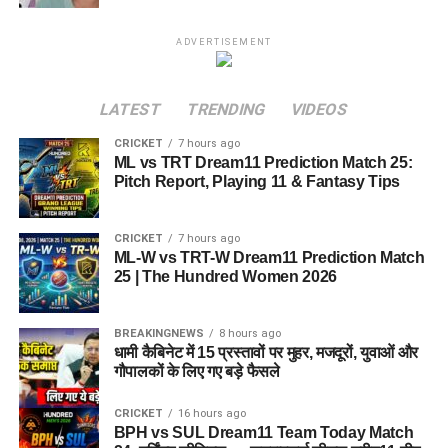
FAQs
ADVERTISEMENT
Q1. BPH vs SUL Dream11 Team
Today Match 24 का कप्तान किसे बनाएं?
LATEST
TRENDING
VIDEOS
उत्तर:
Mitchell Marsh सबसे सुरक्षित कप्तान विकल्प हैं, जबकि Joe
CRICKET
7 hours ago
ML vs TRT Dream11 Prediction Match 25:
Clarke भी बेहतरीन विकल्प हो सकते हैं।
Pitch Report, Playing 11 & Fantasy Tips
Q2. BPH vs SUL मैच कब खेला जाएगा?
CRICKET
7 hours ago
उत्तर:
यह मुकाबला 7 अगस्त 2026 को रात 11:00 बजे (IST) खेला
ML-W vs TRT-W Dream11 Prediction Match
25 | The Hundred Women 2026
जाएगा।
Q3. BPH vs SUL मैच कहां खेला जाएगा?
BREAKINGNEWS
8 hours ago
धामी कैबिनेट में 15 प्रस्तावों पर मुहर, मजदूरों, युवाओं और
उत्तर:
मुकाबला Edgbaston, Birmingham में खेला जाएगा।
गौपालकों के लिए गए बड़े फैसले
Q4. BPH vs SUL Dream11 Vice
CRICKET
16 hours ago
BPH vs SUL Dream11 Team Today Match