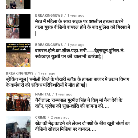
डेथ ओवर्स में बॉलिंग करने वाले प्लेयर्स को जरूर पिक करें, क्योंकि
ऑलराउंड प्रदर्शन के लिए जानी जाने वाली ऐश गार्डनर पावर-हिटिंग और
टीम
जीत
वहाँ विकेट मिलने के चांस 80% बढ़ जाते हैं।
ऑफ-स्पिन गेंदबाजी का बेहतरीन संतुलन प्रदान करती हैं।
BREAKINGNEWS
1 year ago
Birmingham Phoenix
3
मेरठ में महिला के साथ सड़क पर अश्लील हरकत करने
कप्तान का सही चुनाव:
स्मॉल लीग में 70% लोग ऑलराउंडर को
वाला युवक वीडियो वायरल होने के बाद पुलिस की गिरफ्त में
ही सी/वीसी (C/VC) बनाते हैं, लेकिन ग्रैंड लीग जीतने के लिए
Sunrisers Leeds
1
7. कप्तान और उप-कप्तान का चुनाव
|
किसी प्रमुख गेंदबाज को कैप्टन बनाना फायदेमंद हो सकता है।
(Captain & Vice-Captain
हेड टू हेड रिकॉर्ड में Birmingham Phoenix का पलड़ा भारी है।
BREAKINGNEWS
1 year ago
वायरल-होने-का-शौक-पड़ा-भारी-—-देहरादून-पुलिस-ने-
Conclusion & Match Winner
Suggestions)
स्टंटबाज़-युवती-पर-की-चालानी-कार्रवाई |
BPH vs SUL Probable Playing
Prediction (मैच परिणाम पूर्वानुमान)
स्मॉल लीग (Small League / Head-to-
BREAKINGNEWS
1 year ago
11
ब्रेकिंग न्यूज़ | चमोली जिले के पोखरी ब्लॉक के हापला बाजार में उद्यान विभाग
ML vs TRT Match 25
एक हाई-वोल्टेज मुकाबला होने की पूरी उम्मीद
Head):
के कर्मचारी की संदिग्ध परिस्थितियों में मौत हो गई।
है। दोनों टीमों की हालिया फॉर्म और खिलाड़ियों के आंकड़ों को देखा जाए तो
Birmingham Phoenix
NAINITAL
1 year ago
Trent Rockets (TRT)
का पलड़ा थोड़ा भारी नजर आ रहा है।
कप्तान (C):
Hayley Matthews
नैनीताल: राज्यपाल गुरमीत सिंह ने किए मां नैना देवी के
हालांकि, MI London के ऑलराउंडर्स भी पासा पलटने में सक्षम हैं।
Will Smeed
दर्शन, प्रदेश की सुख-शांति की कामना की….
उप-कप्तान (VC):
Nat Sciver-Brunt
Mitchell Owen
डिस्क्लेमर: इस खेल में वित्तीय जोखिम का तत्व शामिल है और इसकी आदत
CRIME
2 years ago
ग्रैंड लीग (Grand League / Multi-
खेत की मेढ़ काटने को लेकर दो पक्षों के बीच खूनी संघर्ष का
पड़ सकती है। कृपया अपनी जिम्मेदारी और समझदारी से खेलें।
Joe Clarke (WK)
वीडियो सोशल मिडिया पर वायरल….
Entry):
Rehan Ahmed