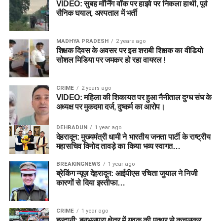
VIDEO: सुबह मॉर्निंग वॉक पर हाइवे पर निकला हाथी, पूर्व
Dream11 टीम बनाते समय इन खिलाड़ियों को केवल Grand League
सैनिक घयाल, अस्पताल में भर्ती
में ही ट्राई करें।
MADHYA PRADESH
2 years ago
खिलाड़ी
Credits
शिक्षक दिवस के अवसर पर इस शराबी शिक्षक का वीडियो
सोशल मिडिया पर जमकर हो रहा वायरल !
Chris Wood
8
Matthew Potts
7.5
CRIME
2 years ago
VIDEO: महिला की शिकायत पर हुआ नैनीताल दुग्ध संघ के
अध्यक्ष पर मुकदमा दर्ज, दुष्कर्म का आरोप।
Best Dream11 Team Today
DEHRADUN
1 year ago
Match 24 (Small League)
देहरादून: मुख्यमंत्री धामी ने भारतीय जनता पार्टी के राष्ट्रीय
महासचिव विनोद तावड़े का किया भव्य स्वागत…
Wicketkeepers
BREAKINGNEWS
1 year ago
ब्रेकिंग न्यूज़ देहरादून: आईपीएस रचिता जुयाल ने निजी
कारणों से दिया इस्तीफा…
Joe Clarke
Donovan Ferreira
CRIME
1 year ago
Batters
हल्द्वानी: बनभूलपुरा क्षेत्र में युवक की पत्थर से कुचलकर