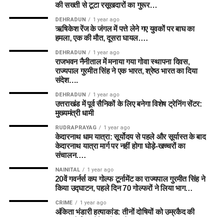
की सख्ती से टूटा रसूखदारों का गुरूर…
Grand League Dream11 Team
DEHRADUN
1 year ago
ऋषिकेश रेंज के जंगल में पत्ते लेने गए युवकों पर बाघ का
हमला, एक की मौत, दूसरा घायल….
Wicketkeepers
DEHRADUN
1 year ago
राजभवन नैनीताल में मनाया गया गोवा स्थापना दिवस,
Joe Clarke
राज्यपाल गुरमीत सिंह ने एक भारत, श्रेष्ठ भारत का दिया
Ryan Rickelton (VC)
संदेश….
Donovan Ferreira
DEHRADUN
1 year ago
उत्तराखंड में पूर्व सैनिकों के लिए बनेगा विशेष ट्रेनिंग सेंटर:
मुख्यमंत्री धामी
Batters
RUDRAPRAYAG
1 year ago
केदारनाथ धाम यात्रा: सूर्योदय से पहले और सूर्यास्त के बाद
Harry Brook
केदारनाथ यात्रा मार्ग पर नहीं होगा घोड़े-खच्चरों का
संचालन….
All-rounders
NAINITAL
1 year ago
20वें गवर्नर्स कप गोल्फ टूर्नामेंट का राज्यपाल गुरमीत सिंह ने
Mitchell Marsh (C)
किया उद्घाटन, पहले दिन 70 गोल्फरों ने लिया भाग…
Mitchell Owen
CRIME
1 year ago
अंकिता भंडारी हत्याकांड: तीनों दोषियों को उम्रकैद की
Rehan Ahmed