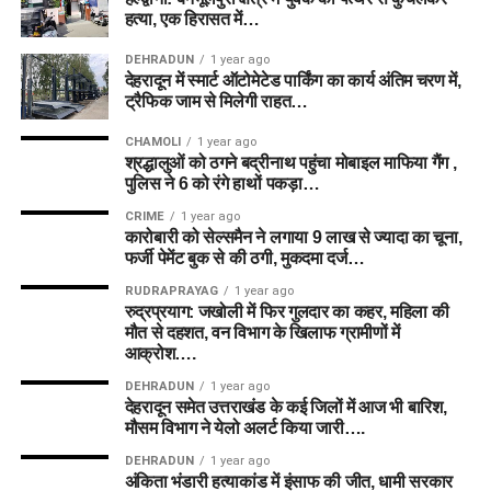
हत्या, एक हिरासत में…
Zak Crawley
DEHRADUN
1 year ago
देहरादून में स्मार्ट ऑटोमेटेड पार्किंग का कार्य अंतिम चरण में,
Will Smeed
ट्रैफिक जाम से मिलेगी राहत…
All-rounders
CHAMOLI
1 year ago
श्रद्धालुओं को ठगने बद्रीनाथ पहुंचा मोबाइल माफिया गैंग ,
पुलिस ने 6 को रंगे हाथों पकड़ा…
Mitchell Marsh (C)
CRIME
1 year ago
Mitchell Owen
कारोबारी को सेल्समैन ने लगाया 9 लाख से ज्यादा का चूना,
फर्जी पेमेंट बुक से की ठगी, मुकदमा दर्ज…
Rehan Ahmed
RUDRAPRAYAG
1 year ago
Bowlers
रुद्रप्रयाग: जखोली में फिर गुलदार का कहर, महिला की
मौत से दहशत, वन विभाग के खिलाफ ग्रामीणों में
आक्रोश….
Nathan Ellis
DEHRADUN
1 year ago
Ben Dwarshuis
देहरादून समेत उत्तराखंड के कई जिलों में आज भी बारिश,
मौसम विभाग ने येलो अलर्ट किया जारी….
Usman Tariq (VC)
DEHRADUN
1 year ago
Abrar Ahmed
अंकिता भंडारी हत्याकांड में इंसाफ की जीत, धामी सरकार