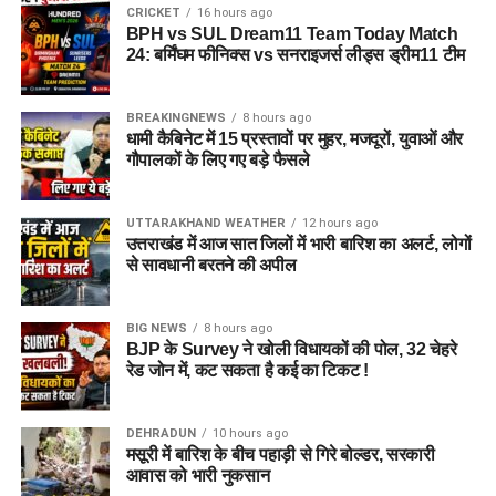
E Jones
(बल्लेबाज)
CRICKET
16 hours ago
Hindi
BPH vs SUL Dream11 Team Today Match
Team 1: Small League / Head-to-
F Sweet
(बल्लेबाज)
24: बर्मिंघम फीनिक्स vs सनराइजर्स लीड्स ड्रीम11 टीम
GA Elwiss
(ऑलराउंडर)
Head Safe Team
Edgbaston
की पिच पारंपरिक रूप से तेज गेंदबाजों को शुरुआती ओवरों में
A Surenkumar
(ऑलराउंडर)
मदद देती है। नई गेंद अच्छी सीम और बाउंस प्रदान करती है, लेकिन जैसे-
BREAKINGNEWS
8 hours ago
Wicket-keeper:
Tom Banton (VC)
धामी कैबिनेट में 15 प्रस्तावों पर मुहर, मजदूरों, युवाओं और
जैसे मैच आगे बढ़ता है बल्लेबाज खुलकर रन बना सकते हैं।
D Gregory
(गेंदबाज)
गौपालकों के लिए गए बड़े फैसले
Batters:
James Vince, Joe Root, Sam Hain
A Stonehouse
(तेज गेंदबाज)
पिच का प्रकार: Hard Pitch
All-Rounders:
Sam Curran (C), Lewis Gregory,
UTTARAKHAND WEATHER
12 hours ago
M Taylor
(गेंदबाज)
तेज गेंदबाजों को शुरुआती मदद
Mitchell Santner
उत्तराखंड में आज सात जिलों में भारी बारिश का अलर्ट, लोगों
से सावधानी बरतने की अपील
बल्लेबाज सेट होने के बाद तेजी से रन बना सकते हैं
Bowlers:
Trent Boult, Lockie Ferguson,
Trent Rockets Women (TRT-W)
Mohammad Amir, Sam Cook
पहली पारी का औसत स्कोर लगभग 155 रन
Probable XI:
BIG NEWS
8 hours ago
BJP के Survey ने खोली विधायकों की पोल, 32 चेहरे
Pitch Summary
विश्लेषण:
यह टीम स्मॉल लीग में
रेड जोन में, कट सकता है कई का टिकट !
Nat Sciver-Brunt
(कप्तान & ऑलराउंडर)
सुरक्षित पॉइंट्स सुनिश्चित करेगी,
पैरामीटर
जानकारी
Grace Scrivens
(बल्लेबाज)
क्योंकि इसमें टॉप-ऑर्डर के
DEHRADUN
10 hours ago
Pitch Type
Hard Pitch
Ashleigh Gardner
(ऑलराउंडर)
मसूरी में बारिश के बीच पहाड़ी से गिरे बोल्डर, सरकारी
बल्लेबाजों के साथ-साथ पूरे
आवास को भारी नुकसान
बल्लेबाजी
अच्छी
Heather Graham
(ऑलराउंडर)