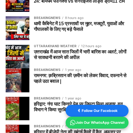
Captain कौन हो सकता है?
24: बर्मिंघम फीनिक्स vs सनराइजर्स लीड्स ड्रीम11 टीम
उत्तर:
Ryan Rickelton और Usman Tariq उपकप्तान के लिए अच्छे
BREAKINGNEWS
8 hours ago
विकल्प हैं।
धामी कैबिनेट में 15 प्रस्तावों पर मुहर, मजदूरों, युवाओं और
गौपालकों के लिए गए बड़े फैसले
Q5. BPH vs SUL मैच की लाइव स्ट्रीमिंग
कहां देखें?
UTTARAKHAND WEATHER
12 hours ago
उत्तराखंड में आज सात जिलों में भारी बारिश का अलर्ट, लोगों
उत्तर:
भारत में इस मुकाबले की लाइव स्ट्रीमिंग JioHotstar पर उपलब्ध
से सावधानी बरतने की अपील
रहेगी।
BREAKINGNEWS
1 year ago
रामनगर: क़ब्रिस्तान की ज़मीन को लेकर विवाद, दफनाने से
Disclaimer:
यह Dream11 टीम और फैंटेसी सुझाव खिलाड़ियों के
पहले उठा बवाल |
हालिया प्रदर्शन, संभावित प्लेइंग-11, पिच रिपोर्ट और उपलब्ध आंकड़ों के
आधार पर तैयार किए गए हैं। फैंटेसी स्पोर्ट्स में जोखिम शामिल है। अंतिम
BREAKINGNEWS
1 year ago
टीम बनाने से पहले टॉस और आधिकारिक प्लेइंग-11 की पुष्टि अवश्य करें।
हरिद्वार: गंगा घाट किनारे पेड़ पर लिपटा मिला अजगर, वन
विभाग ने किया सुरक्षित रेस्क्यू
Follow Our Facebook
FOR MORE CRICKET PREDICTION VISIT HERE
Join Our WhatsApp Channel
BREAKINGNEWS
1 year ago
BPH-W vs SUL-W Dream11 Team Match 24 | Playing 11,
हरिद्वार में बीजेपी नेता की दबंगई कैमरे में कैद, अफसर पर