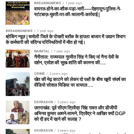
BREAKINGNEWS
1 year ago
Ryan Rickelton
Wicketkeeper
आंकड़ों, टॉस अपडेट और पिच स्थिति के आधार पर अपनी फाइनल
वायरल-होने-का-शौक-पड़ा-भारी-—-देहरादून-पुलिस-ने-
Dream11
टीम बनाएं।
स्टंटबाज़-युवती-पर-की-चालानी-कार्रवाई |
Joe Clarke
Wicketkeeper/Batter
Usman Tariq
Bowler
अस्वीकरण (Disclaimer): फैंटेसी स्पोर्ट्स में वित्तीय जोखिम शामिल है।
BREAKINGNEWS
1 year ago
कृपया अपनी जिम्मेदारी और जोखिम पर खेलें।
Ben Dwarshuis
Bowler
ब्रेकिंग न्यूज़ | चमोली जिले के पोखरी ब्लॉक के हापला बाजार में उद्यान विभाग
के कर्मचारी की संदिग्ध परिस्थितियों में मौत हो गई।
NAINITAL
1 year ago
Budget Picks
नैनीताल: राज्यपाल गुरमीत सिंह ने किए मां नैना देवी के
दर्शन, प्रदेश की सुख-शांति की कामना की….
कम क्रेडिट में शानदार विकल्प।
CRIME
2 years ago
खेत की मेढ़ काटने को लेकर दो पक्षों के बीच खूनी संघर्ष का
वीडियो सोशल मिडिया पर वायरल….
खिलाड़ी
भूमिका
Donovan Ferreira
WK
DEHRADUN
2 years ago
Ryan Rickelton
WK
उत्तराखंड: पूर्व सीएम त्रिवेंद्र सिंह रावत और डीजीपी
अभिनव कुमार आमने-सामने, त्रिवेंद्र ने आखिर क्यों DGP
को दी हद में रहने की सलाह ?
Players to Avoid
DEHRADUN
2 years ago