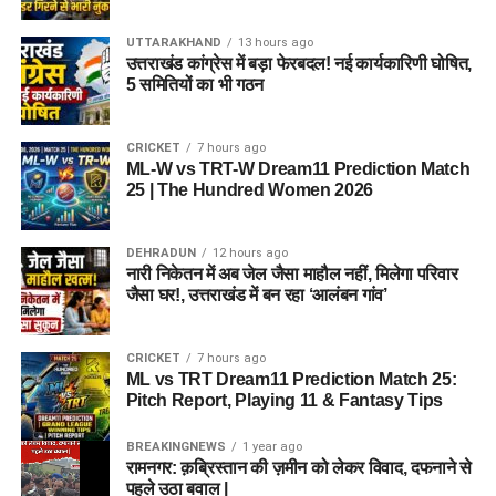
ओवर्स करने वाले ऑलराउंडर्स
गेंदबाजी
शुरुआती ओवरों में Pacers
Katie George
(ऑलराउंडर)
UTTARAKHAND
13 hours ago
शामिल हैं।
पहली पारी औसत स्कोर
155 रन
उत्तराखंड कांग्रेस में बड़ा फेरबदल! नई कार्यकारिणी घोषित,
Josie Groves
(गेंदबाज)
5 समितियों का भी गठन
Alana King
(लेग-स्पिनर)
Team 2: Grand League (GL)
BPH vs SUL Weather Report
Kirstie Gordon
(स्पिनर)
CRICKET
7 hours ago
ML-W vs TRT-W Dream11 Prediction Match
Winning Combination
Cassidy McCarthy
(तेज गेंदबाज)
25 | The Hundred Women 2026
Edgbaston में मौसम क्रिकेट के लिए अनुकूल रहने की उम्मीद है।
Natasha Wraith
(विकटकीपर)
Wicket-keeper:
Tom Banton
तापमान
22°C
DEHRADUN
12 hours ago
Alexa Stonehouse
(गेंदबाज)
Batters:
James Vince, Ashton Turner, Rovman
नारी निकेतन में अब जेल जैसा माहौल नहीं, मिलेगा परिवार
मौसम
साफ और धूप वाला
Powell
जैसा घर!, उत्तराखंड में बन रहा ‘आलंबन गांव’
6. टॉप फैंटेसी पिक्स और मस्ट-हैव प्लेयर्स
बारिश की संभावना
बहुत कम
All-Rounders:
Sam Curran, Rehan Ahmed (C), Imad
Wasim
(Must-Have Players for
CRICKET
7 hours ago
पूरा मुकाबला बिना किसी रुकावट के खेले जाने की संभावना है।
ML vs TRT Dream11 Prediction Match 25:
Bowlers:
Trent Boult (VC), Lockie Ferguson, Luke
Pitch Report, Playing 11 & Fantasy Tips
Dream11)
Wood, Michael Henry
BPH vs SUL Toss Prediction
BREAKINGNEWS
1 year ago
1. Hayley Matthews (ML-W)
रामनगर: क़ब्रिस्तान की ज़मीन को लेकर विवाद, दफनाने से
विश्लेषण:
ग्रैंड लीग की इस टीम
पहले उठा बवाल |
हमारे विश्लेषण के अनुसार घरेलू टीम
Birmingham Phoenix
टॉस