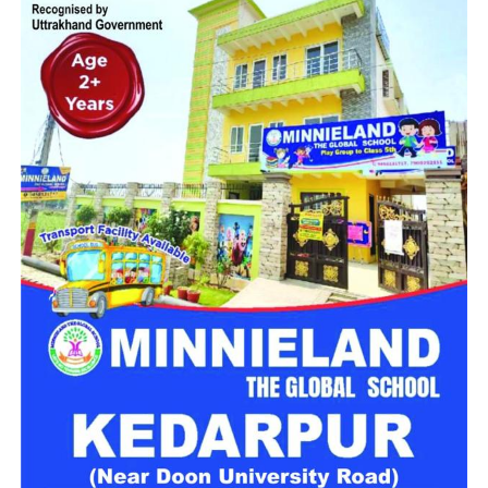
कचहरी कर्मचारी गोविंद सिंह नेगी के मुताबिक, जिस सरकारी आवास में पांच
परिवार रह रहे हैं, वो फिलहाल पूरी तरह सुरक्षित नहीं है। बोल्डर गिरने से
भवन को काफी नुकसान पहुंचा है और मौजूदा हालात में वहां रहना जोखिम
भरा हो गया है।
प्रशासन से तत्काल मदद की मांग
प्रभावित परिवारों ने प्रशासन से मौके का जल्द निरीक्षण कराने और तत्काल
सुरक्षा इंतजाम करने की मांग की है। इसके साथ ही परिवारों के लिए
वैकल्पिक आवास की व्यवस्था करने और पहाड़ी से लगातार गिर रहे बोल्डरों
के खतरे का स्थायी समाधान निकालने की अपील की गई है।