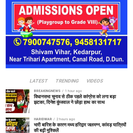
स्थानीय लोगों का कहना है कि लगातार बारिश के कारण मसूरी के कई
पहाड़ी क्षेत्र संवेदनशील हो गए हैं। ऐसे में अगर समय रहते सुरक्षा के ठोस
इंतजाम नहीं किए गए तो आने वाले दिनों में किसी बड़े हादसे का खतरा बढ़
सकता है।
LATEST
TRENDING
VIDEOS
BREAKINGNEWS
1 hour ago
विधानसभा चुनाव से ठीक पहले कांग्रेस को लगा बड़ा
झटका, दिनेश कुंजवाल ने छोड़ा हाथ का साथ
HARIDWAR
2 hours ago
भारी बारिश के कारण मध्य हरिद्वार जलमग्न, कांवड़ यात्रियों
की बढ़ी मुश्किलें