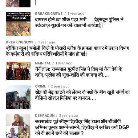
|
BREAKINGNEWS
1 year ago
वायरल-होने-का-शौक-पड़ा-भारी-—-देहरादून-पुलिस-ने-
स्टंटबाज़-युवती-पर-की-चालानी-कार्रवाई |
BREAKINGNEWS
1 year ago
ब्रेकिंग न्यूज़ | चमोली जिले के पोखरी ब्लॉक के हापला बाजार में उद्यान विभाग
के कर्मचारी की संदिग्ध परिस्थितियों में मौत हो गई।
NAINITAL
1 year ago
नैनीताल: राज्यपाल गुरमीत सिंह ने किए मां नैना देवी के
दर्शन, प्रदेश की सुख-शांति की कामना की….
CRIME
2 years ago
खेत की मेढ़ काटने को लेकर दो पक्षों के बीच खूनी संघर्ष का
वीडियो सोशल मिडिया पर वायरल….
DEHRADUN
2 years ago
उत्तराखंड: पूर्व सीएम त्रिवेंद्र सिंह रावत और डीजीपी
अभिनव कुमार आमने-सामने, त्रिवेंद्र ने आखिर क्यों DGP
को दी हद में रहने की सलाह ?