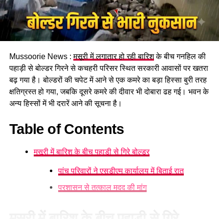
पढ़े धामी कैबिनेट के प्रमुख फैसले
Mussoorie News :
मसूरी में लगातार हो रही बारिश
के बीच गनहिल की
GST संशोधित अध्यादेश को मंजूरी।
पहाड़ी से बोल्डर गिरने से कचहरी परिसर स्थित सरकारी आवासों पर खतरा
नैनीताल हाईकोर्ट के लिए हल्द्वानी गौलापार में 30 हेक्टेयर जमीन
बढ़ गया है। बोल्डरों की चपेट में आने से एक कमरे का बड़ा हिस्सा बुरी तरह
देने का फैसला।
क्षतिग्रस्त हो गया, जबकि दूसरे कमरे की दीवार भी दोबारा ढह गई। भवन के
अन्य हिस्सों में भी दरारें आने की सूचना है।
राज्य क्रीड़ा विश्वविद्यालय हल्द्वानी के लिए 122 पदों के सृजन को
मंजूरी।
Table of Contents
जल जीवन मिशन में केंद्र की गाइडलाइंस लागू होंगी।
मसूरी में बारिश के बीच पहाड़ी से गिरे बोल्डर
कुष्ठ रोग से पीड़ित व्यक्ति भी सहकारी समिति का सदस्य बन
सकेगा।
पांच परिवारों ने एसडीएम कार्यालय में बिताई रात
मेरठ से हरिद्वार तक गंगा एक्सप्रेसवे विस्तार के लिए यूपी से
प्रशासन से तत्काल मदद की मांग
समझौता होगा।
वन विकास निगम की सेवा नियमावली में
मसूरी में बारिश के बीच पहाड़ी से गिरे