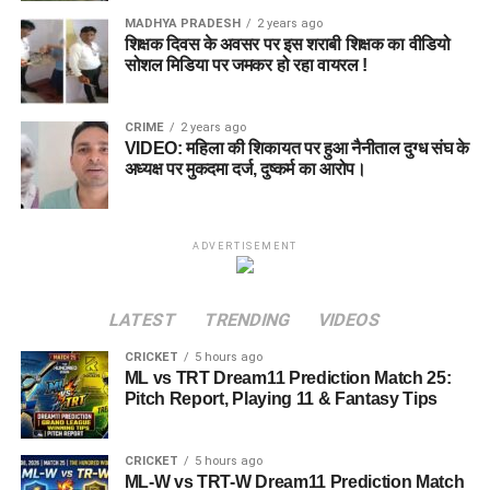
Ryan Rickelton शानदार फॉर्म में हैं, इसलिए उन्हें टीम से बाहर न
MADHYA PRADESH
2 years ago
रखें।
शिक्षक दिवस के अवसर पर इस शराबी शिक्षक का वीडियो
सोशल मिडिया पर जमकर हो रहा वायरल !
Joe Clarke Powerplay में तेजी से रन बना सकते हैं।
यदि पिच पर अतिरिक्त बाउंस मिले तो Nathan Ellis और Ben
CRIME
2 years ago
Dwarshuis अधिक विकेट ले सकते हैं।
VIDEO: महिला की शिकायत पर हुआ नैनीताल दुग्ध संघ के
अध्यक्ष पर मुकदमा दर्ज, दुष्कर्म का आरोप।
मैच प्रेडिक्शन
हालिया प्रदर्शन को देखते हुए
Sunrisers Leeds
इस मुकाबले में थोड़ी
ADVERTISEMENT
मजबूत नजर आ रही है। टीम के पास Mitchell Marsh, Ryan
Rickelton, Harry Brook और Nathan Ellis जैसे मैच विनर खिलाड़ी
LATEST
TRENDING
VIDEOS
मौजूद हैं।
CRICKET
5 hours ago
वहीं Birmingham Phoenix को जीत दर्ज करने के लिए अपनी
ML vs TRT Dream11 Prediction Match 25:
बल्लेबाजी में बड़ा सुधार करना होगा। यदि Joe Clarke और Mitchell
Pitch Report, Playing 11 & Fantasy Tips
Owen अच्छी शुरुआत दिलाते हैं तो मुकाबला रोमांचक हो सकता है।
CRICKET
5 hours ago
Winning Probability
ML-W vs TRT-W Dream11 Prediction Match