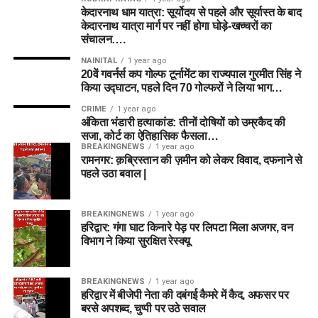
केदारनाथ धाम यात्रा: सूर्योदय से पहले और सूर्यास्त के बाद
Zak Crawley
केदारनाथ यात्रा मार्ग पर नहीं होगा घोड़े-खच्चरों का
संचालन….
Will Smeed
NAINITAL
1 year ago
All-rounders
20वें गवर्नर्स कप गोल्फ टूर्नामेंट का राज्यपाल गुरमीत सिंह ने
किया उद्घाटन, पहले दिन 70 गोल्फरों ने लिया भाग…
Mitchell Marsh (C)
CRIME
1 year ago
अंकिता भंडारी हत्याकांड: तीनों दोषियों को उम्रकैद की
Mitchell Owen
सजा, कोर्ट का ऐतिहासिक फैसला…
BREAKINGNEWS
1 year ago
Rehan Ahmed
रामनगर: क़ब्रिस्तान की ज़मीन को लेकर विवाद, दफनाने से
पहले उठा बवाल |
Bowlers
Nathan Ellis
BREAKINGNEWS
1 year ago
हरिद्वार: गंगा घाट किनारे पेड़ पर लिपटा मिला अजगर, वन
Ben Dwarshuis
विभाग ने किया सुरक्षित रेस्क्यू
Usman Tariq (VC)
BREAKINGNEWS
1 year ago
Abrar Ahmed
हरिद्वार में बीजेपी नेता की दबंगई कैमरे में कैद, अफसर पर
बरसे अपशब्द, चुप्पी पर उठे सवाल