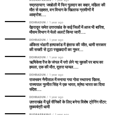
RUDRAPRAYAG
1 year ago
रुद्रप्रयाग: जखोली में फिर गुलदार का कहर, महिला की
में ही ट्राई करें।
मौत से दहशत, वन विभाग के खिलाफ ग्रामीणों में
आक्रोश….
खिलाड़ी
Credits
DEHRADUN
1 year ago
देहरादून समेत उत्तराखंड के कई जिलों में आज भी बारिश,
Chris Wood
8
मौसम विभाग ने येलो अलर्ट किया जारी….
Matthew Potts
7.5
DEHRADUN
1 year ago
अंकिता भंडारी हत्याकांड में इंसाफ की जीत, धामी सरकार
की सख्ती से टूटा रसूखदारों का गुरूर…
Best Dream11 Team Today
DEHRADUN
1 year ago
ऋषिकेश रेंज के जंगल में पत्ते लेने गए युवकों पर बाघ का
Match 24 (Small League)
हमला, एक की मौत, दूसरा घायल….
DEHRADUN
1 year ago
Wicketkeepers
राजभवन नैनीताल में मनाया गया गोवा स्थापना दिवस,
राज्यपाल गुरमीत सिंह ने एक भारत, श्रेष्ठ भारत का दिया
Joe Clarke
संदेश….
DEHRADUN
1 year ago
Donovan Ferreira
उत्तराखंड में पूर्व सैनिकों के लिए बनेगा विशेष ट्रेनिंग सेंटर:
मुख्यमंत्री धामी
Batters
RUDRAPRAYAG
1 year ago