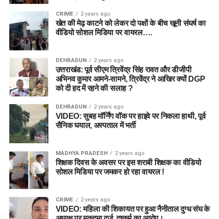
Mitchell Marsh
किसे बनाएं?
CRIME
2 years ago
मार्श शानदार ऑलराउंडर हैं और बल्ले व गेंद दोनों से अंक दिला सकते हैं।
खेत की मेढ़ काटने को लेकर दो पक्षों के बीच खूनी संघर्ष का
वीडियो सोशल मिडिया पर वायरल….
उत्तर:
स्मॉल लीग के लिए
Hayley Matthews
या
Nat Sciver-
Joe Clarke
Brunt
सबसे बेस्ट विकल्प हैं।
ओपनिंग बल्लेबाज होने के कारण बड़ी पारी खेलने की क्षमता रखते हैं।
DEHRADUN
2 years ago
प्रश्न 3: क्या केनिंगटन ओवल की पिच स्पिनरों
उत्तराखंड: पूर्व सीएम त्रिवेंद्र सिंह रावत और डीजीपी
अभिनव कुमार आमने-सामने, त्रिवेंद्र ने आखिर क्यों DGP
के लिए अच्छी है?
उपकप्तान (Vice Captain)
को दी हद में रहने की सलाह ?
उत्तर:
हां, मैच के दूसरे हाफ में स्पिनरों को टर्न मिलता है, हालांकि तेज
DEHRADUN
2 years ago
Ryan Rickelton
VIDEO: सुबह मॉर्निंग वॉक पर हाइवे पर निकला हाथी, पूर्व
गेंदबाजों को नई गेंद से शुरुआती ओवरों में मदद मिलती है।
सैनिक घयाल, अस्पताल में भर्ती
Usman Tariq
निष्कर्ष (Conclusion)
MADHYA PRADESH
2 years ago
Top Fantasy Picks
शिक्षक दिवस के अवसर पर इस शराबी शिक्षक का वीडियो
MI London Women और Trent Rockets Women दोनों ही स्टार
सोशल मिडिया पर जमकर हो रहा वायरल !
खिलाड़ियों से सजी टीमें हैं। जहां MI London को घरेलू परिस्थितियों का
खिलाड़ी
भूमिका
फायदा मिलेगा, वहीं Trent Rockets अपने मजबूत ऑलराउंड डिपार्टमेंट
Mitchell Marsh
All-rounder
CRIME
2 years ago
पर भरोसा करेगी। फैंटेसी
क्रिकेट
में सफलता के लिए हमारे द्वारा बताए गए
VIDEO: महिला की शिकायत पर हुआ नैनीताल दुग्ध संघ के
Ryan Rickelton
Wicketkeeper
आंकड़ों, टॉस अपडेट और पिच स्थिति के आधार पर अपनी फाइनल
अध्यक्ष पर मुकदमा दर्ज, दुष्कर्म का आरोप।