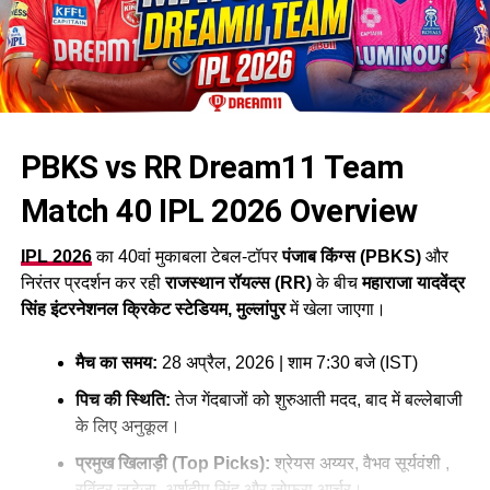
PBKS vs RR Dream11 Team
Match 40 IPL 2026
Overview
IPL 2026
का 40वां मुकाबला टेबल-टॉपर
पंजाब किंग्स (PBKS)
और
निरंतर प्रदर्शन कर रही
राजस्थान रॉयल्स (RR)
के बीच
महाराजा यादवेंद्र
सिंह इंटरनेशनल क्रिकेट स्टेडियम, मुल्लांपुर
में खेला जाएगा।
मैच का समय:
28 अप्रैल, 2026 | शाम 7:30 बजे (IST)
पिच की स्थिति:
तेज गेंदबाजों को शुरुआती मदद, बाद में बल्लेबाजी
के लिए अनुकूल।
प्रमुख खिलाड़ी (Top Picks):
श्रेयस अय्यर, वैभव सूर्यवंशी ,
रविंद्र जडेजा, अर्शदीप सिंह और जोफ्रा आर्चर।