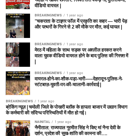
Harry Brook
वीडियो वायरल |
ऑलराउंडर्स पर ध्यान दें:
द हंड्रेड फॉर्मेट में उन ऑलराउंडरों को
BREAKINGNEWS
1 year ago
प्राथमिकता दें जो टॉप-4 में बल्लेबाजी करते हैं और कम से कम
Top Wicket Takers Prediction
“चकराता के टाइगर फॉल में प्रकृति का कहर — भारी पेड़
15-20 गेंदें फेंकते हैं।
और पत्थरों के गिरने से 2 की मौके पर मौत, कई घायल |
गेंदबाजी विभाग में ये खिलाड़ी शानदार प्रदर्शन कर सकते हैं।
गेंदबाजी विश्लेषण:
केनिंगटन ओवल में डेथ ओवरों (Death
Overs – अंतिम 20 गेंदें) में गेंदबाजी करने वाले बॉलर्स को अपनी
BREAKINGNEWS
1 year ago
Nathan Ellis
टीम में रखना न भूलें, क्योंकि इस दौरान विकेट गिरने की संभावना
मेरठ में महिला के साथ सड़क पर अश्लील हरकत करने
सबसे अधिक होती है।
वाला युवक वीडियो वायरल होने के बाद पुलिस की गिरफ्त में
Ben Dwarshuis
|
Usman Tariq
10. अक्सर पूछे जाने वाले प्रश्न (FAQs)
BREAKINGNEWS
1 year ago
Brydon Carse
वायरल-होने-का-शौक-पड़ा-भारी-—-देहरादून-पुलिस-ने-
स्टंटबाज़-युवती-पर-की-चालानी-कार्रवाई |
प्रश्न 1: ML-W vs TRT-W Match 25
Best Captain and Vice Captain
कब और कहां खेला जाएगा?
BREAKINGNEWS
1 year ago
Choices
ब्रेकिंग न्यूज़ | चमोली जिले के पोखरी ब्लॉक के हापला बाजार में उद्यान विभाग
उत्तर:
यह मैच 8 अगस्त 2026 को दोपहर 03:30 बजे (IST) केनिंगटन
के कर्मचारी की संदिग्ध परिस्थितियों में मौत हो गई।
ओवल, लंदन में खेला जाएगा।
कप्तान (Captain)
NAINITAL
1 year ago
नैनीताल: राज्यपाल गुरमीत सिंह ने किए मां नैना देवी के
प्रश्न 2: आज के मैच में Dream11 कप्तान
दर्शन, प्रदेश की सुख-शांति की कामना की….