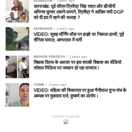
कप्तान (C):
Amelia Kerr
Laurie Evans
DEHRADUN
2 years ago
Hundred Women 2026
उत्तराखंड: पूर्व सीएम त्रिवेंद्र सिंह रावत और डीजीपी
उप-कप्तान (VC):
Ashleigh Gardner
Donovan Ferreira (C)
अभिनव कुमार आमने-सामने, त्रिवेंद्र ने आखिर क्यों DGP
को दी हद में रहने की सलाह ?
Sean Dickson
8. ML-W vs TRT-W Dream11 टीम
DEHRADUN
2 years ago
Chris Wood
VIDEO: सुबह मॉर्निंग वॉक पर हाइवे पर निकला हाथी, पूर्व
प्रेडिक्शन (Dream11 Teams)
सैनिक घयाल, अस्पताल में भर्ती
Ben Dwarshuis
Saqib Mahmood
टीम 1: स्मॉल लीग एवं सेफ टीम (Small
MADHYA PRADESH
2 years ago
Usman Tariq
League & Mini GL)
शिक्षक दिवस के अवसर पर इस शराबी शिक्षक का वीडियो
सोशल मिडिया पर जमकर हो रहा वायरल !
Sunrisers Leeds
विकटकीपर (WK):
Kira Chathli
CRIME
2 years ago
बल्लेबाज (BAT):
E Jones, Grace Scrivens, F Sweet
VIDEO: महिला की शिकायत पर हुआ नैनीताल दुग्ध संघ के
Mitchell Marsh
अध्यक्ष पर मुकदमा दर्ज, दुष्कर्म का आरोप।
ऑलराउंडर (ALL):
Hayley Matthews
(C)
, Nat Sciver-
Ryan Rickelton (WK)
Brunt
(VC)
, Amelia Kerr, Ashleigh Gardner, Chinelle
Henry
Zak Crawley (C)
ADVERTISEMENT
गेंदबाज (BOWL):
Alana King, D Gregory
Harry Brook
Dan Lawrence