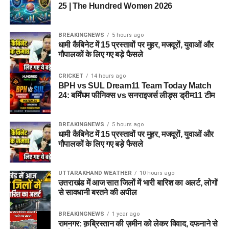
25 | The Hundred Women 2026
Sunrisers Leeds – 58%
Birmingham Phoenix – 42%
BREAKINGNEWS
5 hours ago
धामी कैबिनेट में 15 प्रस्तावों पर मुहर, मजदूरों, युवाओं और
गौपालकों के लिए गए बड़े फैसले
निष्कर्ष
CRICKET
14 hours ago
BPH vs SUL Dream11 Team Today Match
यदि आप
BPH vs SUL Dream11 Team Today Match 24
के
24: बर्मिंघम फीनिक्स vs सनराइजर्स लीड्स ड्रीम11 टीम
लिए विजेता फैंटेसी टीम बनाना चाहते हैं, तो Mitchell Marsh, Ryan
Rickelton, Joe Clarke, Nathan Ellis और Usman Tariq जैसे
खिलाड़ियों को प्राथमिकता दें। Edgbaston की पिच तेज गेंदबाजों को
BREAKINGNEWS
5 hours ago
धामी कैबिनेट में 15 प्रस्तावों पर मुहर, मजदूरों, युवाओं और
शुरुआती मदद देती है, इसलिए अपनी टीम में गुणवत्तापूर्ण पेसर्स शामिल करना
गौपालकों के लिए गए बड़े फैसले
फायदेमंद रहेगा।
फाइनल टीम बनाने से पहले टॉस, आधिकारिक प्लेइंग-11 और अंतिम टीम
UTTARAKHAND WEATHER
10 hours ago
समाचार अवश्य जांच लें ताकि आपकी Dream11 टीम अधिक संतुलित और
उत्तराखंड में आज सात जिलों में भारी बारिश का अलर्ट, लोगों
से सावधानी बरतने की अपील
प्रतिस्पर्धी बन सके।
BREAKINGNEWS
1 year ago
FAQs
रामनगर: क़ब्रिस्तान की ज़मीन को लेकर विवाद, दफनाने से