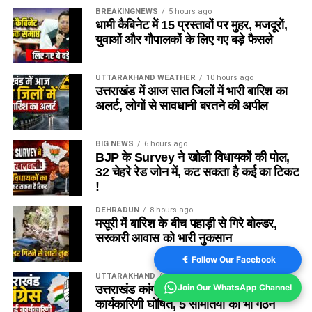
BREAKINGNEWS
5 hours ago
उत्तर:
Ryan Rickelton और Usman Tariq उपकप्तान के लिए अच्छे
धामी कैबिनेट में 15 प्रस्तावों पर मुहर, मजदूरों,
विकल्प हैं।
युवाओं और गौपालकों के लिए गए बड़े फैसले
Q5. BPH vs SUL मैच की लाइव स्ट्रीमिंग
UTTARAKHAND WEATHER
10 hours ago
कहां देखें?
उत्तराखंड में आज सात जिलों में भारी बारिश का
अलर्ट, लोगों से सावधानी बरतने की अपील
उत्तर:
भारत में इस मुकाबले की लाइव स्ट्रीमिंग JioHotstar पर उपलब्ध
रहेगी।
BIG NEWS
6 hours ago
BJP के Survey ने खोली विधायकों की पोल,
Disclaimer:
यह Dream11 टीम और फैंटेसी सुझाव खिलाड़ियों के
32 चेहरे रेड जोन में, कट सकता है कई का टिकट
!
हालिया प्रदर्शन, संभावित प्लेइंग-11, पिच रिपोर्ट और उपलब्ध आंकड़ों के
आधार पर तैयार किए गए हैं। फैंटेसी स्पोर्ट्स में जोखिम शामिल है। अंतिम
DEHRADUN
8 hours ago
टीम बनाने से पहले टॉस और आधिकारिक प्लेइंग-11 की पुष्टि अवश्य करें।
मसूरी में बारिश के बीच पहाड़ी से गिरे बोल्डर,
सरकारी आवास को भारी नुकसान
FOR MORE CRICKET PREDICTION VISIT HERE
Follow Our Facebook
UTTARAKHAND
11 hours ago
BPH-W vs SUL-W Dream11 Team Match 24 | Playing 11,
Join Our WhatsApp Channel
उत्तराखंड कांग्रेस में बड़ा फेरबदल! नई
Pitch Report & Fantasy Tips
कार्यकारिणी घोषित, 5 समितियों का भी गठन