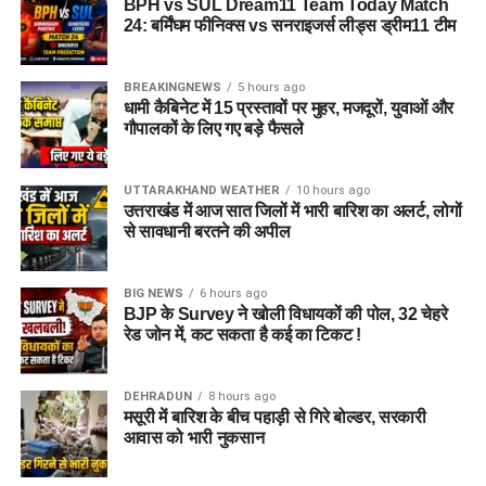
Hindi
BPH vs SUL Dream11 Team Today Match
Team 1: Small League / Head-to-
F Sweet
(बल्लेबाज)
24: बर्मिंघम फीनिक्स vs सनराइजर्स लीड्स ड्रीम11 टीम
GA Elwiss
(ऑलराउंडर)
Head Safe Team
Edgbaston
की पिच पारंपरिक रूप से तेज गेंदबाजों को शुरुआती ओवरों में
A Surenkumar
(ऑलराउंडर)
मदद देती है। नई गेंद अच्छी सीम और बाउंस प्रदान करती है, लेकिन जैसे-
BREAKINGNEWS
5 hours ago
Wicket-keeper:
Tom Banton (VC)
धामी कैबिनेट में 15 प्रस्तावों पर मुहर, मजदूरों, युवाओं और
जैसे मैच आगे बढ़ता है बल्लेबाज खुलकर रन बना सकते हैं।
D Gregory
(गेंदबाज)
गौपालकों के लिए गए बड़े फैसले
Batters:
James Vince, Joe Root, Sam Hain
A Stonehouse
(तेज गेंदबाज)
पिच का प्रकार: Hard Pitch
All-Rounders:
Sam Curran (C), Lewis Gregory,
UTTARAKHAND WEATHER
10 hours ago
M Taylor
(गेंदबाज)
तेज गेंदबाजों को शुरुआती मदद
Mitchell Santner
उत्तराखंड में आज सात जिलों में भारी बारिश का अलर्ट, लोगों
से सावधानी बरतने की अपील
बल्लेबाज सेट होने के बाद तेजी से रन बना सकते हैं
Bowlers:
Trent Boult, Lockie Ferguson,
Trent Rockets Women (TRT-W)
Mohammad Amir, Sam Cook
पहली पारी का औसत स्कोर लगभग 155 रन
Probable XI:
BIG NEWS
6 hours ago
BJP के Survey ने खोली विधायकों की पोल, 32 चेहरे
Pitch Summary
विश्लेषण:
यह टीम स्मॉल लीग में
रेड जोन में, कट सकता है कई का टिकट !
Nat Sciver-Brunt
(कप्तान & ऑलराउंडर)
सुरक्षित पॉइंट्स सुनिश्चित करेगी,
पैरामीटर
जानकारी
Grace Scrivens
(बल्लेबाज)
क्योंकि इसमें टॉप-ऑर्डर के
DEHRADUN
8 hours ago
Pitch Type
Hard Pitch
Ashleigh Gardner
(ऑलराउंडर)
मसूरी में बारिश के बीच पहाड़ी से गिरे बोल्डर, सरकारी
बल्लेबाजों के साथ-साथ पूरे
आवास को भारी नुकसान
बल्लेबाजी
अच्छी
Heather Graham
(ऑलराउंडर)
ओवर्स करने वाले ऑलराउंडर्स
गेंदबाजी
शुरुआती ओवरों में Pacers