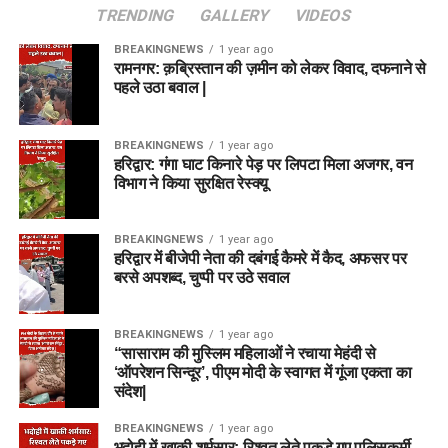
टीम 2: ग्रैंड लीग रिस्की टीम (Grand
TRENDING
GALLERY
VIDEOS
Matthew Revis
League Strategy)
BREAKINGNEWS
1 year ago
Brydon Carse
रामनगर: क़ब्रिस्तान की ज़मीन को लेकर विवाद, दफनाने से
पहले उठा बवाल |
विकटकीपर (WK):
Natasha Wraith
Matthew Potts
बल्लेबाज (BAT):
E Jones, Grace Scrivens
Nathan Ellis
BREAKINGNEWS
1 year ago
हरिद्वार: गंगा घाट किनारे पेड़ पर लिपटा मिला अजगर, वन
ऑलराउंडर (ALL):
Amelia Kerr
(C)
, Ashleigh Gardner
Reece Topley
विभाग ने किया सुरक्षित रेस्क्यू
(VC)
, Hayley Matthews, Nat Sciver-Brunt, GA
Abrar Ahmed
Elwiss
BREAKINGNEWS
1 year ago
गेंदबाज (BOWL):
Alana King, A Stonehouse, M Taylor
Top Run Scorers Prediction
हरिद्वार में बीजेपी नेता की दबंगई कैमरे में कैद, अफसर पर
बरसे अपशब्द, चुप्पी पर उठे सवाल
9. फैंटेसी जीत के लिए विशेष टिप्स (Pro
इन बल्लेबाजों से बड़ी पारी की उम्मीद की जा सकती है।
BREAKINGNEWS
1 year ago
Fantasy Tips)
Mitchell Marsh
“सासाराम की मुस्लिम महिलाओं ने रचाया मेहंदी से
‘ऑपरेशन सिन्दूर’, पीएम मोदी के स्वागत में गूंजा एकता का
Joe Clarke
संदेश|
टॉस के बाद अपडेट:
टॉस के बाद (Lineups Out) अंतिम प्लेइंग
11 जरूर चेक करें। यदि कोई खिलाड़ी मैच नहीं खेल रहा है तो
Ryan Rickelton
BREAKINGNEWS
1 year ago
तुरंत अपनी फैंटेसी टीम अपडेट करें।
भदोही में खाकी शर्मसार: रिश्वत लेते पकड़े गए पुलिसकर्मी,