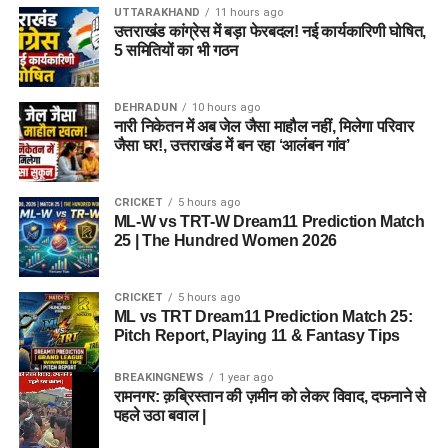
Katie George
(ऑलराउंडर)
UTTARAKHAND
11 hours ago
शामिल हैं।
पहली पारी औसत स्कोर
155 रन
उत्तराखंड कांग्रेस में बड़ा फेरबदल! नई कार्यकारिणी घोषित,
Josie Groves
(गेंदबाज)
5 समितियों का भी गठन
Alana King
(लेग-स्पिनर)
Team 2: Grand League (GL)
BPH vs SUL Weather Report
Kirstie Gordon
(स्पिनर)
DEHRADUN
10 hours ago
नारी निकेतन में अब जेल जैसा माहौल नहीं, मिलेगा परिवार
Winning Combination
Cassidy McCarthy
(तेज गेंदबाज)
जैसा घर!, उत्तराखंड में बन रहा ‘आलंबन गांव’
Edgbaston में मौसम क्रिकेट के लिए अनुकूल रहने की उम्मीद है।
Natasha Wraith
(विकटकीपर)
Wicket-keeper:
Tom Banton
तापमान
22°C
CRICKET
5 hours ago
Alexa Stonehouse
(गेंदबाज)
Batters:
James Vince, Ashton Turner, Rovman
ML-W vs TRT-W Dream11 Prediction Match
मौसम
साफ और धूप वाला
Powell
25 | The Hundred Women 2026
6. टॉप फैंटेसी पिक्स और मस्ट-हैव प्लेयर्स
बारिश की संभावना
बहुत कम
All-Rounders:
Sam Curran, Rehan Ahmed (C), Imad
Wasim
(Must-Have Players for
CRICKET
5 hours ago
पूरा मुकाबला बिना किसी रुकावट के खेले जाने की संभावना है।
ML vs TRT Dream11 Prediction Match 25:
Bowlers:
Trent Boult (VC), Lockie Ferguson, Luke
Pitch Report, Playing 11 & Fantasy Tips
Dream11)
Wood, Michael Henry
BPH vs SUL Toss Prediction
BREAKINGNEWS
1 year ago
1. Hayley Matthews (ML-W)
रामनगर: क़ब्रिस्तान की ज़मीन को लेकर विवाद, दफनाने से
विश्लेषण:
ग्रैंड लीग की इस टीम
पहले उठा बवाल |
हमारे विश्लेषण के अनुसार घरेलू टीम
Birmingham Phoenix
टॉस
हेली मैथ्यूज वर्तमान में महिला टी20 फॉर्मेट की सबसे प्रभावशाली
जीत सकती है और पहले बल्लेबाजी का फैसला ले सकती है।