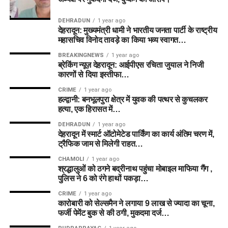
Dream11
टीम बनाएं।
Joe Clarke
Wicketkeeper/Batter
DEHRADUN
1 year ago
देहरादून: मुख्यमंत्री धामी ने भारतीय जनता पार्टी के राष्ट्रीय
Usman Tariq
Bowler
अस्वीकरण (Disclaimer): फैंटेसी स्पोर्ट्स में वित्तीय जोखिम शामिल है।
महासचिव विनोद तावड़े का किया भव्य स्वागत…
कृपया अपनी जिम्मेदारी और जोखिम पर खेलें।
Ben Dwarshuis
Bowler
BREAKINGNEWS
1 year ago
ब्रेकिंग न्यूज़ देहरादून: आईपीएस रचिता जुयाल ने निजी
कारणों से दिया इस्तीफा…
Budget Picks
CRIME
1 year ago
हल्द्वानी: बनभूलपुरा क्षेत्र में युवक की पत्थर से कुचलकर
कम क्रेडिट में शानदार विकल्प।
हत्या, एक हिरासत में…
DEHRADUN
1 year ago
खिलाड़ी
भूमिका
देहरादून में स्मार्ट ऑटोमेटेड पार्किंग का कार्य अंतिम चरण में,
ट्रैफिक जाम से मिलेगी राहत…
Donovan Ferreira
WK
CHAMOLI
1 year ago
Ryan Rickelton
WK
श्रद्धालुओं को ठगने बद्रीनाथ पहुंचा मोबाइल माफिया गैंग ,
पुलिस ने 6 को रंगे हाथों पकड़ा…
CRIME
1 year ago
Players to Avoid
कारोबारी को सेल्समैन ने लगाया 9 लाख से ज्यादा का चूना,
फर्जी पेमेंट बुक से की ठगी, मुकदमा दर्ज…
Dream11 टीम बनाते समय इन खिलाड़ियों को केवल Grand League