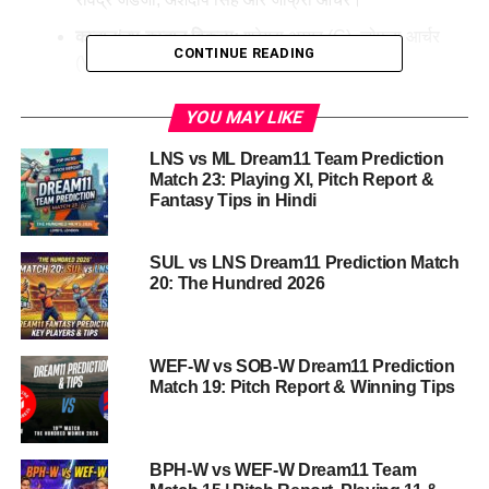
कप्तान/उप-कप्तान विकल्प:
श्रेयस अय्यर (C), जोफ्रा आर्चर
CONTINUE READING
(VC)
जीत की संभावना:
पंजाब किंग्स की मौजूदा फॉर्म और होम एडवांटेज
YOU MAY LIKE
को देखते हुए उनका पलड़ा थोड़ा भारी है।
LNS vs ML Dream11 Team Prediction
Table of Contents
Match 23: Playing XI, Pitch Report &
Fantasy Tips in Hindi
PBKS vs RR Dream11 Team Match 40 IPL 2026
Overview
SUL vs LNS Dream11 Prediction Match
20: The Hundred 2026
प्रस्तावना: आईपीएल 2026 का एक हाई-वोल्टेज
मुकाबला
पिच रिपोर्ट: मुल्लांपुर (New Chandigarh) का मिजाज
WEF-W vs SOB-W Dream11 Prediction
Match 19: Pitch Report & Winning Tips
टीम विश्लेषण: पंजाब किंग्स (PBKS)
टीम विश्लेषण: राजस्थान रॉयल्स (RR)
BPH-W vs WEF-W Dream11 Team
PBKS vs RR: हेड टू हेड रिकॉर्ड (IPL History)