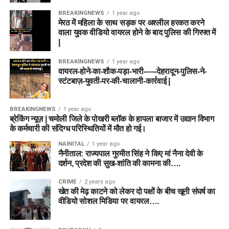
टीम
जीत
वहाँ विकेट मिलने के चांस 80% बढ़ जाते हैं।
ऑफ-स्पिन गेंदबाजी का बेहतरीन संतुलन प्रदान करती हैं।
BREAKINGNEWS
1 year ago
Birmingham Phoenix
3
मेरठ में महिला के साथ सड़क पर अश्लील हरकत करने
कप्तान का सही चुनाव:
स्मॉल लीग में 70% लोग ऑलराउंडर को
वाला युवक वीडियो वायरल होने के बाद पुलिस की गिरफ्त में
ही सी/वीसी (C/VC) बनाते हैं, लेकिन ग्रैंड लीग जीतने के लिए
Sunrisers Leeds
1
7. कप्तान और उप-कप्तान का चुनाव
|
किसी प्रमुख गेंदबाज को कैप्टन बनाना फायदेमंद हो सकता है।
(Captain & Vice-Captain
हेड टू हेड रिकॉर्ड में Birmingham Phoenix का पलड़ा भारी है।
BREAKINGNEWS
1 year ago
वायरल-होने-का-शौक-पड़ा-भारी-—-देहरादून-पुलिस-ने-
Conclusion & Match Winner
Suggestions)
स्टंटबाज़-युवती-पर-की-चालानी-कार्रवाई |
BPH vs SUL Probable Playing
Prediction (मैच परिणाम पूर्वानुमान)
स्मॉल लीग (Small League / Head-to-
BREAKINGNEWS
1 year ago
11
ब्रेकिंग न्यूज़ | चमोली जिले के पोखरी ब्लॉक के हापला बाजार में उद्यान विभाग
ML vs TRT Match 25
एक हाई-वोल्टेज मुकाबला होने की पूरी उम्मीद
Head):
के कर्मचारी की संदिग्ध परिस्थितियों में मौत हो गई।
है। दोनों टीमों की हालिया फॉर्म और खिलाड़ियों के आंकड़ों को देखा जाए तो
Birmingham Phoenix
NAINITAL
1 year ago
Trent Rockets (TRT)
का पलड़ा थोड़ा भारी नजर आ रहा है।
कप्तान (C):
Hayley Matthews
नैनीताल: राज्यपाल गुरमीत सिंह ने किए मां नैना देवी के
हालांकि, MI London के ऑलराउंडर्स भी पासा पलटने में सक्षम हैं।
Will Smeed
दर्शन, प्रदेश की सुख-शांति की कामना की….
उप-कप्तान (VC):
Nat Sciver-Brunt
Mitchell Owen
डिस्क्लेमर: इस खेल में वित्तीय जोखिम का तत्व शामिल है और इसकी आदत
CRIME
2 years ago
ग्रैंड लीग (Grand League / Multi-
खेत की मेढ़ काटने को लेकर दो पक्षों के बीच खूनी संघर्ष का
पड़ सकती है। कृपया अपनी जिम्मेदारी और समझदारी से खेलें।
Joe Clarke (WK)
वीडियो सोशल मिडिया पर वायरल….
Entry):
Rehan Ahmed
ML-W vs TRT-W Dream11 Prediction Match 25 | The