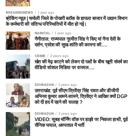
Bowlers
BREAKINGNEWS
1 year ago
Nathan Ellis
ब्रेकिंग न्यूज़ | चमोली जिले के पोखरी ब्लॉक के हापला बाजार में उद्यान विभाग
के कर्मचारी की संदिग्ध परिस्थितियों में मौत हो गई।
Brydon Carse
NAINITAL
1 year ago
Ben Dwarshuis
नैनीताल: राज्यपाल गुरमीत सिंह ने किए मां नैना देवी के
दर्शन, प्रदेश की सुख-शांति की कामना की….
Usman Tariq
CRIME
2 years ago
खेत की मेढ़ काटने को लेकर दो पक्षों के बीच खूनी संघर्ष का
Fantasy Tips for BPH vs SUL
वीडियो सोशल मिडिया पर वायरल….
Dream11 Team Today Match 24
DEHRADUN
2 years ago
उत्तराखंड: पूर्व सीएम त्रिवेंद्र सिंह रावत और डीजीपी
टीम में कम से कम दो तेज गेंदबाज जरूर रखें।
अभिनव कुमार आमने-सामने, त्रिवेंद्र ने आखिर क्यों DGP
को दी हद में रहने की सलाह ?
Mitchell Marsh को कप्तान बनाना सुरक्षित विकल्प हो सकता
है।
DEHRADUN
2 years ago
VIDEO: सुबह मॉर्निंग वॉक पर हाइवे पर निकला हाथी, पूर्व
Grand League में Usman Tariq शानदार Differential
सैनिक घयाल, अस्पताल में भर्ती
Pick साबित हो सकते हैं।