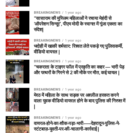
Grand League Dream11 Team
BREAKINGNEWS
1 year ago
Wicketkeepers
“सासाराम की मुस्लिम महिलाओं ने रचाया मेहंदी से
‘ऑपरेशन सिन्दूर’, पीएम मोदी के स्वागत में गूंजा एकता का
संदेश|
Joe Clarke
Ryan Rickelton (VC)
BREAKINGNEWS
1 year ago
भदोही में खाकी शर्मसार: रिश्वत लेते पकड़े गए पुलिसकर्मी,
Donovan Ferreira
वीडियो वायरल |
BREAKINGNEWS
1 year ago
Batters
“चकराता के टाइगर फॉल में प्रकृति का कहर — भारी पेड़
और पत्थरों के गिरने से 2 की मौके पर मौत, कई घायल |
Harry Brook
All-rounders
BREAKINGNEWS
1 year ago
मेरठ में महिला के साथ सड़क पर अश्लील हरकत करने
वाला युवक वीडियो वायरल होने के बाद पुलिस की गिरफ्त में
Mitchell Marsh (C)
|
Mitchell Owen
BREAKINGNEWS
1 year ago
Rehan Ahmed
वायरल-होने-का-शौक-पड़ा-भारी-—-देहरादून-पुलिस-ने-
स्टंटबाज़-युवती-पर-की-चालानी-कार्रवाई |