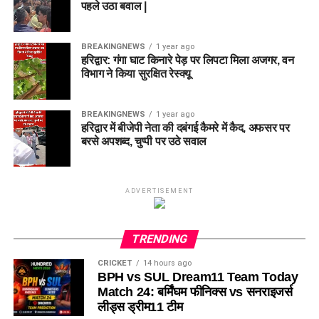
पहले उठा बवाल |
Q1. BPH vs SUL Dream11 Team
BREAKINGNEWS
1 year ago
Today Match 24 का कप्तान किसे बनाएं?
हरिद्वार: गंगा घाट किनारे पेड़ पर लिपटा मिला अजगर, वन
विभाग ने किया सुरक्षित रेस्क्यू
उत्तर:
Mitchell Marsh सबसे सुरक्षित कप्तान विकल्प हैं, जबकि Joe
Clarke भी बेहतरीन विकल्प हो सकते हैं।
BREAKINGNEWS
1 year ago
हरिद्वार में बीजेपी नेता की दबंगई कैमरे में कैद, अफसर पर
Q2. BPH vs SUL मैच कब खेला जाएगा?
बरसे अपशब्द, चुप्पी पर उठे सवाल
उत्तर:
यह मुकाबला 7 अगस्त 2026 को रात 11:00 बजे (IST) खेला
जाएगा।
ADVERTISEMENT
Q3. BPH vs SUL मैच कहां खेला जाएगा?
TRENDING
उत्तर:
मुकाबला Edgbaston, Birmingham में खेला जाएगा।
CRICKET
14 hours ago
Q4. BPH vs SUL Dream11 Vice
BPH vs SUL Dream11 Team Today
Match 24: बर्मिंघम फीनिक्स vs सनराइजर्स
Captain कौन हो सकता है?
लीड्स ड्रीम11 टीम