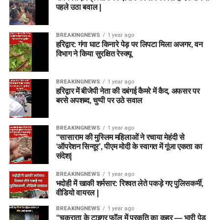
पहले उठा बवाल |
BREAKINGNEWS
1 year ago
हरिद्वार: गंगा घाट किनारे पेड़ पर लिपटा मिला अजगर, वन
विभाग ने किया सुरक्षित रेस्क्यू
BREAKINGNEWS
1 year ago
हरिद्वार में बीजेपी नेता की दबंगई कैमरे में कैद, अफसर पर
बरसे अपशब्द, चुप्पी पर उठे सवाल
BREAKINGNEWS
1 year ago
“सासाराम की मुस्लिम महिलाओं ने रचाया मेहंदी से
‘ऑपरेशन सिन्दूर’, पीएम मोदी के स्वागत में गूंजा एकता का
संदेश|
BREAKINGNEWS
1 year ago
भदोही में खाकी शर्मसार: रिश्वत लेते पकड़े गए पुलिसकर्मी,
वीडियो वायरल |
BREAKINGNEWS
1 year ago
“चकराता के टाइगर फॉल में प्रकृति का कहर — भारी पेड़