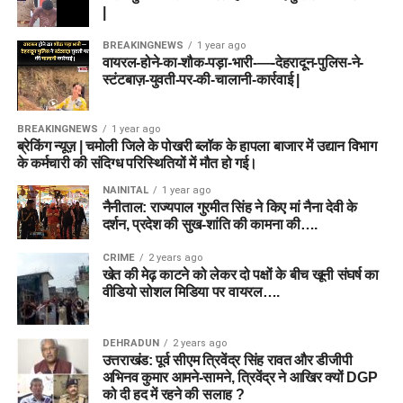
|
BREAKINGNEWS
1 year ago
वायरल-होने-का-शौक-पड़ा-भारी-—-देहरादून-पुलिस-ने-
स्टंटबाज़-युवती-पर-की-चालानी-कार्रवाई |
BREAKINGNEWS
1 year ago
ब्रेकिंग न्यूज़ | चमोली जिले के पोखरी ब्लॉक के हापला बाजार में उद्यान विभाग
के कर्मचारी की संदिग्ध परिस्थितियों में मौत हो गई।
NAINITAL
1 year ago
नैनीताल: राज्यपाल गुरमीत सिंह ने किए मां नैना देवी के
दर्शन, प्रदेश की सुख-शांति की कामना की….
CRIME
2 years ago
खेत की मेढ़ काटने को लेकर दो पक्षों के बीच खूनी संघर्ष का
वीडियो सोशल मिडिया पर वायरल….
DEHRADUN
2 years ago
उत्तराखंड: पूर्व सीएम त्रिवेंद्र सिंह रावत और डीजीपी
अभिनव कुमार आमने-सामने, त्रिवेंद्र ने आखिर क्यों DGP
को दी हद में रहने की सलाह ?