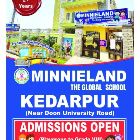
चारधाम यात्रा को दो दिन के लिए किया
स्थगित
चारधाम यात्रा मार्ग पर विभिन्न स्थानों पर भूस्खलन होने से आवाजाही
प्रभावित हुई है। इन्हीं परिस्थितियों को देखते हुए गढ़वाल आयुक्त आनंद
स्वरूप ने 28 और 29 जुलाई को यात्रा स्थगित करने के निर्देश जारी किए
हैं। प्रशासन का कहना है कि मौसम की स्थिति सामान्य होने और मार्ग पूरी
तरह सुरक्षित होने के बाद ही यात्रा दोबारा शुरू करने पर फैसला लिया
जाएगा।
लगातार हो रही बारिश ने बढ़ाई परेशानी
राज्य के कई जिलों में बारिश का प्रभाव लगातार बना हुआ है। मौसम विभाग
के अनुसार उत्तरकाशी, देहरादून, टिहरी, रुद्रप्रयाग, चमोली, ऊधम सिंह
नगर, बागेश्वर, पिथौरागढ़ और नैनीताल में भारी से बहुत भारी वर्षा होने की
संभावना है। इसके अलावा कुछ क्षेत्रों में तेज गर्जना, बिजली गिरने और
अचानक बाढ़ जैसी परिस्थितियां भी बन सकती हैं।