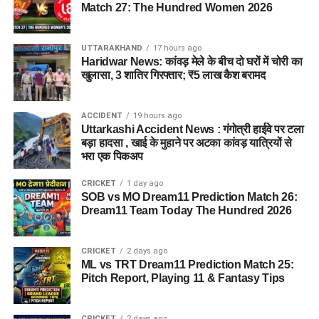
Match 27: The Hundred Women 2026
UTTARAKHAND
17 hours ago
Haridwar News: कांवड़ मेले के बीच दो घरों में चोरी का
राज्य आपदा प्रबंधन तंत्र और जिला प्रशासन को संवेदनशील इलाकों में
खुलासा, 3 शातिर गिरफ्तार; ₹5 लाख कैश बरामद
सतर्क रहने के निर्देश दिए गए हैं। साथ ही भूस्खलन संभावित क्षेत्रों पर
लगातार निगरानी रखी जा रही है, ताकि किसी भी आपात स्थिति से समय
ACCIDENT
19 hours ago
रहते निपटा जा सके।
Uttarkashi Accident News : गंगोत्री हाईवे पर टला
बड़ा हादसा , खाई के मुहाने पर अटका कांवड़ यात्रियों से
मौसम विभाग और प्रशासन की ताजा
भरा एक पिकअप
एडवाइजरी देखने की अपील
CRICKET
1 day ago
SOB vs MO Dream11 Prediction Match 26:
Dream11 Team Today The Hundred 2026
प्रशासन ने चारधाम यात्रा पर जाने वाले श्रद्धालुओं और अन्य यात्रियों से
अपील की है कि वे यात्रा शुरू करने से पहले मौसम विभाग और प्रशासन की
ताजा एडवाइजरी जरूर देखें। जब तक मौसम अनुकूल नहीं हो जाता, तब
CRICKET
2 days ago
ML vs TRT Dream11 Prediction Match 25:
तक अनावश्यक यात्रा से बचें और केवल आधिकारिक सूचना के आधार पर
Pitch Report, Playing 11 & Fantasy Tips
ही आगे की योजना बनाएं।
CRICKET
2 days ago