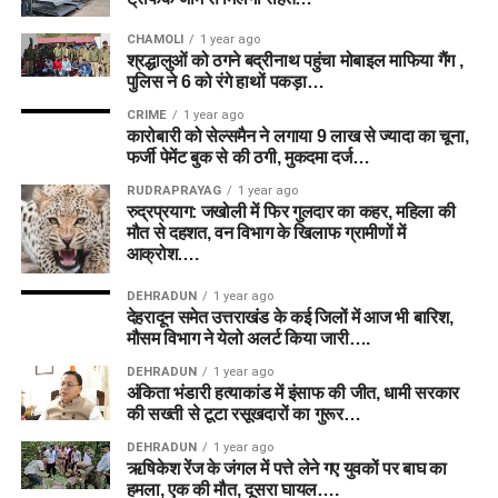
CHAMOLI
1 year ago
श्रद्धालुओं को ठगने बद्रीनाथ पहुंचा मोबाइल माफिया गैंग ,
पुलिस ने 6 को रंगे हाथों पकड़ा…
CRIME
1 year ago
कारोबारी को सेल्समैन ने लगाया 9 लाख से ज्यादा का चूना,
फर्जी पेमेंट बुक से की ठगी, मुकदमा दर्ज…
RUDRAPRAYAG
1 year ago
रुद्रप्रयाग: जखोली में फिर गुलदार का कहर, महिला की
मौत से दहशत, वन विभाग के खिलाफ ग्रामीणों में
आक्रोश….
DEHRADUN
1 year ago
देहरादून समेत उत्तराखंड के कई जिलों में आज भी बारिश,
मौसम विभाग ने येलो अलर्ट किया जारी….
DEHRADUN
1 year ago
अंकिता भंडारी हत्याकांड में इंसाफ की जीत, धामी सरकार
की सख्ती से टूटा रसूखदारों का गुरूर…
DEHRADUN
1 year ago
ऋषिकेश रेंज के जंगल में पत्ते लेने गए युवकों पर बाघ का
हमला, एक की मौत, दूसरा घायल….