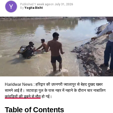
होगा। पुरुष और महिला कर्मचारियों को समान काम के लिए समान
Published
1 week ago
on
July 31, 2026
मजदूरी का प्रावधान भी किया गया है।
By
Yogita Bisht
पढ़े धामी कैबिनेट के प्रमुख फैसले
Haridwar News : हरिद्वार की उपनगरी ज्वालापुर से बेहद दुखद खबर
सामने आई है। जटवाड़ा पुल के पास नहर में नहाने के दौरान चार नाबालिग
GST संशोधित अध्यादेश को मंजूरी।
कांवड़ियों की डूबने से मौत
हो गई।
नैनीताल हाईकोर्ट के लिए हल्द्वानी गौलापार में 30 हेक्टेयर जमीन
देने का फैसला।
Table of Contents