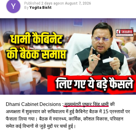
नरेंद्र नगर में हड़कंप: चंद्रभागा नदी में मिला अमीन का शव, पुलिस ने
Published
2 days ago
on
August 7, 2026
जताई हत्या की आशंका….
By
Yogita Bisht
Dhami Cabinet Decisions :
मुख्यमंत्री पुष्कर सिंह धामी
की
अध्यक्षता में शुक्रवार को सचिवालय में हुई कैबिनेट बैठक में 15 प्रस्तावों पर
फैसला लिया गया। बैठक में स्वास्थ्य, कार्मिक, कौशल विकास, परिवहन
समेत कई विभागों से जुड़े मुद्दों पर चर्चा हुई।